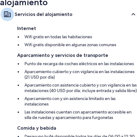
alojamiento
Duchas, artículos de higiene personal gratuitos y secadores de pelo
Televisiones de pantalla plana de 55 pulgadas con Netflix, Hulu y
Servicios del alojamiento
servicios de streaming
Armarios o roperos, frigoríficos pequeños y cunas gratuitas
Internet
Wifi gratis en todas las habitaciones
Wifi gratis disponible en algunas zonas comunes
Aparcamiento y servicios de transporte
Punto de recarga de coches eléctricos en las instalaciones
Aparcamiento cubierto y con vigilancia en las instalaciones
(21 USD por día)
Aparcamiento con asistencia cubierto y con vigilancia en las
instalaciones (40 USD por día; incluye entrada y salida libre)
Aparcamiento con y sin asistencia limitado en las
instalaciones
Las instalaciones cuentan con aparcamiento accesible en
silla de ruedas y aparcamiento para furgonetas
Comida y bebida
Desayuno bufé disponible todos los días de 06:00 a 12:30