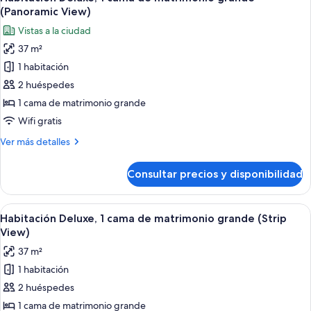
todas
ciudad
de
(Panoramic View)
matrimonio
las
Vistas a la ciudad
grande,
fotos
vistas
37 m²
de
a
1 habitación
Habitación
la
ciudad
Deluxe,
2 huéspedes
1
1 cama de matrimonio grande
cama
Wifi gratis
de
Más
Ver más detalles
matrimonio
detalles
grande
de
Consultar precios y disponibilidad
Habitación
(Panoramic
Deluxe,
View)
1
Abrir
Una cama bien tendida con sábanas bl
3
cama
Habitación Deluxe, 1 cama de matrimonio grande (Strip
todas
de
View)
matrimonio
las
37 m²
grande
fotos
(Panoramic
1 habitación
de
View)
2 huéspedes
Habitación
Deluxe,
1 cama de matrimonio grande