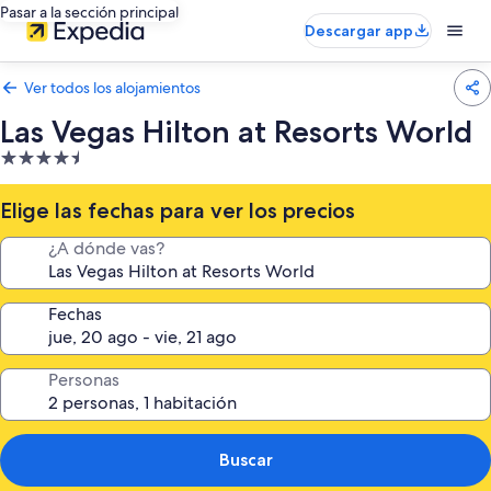
Pasar a la sección principal
Descargar app
Ver todos los alojamientos
Las Vegas Hilton at Resorts World
Alojamiento
de
4.5 estrellas
Elige las fechas para ver los precios
¿A dónde vas?
Fechas
Personas
Buscar