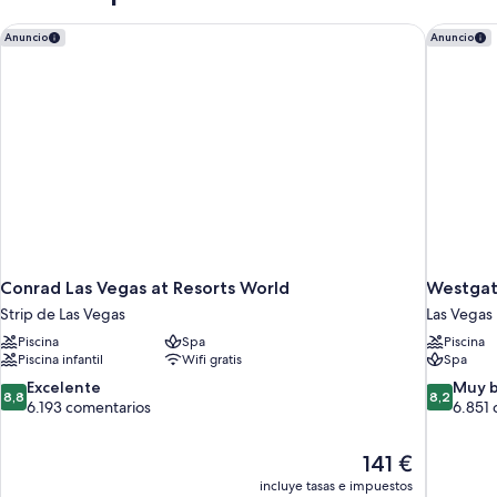
de
matrimonio
Conrad Las Vegas at Resorts World
Westgate
Anuncio
Anuncio
(Strip
View)
Conrad Las Vegas at Resorts World
Westgat
Strip de Las Vegas
Las Vegas
Piscina
Spa
Piscina
Piscina infantil
Wifi gratis
Spa
8.8
8.2
Excelente
Muy 
8,8
8,2
sobre
sobre
6.193 comentarios
6.851 
10,
10,
Excelente,
Muy
El
141 €
6.193 comentarios
bueno,
precio
6.851 com
incluye tasas e impuestos