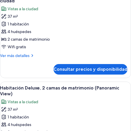
ciudad
matrimonio
las
Vistas a la ciudad
fotos
37 m²
de
1 habitación
Habitación
Deluxe,
4 huéspedes
2
2 camas de matrimonio
camas
Wifi gratis
de
Más
Ver más detalles
matrimonio,
detalles
vistas
de
Consultar precios y disponibilidad
Habitación
a
Deluxe,
la
2
Abrir
Una habitación de hotel con una mesa 
ciudad
3
camas
Habitación Deluxe, 2 camas de matrimonio (Panoramic
todas
de
View)
matrimonio,
las
Vistas a la ciudad
vistas
fotos
a
37 m²
de
la
1 habitación
Habitación
ciudad
Deluxe,
4 huéspedes