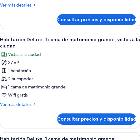
1
Más
Ver más detalles
cama
detalles
de
de
Consultar precios y disponibilidad
Habitación
matrimonio
Deluxe,
grande
1
Abrir
Una cama bien tendida con sábanas bl
3
cama
Habitación Deluxe, 1 cama de matrimonio grande, vistas a la
todas
de
ciudad
matrimonio
las
Vistas a la ciudad
grande
fotos
37 m²
de
1 habitación
Habitación
Deluxe,
2 huéspedes
1
1 cama de matrimonio grande
cama
Wifi gratis
de
Más
Ver más detalles
matrimonio
detalles
grande,
de
Consultar precios y disponibilidad
Habitación
vistas
Deluxe,
a
1
Abrir
Una cama bien tendida con sábanas bl
la
3
cama
Habitación Deluxe, 1 cama de matrimonio grande