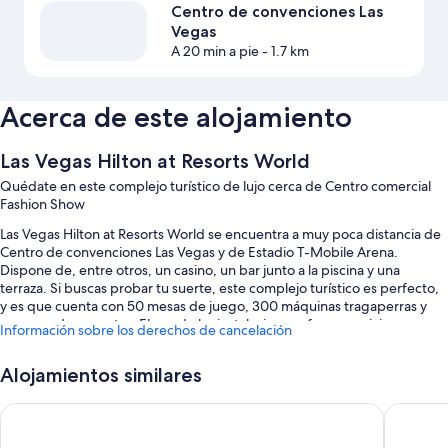
Centro de convenciones Las
Vegas
A 20 min a pie
- 1.7 km
Acerca de este alojamiento
Las Vegas Hilton at Resorts World
Quédate en este complejo turístico de lujo cerca de Centro comercial
Fashion Show
Las Vegas Hilton at Resorts World se encuentra a muy poca distancia de
Centro de convenciones Las Vegas y de Estadio T-Mobile Arena.
Dispone de, entre otros, un casino, un bar junto a la piscina y una
terraza. Si buscas probar tu suerte, este complejo turístico es perfecto,
y es que cuenta con 50 mesas de juego, 300 máquinas tragaperras y
una casa de apuestas. El spa de las instalaciones ofrece servicios como
Información sobre los derechos de cancelación
envolturas desintoxicantes, masajes deportivos y manicura y pedicura,
¡date un capricho! Los 20 restaurantes de las instalaciones ofrecen
Alojamientos similares
desayuno, brunch, almuerzo y cena y cuentan con cocina local e
internacional. Encontrarás comodidades como boutiques de diseño y 3
Excalibur Hotel & Casino
Treasure
cafeterías. Además, podrás conectarte al wifi gratuito de las
habitaciones.