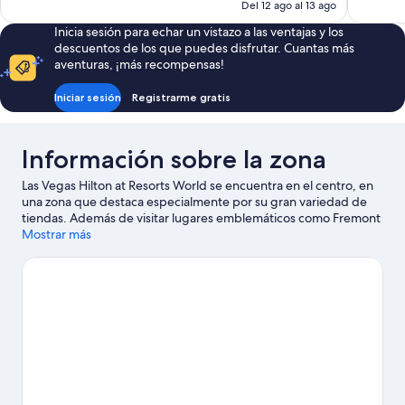
actual
Del 12 ago al 13 ago
es
Inicia sesión para echar un vistazo a las ventajas y los
de
descuentos de los que puedes disfrutar. Cuantas más
141 €
aventuras, ¡más recompensas!
Iniciar sesión
Registrarme gratis
Información sobre la zona
Las Vegas Hilton at Resorts World se encuentra en el centro, en
una zona que destaca especialmente por su gran variedad de
tiendas. Además de visitar lugares emblemáticos como Fremont
Street Experience y Presa Hoover, podrás dar rienda suelta a tu
Mostrar más
pasión por las compras en Centro comercial Fashion Show. ¿Te
apetece disfrutar de un evento especial? Puedes consultar el
calendario de Estadio T-Mobile Arena o Estadio Allegiant.
Ver
guía de viaje de Las Vegas
Ver más complejos turísticos en Las Vegas