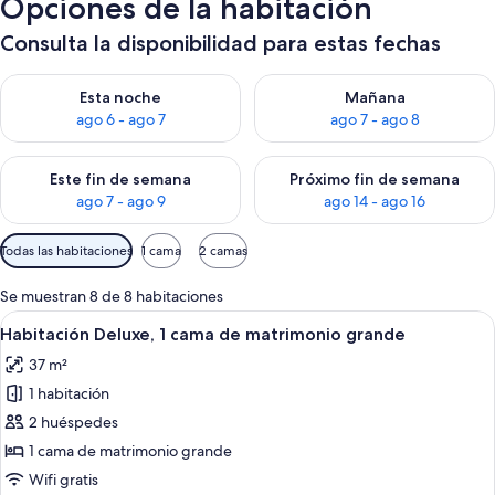
Opciones de la habitación
Consulta la disponibilidad para estas fechas
Consulta la disponibilidad para esta noche, ago 6 - ago 7
Consulta la disponibilidad pa
Esta noche
Mañana
ago 6 - ago 7
ago 7 - ago 8
Consulta la disponibilidad para este fin de semana, ago 7 - ag
Consulta la disponibilidad par
Este fin de semana
Próximo fin de semana
ago 7 - ago 9
ago 14 - ago 16
Filtros
Todas las habitaciones
1 cama
2 camas
disponibles
para
Se muestran 8 de 8 habitaciones
las
Abrir
Una cama bien tendida con sábanas bl
3
Habitación Deluxe, 1 cama de matrimonio grande
habitaciones
todas
37 m²
las
1 habitación
fotos
de
2 huéspedes
Habitación
1 cama de matrimonio grande
Deluxe,
Wifi gratis