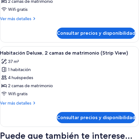
2
2 camas de matrimonio
camas
Wifi gratis
de
Más
Ver más detalles
matrimonio
detalles
(Panoramic
de
Consultar precios y disponibilidad
Habitación
View)
Deluxe,
2
Abrir
Habitación de hotel con dos camas, un
2
camas
Habitación Deluxe, 2 camas de matrimonio (Strip View)
todas
de
37 m²
matrimonio
las
(Panoramic
1 habitación
fotos
View)
de
4 huéspedes
Habitación
2 camas de matrimonio
Deluxe,
Wifi gratis
2
Más
Ver más detalles
camas
detalles
de
de
Consultar precios y disponibilidad
Habitación
matrimonio
Deluxe,
(Strip
2
Puede que también te interese...
View)
camas