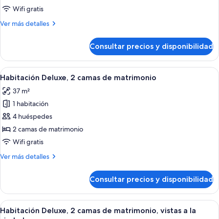
1
Wifi gratis
cama
Más
Ver más detalles
de
detalles
matrimonio
de
Consultar precios y disponibilidad
Habitación
grande
Deluxe,
(Strip
1
Abrir
Habitación de hotel con dos camas, un
View)
2
cama
Habitación Deluxe, 2 camas de matrimonio
todas
de
37 m²
matrimonio
las
grande
1 habitación
fotos
(Strip
de
4 huéspedes
View)
Habitación
2 camas de matrimonio
Deluxe,
Wifi gratis
2
Más
Ver más detalles
camas
detalles
de
de
Consultar precios y disponibilidad
Habitación
matrimonio
Deluxe,
2
Abrir
Habitación de hotel con dos camas, una
2
camas
Habitación Deluxe, 2 camas de matrimonio, vistas a la
todas
de