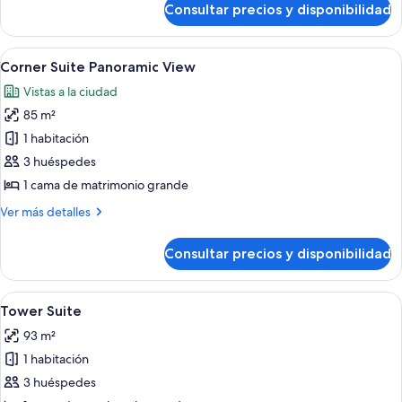
Suite
Consultar precios y disponibilidad
Executive
Hospitality
Tower
Abrir
Habitación de hotel con una cama grande
8
Suite
Corner Suite Panoramic View
todas
Vistas a la ciudad
las
85 m²
fotos
de
1 habitación
Corner
3 huéspedes
Suite
1 cama de matrimonio grande
Panoramic
Más
Ver más detalles
View
detalles
de
Consultar precios y disponibilidad
Corner
Suite
Panoramic
Abrir
Servicios del alojamiento
5
View
Tower Suite
todas
93 m²
las
1 habitación
fotos
de
3 huéspedes