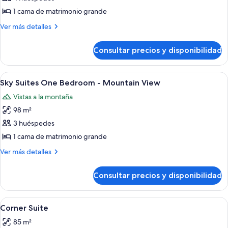
Suites
1 cama de matrimonio grande
One
Más
Ver más detalles
Bedroom
detalles
Penthouse
de
Consultar precios y disponibilidad
Sky
-
Suites
Strip
One
Abrir
Habitación de hotel moderna con una c
View
7
Bedroom
Sky Suites One Bedroom - Mountain View
todas
Penthouse
Vistas a la montaña
-
las
Strip
98 m²
fotos
View
de
3 huéspedes
Sky
1 cama de matrimonio grande
Suites
Más
Ver más detalles
One
detalles
Bedroom
de
Consultar precios y disponibilidad
Sky
-
Suites
Mountain
One
Abrir
Corner Suite | 1 dormitorio, ropa de ca
View
5
Bedroom
Corner Suite
todas
-
85 m²
Mountain
las