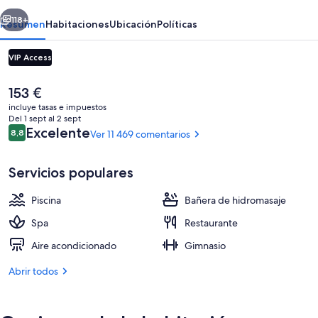
Casino
erior
Siguiente
118+
Resumen
Habitaciones
Ubicación
Políticas
VIP Access
El
153 €
precio
incluye tasas e impuestos
actual
Del 1 sept al 2 sept
es
Comentarios
Excelente
8,8
Ver 11 469 comentarios
8,8 de 10
de
153 €
Servicios populares
3 piscinas al aire libre, cabañas de pi
Piscina
Bañera de hidromasaje
Spa
Restaurante
Aire acondicionado
Gimnasio
Abrir todos