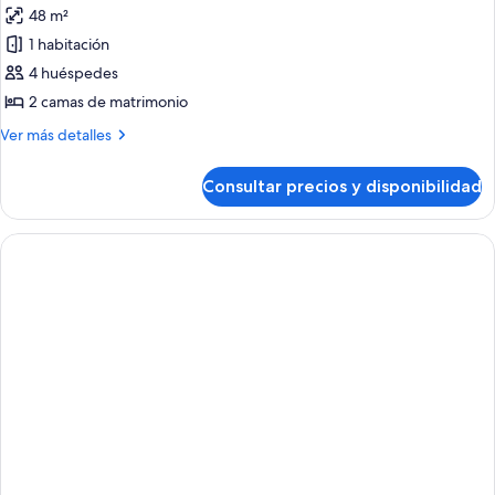
48 m²
las
1 habitación
fotos
de
4 huéspedes
Restore
2 camas de matrimonio
Deluxe
Más
Ver más detalles
Two
detalles
Queen
de
Consultar precios y disponibilidad
Restore
Room
Deluxe
Two
Queen
Room