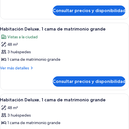
detalles
de
Consultar precios y disponibilidad
Habitación
Abrir
Habitación de hotel con una cama grande
7
Habitación Deluxe, 1 cama de matrimonio grande
todas
Vistas a la ciudad
las
48 m²
fotos
de
3 huéspedes
Habitación
1 cama de matrimonio grande
Deluxe,
Más
Ver más detalles
1
detalles
cama
de
Consultar precios y disponibilidad
Habitación
de
Deluxe,
matrimonio
1
Abrir
Una habitación de hotel con una cama gr
grande
5
cama
Habitación Deluxe, 1 cama de matrimonio grande
todas
de
48 m²
matrimonio
las
grande
3 huéspedes
fotos
de
1 cama de matrimonio grande