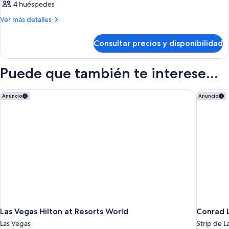
4 huéspedes
Más
Ver más detalles
detalles
de
Consultar precios y disponibilidad
Habitación
Puede que también te interese...
Las Vegas Hilton at Resorts World
Conrad L
Anuncio
Anuncio
Las Vegas Hilton at Resorts World
Conrad L
Las Vegas
Strip de L