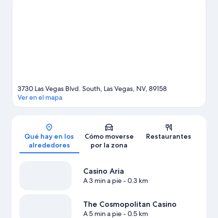
especial? Puedes consultar el calendario de Estadio T-Mobile
Arena. Intenta sacar tiempo para pasar por Jardín botánico e
invernadero del Bellagio, que también es una muy buena
opción. Dedica algo de tiempo a descubrir cuáles son las
actividades de la zona, entre las que se incluye el golf. Los
huéspedes destacan la ubicación céntrica de este complejo.
Ver
guía de viaje de Las Vegas
Ver más complejos turísticos en Las Vegas
3730 Las Vegas Blvd. South, Las Vegas, NV, 89158
Ver en el mapa
Mapa
Qué hay en los
Cómo moverse
Restaurantes
alrededores
por la zona
Casino Aria
A 3 min a pie
- 0.3 km
The Cosmopolitan Casino
A 5 min a pie
- 0.5 km