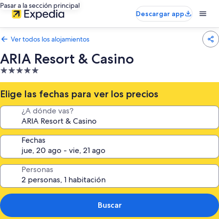
Pasar a la sección principal
Descargar app
Ver todos los alojamientos
ARIA Resort & Casino
Alojamiento
de
5.0 estrellas
Elige las fechas para ver los precios
¿A dónde vas?
Fechas
Personas
Buscar