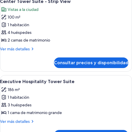
6
View
Center Tower Suite - Strip View
todas
Vistas a la ciudad
las
100 m²
fotos
de
1 habitación
Center
4 huéspedes
Tower
2 camas de matrimonio
Suite
Más
Ver más detalles
-
detalles
Strip
de
Consultar precios y disponibilidad
Center
View
Tower
Suite
Abrir
Servicios del alojamiento
6
-
Executive Hospitality Tower Suite
todas
Strip
186 m²
View
las
1 habitación
fotos
de
3 huéspedes
Executive
1 cama de matrimonio grande
Hospitality
Más
Ver más detalles
Tower
detalles
de