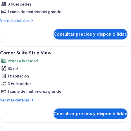
View
3 huéspedes
fotos
de
1 cama de matrimonio grande
Corner
Más
Ver más detalles
Suite
detalles
de
Consultar precios y disponibilidad
Corner
Suite
Abrir
Habitación de hotel con una cama grande
9
Corner Suite Strip View
todas
Vistas a la ciudad
las
85 m²
fotos
de
1 habitación
Corner
3 huéspedes
Suite
1 cama de matrimonio grande
Strip
Más
Ver más detalles
View
detalles
de
Consultar precios y disponibilidad
Corner
Suite
Strip
Abrir
Habitación de hotel con dos camas, un