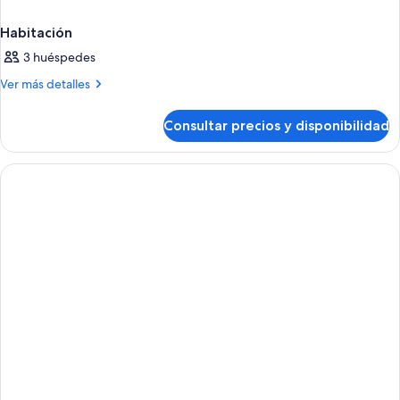
Habitación
3 huéspedes
Más
Ver más detalles
detalles
de
Consultar precios y disponibilidad
Habitación