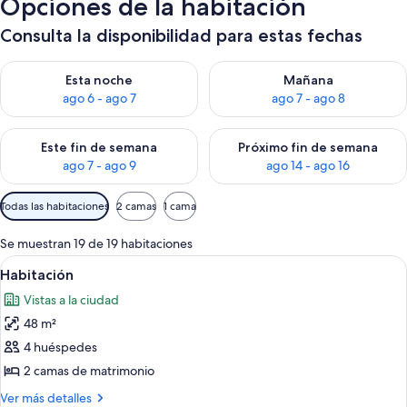
Opciones de la habitación
Consulta la disponibilidad para estas fechas
Consulta la disponibilidad para esta noche, ago 6 - ago 7
Consulta la disponibilidad pa
Esta noche
Mañana
ago 6 - ago 7
ago 7 - ago 8
Consulta la disponibilidad para este fin de semana, ago 7 - ag
Consulta la disponibilidad par
Este fin de semana
Próximo fin de semana
ago 7 - ago 9
ago 14 - ago 16
Filtros
Todas las habitaciones
2 camas
1 cama
disponibles
para
Se muestran 19 de 19 habitaciones
las
Abrir
Habitación | 1 dormitorio, ropa de cama
7
Habitación
habitaciones
todas
Vistas a la ciudad
las
48 m²
fotos
de
4 huéspedes
Habitación
2 camas de matrimonio
Más
Ver más detalles