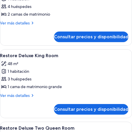
fotos
de
4 huéspedes
Deluxe
2 camas de matrimonio
Two
Más
Ver más detalles
Queen
detalles
Accessible
de
Consultar precios y disponibilidad
Deluxe
Room
Two
Queen
Abrir
Una habitación de hotel con una cama gr
5
Accessible
Restore Deluxe King Room
todas
Room
48 m²
las
1 habitación
fotos
de
3 huéspedes
Restore
1 cama de matrimonio grande
Deluxe
Más
Ver más detalles
King
detalles
Room
de
Consultar precios y disponibilidad
Restore
Deluxe
King
Abrir
Habitación de hotel con dos camas, un es
7
Room
Restore Deluxe Two Queen Room
todas