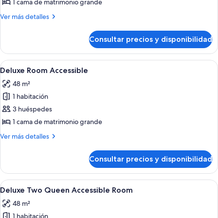
Tower
1 cama de matrimonio grande
Suite
Más
Ver más detalles
detalles
de
Consultar precios y disponibilidad
Tower
Suite
Abrir
Una habitación de hotel con una cama gr
4
Deluxe Room Accessible
todas
48 m²
las
1 habitación
fotos
de
3 huéspedes
Deluxe
1 cama de matrimonio grande
Room
Más
Ver más detalles
Accessible
detalles
de
Consultar precios y disponibilidad
Deluxe
Room
Accessible
Abrir
Habitación de hotel con dos camas, un es
7
Deluxe Two Queen Accessible Room
todas
48 m²
las
1 habitación