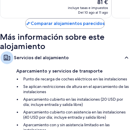
El
81 €
Vegas
bueno,
bueno,
habitaciones del alojamiento.
precio
31.900 comentarios
24.011 c
incluye tasas e impuestos
actual
Además, otros servicios de los que disfrutarás en todas las habitaciones
Del 10 ago al 11 ago
es
incluyen los siguientes:
de
Comparar alojamientos parecidos
Reciclaje y bombillas LED
81 €
Baños con bañeras profundas y artículos de higiene personal
Más información sobre este
gratuitos
alojamiento
Televisiones de alta definición de 42 pulgadas con canales premium
Armarios o roperos, cunas gratuitas y servicio de limpieza diario
Servicios del alojamiento
Aparcamiento y servicios de transporte
Punto de recarga de coches eléctricos en las instalaciones
Se aplican restricciones de altura en el aparcamiento de las
instalaciones
Aparcamiento cubierto en las instalaciones (20 USD por
día; incluye entrada y salida libre)
Aparcamiento cubierto con asistencia en las instalaciones
(40 USD por día; incluye entrada y salida libre)
Aparcamiento con y sin asistencia limitado en las
instalaciones