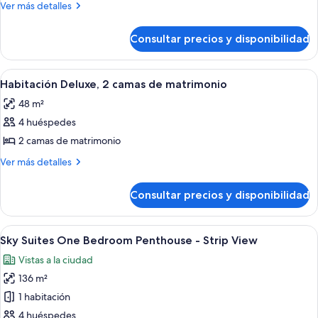
Habitación
Más
Ver más detalles
Deluxe,
detalles
de
1
Consultar precios y disponibilidad
Habitación
cama
Deluxe,
de
1
Abrir
Habitación de hotel con dos camas, un es
7
matrimonio
cama
Habitación Deluxe, 2 camas de matrimonio
todas
de
grande
48 m²
matrimonio
las
grande
4 huéspedes
fotos
de
2 camas de matrimonio
Habitación
Más
Ver más detalles
Deluxe,
detalles
de
2
Consultar precios y disponibilidad
Habitación
camas
Deluxe,
de
2
Abrir
Sky Suites One Bedroom Penthouse - Str
7
matrimonio
camas
Sky Suites One Bedroom Penthouse - Strip View
todas
de
Vistas a la ciudad
matrimonio
las
136 m²
fotos
de
1 habitación
Sky
4 huéspedes