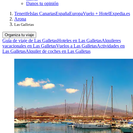
Danos tu opinión
Tenerife
Islas Canarias
España
Europa
Vuelo + Hotel
Expedia.es
Arona
Las Galletas
Organiza tu viaje
Guía de viaje de Las Galletas
Hoteles en Las Galletas
Alquileres
vacacionales en Las Galletas
Vuelos a Las Galletas
Actividades en
Las Galletas
Alquiler de coches en Las Galletas