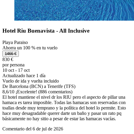
Hotel Riu Buenavista - All Inclusive
Playa Paraiso
Ahorra un 100 % en tu vuelo
1466 €
830 €
por persona
10 oct - 17 oct
Actualizado hace 1 día
Vuelo de ida y vuelta incluido
De Barcelona (BCN) a Tenerife (TFS)
8,6
/
10
¡Excelente! (886 comentarios)
El hotel mantiene el nivel dr los RIU pero el aspecto de pillar una
hamaca es tarea imposible. Todas las hamacas son reservadas con
toallas desde muy temprano y la política del hotel lo permite. Esto
hace muy desagradable querer darte un baño y pasar un rato pq
básicamente no hay sitio a pesar de estar las hamacas vacías.
Comentario del 6 de jul de 2026