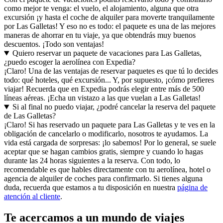
como mejor te venga: el vuelo, el alojamiento, alguna que otra
excursión ¡y hasta el coche de alquiler para moverte tranquilamente
por Las Galletas! Y eso no es todo: el paquete es una de las mejores
maneras de ahorrar en tu viaje, ya que obtendrás muy buenos
descuentos. ¡Todo son ventajas!
Quiero reservar un paquete de vacaciones para Las Galletas,
¿puedo escoger la aerolínea con Expedia?
¡Claro! Una de las ventajas de reservar paquetes es que tú lo decides
todo: qué hoteles, qué excursión... Y, por supuesto, ¡cómo prefieres
viajar! Recuerda que en Expedia podrás elegir entre más de 500
líneas aéreas. ¡Echa un vistazo a las que vuelan a Las Galletas!
Si al final no puedo viajar, ¿podré cancelar la reserva del paquete
de Las Galletas?
¡Claro! Si has reservado un paquete para Las Galletas y te ves en la
obligación de cancelarlo o modificarlo, nosotros te ayudamos. La
vida está cargada de sorpresas: ¡lo sabemos! Por lo general, se suele
aceptar que se hagan cambios gratis, siempre y cuando lo hagas
durante las 24 horas siguientes a la reserva. Con todo, lo
recomendable es que hables directamente con tu aerolínea, hotel o
agencia de alquiler de coches para confirmarlo. Si tienes alguna
duda, recuerda que estamos a tu disposición en nuestra
página de
atención al cliente
.
Te acercamos a un mundo de viajes