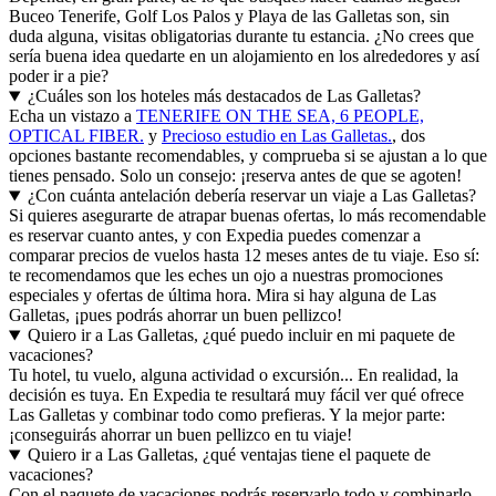
Buceo Tenerife, Golf Los Palos y Playa de las Galletas son, sin
duda alguna, visitas obligatorias durante tu estancia. ¿No crees que
sería buena idea quedarte en un alojamiento en los alrededores y así
poder ir a pie?
¿Cuáles son los hoteles más destacados de Las Galletas?
Echa un vistazo a
TENERIFE ON THE SEA, 6 PEOPLE,
OPTICAL FIBER.
y
Precioso estudio en Las Galletas.
, dos
opciones bastante recomendables, y comprueba si se ajustan a lo que
tienes pensado. Solo un consejo: ¡reserva antes de que se agoten!
¿Con cuánta antelación debería reservar un viaje a Las Galletas?
Si quieres asegurarte de atrapar buenas ofertas, lo más recomendable
es reservar cuanto antes, y con Expedia puedes comenzar a
comparar precios de vuelos hasta 12 meses antes de tu viaje. Eso sí:
te recomendamos que les eches un ojo a nuestras promociones
especiales y ofertas de última hora. Mira si hay alguna de Las
Galletas, ¡pues podrás ahorrar un buen pellizco!
Quiero ir a Las Galletas, ¿qué puedo incluir en mi paquete de
vacaciones?
Tu hotel, tu vuelo, alguna actividad o excursión... En realidad, la
decisión es tuya. En Expedia te resultará muy fácil ver qué ofrece
Las Galletas y combinar todo como prefieras. Y la mejor parte:
¡conseguirás ahorrar un buen pellizco en tu viaje!
Quiero ir a Las Galletas, ¿qué ventajas tiene el paquete de
vacaciones?
Con el paquete de vacaciones podrás reservarlo todo y combinarlo