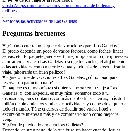
El
96 %
de los viajeros la recomienda
Costa Adeje: minicrucero con visión submarina de ballenas y
delfines
Ver todas las actividades de Las Galletas
Preguntas frecuentes
¿Cuánto cuesta un paquete de vacaciones para Las Galletas?
El precio depende un poco de varios factores, como fechas, líneas
aéreas, etc. El paquete puede ser tu mejor opción si lo que quieres es
ahorrar en tu viaje a Las Galletas: escoge los vuelos, el alojamiento
o las actividades como mejor te venga y, además de personalizar tu
viaje, ¡ahorrarás un buen pellizco!
Quiero irme de vacaciones a Las Galletas, ¿cómo hago para
reservar un paquete barato?
El paquete es tu mejor baza si quieres ahorrar en tu viaje a Las
Galletas. Y, con Expedia, es muy fácil. Ponemos todo a tu
disposición, pues contamos con más de 500 líneas aéreas, más de 1
millón de alojamientos y miles de actividades y coches de alquiler en
todo el mundo. Tú te encargas de decidir qué vuelo, hotel y
excursión te interesan más y de combinarlo todo como mejor te
venga.
¿Dónde puedo alojarme en Las Galletas?
Depende, en gran parte, de lo que busques hacer cuando llegues.