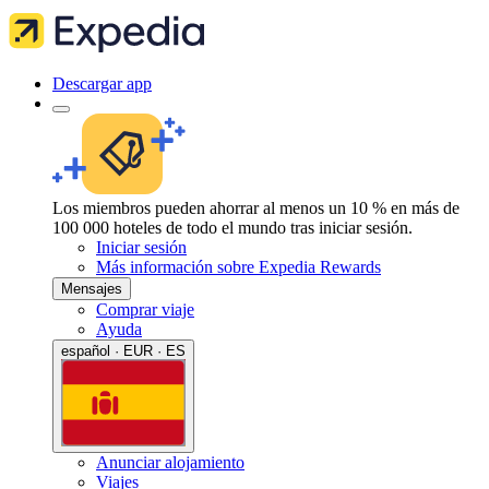
Descargar app
Los miembros pueden ahorrar al menos un 10 % en más de
100 000 hoteles de todo el mundo tras iniciar sesión.
Iniciar sesión
Más información sobre Expedia Rewards
Mensajes
Comprar viaje
Ayuda
español · EUR · ES
Anunciar alojamiento
Viajes