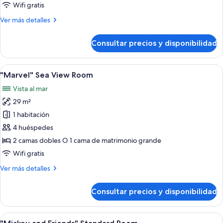
Room
Wifi gratis
Más
Ver más detalles
detalles
de
Consultar precios y disponibilidad
"Marvel"
Deluxe
Room
Abrir
Habitación de hotel con un gran mura
5
"Marvel" Sea View Room
todas
Vista al mar
las
29 m²
fotos
de
1 habitación
"Marvel"
4 huéspedes
Sea
2 camas dobles O 1 cama de matrimonio grande
View
Wifi gratis
Room
Más
Ver más detalles
detalles
de
Consultar precios y disponibilidad
"Marvel"
Sea
View
Abrir
Habitación de hotel con dos camas, un e
9
Room