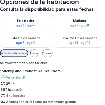
Opciones de la habitación
Consulta la disponibilidad para estas fechas
Consulta la disponibilidad para esta noche, ago 6 - ago 7
Consulta la disponibilidad pa
Esta noche
Mañana
ago 6 - ago 7
ago 7 - ago 8
Consulta la disponibilidad para este fin de semana, ago 7 - ag
Consulta la disponibilidad par
Este fin de semana
Próximo fin de semana
ago 7 - ago 9
ago 14 - ago 16
Filtros
Todas las habitaciones
1 cama
2 camas
disponibles
para
Se muestran 9 de 9 habitaciones
las
Abrir
Habitación de hotel con dos camas, un e
10
"Mickey and Friends" Deluxe Room
habitaciones
todas
Vistas al jardín
las
29 m²
fotos
de
1 habitación
"Mickey
4 huéspedes
and
2 camas dobles O 1 cama de matrimonio grande