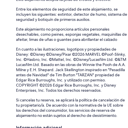
Entre los elementos de seguridad de este alojamiento, se
incluyen los siguientes: extintor, detector de humo, sistema de
seguridad y botiquín de primeros auxilios.
Este alojamiento no proporciona artículos personales
desechables, como peines, esponjas vegetales, maquinillas de
afeitar, limas de uñas o guantes para abrillantar el calzado
En cuanto a las ilustraciones, logotipos y propiedades de
Disney: ©Disney ©Disney/Pixar ©2026 MARVEL ©Poof-Slinky,
Inc. ©Hasbro, Inc. ©Mattel, Inc. ©Disney/Lucasfilm Ltd. ©&TM
Lucasfilm Ltd. Basado en las obras de Winnie the Pooh de A.A.
Milne y E.H. Shepard. Jack Skellington inspirado en "Pesadilla
antes de Navidad" de Tim Burton "TARZAN" propiedad de
Edgar Rice Burroughs, Inc. y utilizado con permiso.
COPYRIGHT ©2026 Edgar Rice Burroughs, Inc. y Disney
Enterprises, Inc. Todos los derechos reservados.
Si cancelas tu reserva, se aplicará la política de cancelación de
tu propietario/a. De acuerdo con la normativa de la UE sobre
los derechos del consumidor, los servicios de reserva de
alojamiento no están sujetos al derecho de desistimiento.
Información adicional