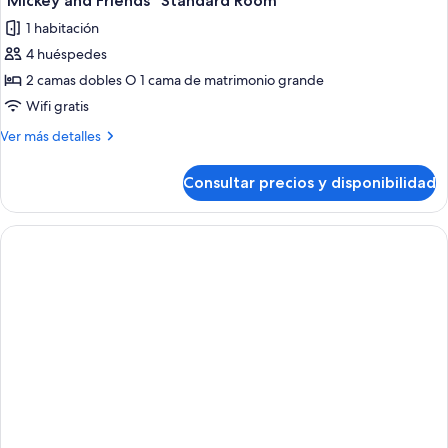
"Mickey and Friends" Standard Room
todas
1 habitación
las
4 huéspedes
fotos
de
2 camas dobles O 1 cama de matrimonio grande
"Mickey
Wifi gratis
and
Más
Ver más detalles
Friends"
detalles
Standard
de
Consultar precios y disponibilidad
"Mickey
Room
and
Friends"
Standard
Room