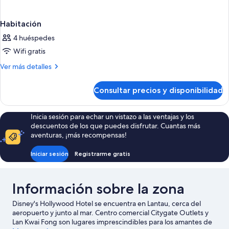
Habitación
4 huéspedes
Wifi gratis
Más
Ver más detalles
detalles
de
Consultar precios y disponibilidad
Habitación
Inicia sesión para echar un vistazo a las ventajas y los
descuentos de los que puedes disfrutar. Cuantas más
aventuras, ¡más recompensas!
Iniciar sesión
Registrarme gratis
Información sobre la zona
Disney's Hollywood Hotel se encuentra en Lantau, cerca del
aeropuerto y junto al mar. Centro comercial Citygate Outlets y
Lan Kwai Fong son lugares imprescindibles para los amantes de