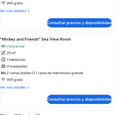
Friends"
Wifi gratis
Deluxe
Más
Ver más detalles
Room
detalles
de
Consultar precios y disponibilidad
"Mickey
and
Friends"
Abrir
"Mickey and Friends" Sea View Room | M
17
Deluxe
"Mickey and Friends" Sea View Room
todas
Room
Vista al mar
las
29 m²
fotos
de
1 habitación
"Mickey
4 huéspedes
and
2 camas dobles O 1 cama de matrimonio grande
Friends"
Wifi gratis
Sea
Más
Ver más detalles
View
detalles
Room
de
Consultar precios y disponibilidad
"Mickey
and
Friends"
Abrir
Habitación de hotel con dos camas, un 
3
Sea