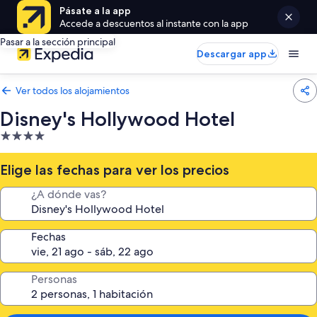
Pásate a la app
Accede a descuentos al instante con la app
Pasar a la sección principal
Descargar app
Ver todos los alojamientos
Disney's Hollywood Hotel
Alojamiento
de
4.0 estrellas
Elige las fechas para ver los precios
¿A dónde vas?
Fechas
Personas