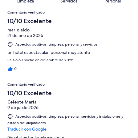
puntuación
1292
Limpieza
Servicios
Personal
10
una
de
de
con
Comentarios
-
puntuación
1292
8
Comentario verificado
una
Excelente
de
con
-
puntuación
10/10 Excelente
6
una
Bueno
de
-
puntuación
mario aldo
4
Normal
21 de ene de 2026
de
-
2
Aspectos positivos: Limpieza, personal y servicios
Mediocre
-
un hotel espectacular, personal muy atento
Horrible
Se alojó 1 noche en diciembre de 2025
0
Comentario verificado
10/10 Excelente
Celeste Maria
9 de jul de 2026
Aspectos positivos: Limpieza, personal, servicios y instalaciones y
estado del alojamiento
Traducir con Google
Great stay for family vacations.