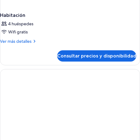
Habitación
4 huéspedes
Wifi gratis
Más
Ver más detalles
detalles
de
Consultar precios y disponibilidad
Habitación