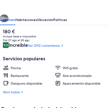
Hotel
erior
Siguiente
51+
Resumen
Habitaciones
Ubicación
Políticas
El
180 €
precio
incluye tasas e impuestos
actual
Del 27 ago al 28 ago
es
Comentarios
Increíble
9,2
Ver 1292 comentarios
9,2 de 10
de
180 €
Servicios populares
Piscina
Wifi gratis
Exterior
Restaurante
Aire acondicionado
Desayuno disponible
Aparcamiento disponible
Abrir todos