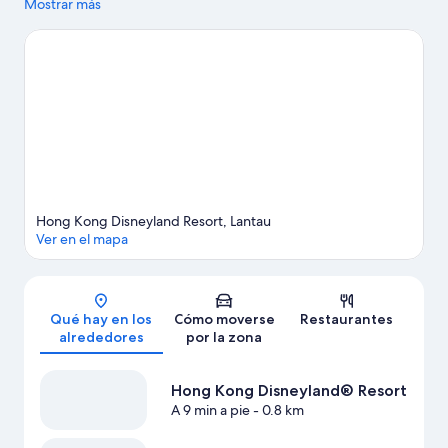
las tiendas; añádelos a tu itinerario junto a otros atractivos
Mostrar más
turísticos como Hong Kong Disneyland® Resort y Distrito
Cultural de West Kowloon. ¿Viajas con niños? Si es así, una
buena opción es llevarlos a Tranvía turístico The Peak.
Ver guía
de viaje de Lantau
Hong Kong Disneyland Resort, Lantau
Ver en el mapa
Mapa
Qué hay en los
Cómo moverse
Restaurantes
alrededores
por la zona
Hong Kong Disneyland® Resort
A 9 min a pie
- 0.8 km