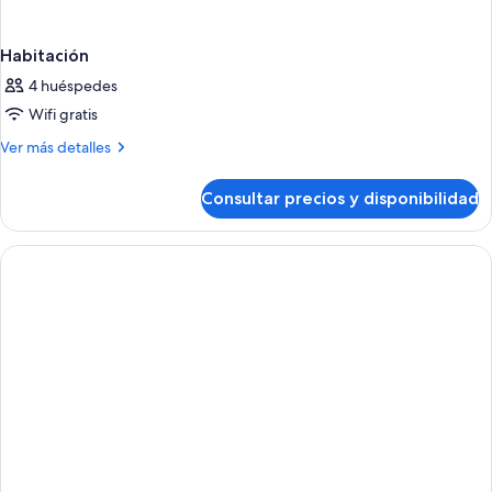
Habitación
4 huéspedes
Wifi gratis
Más
Ver más detalles
detalles
de
Consultar precios y disponibilidad
Habitación