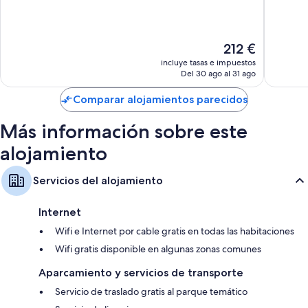
10,
10,
Excepcional,
Impresi
Baños con duchas y bañeras combinadas y secadores de pelo
1.391 comentarios
1.003 c
Frigoríficos, servicio de limpieza diario y escritorios
El
212 €
precio
incluye tasas e impuestos
actual
Del 30 ago al 31 ago
es
de
Comparar alojamientos parecidos
212 €
Más información sobre este
alojamiento
Servicios del alojamiento
Internet
Wifi e Internet por cable gratis en todas las habitaciones
Wifi gratis disponible en algunas zonas comunes
Aparcamiento y servicios de transporte
Servicio de traslado gratis al parque temático