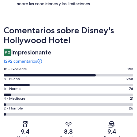
sobre las condiciones y las limitaciones.
Comentarios
Comentarios sobre Disney's
Hollywood Hotel
Impresionante
9,2
1292 comentarios
913
10 - Excelente
913
comentarios
256
8 - Bueno
256
de
comentarios
un
76
6 - Normal
76
de
total
comentarios
un
21
4 - Mediocre
21
de
de
total
comentarios
1292
un
26
2 - Horrible
26
de
de
con
total
comentarios
1292
un
una
de
de
con
total
puntuación
1292
un
una
de
9,4
8,8
9,4
de
con
total