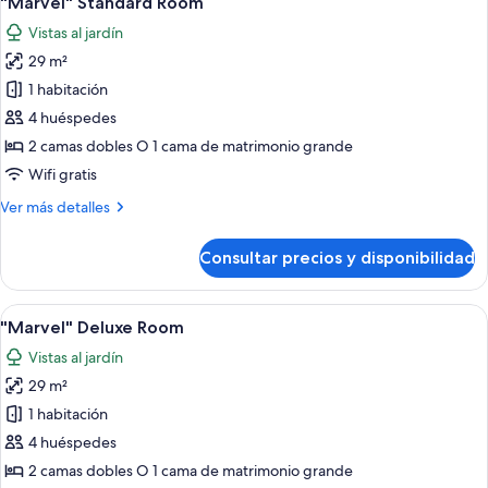
"Marvel" Standard Room
todas
View
Vistas al jardín
Room
las
29 m²
fotos
de
1 habitación
"Marvel"
4 huéspedes
Standard
2 camas dobles O 1 cama de matrimonio grande
Room
Wifi gratis
Más
Ver más detalles
detalles
de
Consultar precios y disponibilidad
"Marvel"
Standard
Room
Abrir
Habitación de hotel con dos camas, un 
3
"Marvel" Deluxe Room
todas
Vistas al jardín
las
29 m²
fotos
de
1 habitación
"Marvel"
4 huéspedes
Deluxe
2 camas dobles O 1 cama de matrimonio grande