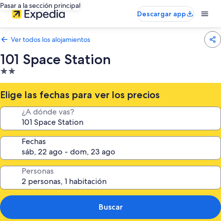
Pasar a la sección principal
Descargar app
Ver todos los alojamientos
101 Space Station
Alojamiento
de
2.0 estrellas
Elige las fechas para ver los precios
¿A dónde vas?
Fechas
Personas
Buscar