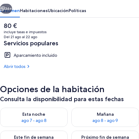
erior
Siguiente
36+
Resumen
Habitaciones
Ubicación
Políticas
El
80 €
precio
incluye tasas e impuestos
actual
Del 21 ago al 22 ago
es
Servicios populares
de
80 €
Aparcamiento incluido
Abrir todos
Bañera de hidromasaje al aire libre
Opciones de la habitación
Consulta la disponibilidad para estas fechas
Consulta la disponibilidad para esta noche, ago 7 - ago 8
Consulta la disponibilidad pa
Esta noche
Mañana
ago 7 - ago 8
ago 8 - ago 9
Consulta la disponibilidad para este fin de semana, ago 7 - ag
Consulta la disponibilidad par
Este fin de semana
Próximo fin de semana