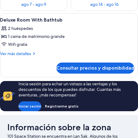
ago 7 - ago 9
ago 14 - ago 16
Abrir
Un espacio exterior moderno con una
25
Deluxe Room With Bathtub
todas
2 huéspedes
las
1 cama de matrimonio grande
fotos
de
Wifi gratis
Deluxe
Más
Ver más detalles
Room
detalles
de
With
Consultar precios y disponibilidad
Deluxe
Bathtub
Room
With
Inicia sesión para echar un vistazo a las ventajas y los
Bathtub
descuentos de los que puedes disfrutar. Cuantas más
aventuras, ¡más recompensas!
Iniciar sesión
Registrarme gratis
Información sobre la zona
101 Space Station se encuentra en Lan Sak. Algunos de los