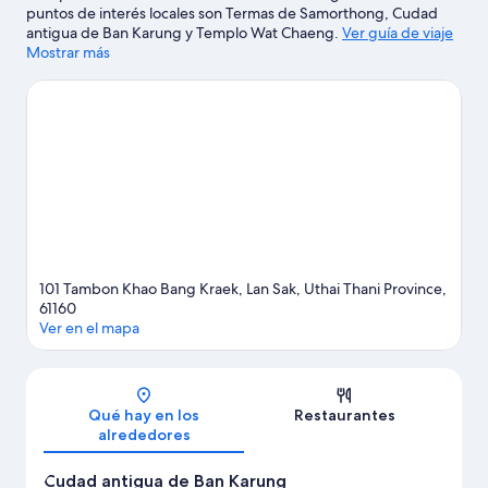
puntos de interés locales son Termas de Samorthong, Cudad
antigua de Ban Karung y Templo Wat Chaeng.
Ver guía de viaje
de Lan Sak
Mostrar más
101 Tambon Khao Bang Kraek, Lan Sak, Uthai Thani Province,
61160
Ver en el mapa
Mapa
Qué hay en los
Restaurantes
alrededores
Cudad antigua de Ban Karung