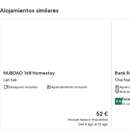
Alojamientos similares
NUBDAO 168 Homestay
Bank Res
NUBDAO
Bank
NUBDAO 168 Homestay
Bank R
168
Resort
Lan Sak
Chai Na
Homestay
Chai
Desayuno incluido
Aparcamiento incluido
Aparca
Lan
Nat
Aire a
Sak
9.4
Exc
9,4
sobre
31 c
10,
El
52 €
Excepcio
precio
31 come
incluye tasas e impuestos
actual
Del 9 ago al 10 ago
es