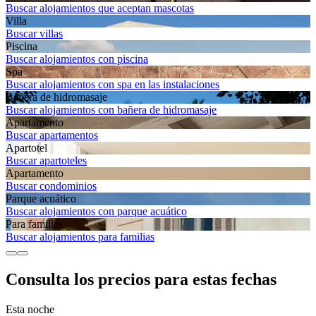
Buscar alojamientos que aceptan mascotas
Villa
Buscar villas
Piscina
Buscar alojamientos con piscina
Spa
Buscar alojamientos con spa en las instalaciones
Bañera de hidromasaje
Buscar alojamientos con bañera de hidromasaje
Apartamento
Buscar apartamentos
Apartotel
Buscar apartoteles
Apartamento
Buscar condominios
Parque acuático
Buscar alojamientos con parque acuático
Para familias
Buscar alojamientos para familias
Consulta los precios para estas fechas
Esta noche