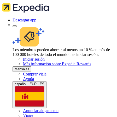
Descargar app
Los miembros pueden ahorrar al menos un 10 % en más de
100 000 hoteles de todo el mundo tras iniciar sesión.
Iniciar sesión
Más información sobre Expedia Rewards
Mensajes
Comprar viaje
Ayuda
español · EUR · ES
Anunciar alojamiento
Viajes