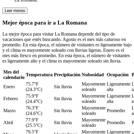
Leer menos
Mejor época para ir a La Romana
La mejor época para visitar La Romana depende del tipo de
vacaciones que estés buscando. Agosto es el mes más caluroso en
promedio. En esta época, el número de visitantes es ligeramente bajo
y el clima es mayormente soleado con lluvias ligeras. Enero es el
mes más fresco en promedio. En esta época, el número de visitantes
es ligeramente alto y el clima es mayormente soleado sin lluvia.
Mes del
Temperatura
Precipitación
Nubosidad
Ocupación
P
calendario
75.7°F
Mayormente
Ligeramente
L
Enero
Sin lluvia
(24.3°C)
soleado
alta
a
75.9°F
Mayormente
Ligeramente
L
Febrero
Sin lluvia
(24.4°C)
soleado
alta
a
76.3°F
Mayormente
L
Marzo
Sin lluvia
Promedio
(24.6°C)
soleado
a
77.9°F
Mayormente
Abril
Sin lluvia
Promedio
P
(25.5°C)
soleado
79.5°F
Mayormente
Ligeramente