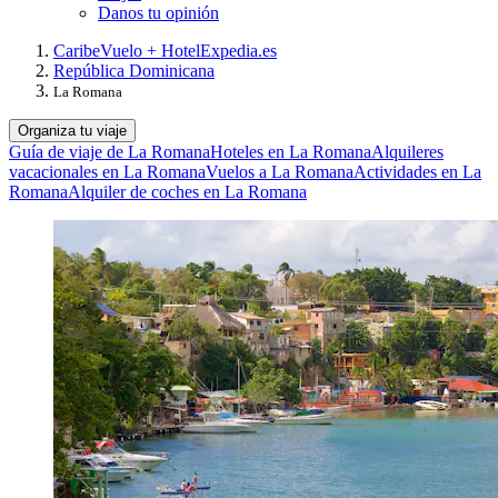
Danos tu opinión
Caribe
Vuelo + Hotel
Expedia.es
República Dominicana
La Romana
Organiza tu viaje
Guía de viaje de La Romana
Hoteles en La Romana
Alquileres
vacacionales en La Romana
Vuelos a La Romana
Actividades en La
Romana
Alquiler de coches en La Romana