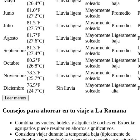
Mayo
Lluvia ligera
P
(26.4°C)
soleado
baja
81.0°F
Mayormente
Junio
Lluvia ligera
Promedio
P
(27.2°C)
soleado
81.5°F
Mayormente
Julio
Lluvia ligera
Promedio
P
(27.5°C)
soleado
81.7°F
Mayormente
Ligeramente
Agosto
Lluvia ligera
P
(27.6°C)
soleado
baja
81.3°F
Mayormente
L
Septiembre
Lluvia ligera
Promedio
(27.4°C)
soleado
b
80.2°F
Mayormente
Ligeramente
L
Octubre
Lluvia ligera
(26.8°C)
soleado
baja
b
78.3°F
Mayormente
L
Noviembre
Lluvia ligera
Promedio
(25.7°C)
soleado
b
76.5°F
Mayormente
Ligeramente
Diciembre
Sin lluvia
P
(24.7°C)
soleado
alta
Leer menos
Consejos para ahorrar en tu viaje a La Romana
Combina tus vuelos, hoteles y alquiler de coches en Expedia;
agruparlos puede resultar en ahorros significativos.
Considera viajar durante la temporada baja (típicamente de
septiembre a noviembre) para encontrar paquetes vacacionales