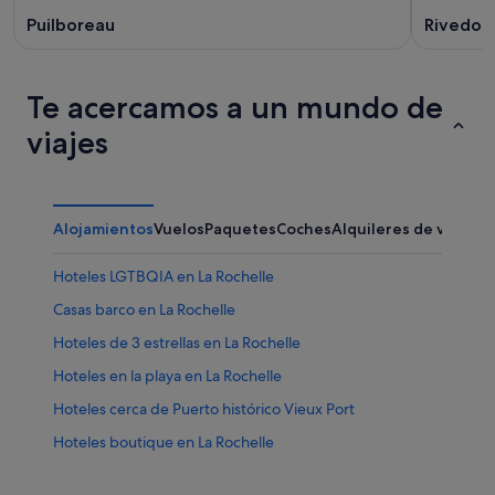
Puilboreau
Rivedou
Te acercamos a un mundo de
viajes
Alojamientos
Vuelos
Paquetes
Coches
Alquileres de vacaci
Hoteles LGTBQIA en La Rochelle
Casas barco en La Rochelle
Hoteles de 3 estrellas en La Rochelle
Hoteles en la playa en La Rochelle
Hoteles cerca de Puerto histórico Vieux Port
Hoteles boutique en La Rochelle
Hoteles con wifi en La Rochelle