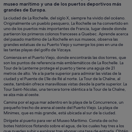
museo marítimo y una de los puertos deportivos más
grandes de Europa.
La ciudad de La Rochelle, del siglo X, siempre ha vivido del océano.
Originalmente un pueblo pesquero, La Rochelle se ha convertido en
uno de los puertos más importantes de Francia, lugar desde donde
partieron los primeros colonos franceses a Quebec. Aprende acerca
del pasado marítimo de La Rochelle en sus museos, observa las
grandes estatuas de su Puerto Viejo y sumerge los pies en una de
las tantas playas del golfo de Vizcaya.
Comienza en el Puerto Viejo, donde encontrarás las dos torres, que
son los puntos de referencia más emblemáticos de La Rochelle. La
Tour de la Lanterne protege el puerto y tiene una aguja de 21
metros de alto. Ve a la parte superior para admirar las vistas de la
ciudad y el Puente de L'île de Ré al norte. La Tour de la Chaîne, al
oeste, también ofrece maravillosas vistas desde la parte superior. La
Tour Saint-Nicolas, una tercera torre idéntica a la Tour de la Chaîne,
se alza más al oeste.
Camina por el agua mar adentro en la playa de la Concurrence, un
pequeño trecho de arena al oeste del Puerto Viejo. La playa de
Minimes, que es más grande, está ubicada al sur de la ciudad.
Dirígete al puerto para ver el Museo Marítimo. Consta de ocho
botes históricos flotando sobre el agua, de los cuales hay tres a los
que puedes subir y explorar tras abonar una tasa de entrada. Obtén