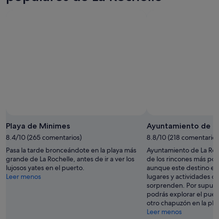
7
mañana
Rochelle
ago
por
para
-
la
este
8
noche,
fin
ago
8
de
ago
semana,
-
7
9
ago
ago
-
9
ago
Playa de Minimes
Ayuntamiento de La
8.4/10 (265 comentarios)
8.8/10 (218 comentarios
Pasa la tarde bronceándote en la playa más
Ayuntamiento de La Roch
grande de La Rochelle, antes de ir a ver los
de los rincones más pop
lujosos yates en el puerto.
aunque este destino es
Leer menos
lugares y actividades q
sorprenden. Por supues
podrás explorar el puer
otro chapuzón en la pla
Leer menos