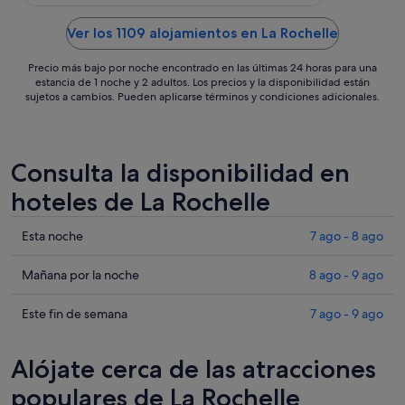
ago
Ver los 1109 alojamientos en La Rochelle
Precio más bajo por noche encontrado en las últimas 24 horas para una
estancia de 1 noche y 2 adultos. Los precios y la disponibilidad están
sujetos a cambios. Pueden aplicarse términos y condiciones adicionales.
Consulta la disponibilidad en
hoteles de La Rochelle
Comprueba
Esta noche
7 ago - 8 ago
los
precios
Comprueba
Mañana por la noche
8 ago - 9 ago
en
los
La
precios
Comprueba
Este fin de semana
7 ago - 9 ago
Rochelle
en
los
para
La
precios
Alójate cerca de las atracciones
esta
Rochelle
en
noche,
para
La
populares de La Rochelle