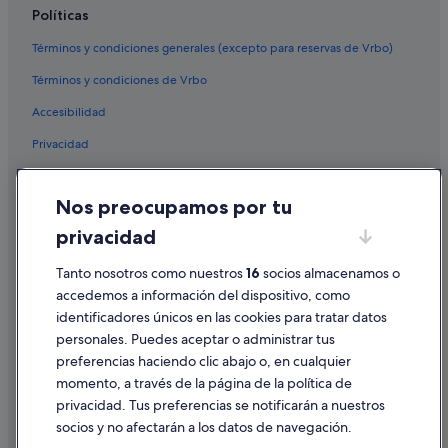
Políticas
Términos y condiciones generales (excepto para reservas de Vrbo)
Términos y condiciones de Vrbo
Accesibilidad
Privacidad
Cookies
Nos preocupamos por tu
Condiciones de uso
privacidad
Información legal/contacto
Pautas sobre el contenido y cómo denunciar contenido
Tanto nosotros como nuestros
16
socios almacenamos o
accedemos a información del dispositivo, como
identificadores únicos en las cookies para tratar datos
Ayuda
personales. Puedes aceptar o administrar tus
Ayuda
preferencias haciendo clic abajo o, en cualquier
momento, a través de la página de la política de
Cancelar un vuelo
privacidad. Tus preferencias se notificarán a nuestros
Cancelar una reserva de hotel o de un alquiler vacacional
socios y no afectarán a los datos de navegación.