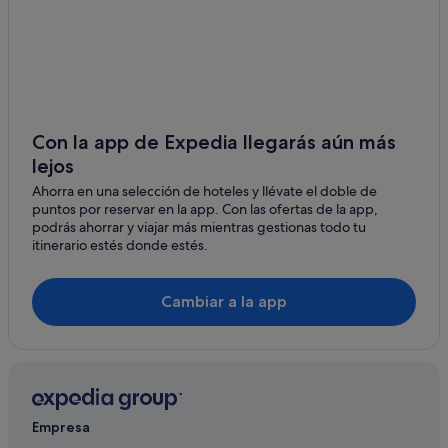
Residences en La Rochelle
Hoteles para bodas en La Rochelle
Hoteles de 5 estrellas en La Rochelle
Apartoteles en La Rochelle
B&B en La Rochelle
Con la app de Expedia llegarás aún más
lejos
Hoteles con bar en La Rochelle
Ahorra en una selección de hoteles y llévate el doble de
Hoteles con restaurante en La Rochelle
puntos por reservar en la app. Con las ofertas de la app,
Hoteles con todo incluido en La Rochelle
podrás ahorrar y viajar más mientras gestionas todo tu
itinerario estés donde estés.
Hoteles baratos en La Rochelle
Casas de huéspedes en La Rochelle
Cambiar a la app
Centro de la ciudad de La Rochelle hoteles
Empresa