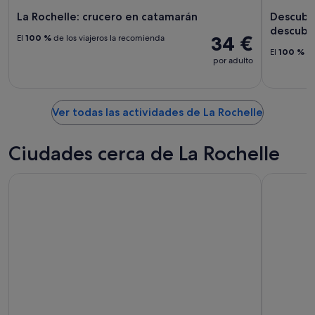
La Rochelle: crucero en catamarán
Descubra
descubri
34 €
El
100 %
de los viajeros la recomienda
El
100 %
de
por adulto
Ver todas las actividades de La Rochelle
Ciudades cerca de La Rochelle