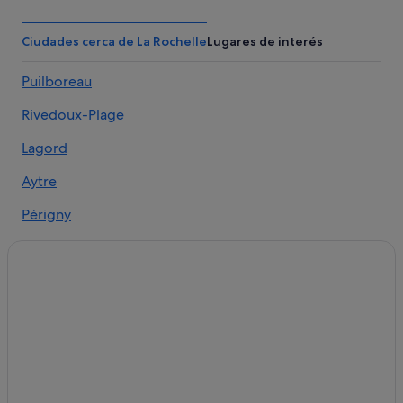
Casas privadas de vacaciones en La Rochelle
Chalets en La Rochelle
Ciudades cerca de La Rochelle
Lugares de interés
Hoteles cerca de L'Espace Encan de La Rochelle
Puilboreau
Villas en La Rochelle
Rivedoux-Plage
Hoteles de 4 estrellas en La Rochelle
Relais & Chateaux hoteles en La Rochelle
Lagord
Hoteles históricos en La Rochelle
Aytre
Campings de caravanas en La Rochelle
Périgny
La Rochelle hoteles
L'Houmeau
Apartamentos en La Rochelle
Hotels & Preference en La Rochelle
Hoteles de golf en La Rochelle
Hoteles para familias en La Rochelle
Hoteles con piscina en La Rochelle
Hoteles con spa en La Rochelle