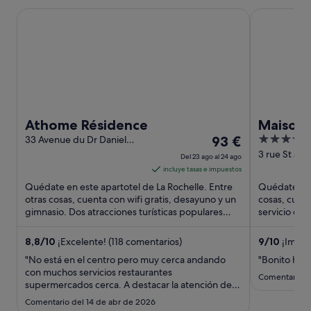
Athome Résidence
Maisons du 
Athome Résidence
Maisons
El
4
33 Avenue du Dr Daniel
93 €
Suites -
Planet La Rochelle
precio
out
3 rue St Jea
Del 23 ago al 24 ago
Charente-Maritime
Rochelle Ch
es
of
incluye tasas e impuestos
Maritime
de
5
Quédate en este apartotel de La Rochelle. Entre
Quédate en e
93 €
otras cosas, cuenta con wifi gratis, desayuno y un
cosas, cuent
gimnasio. Dos atracciones turísticas populares
por
servicio de 
que se encuentran ...
huéspedes d
noche
del
8,8
/
10
¡Excelente! (118 comentarios)
9
/
10
¡Impre
23
"No está en el centro pero muy cerca andando
"Bonito hote
ago
con muchos servicios restaurantes
Comentario d
supermercados cerca. A destacar la atención del
al
personal"
24
Comentario del 14 de abr de 2026