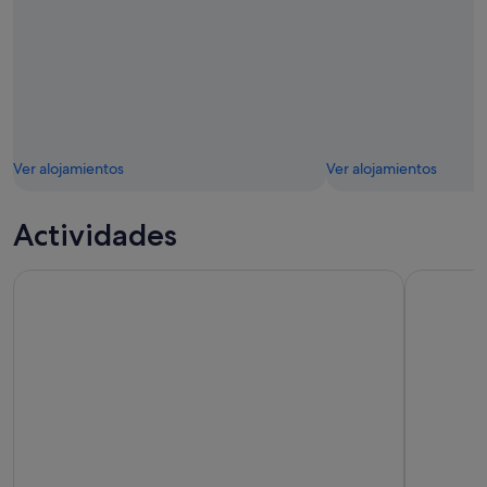
Ver alojamientos
Ver alojamientos
Actividades
La Rochelle: crucero en catamarán
Descubra L