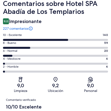
Comentarios
Comentarios sobre Hotel SPA
Abadía de Los Templarios
Impresionante
9,0
227 comentarios
140
10 - Excelente
140
comentarios
59
8 - Bueno
59
de
comentarios
un
20
6 - Normal
20
de
total
comentarios
un
4
4 - Mediocre
4
de
de
total
comentarios
227
un
4
2 - Horrible
4
de
de
con
total
comentarios
227
un
una
de
de
con
total
puntuación
227
un
una
de
9,0
9,2
9,0
de
con
total
puntuación
227
Limpieza
Ubicación
Personal
10
una
de
de
con
Comentarios
-
puntuación
227
8
Comentario verificado
una
Excelente
de
con
-
puntuación
10/10 Excelente
6
una
Bueno