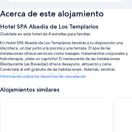
Acerca de este alojamiento
Hotel SPA Abadía de Los Templarios
Quédate en este hotel de 4 estrellas para familias
En Hotel SPA Abadía de Los Templarios tendrás a tu disposición una
discoteca, un bar junto a la piscina y una terraza. El spa de las
instalaciones ofrece servicios como masajes, tratamientos corporales y
hidroterapia, ¡date un capricho! El restaurante de las instalaciones
(Restaurante Las Bovedas) ofrece desayuno, almuerzo y cena.
Conéctate al wifi gratuito de las habitaciones. Además, tendrás
comodidades como una cafetería y un jardín.
Información sobre los derechos de cancelación
También te encantarán estos servicios:
Alojamientos similares
Una piscina al aire libre de temporada y una piscina cubierta
Hotel Doña Teresa
Balneari
Desayuno bufé (de pago), bicicletas de alquiler y una pista de tenis
al aire libre
Aparcamiento (de pago), servicio de cuidado infantil (de pago) y
consigna de equipaje
Periódicos en el vestíbulo, una mesa de billar y una sala de reuniones