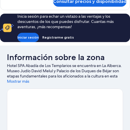
Consultar precios y disponibilidad
Habitación
Inicia sesión para echar un vistazo a las ventajas y los
descuentos de los que puedes disfrutar. Cuantas más
aventuras, ¡más recompensas!
Iniciar sesión
Registrarme gratis
Información sobre la zona
Hotel SPA Abadía de Los Templarios se encuentra en La Alberca.
Museo Judío David Melul y Palacio de los Duques de Béjar son
etapas fundamentales para los aficionados a la cultura en esta
región, donde también puedes acercarte a Bodegas y Viñedos
Mostrar más
Rochal y Balneario de Baños de Montemayor si buscas unas
vacaciones activas.
Ver guía de viaje de La Alberca