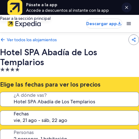
Pásate a la app
Accede a descuentos al instante con la app
Pasar a la sección principal
Descargar app
Ver todos los alojamientos
Hotel SPA Abadía de Los
Templarios
Alojamiento
de
4.0 estrellas
Elige las fechas para ver los precios
¿A dónde vas?
Fechas
Personas