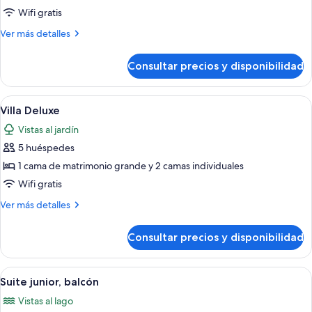
Abuhardillada
Wifi gratis
Más
Ver más detalles
detalles
de
Consultar precios y disponibilidad
Doble,
Abuhardillada
Abrir
Villa Deluxe | Minibar, caja fuerte, esc
6
Villa Deluxe
todas
Vistas al jardín
las
5 huéspedes
fotos
de
1 cama de matrimonio grande y 2 camas individuales
Villa
Wifi gratis
Deluxe
Más
Ver más detalles
detalles
de
Consultar precios y disponibilidad
Villa
Deluxe
Abrir
Una habitación de hotel con una cama
6
Suite junior, balcón
todas
Vistas al lago
las