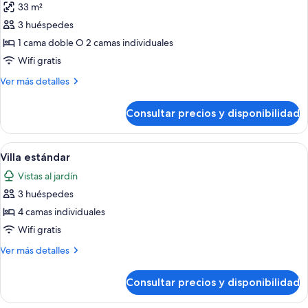
33 m²
fotos
de
3 huéspedes
Suite
1 cama doble O 2 camas individuales
junior,
Wifi gratis
balcón
Más
Ver más detalles
detalles
de
Consultar precios y disponibilidad
Suite
junior,
balcón
Abrir
Un dormitorio con techo de madera, d
5
Villa estándar
todas
Vistas al jardín
las
3 huéspedes
fotos
de
4 camas individuales
Villa
Wifi gratis
estándar
Más
Ver más detalles
detalles
de
Consultar precios y disponibilidad
Villa
estándar