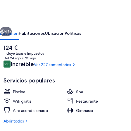
SPA
Abadía
de
erior
Siguiente
Los
47+
Resumen
Habitaciones
Ubicación
Políticas
Templarios
El
124 €
precio
incluye tasas e impuestos
actual
Del 24 ago al 25 ago
es
Comentarios
Increíble
9,0
Ver 227 comentarios
9,0 de 10
de
124 €
Servicios populares
Piscina
Spa
Fachada del alojamiento
Wifi gratis
Restaurante
Aire acondicionado
Gimnasio
Abrir todos