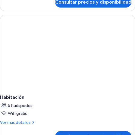
Consultar precios y disponibilidad
JUNIOR
SUITE
WITH
BALCONY
Habitación
5 huéspedes
Wifi gratis
Más
Ver más detalles
detalles
de