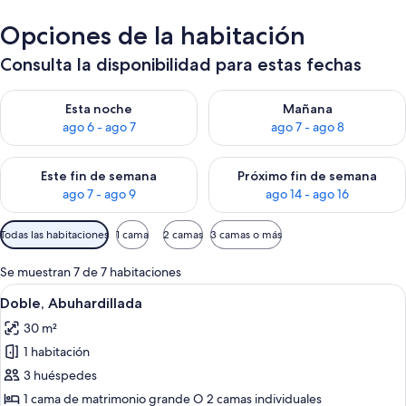
Opciones de la habitación
Consulta la disponibilidad para estas fechas
Consulta la disponibilidad para esta noche, ago 6 - ago 7
Consulta la disponibilidad pa
Esta noche
Mañana
ago 6 - ago 7
ago 7 - ago 8
Consulta la disponibilidad para este fin de semana, ago 7 - ag
Consulta la disponibilidad par
Este fin de semana
Próximo fin de semana
ago 7 - ago 9
ago 14 - ago 16
Filtros
Todas las habitaciones
1 cama
2 camas
3 camas o más
disponibles
para
Se muestran 7 de 7 habitaciones
las
Abrir
Un dormitorio con una cama, una silla
4
Doble, Abuhardillada
habitaciones
todas
30 m²
las
1 habitación
fotos
de
3 huéspedes
Doble,
1 cama de matrimonio grande O 2 camas individuales