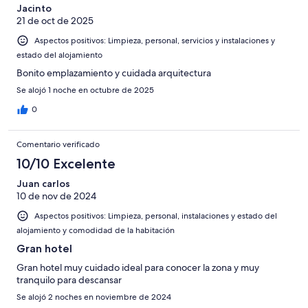
de
-
puntuación
Jacinto
4
Normal
21 de oct de 2025
de
-
2
Aspectos positivos: Limpieza, personal, servicios y instalaciones y
Mediocre
-
estado del alojamiento
Horrible
Bonito emplazamiento y cuidada arquitectura
Se alojó 1 noche en octubre de 2025
0
Comentario verificado
10/10 Excelente
Juan carlos
10 de nov de 2024
Aspectos positivos: Limpieza, personal, instalaciones y estado del
alojamiento y comodidad de la habitación
Gran hotel
Gran hotel muy cuidado ideal para conocer la zona y muy
tranquilo para descansar
Se alojó 2 noches en noviembre de 2024