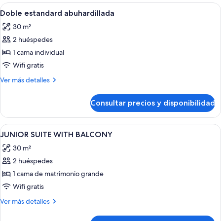
Abrir
Minibar, caja fuerte, escritorio y corti
1
Doble estandard abuhardillada
todas
30 m²
las
2 huéspedes
fotos
de
1 cama individual
Doble
Wifi gratis
estandard
Más
Ver más detalles
abuhardillada
detalles
de
Consultar precios y disponibilidad
Doble
estandard
abuhardillada
Abrir
Minibar, caja fuerte, escritorio y corti
9
JUNIOR SUITE WITH BALCONY
todas
30 m²
las
2 huéspedes
fotos
de
1 cama de matrimonio grande
JUNIOR
Wifi gratis
SUITE
Más
Ver más detalles
WITH
detalles
BALCONY
de