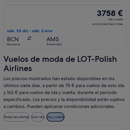
Seleccionar vuelo de LOT-Polish Airlines, con salida el sáb,
3758 €
3758 €
Ida
Ida y vuelta
y
encontrado hace 3 días
vuelta,
sáb, 26 dic - sáb, 2 ene
encontrado
BCN
AMS
hace
Barcelona
Ámsterdam
3 días
Vuelos de moda de LOT-Polish
Airlines
Los precios mostrados han estado disponibles en los
últimos siete días, a partir de 75 € para vuelos de solo ida
y 162 € para vuelos de ida y vuelta, durante el periodo
especificado. Los precios y la disponibilidad están sujetos
a cambios. Pueden aplicarse condiciones adicionales.
Todas las ofertas
Solo ida
Ida y vuelta
Seleccionar vuelo de LOT-Polish Airlines, con salida el mar, 