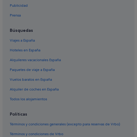
Publicidad
Vuelos a Filipinas
Prensa
Vuelos a Grecia
Vuelos a India
Búsquedas
Vuelos a Indonesia
Viajes a España
Vuelos a Italia
Hoteles en España
Vuelos a Japón
Alquileres vacacionales España
Vuelos a México
Paquetes de viaje a España
Vuelos a Suiza
Vuelos baratos en España
Vuelos a Tailandia
Alquiler de coches en España
Vuelos a Turquía
Todos los alojamientos
Deutsche Bahn
Evergreen International
Políticas
Olympus Airways
Términos y condiciones generales (excepto para reservas de Vrbo)
Palau Asia
Términos y condiciones de Vrbo
Vuelos a Adeje