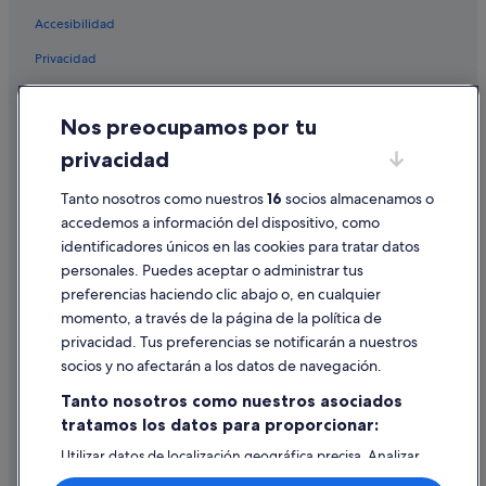
Accesibilidad
Vuelos a Alicante
Privacidad
Vuelos a Barcelona
Cookies
Vuelos a Benalmádena
Nos preocupamos por tu
Vuelos a Benidorm
Condiciones de uso
privacidad
Vuelos a Bilbao
Información legal/contacto
Vuelos a Calvià
Tanto nosotros como nuestros
16
socios almacenamos o
Pautas sobre el contenido y cómo denunciar contenido
accedemos a información del dispositivo, como
Vuelos a Ciudad de Ibiza
identificadores únicos en las cookies para tratar datos
Ayuda
Vuelos a Fuengirola
personales. Puedes aceptar o administrar tus
Ayuda
Vuelos a Granada
preferencias haciendo clic abajo o, en cualquier
momento, a través de la página de la política de
Cancelar un vuelo
Vuelos a Madrid
privacidad. Tus preferencias se notificarán a nuestros
Vuelos a Málaga
Cancelar una reserva de hotel o de un alquiler vacacional
socios y no afectarán a los datos de navegación.
Vuelos a Marbella
Plazos de reembolso
Tanto nosotros como nuestros asociados
Vuelos a Palma de Mallorca
tratamos los datos para proporcionar:
Utilizar un cupón de Expedia
Vuelos a Salou
Utilizar datos de localización geográfica precisa. Analizar
Documentos para viajes internacionales
activamente las características del dispositivo para su