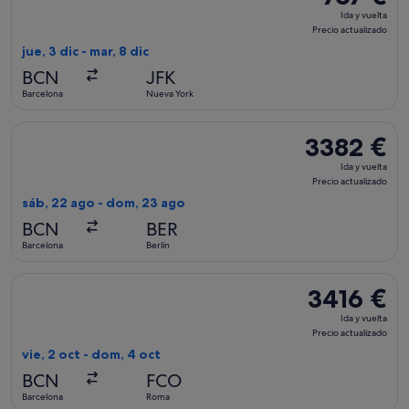
Ida
Ida y vuelta
y
Precio actualizado
vuelta,
jue, 3 dic - mar, 8 dic
Precio
BCN
JFK
actualizado
Barcelona
Nueva York
Seleccionar vuelo de LOT-Polish Airlines, con salida el sáb, 
3382 €
3382 €
Ida
Ida y vuelta
y
Precio actualizado
vuelta,
sáb, 22 ago - dom, 23 ago
Precio
BCN
BER
actualizado
Barcelona
Berlín
Seleccionar vuelo de LOT-Polish Airlines, con salida el vie, 
3416 €
3416 €
Ida
Ida y vuelta
y
Precio actualizado
vuelta,
vie, 2 oct - dom, 4 oct
Precio
BCN
FCO
actualizado
Barcelona
Roma