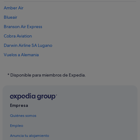
Amber Air
Blueair
Branson Air Express
Cobra Aviation
Darwin Airline SA Lugano
Vuelos a Alemania
Vuelos a Argentina
Vuelos a Australia
* Disponible para miembros de Expedia.
Vuelos a Brasil
Vuelos a Canadá
Vuelos a China
Empresa
Vuelos a Colombia
Quiénes somos
Vuelos a Corea del Sur
Empleo
Vuelos a España
Anuncia tu alojamiento
Vuelos a Estados Unidos