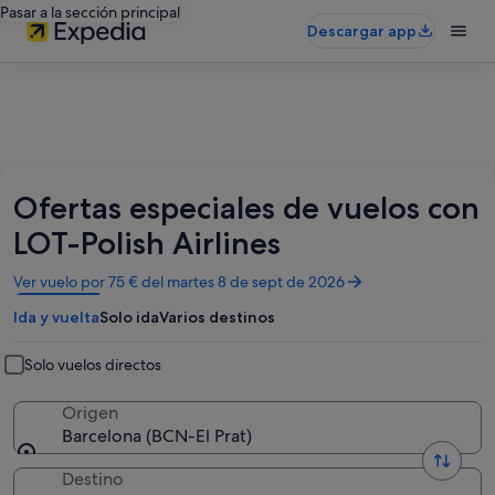
Pasar a la sección principal
Descargar app
Ofertas especiales de vuelos con
LOT-Polish Airlines
Se
Ver vuelo por 75 € del martes 8 de sept de 2026
abre
Ida y vuelta
Solo ida
Varios destinos
en
una
ventana
Solo vuelos directos
nueva
Origen
Barcelona (BCN-El Prat)
Destino