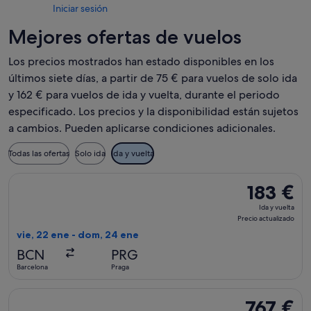
Iniciar sesión
Mejores ofertas de vuelos
Los precios mostrados han estado disponibles en los
últimos siete días, a partir de 75 € para vuelos de solo ida
y 162 € para vuelos de ida y vuelta, durante el periodo
especificado. Los precios y la disponibilidad están sujetos
a cambios. Pueden aplicarse condiciones adicionales.
Todas las ofertas
Solo ida
Ida y vuelta
Seleccionar vuelo de LOT-Polish Airlines, con salida el vie, 
183 €
183 €
Ida
Ida y vuelta
y
Precio actualizado
vuelta,
vie, 22 ene - dom, 24 ene
Precio
BCN
PRG
actualizado
Barcelona
Praga
Seleccionar vuelo de LOT-Polish Airlines, con salida el jue, 3
767 €
767 €