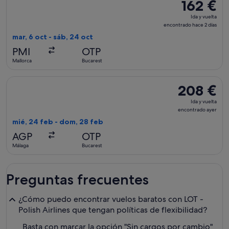
162 €
162 €
Ida
Ida y vuelta
y
encontrado hace 2 días
vuelta,
mar, 6 oct - sáb, 24 oct
encontrado
PMI
OTP
hace
Mallorca
Bucarest
2 días
Seleccionar vuelo de LOT-Polish Airlines, con salida el mié,
208 €
208 €
Ida
Ida y vuelta
y
encontrado ayer
vuelta,
mié, 24 feb - dom, 28 feb
encontrado
AGP
OTP
ayer
Málaga
Bucarest
Preguntas frecuentes
¿Cómo puedo encontrar vuelos baratos con LOT -
Polish Airlines que tengan políticas de flexibilidad?
Basta con marcar la opción "Sin cargos por cambio"