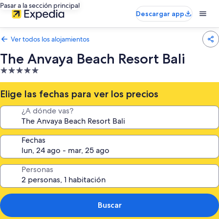
Pasar a la sección principal
Descargar app
Ver todos los alojamientos
The Anvaya Beach Resort Bali
Alojamiento
de
5.0 estrellas
Elige las fechas para ver los precios
¿A dónde vas?
Fechas
Personas
Buscar