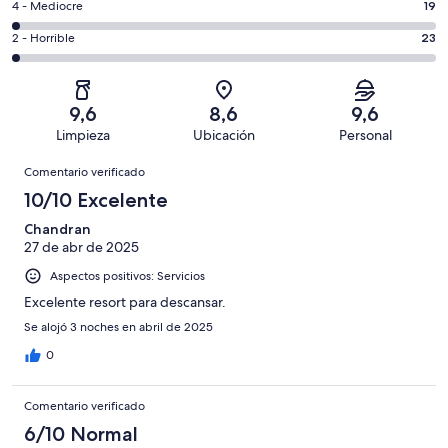
un
19
4 - Mediocre
19
de
de
total
comentarios
1017
un
23
2 - Horrible
23
de
de
con
total
comentarios
1017
un
una
de
de
con
total
puntuación
1017
un
una
de
9,6
8,6
9,6
de
con
total
puntuación
1017
Limpieza
Ubicación
Personal
10
una
de
de
con
Comentarios
-
puntuación
1017
8
Comentario verificado
una
Excelente
de
con
-
puntuación
10/10 Excelente
6
una
Bueno
de
-
puntuación
Chandran
4
Normal
27 de abr de 2025
de
-
2
Aspectos positivos: Servicios
Mediocre
-
Excelente resort para descansar.
Horrible
Se alojó 3 noches en abril de 2025
0
Comentario verificado
6/10 Normal