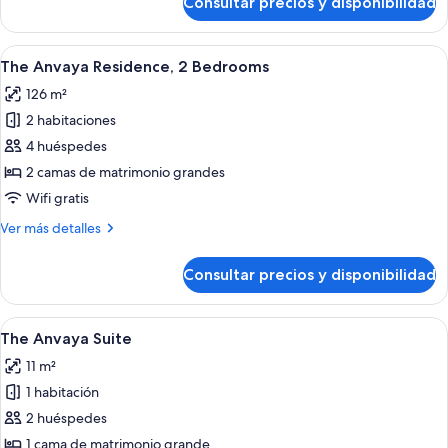
Consultar precios y disponibilidad
The
Anvaya
Villa,
Abrir
Una habitación de hotel moderna con 
8
2
The Anvaya Residence, 2 Bedrooms
todas
Bedrooms
126 m²
las
2 habitaciones
fotos
de
4 huéspedes
The
2 camas de matrimonio grandes
Anvaya
Wifi gratis
Residence,
Más
Ver más detalles
2
detalles
Bedrooms
de
Consultar precios y disponibilidad
The
Anvaya
Residence,
Abrir
Un espacioso dormitorio con una cama 
6
2
The Anvaya Suite
todas
Bedrooms
11 m²
las
1 habitación
fotos
de
2 huéspedes
The
1 cama de matrimonio grande