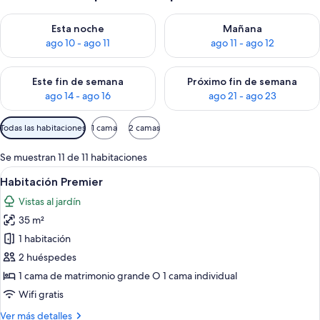
Consulta la disponibilidad para esta noche, ago 10 - ago 11
Consulta la disponibilidad par
Esta noche
Mañana
ago 10 - ago 11
ago 11 - ago 12
Consulta la disponibilidad para este fin de semana, ago 14 - a
Consulta la disponibilidad par
Este fin de semana
Próximo fin de semana
ago 14 - ago 16
ago 21 - ago 23
Filtros
Todas las habitaciones
1 cama
2 camas
disponibles
para
Se muestran 11 de 11 habitaciones
las
Abrir
Habitación de hotel con dos camas, un e
11
Habitación Premier
habitaciones
todas
Vistas al jardín
las
35 m²
fotos
de
1 habitación
Habitación
2 huéspedes
Premier
1 cama de matrimonio grande O 1 cama individual
Wifi gratis
Más
Ver más detalles