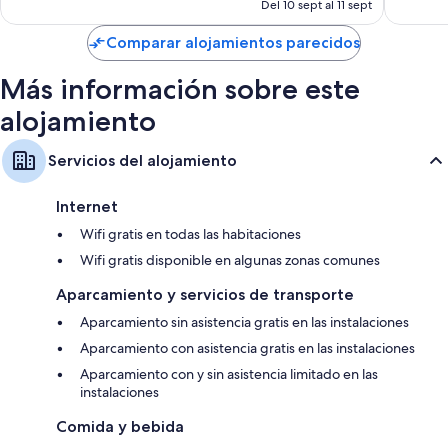
actual
Balcones, hervidores eléctricos y servicio de limpieza diario
Del 10 sept al 11 sept
es
de
Comparar alojamientos parecidos
80 €
Más información sobre este
alojamiento
Servicios del alojamiento
Internet
Wifi gratis en todas las habitaciones
Wifi gratis disponible en algunas zonas comunes
Aparcamiento y servicios de transporte
Aparcamiento sin asistencia gratis en las instalaciones
Aparcamiento con asistencia gratis en las instalaciones
Aparcamiento con y sin asistencia limitado en las
instalaciones
Comida y bebida