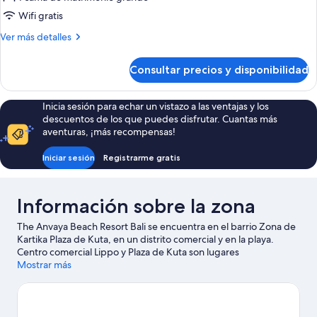
Anvaya
Wifi gratis
Suite
Más
Ver más detalles
detalles
de
Consultar precios y disponibilidad
The
Anvaya
Suite
Inicia sesión para echar un vistazo a las ventajas y los
descuentos de los que puedes disfrutar. Cuantas más
aventuras, ¡más recompensas!
Iniciar sesión
Registrarme gratis
Información sobre la zona
The Anvaya Beach Resort Bali se encuentra en el barrio Zona de
Kartika Plaza de Kuta, en un distrito comercial y en la playa.
Centro comercial Lippo y Plaza de Kuta son lugares
imprescindibles para los amantes de las tiendas; añádelos a tu
Mostrar más
itinerario junto a otros atractivos turísticos como Parque acuático
Waterbom Bali y Parque acuático Circus Waterpark. También
merece la pena acercarse a Playa de Kuta y Playa de Tuban.
Ver
guía de viaje de Kuta