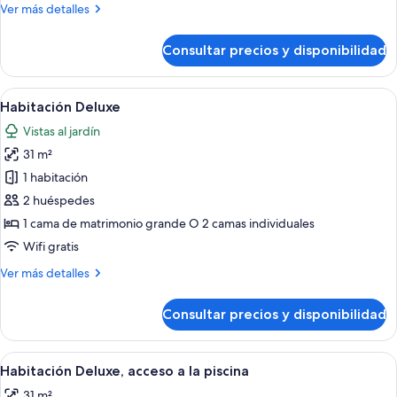
Más
Ver más detalles
detalles
de
Consultar precios y disponibilidad
Habitación
familiar
(Premier)
Abrir
Habitación de hotel con dos camas gran
7
Habitación Deluxe
todas
Vistas al jardín
las
31 m²
fotos
de
1 habitación
Habitación
2 huéspedes
Deluxe
1 cama de matrimonio grande O 2 camas individuales
Wifi gratis
Más
Ver más detalles
detalles
de
Consultar precios y disponibilidad
Habitación
Deluxe
Abrir
Habitación de hotel moderna con una ca
7
Habitación Deluxe, acceso a la piscina
todas
31 m²