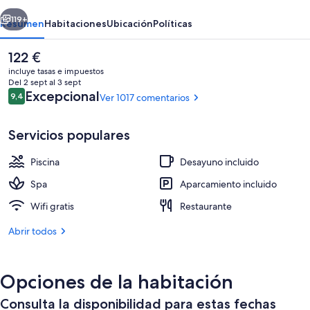
Resort
erior
Siguiente
Bali
119+
Resumen
Habitaciones
Ubicación
Políticas
El
122 €
precio
incluye tasas e impuestos
actual
Del 2 sept al 3 sept
es
Comentarios
Excepcional
9,4
Ver 1017 comentarios
9,4 de 10
de
122 €
Servicios populares
Piscina
Desayuno incluido
Suite, frente a la playa | Vistas desde 
Spa
Aparcamiento incluido
Wifi gratis
Restaurante
Abrir todos
Opciones de la habitación
Consulta la disponibilidad para estas fechas