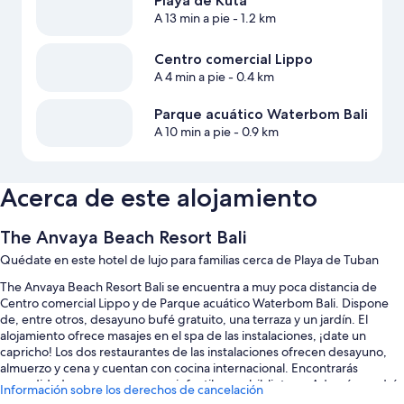
Playa de Kuta
A 13 min a pie
- 1.2 km
Centro comercial Lippo
A 4 min a pie
- 0.4 km
Parque acuático Waterbom Bali
A 10 min a pie
- 0.9 km
Acerca de este alojamiento
The Anvaya Beach Resort Bali
Quédate en este hotel de lujo para familias cerca de Playa de Tuban
The Anvaya Beach Resort Bali se encuentra a muy poca distancia de
Centro comercial Lippo y de Parque acuático Waterbom Bali. Dispone
de, entre otros, desayuno bufé gratuito, una terraza y un jardín. El
alojamiento ofrece masajes en el spa de las instalaciones, ¡date un
capricho! Los dos restaurantes de las instalaciones ofrecen desayuno,
almuerzo y cena y cuentan con cocina internacional. Encontrarás
comodidades como un parque infantil y una biblioteca. Además, podrás
Información sobre los derechos de cancelación
conectarte al wifi gratuito de las habitaciones.