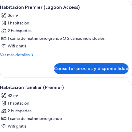
a
Abrir
Habitación de hotel con una cama grande
7
la
Habitación Premier (Lagoon Access)
todas
playa
36 m²
las
1 habitación
fotos
de
2 huéspedes
Habitación
1 cama de matrimonio grande O 2 camas individuales
Premier
Wifi gratis
(Lagoon
Más
Ver más detalles
Access)
detalles
de
Consultar precios y disponibilidad
Habitación
Premier
(Lagoon
Abrir
Una habitación de hotel moderna con u
6
Access)
Habitación familiar (Premier)
todas
42 m²
las
1 habitación
fotos
de
2 huéspedes
Habitación
1 cama de matrimonio grande
familiar
Wifi gratis
(Premier)