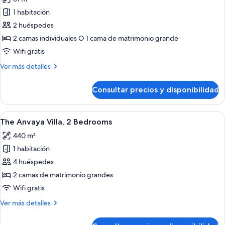
las
1 habitación
fotos
de
2 huéspedes
Habitación
2 camas individuales O 1 cama de matrimonio grande
Deluxe,
Wifi gratis
acceso
Más
Ver más detalles
a
detalles
la
de
Consultar precios y disponibilidad
Habitación
piscina
Deluxe,
acceso
Abrir
Un resort moderno con piscina, sillones
8
a
The Anvaya Villa, 2 Bedrooms
todas
la
440 m²
piscina
las
1 habitación
fotos
de
4 huéspedes
The
2 camas de matrimonio grandes
Anvaya
Wifi gratis
Villa,
Más
Ver más detalles
2
detalles
Bedrooms
de