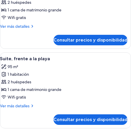
de
2 huéspedes
Suite
1 cama de matrimonio grande
Premier
Wifi gratis
Más
Ver más detalles
detalles
de
Consultar precios y disponibilidad
Suite
Premier
Abrir
Habitación de hotel moderna con una c
7
Suite, frente a la playa
todas
95 m²
las
1 habitación
fotos
de
2 huéspedes
Suite,
1 cama de matrimonio grande
frente
Wifi gratis
a
Más
Ver más detalles
la
detalles
playa
de
Consultar precios y disponibilidad
Suite,
frente