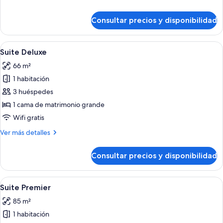
detalles
de
Consultar precios y disponibilidad
Habitación
Premier
Abrir
Una habitación de hotel moderna con un
6
Suite Deluxe
todas
66 m²
las
1 habitación
fotos
de
3 huéspedes
Suite
1 cama de matrimonio grande
Deluxe
Wifi gratis
Más
Ver más detalles
detalles
de
Consultar precios y disponibilidad
Suite
Deluxe
Abrir
Una habitación de hotel moderna con c
8
Suite Premier
todas
85 m²
las
1 habitación
fotos