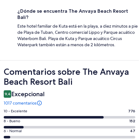
¿Dónde se encuentra The Anvaya Beach Resort
Bali?
Este hotel familiar de Kuta está en la playa, a diez minutos a pie
de Playa de Tuban, Centro comercial Lippo y Parque acuático
Waterbom Bali. Playa de Kuta y Parque acuático Circus
Waterpark también están a menos de 2 kilómetros.
Comentarios
Comentarios sobre The Anvaya
Beach Resort Bali
Excepcional
9,4
1017 comentarios
776
10 - Excelente
776
comentarios
152
8 - Bueno
152
de
comentarios
un
47
6 - Normal
47
de
total
comentarios