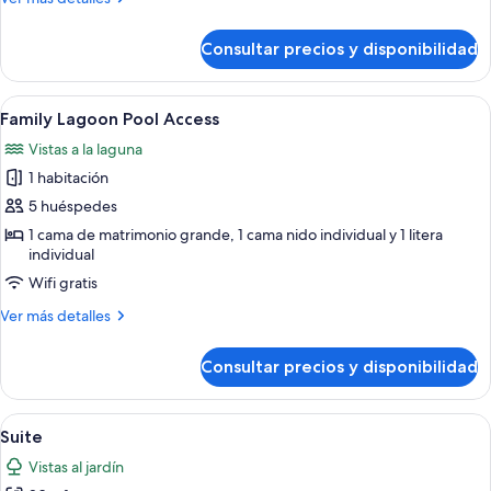
detalles
de
Consultar precios y disponibilidad
Deluxe
Family
Abrir
Habitación de hotel con literas, cama in
5
Family Lagoon Pool Access
todas
Vistas a la laguna
las
1 habitación
fotos
de
5 huéspedes
Family
1 cama de matrimonio grande, 1 cama nido individual y 1 litera
individual
Lagoon
Pool
Wifi gratis
Access
Más
Ver más detalles
detalles
de
Consultar precios y disponibilidad
Family
Lagoon
Pool
Abrir
Una habitación de hotel moderna con u
6
Access
Suite
todas
Vistas al jardín
las