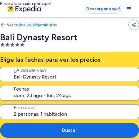
Pasar a la sección principal
Descargar app
Ver todos los alojamientos
Bali Dynasty Resort
Alojamiento
de
5.0 estrellas
Elige las fechas para ver los precios
¿A dónde vas?
Fechas
Personas
Buscar