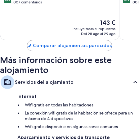
Kuta
Plaza
sobre
sobre
1.007 comentarios
1.00
10,
10,
Características de la habitación
Excelente,
Excelent
1.007 comentarios
1.001 co
Las 312 habitaciones con muebles diferentes ofrecen comodidades
El
143 €
entre las que se incluyen un servicio de habitaciones las 24 horas y
precio
incluye tasas e impuestos
sábanas de alta calidad, además de detalles como espacios para trabajar
actual
Del 28 ago al 29 ago
con ordenador portátil y aire acondicionado.
es
de
Comparar alojamientos parecidos
Además, otros servicios que encontrarás incluyen:
143 €
Duchas con efecto de lluvia, artículos de higiene personal gratuitos
Más información sobre este
y secadores de pelo
alojamiento
Televisiones inteligentes de 48 pulgadas con canales premium
Balcones, servicios de guardería y hervidores eléctricos
Servicios del alojamiento
Internet
Wifi gratis en todas las habitaciones
La conexión wifi gratis de la habitación se ofrece para un
máximo de 4 dispositivos
Wifi gratis disponible en algunas zonas comunes
Aparcamiento y servicios de transporte