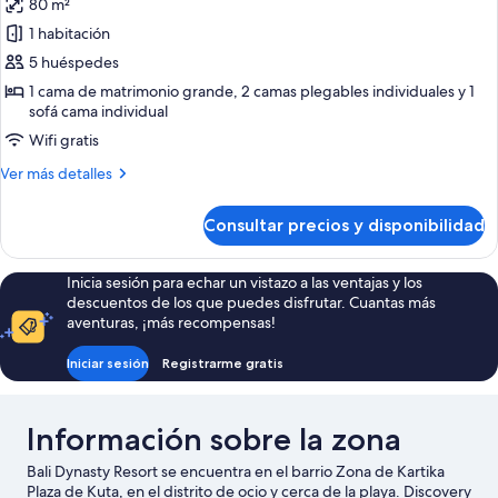
80 m²
fotos
de
1 habitación
Suite
5 huéspedes
1 cama de matrimonio grande, 2 camas plegables individuales y 1
sofá cama individual
Wifi gratis
Más
Ver más detalles
detalles
de
Consultar precios y disponibilidad
Suite
Inicia sesión para echar un vistazo a las ventajas y los
descuentos de los que puedes disfrutar. Cuantas más
aventuras, ¡más recompensas!
Iniciar sesión
Registrarme gratis
Información sobre la zona
Bali Dynasty Resort se encuentra en el barrio Zona de Kartika
Plaza de Kuta, en el distrito de ocio y cerca de la playa. Discovery