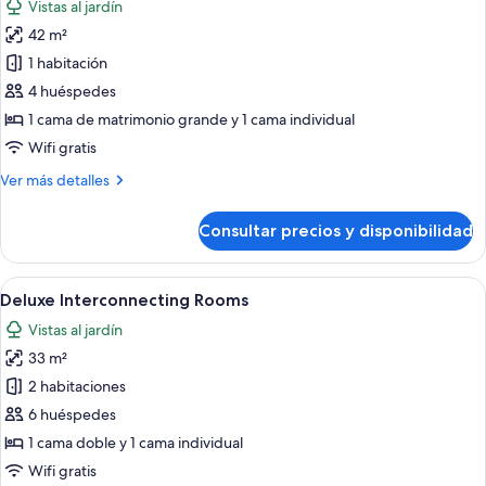
Vistas al jardín
and
las
Bunk
1
42 m²
fotos
Bed)
Trundle
de
1 habitación
Bed
Family
and
4 huéspedes
1
Garden
1 cama de matrimonio grande y 1 cama individual
Bunk
Wifi gratis
Bed)
Más
Ver más detalles
detalles
de
Consultar precios y disponibilidad
Family
Garden
Abrir
Habitación de hotel con una cama grand
4
Deluxe Interconnecting Rooms
todas
Vistas al jardín
las
33 m²
fotos
de
2 habitaciones
Deluxe
6 huéspedes
Interconnecting
1 cama doble y 1 cama individual
Rooms
Wifi gratis