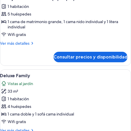
todas
Bed,
Bunk
1 habitación
1
las
Bed)
Trundle
5 huéspedes
fotos
Bed
de
1 cama de matrimonio grande, 1 cama nido individual y 1 litera
and
individual
Family
1
Bunk
Wifi gratis
Pool
Bed)
View
Más
Ver más detalles
Room
detalles
de
(5
Consultar precios y disponibilidad
Family
people)
Pool
View
Abrir
Habitación de hotel con una cama grande
5
Room
Deluxe Family
todas
(5
Vistas al jardín
people)
las
33 m²
fotos
de
1 habitación
Deluxe
4 huéspedes
Family
1 cama doble y 1 sofá cama individual
Wifi gratis
Más
Ver más detalles