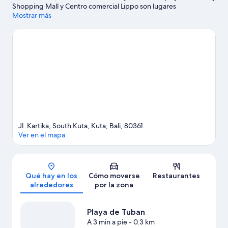
Shopping Mall y Centro comercial Lippo son lugares
imprescindibles para los amantes de las tiendas; añádelos a tu
Mostrar más
itinerario junto a fantásticos parajes naturales, como Playa de
Kuta y Playa de Tuban. ¿Viajas con niños? Si es así, una buena
opción es llevarlos a Parque acuático Waterbom Bali.
Ver guía de
viaje de Kuta
Ver más complejos turísticos en Kuta
Jl. Kartika, South Kuta, Kuta, Bali, 80361
Ver en el mapa
Mapa
Qué hay en los
Cómo moverse
Restaurantes
alrededores
por la zona
Playa de Tuban
A 3 min a pie
- 0.3 km