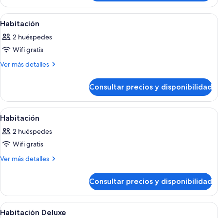
Abrir
Habitación de hotel con cama, escritorio
4
Habitación
todas
2 huéspedes
las
Wifi gratis
fotos
de
Más
Ver más detalles
detalles
Habitación
de
Consultar precios y disponibilidad
Habitación
Abrir
Habitación de hotel con una cama grand
1
Habitación
todas
2 huéspedes
las
Wifi gratis
fotos
de
Más
Ver más detalles
detalles
Habitación
de
Consultar precios y disponibilidad
Habitación
Abrir
Habitación de hotel con una cama grand
5
Habitación Deluxe