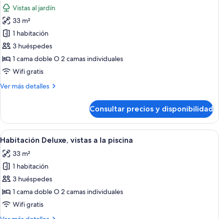
todas
Vistas al jardín
las
33 m²
fotos
de
1 habitación
Habitación
3 huéspedes
Deluxe
1 cama doble O 2 camas individuales
Wifi gratis
Más
Ver más detalles
detalles
de
Consultar precios y disponibilidad
Habitación
Deluxe
Abrir
Habitación de hotel con cama, escritorio
5
Habitación Deluxe, vistas a la piscina
todas
33 m²
las
1 habitación
fotos
de
3 huéspedes
Habitación
1 cama doble O 2 camas individuales
Deluxe,
Wifi gratis
vistas
Más