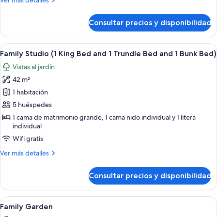
Ver más detalles
a
detalles
la
de
Consultar precios y disponibilidad
Habitación
piscina
Deluxe,
vistas
Abrir
Una habitación de hotel con literas, un 
5
a
Family Studio (1 King Bed and 1 Trundle Bed and 1 Bunk Bed)
todas
la
Vistas al jardín
piscina
las
42 m²
fotos
de
1 habitación
Family
5 huéspedes
Studio
1 cama de matrimonio grande, 1 cama nido individual y 1 litera
(1
individual
King
Wifi gratis
Bed
Más
Ver más detalles
and
detalles
1
de
Consultar precios y disponibilidad
Family
Trundle
Studio
Bed
(1
Abrir
Habitación de hotel con dos camas, un 
and
5
King
Family Garden
todas
Bed
1