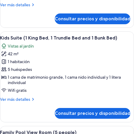
Más
Ver más detalles
detalles
de
Consultar precios y disponibilidad
Deluxe
Interconnecting
Rooms
Abrir
Un dormitorio con una cama grande, un 
6
Kids Suite (1 King Bed, 1 Trundle Bed and 1 Bunk Bed)
todas
Vistas al jardín
las
42 m²
fotos
de
1 habitación
Kids
5 huéspedes
Suite
1 cama de matrimonio grande, 1 cama nido individual y 1 litera
(1
individual
King
Wifi gratis
Bed,
Más
Ver más detalles
1
detalles
Trundle
de
Consultar precios y disponibilidad
Kids
Bed
Suite
and
(1
Abrir
Habitación de hotel con literas, cama ind
1
5
King
Family Pool View Room (5 people)