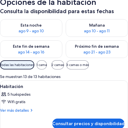
Opciones de la habitación
Consulta la disponibilidad para estas fechas
Consulta la disponibilidad para esta noche, ago 9 - ago 10
Consulta la disponibilidad par
Esta noche
Mañana
ago 9 - ago 10
ago 10 - ago 11
Consulta la disponibilidad para este fin de semana, ago 14 - a
Consulta la disponibilidad par
Este fin de semana
Próximo fin de semana
ago 14 - ago 16
ago 21 - ago 23
Filtros
Todas las habitaciones
1 cama
2 camas
3 camas o más
disponibles
para
Se muestran 13 de 13 habitaciones
las
Abrir
Un balcón con piscina, cama y vista al á
6
Habitación
habitaciones
todas
5 huéspedes
las
Wifi gratis
fotos
de
Más
Ver más detalles
detalles
Habitación
de
Consultar precios y disponibilidad
Habitación