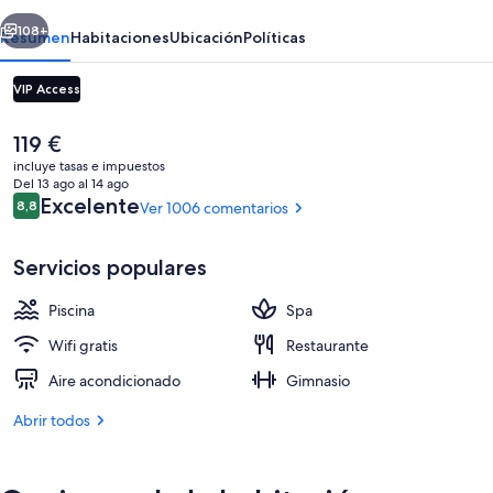
erior
Siguiente
108+
Resumen
Habitaciones
Ubicación
Políticas
VIP Access
El
119 €
precio
incluye tasas e impuestos
actual
Del 13 ago al 14 ago
es
Comentarios
Excelente
8,8
Ver 1006 comentarios
8,8 de 10
de
119 €
Servicios populares
Family Lagoon Pool Access | Vistas des
Piscina
Spa
Wifi gratis
Restaurante
Aire acondicionado
Gimnasio
Abrir todos