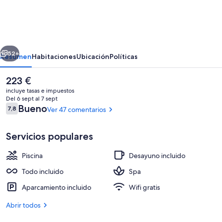
Aqualand
by
Anayia
erior
Siguiente
All
52+
Resumen
Habitaciones
Ubicación
Políticas
Inclusive
El
223 €
Resorts
precio
incluye tasas e impuestos
actual
Del 6 sept al 7 sept
es
Comentarios
Bueno
7,8
Ver 47 comentarios
7,8 de 10
de
223 €
Servicios populares
Piscina
Desayuno incluido
Parque acuático
Todo incluido
Spa
Aparcamiento incluido
Wifi gratis
Abrir todos