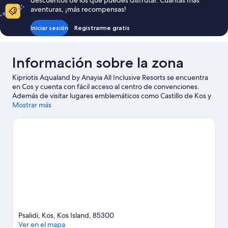
descuentos de los que puedes disfrutar. Cuantas más
aventuras, ¡más recompensas!
Iniciar sesión
Registrarme gratis
Información sobre la zona
Kipriotis Aqualand by Anayia All Inclusive Resorts se encuentra
en Cos y cuenta con fácil acceso al centro de convenciones.
Además de visitar lugares emblemáticos como Castillo de Kos y
Castillo de Bodrum, podrás apreciar la belleza natural de Playa
Mostrar más
de Psalidi o Playa Ortakent. ¿Viajas con niños? Si es así, puedes
llevarlos a Pantano de Psalidi o a Parque acuático Lido
Waterpark. Descubre todas las actividades acuáticas que podrás
hacer en la zona, como submarinismo o windsurf; además,
tendrás ocasión de disfrutar de la naturaleza al aire libre con
opciones como la equitación.
Ver guía de viaje de Cos
Ver más complejos turísticos en Cos
Psalidi, Kos, Kos Island, 85300
Ver en el mapa