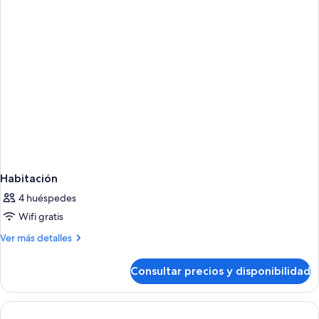
Habitación
4 huéspedes
Wifi gratis
Más
Ver más detalles
detalles
de
Consultar precios y disponibilidad
Habitación