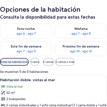
Opciones de la habitación
Consulta la disponibilidad para estas fechas
Consulta la disponibilidad para esta noche, ago 6 - ago 7
Consulta la disponibilidad pa
Esta noche
Mañana
ago 6 - ago 7
ago 7 - ago 8
Consulta la disponibilidad para este fin de semana, ago 7 - ag
Consulta la disponibilidad par
Este fin de semana
Próximo fin de semana
ago 7 - ago 9
ago 14 - ago 16
Filtros
Todas las habitaciones
1 cama
2 camas
3 camas o más
disponibles
para
Se muestran 5 de 5 habitaciones
las
Abrir
Habitación de hotel con una cama gra
8
Habitación doble, vistas al mar
habitaciones
todas
Vista al mar
las
32 m²
fotos
de
3 huéspedes
Habitación
2 camas individuales y 1 sofá cama individual O 1 cama doble y 1 sofá