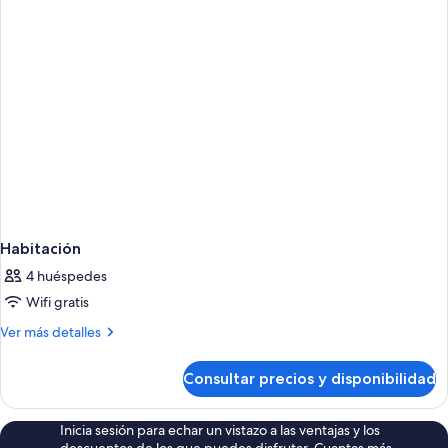
Habitación
4 huéspedes
Wifi gratis
Más
Ver más detalles
detalles
de
Consultar precios y disponibilidad
Habitación
Inicia sesión para echar un vistazo a las ventajas y los