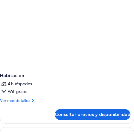
mar
Habitación
4 huéspedes
Wifi gratis
Más
Ver más detalles
detalles
de
Consultar precios y disponibilidad
Habitación