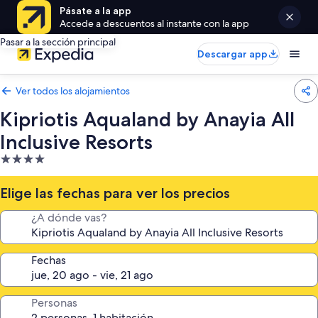
Pásate a la app
Accede a descuentos al instante con la app
Pasar a la sección principal
Descargar app
Ver todos los alojamientos
Kipriotis Aqualand by Anayia All
Inclusive Resorts
Alojamiento
de
4.0 estrellas
Elige las fechas para ver los precios
¿A dónde vas?
Fechas
Personas