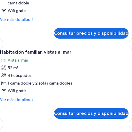
cama doble
doble,
vistas
Wifi gratis
al
Más
Ver más detalles
mar
detalles
de
Consultar precios y disponibilidad
Habitación
doble,
vistas
Abrir
Habitación familiar, vistas al mar | Caj
13
al
Habitación familiar, vistas al mar
todas
mar
Vista al mar
las
52 m²
fotos
de
4 huéspedes
Habitación
1 cama doble y 2 sofás cama dobles
familiar,
Wifi gratis
vistas
Más
Ver más detalles
al
detalles
mar
de
Consultar precios y disponibilidad
Habitación
familiar,
vistas
al