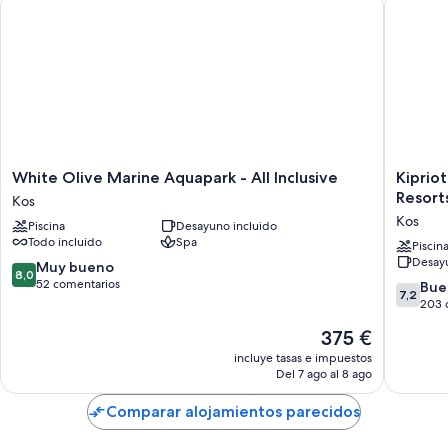
White
Kipriotis
White Olive Marine Aquapark - All Inclusive
Kipriot
Olive
Village
Resort
Kos
Marine
Resort
Kos
Piscina
Desayuno incluido
Aquapark
by
Todo incluido
Spa
-
Anayia
Piscin
Desayu
All
All
8.0
Muy bueno
8,0
Inclusive
Inclusiv
sobre
52 comentarios
7.2
Bue
7,2
Kos
Resorts
10,
sobre
203 
Kos
Muy
10,
El
375 €
bueno,
Bueno,
precio
52 comentarios
203 com
incluye tasas e impuestos
actual
Del 7 ago al 8 ago
es
de
Comparar alojamientos parecidos
375 €