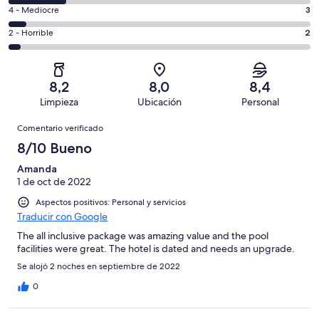
total
comentarios
un
3
4 - Mediocre
3
de
de
total
comentarios
47
un
2
2 - Horrible
2
de
de
con
total
comentarios
47
un
una
de
de
con
total
puntuación
47
un
una
de
8,2
8,0
8,4
de
con
total
puntuación
47
Limpieza
Ubicación
Personal
10
una
de
de
con
Comentarios
-
puntuación
47
8
Comentario verificado
una
Excelente
de
con
-
puntuación
8/10 Bueno
6
una
Bueno
de
-
puntuación
Amanda
4
Normal
1 de oct de 2022
de
-
2
Aspectos positivos: Personal y servicios
Mediocre
-
Traducir con Google
Horrible
The all inclusive package was amazing value and the pool
facilities were great. The hotel is dated and needs an upgrade.
Se alojó 2 noches en septiembre de 2022
0