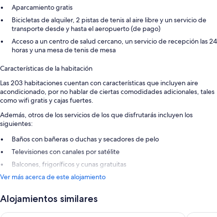
Aparcamiento gratis
Bicicletas de alquiler, 2 pistas de tenis al aire libre y un servicio de
transporte desde y hasta el aeropuerto (de pago)
Acceso a un centro de salud cercano, un servicio de recepción las 24
horas y una mesa de tenis de mesa
Características de la habitación
Las 203 habitaciones cuentan con características que incluyen aire
acondicionado, por no hablar de ciertas comodidades adicionales, tales
como wifi gratis y cajas fuertes.
Además, otros de los servicios de los que disfrutarás incluyen los
siguientes:
Baños con bañeras o duchas y secadores de pelo
Televisiones con canales por satélite
Balcones, frigoríficos y cunas gratuitas
Ver más acerca de este alojamiento
Alojamientos similares
White Olive Marine Aquapark - All Inclusive
Kipriotis