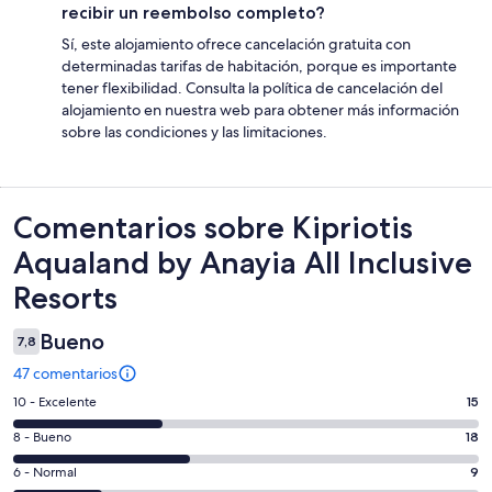
recibir un reembolso completo?
Sí, este alojamiento ofrece cancelación gratuita con
determinadas tarifas de habitación, porque es importante
tener flexibilidad. Consulta la política de cancelación del
alojamiento en nuestra web para obtener más información
sobre las condiciones y las limitaciones.
Comentarios
Comentarios sobre Kipriotis
Aqualand by Anayia All Inclusive
Resorts
Bueno
7,8
47 comentarios
15
10 - Excelente
15
comentarios
18
8 - Bueno
18
de
comentarios
un
9
6 - Normal
9
de