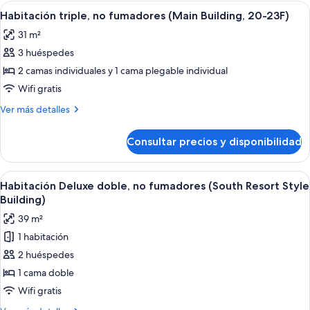
2
Abrir
Habitación de hotel con dos camas, un e
Building,
6
camas
Habitación triple, no fumadores (Main Building, 20-23F)
todas
individuales,
20-
31 m²
no
las
23F)
fumadores
3 huéspedes
fotos
(Main
de
2 camas individuales y 1 cama plegable individual
Building,
Habitación
20-
Wifi gratis
23F)
triple,
Más
Ver más detalles
no
detalles
fumadores
de
Consultar precios y disponibilidad
Habitación
(Main
triple,
Building,
no
Abrir
Habitación de hotel con cama, escritorio
20-
5
fumadores
Habitación Deluxe doble, no fumadores (South Resort Style
todas
(Main
23F)
Building)
Building,
las
39 m²
20-
fotos
23F)
1 habitación
de
2 huéspedes
Habitación
Deluxe
1 cama doble
doble,
Wifi gratis
no