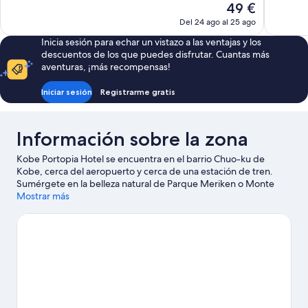
El
49 €
Excelente,
Excepcion
precio
Del 24 ago al 25 ago
438 comentarios
2.067 com
actual
Inicia sesión para echar un vistazo a las ventajas y los
es
descuentos de los que puedes disfrutar. Cuantas más
de
aventuras, ¡más recompensas!
49 €
Iniciar sesión
Registrarme gratis
Información sobre la zona
Kobe Portopia Hotel se encuentra en el barrio Chuo-ku de
Kobe, cerca del aeropuerto y cerca de una estación de tren.
Sumérgete en la belleza natural de Parque Meriken o Monte
Rokko antes de recorrer otras atracciones turísticas, como
Mostrar más
Zoológico Kobe Animal Kingdom y Parque temático Kidzania
Koshien. Si quieres aprovechar para ver algún partido o evento
especial durante tu estancia, consulta el calendario de Estadio
Hanshin Koshien. A los huéspedes les gusta este hotel por su
excelente comunicación con el transporte público: la Estación
de metro de Minamikoen está a 6 minutos a pie y la Estación de
metro de Shiminhiroba queda a 8 minutos.
Ver guía de viaje de
Kobe