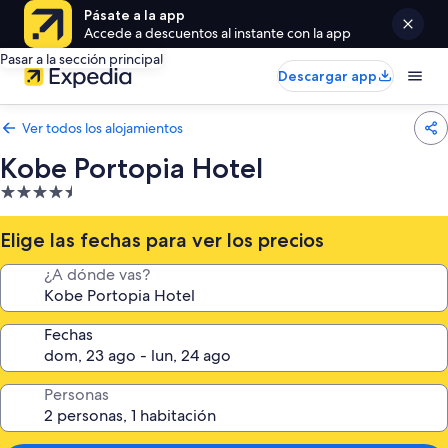
Pásate a la app
Accede a descuentos al instante con la app
Pasar a la sección principal
Descargar app
Ver todos los alojamientos
Kobe Portopia Hotel
Alojamiento
de
4.5 estrellas
Elige las fechas para ver los precios
¿A dónde vas?
Fechas
Personas