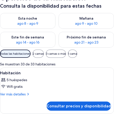
Consulta la disponibilidad para estas fechas
Consulta la disponibilidad para esta noche, ago 8 - ago 9
Consulta la disponibilidad pa
Esta noche
Mañana
ago 8 - ago 9
ago 9 - ago 10
Consulta la disponibilidad para este fin de semana, ago 14 - a
Consulta la disponibilidad par
Este fin de semana
Próximo fin de semana
ago 14 - ago 16
ago 21 - ago 23
Filtros
Todas las habitaciones
2 camas
3 camas o más
1 cama
disponibles
para
Se muestran 33 de 33 habitaciones
las
Abrir
Una bañera con una toalla blanca, una
1
Habitación
habitaciones
todas
5 huéspedes
las
Wifi gratis
fotos
de
Más
Ver más detalles
detalles
Habitación
de
Consultar precios y disponibilidad
Habitación