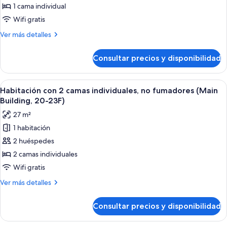
23F)
de
1 cama individual
Habitación
Wifi gratis
individual,
Más
Ver más detalles
no
detalles
fumadores
de
Consultar precios y disponibilidad
Habitación
(Main
individual,
Building,
no
Abrir
Una habitación de hotel con dos camas, 
7-
8
fumadores
Habitación con 2 camas individuales, no fumadores (Main
todas
(Main
15F)
Building, 20-23F)
Building,
las
27 m²
7-
fotos
15F)
1 habitación
de
2 huéspedes
Habitación
con
2 camas individuales
2
Wifi gratis
camas
Más
Ver más detalles
individuales,
detalles
no
de
Consultar precios y disponibilidad
Habitación
fumadores
con
(Main