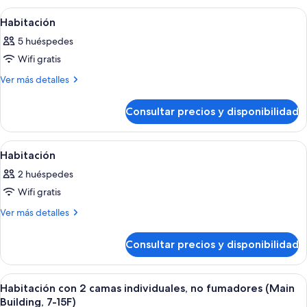
Abrir
Habitación de hotel con cama, sofá, sil
1
Habitación
todas
5 huéspedes
las
Wifi gratis
fotos
de
Más
Ver más detalles
detalles
Habitación
de
Consultar precios y disponibilidad
Habitación
Abrir
Un rascacielos alto y curvo, con un di
1
Habitación
todas
2 huéspedes
las
Wifi gratis
fotos
de
Más
Ver más detalles
detalles
Habitación
de
Consultar precios y disponibilidad
Habitación
Abrir
Habitación de hotel con dos camas, un 
3
Habitación con 2 camas individuales, no fumadores (Main
todas
Building, 7-15F)