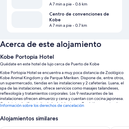
A 7 min a pie
- 0.6 km
Centro de convenciones de
Kobe
A 7 min a pie
- 0.7 km
Acerca de este alojamiento
Kobe Portopia Hotel
Quédate en este hotel de lujo cerca de Puerto de Kobe
Kobe Portopia Hotel se encuentra a muy poca distancia de Zoológico
Kobe Animal Kingdom y de Parque Meriken. Dispone de, entre otros,
un supermercado, tiendas en las instalaciones y 2 cafeterías. Luana, el
spa de las instalaciones, ofrece servicios como masajes tailandeses,
reflexología y tratamientos corporales. Los 9 restaurantes de las
instalaciones ofrecen almuerzo y cena y cuentan con cocina japonesa.
Conéctate al wifi gratuito de las habitaciones. También encontrarás
Información sobre los derechos de cancelación
comodidades como servicio de tintorería y 2 bares.
Aquí tienes otros servicios:
Alojamientos similares
Desayuno bufé (de pago), un servicio gratuito de recogida en la