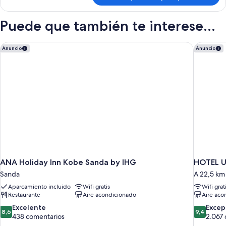
ejecutiva
doble
Puede que también te interese...
ANA Holiday Inn Kobe Sanda by IHG
HOTEL U
Anuncio
Anuncio
ANA Holiday Inn Kobe Sanda by IHG
HOTEL U
Sanda
A 22,5 km
Aparcamiento incluido
Wifi gratis
Wifi grat
Restaurante
Aire acondicionado
Aire aco
8.6
9.4
Excelente
Excep
8,6
9,4
sobre
sobre
438 comentarios
2.067
10,
10,