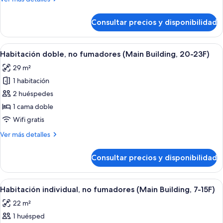
fumadores
detalles
(Main
de
Consultar precios y disponibilidad
Habitación
Building,
triple
7-
estándar,
Abrir
Una habitación de hotel con una cama, 
15F)
6
no
Habitación doble, no fumadores (Main Building, 20-23F)
todas
fumadores
29 m²
(Main
las
Building,
1 habitación
fotos
7-
de
2 huéspedes
15F)
Habitación
1 cama doble
doble,
Wifi gratis
no
Más
Ver más detalles
fumadores
detalles
(Main
de
Consultar precios y disponibilidad
Habitación
Building,
doble,
20-
no
Abrir
Habitación de hotel con cama, escritor
23F)
3
fumadores
Habitación individual, no fumadores (Main Building, 7-15F)
todas
(Main
22 m²
Building,
las
20-
1 huésped
fotos