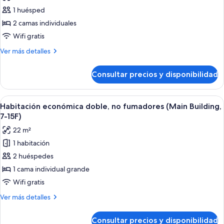
las
7-
fumadores
1 huésped
fotos
15F,
(Main
de
2 camas individuales
Building,
Single
Habitación
7-
Wifi gratis
Use)
15F,
ejecutiva
Más
Ver más detalles
Single
con
detalles
Use)
2
de
Consultar precios y disponibilidad
Habitación
camas
ejecutiva
individuales
con
Abrir
Habitación de hotel con cama, escritor
3
2
Habitación económica doble, no fumadores (Main Building,
todas
camas
7-15F)
individuales
las
22 m²
fotos
1 habitación
de
2 huéspedes
Habitación
económica
1 cama individual grande
doble,
Wifi gratis
no
Más
Ver más detalles
fumadores
detalles
(Main
de
Consultar precios y disponibilidad
Habitación