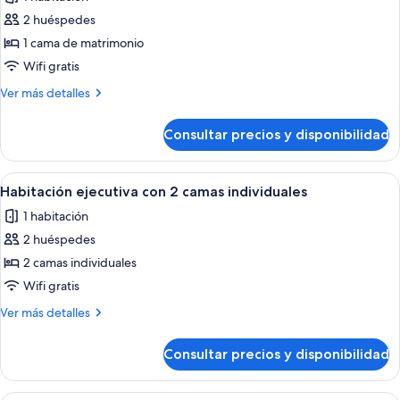
de
2 huéspedes
Habitación
Premier
1 cama de matrimonio
doble,
Wifi gratis
no
Más
Ver más detalles
fumadores
detalles
(Main
de
Consultar precios y disponibilidad
Habitación
Building
Premier
24F)
doble,
Abrir
Habitación de hotel con dos camas, un
5
no
Habitación ejecutiva con 2 camas individuales
todas
fumadores
1 habitación
(Main
las
Building
2 huéspedes
fotos
24F)
de
2 camas individuales
Habitación
Wifi gratis
ejecutiva
Más
Ver más detalles
con
detalles
2
de
Consultar precios y disponibilidad
Habitación
camas
ejecutiva
individuales
con
Una habitación de hotel moderna con 