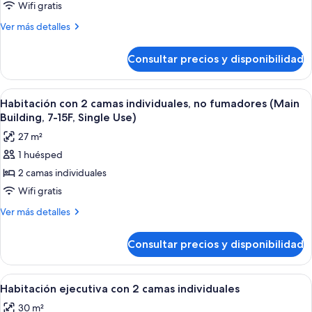
ejecutiva
Wifi gratis
doble,
Más
Ver más detalles
no
detalles
fumadores
de
Consultar precios y disponibilidad
Habitación
ejecutiva
doble,
Abrir
Habitación de hotel con dos camas, un 
3
no
Habitación con 2 camas individuales, no fumadores (Main
todas
fumadores
Building, 7-15F, Single Use)
las
27 m²
fotos
1 huésped
de
2 camas individuales
Habitación
con
Wifi gratis
2
Más
Ver más detalles
camas
detalles
de
individuales,
Consultar precios y disponibilidad
Habitación
no
con
fumadores
2
Abrir
Una habitación de hotel con dos camas,
10
(Main
camas
Habitación ejecutiva con 2 camas individuales
todas
individuales,
Building,
30 m²
no