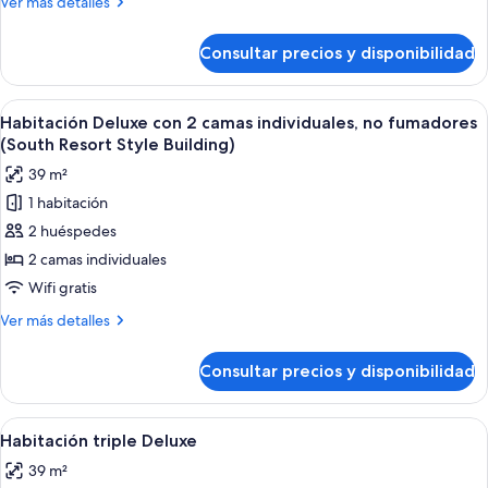
Más
Ver más detalles
fumadores
detalles
(South
de
Consultar precios y disponibilidad
Habitación
Resort
Deluxe
Style
doble,
Abrir
Habitación de hotel con dos camas, un e
Building)
4
no
Habitación Deluxe con 2 camas individuales, no fumadores
todas
fumadores
(South Resort Style Building)
(South
las
39 m²
Resort
fotos
Style
1 habitación
de
Building)
2 huéspedes
Habitación
Deluxe
2 camas individuales
con
Wifi gratis
2
Más
Ver más detalles
camas
detalles
individuales,
de
Consultar precios y disponibilidad
Habitación
no
Deluxe
fumadores
con
Abrir
Una habitación de hotel con dos camas, 
(South
4
2
Habitación triple Deluxe
todas
camas
Resort
39 m²
individuales,
las
Style