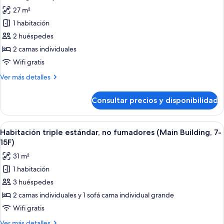
las
27 m²
fotos
1 habitación
de
2 huéspedes
Habitación
con
2 camas individuales
2
Wifi gratis
camas
Más
Ver más detalles
individuales,
detalles
no
de
Consultar precios y disponibilidad
Habitación
fumadores
con
(Main
2
Abrir
Habitación de hotel con dos camas, un e
Building,
2
camas
Habitación triple estándar, no fumadores (Main Building, 7-
todas
individuales,
7-
15F)
no
las
15F)
31 m²
fumadores
fotos
(Main
1 habitación
de
Building,
3 huéspedes
Habitación
7-
15F)
triple
2 camas individuales y 1 sofá cama individual grande
estándar,
Wifi gratis
no
Más
Ver más detalles