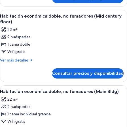
Building,
económica
7-
doble,
Abrir
Una habitación de hotel con una cama, 
15F)
7
no
Habitación económica doble, no fumadores (Mid century
todas
fumadores
floor)
(Main
las
22 m²
Building,
fotos
7-
2 huéspedes
de
15F)
1 cama doble
Habitación
económica
Wifi gratis
doble,
Más
Ver más detalles
no
detalles
de
fumadores
Consultar precios y disponibilidad
Habitación
(Mid
económica
century
doble,
Abrir
Habitación de hotel con una cama grande
5
floor)
no
Habitación económica doble, no fumadores (Main Bldg)
todas
fumadores
22 m²
(Mid
las
century
2 huéspedes
fotos
floor)
de
1 cama individual grande
Habitación
Wifi gratis