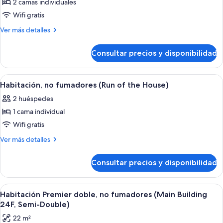
2 camas individuales
Habitación
Style,
Single
con
Wifi gratis
Use)
2
Más
Ver más detalles
camas
detalles
de
individuales,
Consultar precios y disponibilidad
Habitación
no
con
fumadores
2
Abrir
Una habitación de hotel con dos camas, 
2
(Main
camas
Habitación, no fumadores (Run of the House)
todas
individuales,
Building,
2 huéspedes
no
las
20-
fumadores
1 cama individual
fotos
23F,
(Main
de
Wifi gratis
Building,
Single
Habitación,
20-
Más
Ver más detalles
Use)
23F,
no
detalles
Single
de
fumadores
Consultar precios y disponibilidad
Use)
Habitación,
(Run
no
of
fumadores
Abrir
Habitación de hotel con una cama gran
6
the
(Run
Habitación Premier doble, no fumadores (Main Building
todas
of
House)
24F, Semi-Double)
the
las
22 m²
House)