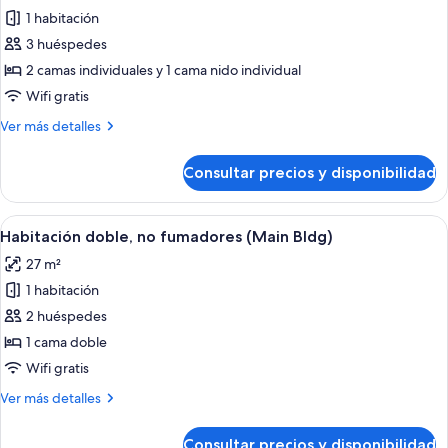
fumadores
1 habitación
fotos
(Main
de
3 huéspedes
Bldg)
Habitación
2 camas individuales y 1 cama nido individual
triple,
Wifi gratis
no
Más
Ver más detalles
fumadores
detalles
(Main
de
Consultar precios y disponibilidad
Habitación
Bldg)
triple,
no
Abrir
Habitación de hotel con una cama grande
6
fumadores
Habitación doble, no fumadores (Main Bldg)
todas
(Main
27 m²
Bldg)
las
1 habitación
fotos
de
2 huéspedes
Habitación
1 cama doble
doble,
Wifi gratis
no
Más
Ver más detalles
fumadores
detalles
(Main
de
Consultar precios y disponibilidad