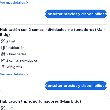
económica
Más
Ver más detalles
doble,
detalles
no
de
Consultar precios y disponibilidad
Habitación
fumadores
económica
(Main
doble,
Abrir
Habitación de hotel con dos camas, un es
Bldg)
7
no
Habitación con 2 camas individuales, no fumadores (Main
todas
fumadores
Bldg)
(Main
las
27 m²
Bldg)
fotos
1 habitación
de
2 huéspedes
Habitación
con
2 camas individuales
2
Wifi gratis
camas
Más
Ver más detalles
individuales,
detalles
no
de
Consultar precios y disponibilidad
Habitación
fumadores
con
(Main
2
Abrir
Habitación de hotel con dos camas, un e
Bldg)
6
camas
Habitación triple, no fumadores (Main Bldg)
todas
individuales,
31 m²
no
las