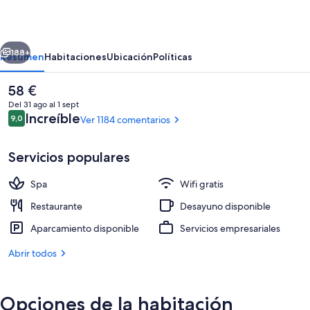
Hotel
erior
Siguiente
188+
Resumen
Habitaciones
Ubicación
Políticas
El
58 €
precio
Del 31 ago al 1 sept
actual
Comentarios
Increíble
9,0
Ver 1184 comentarios
9,0 de 10
es
de
58 €
Servicios populares
Spa
Wifi gratis
Exterior
Restaurante
Desayuno disponible
Aparcamiento disponible
Servicios empresariales
Abrir todos
Opciones de la habitación