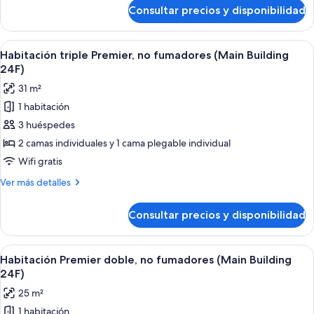
individuales,
de
Consultar precios y disponibilidad
Habitación
no
Premier
fumadores
con
Abrir
Habitación de hotel con dos camas, un e
(Main
6
2
Habitación triple Premier, no fumadores (Main Building
todas
camas
Building
24F)
individuales,
las
24F)
31 m²
no
fotos
fumadores
1 habitación
de
(Main
3 huéspedes
Habitación
Building
24F)
triple
2 camas individuales y 1 cama plegable individual
Premier,
Wifi gratis
no
Más
Ver más detalles
fumadores
detalles
(Main
de
Consultar precios y disponibilidad
Habitación
Building
triple
24F)
Premier,
Abrir
Habitación de hotel con una cama grand
6
no
Habitación Premier doble, no fumadores (Main Building
todas
fumadores
24F)
(Main
las
25 m²
Building
fotos
24F)
1 habitación