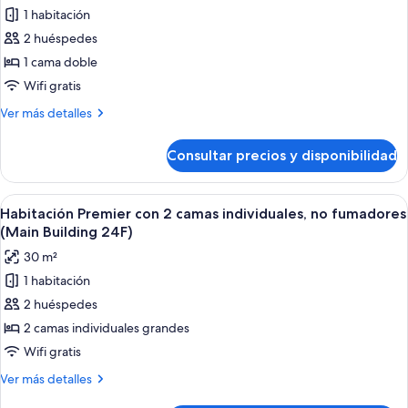
fotos
1 habitación
de
2 huéspedes
Habitación
Premier
1 cama doble
doble,
Wifi gratis
no
Más
Ver más detalles
fumadores
detalles
(Main
de
Consultar precios y disponibilidad
Habitación
Building
Premier
24F,
doble,
Abrir
Habitación de hotel con dos camas, un e
Semi-
7
no
Habitación Premier con 2 camas individuales, no fumadores
todas
fumadores
Double)
(Main Building 24F)
(Main
las
30 m²
Building
fotos
24F,
1 habitación
de
Semi-
2 huéspedes
Habitación
Double)
Premier
2 camas individuales grandes
con
Wifi gratis
2
Más
Ver más detalles
camas
detalles