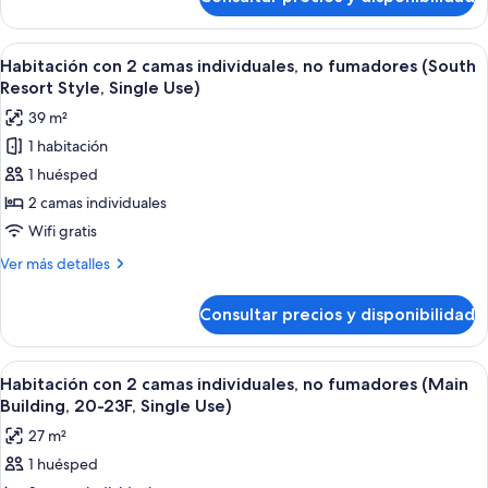
Habitación
Bldg)
doble,
no
Abrir
Habitación de hotel con dos camas, un e
4
fumadores
Habitación con 2 camas individuales, no fumadores (South
todas
(Main
Resort Style, Single Use)
Bldg)
las
39 m²
fotos
1 habitación
de
1 huésped
Habitación
con
2 camas individuales
2
Wifi gratis
camas
Más
Ver más detalles
individuales,
detalles
no
de
Consultar precios y disponibilidad
Habitación
fumadores
con
(South
2
Abrir
Una habitación de hotel con dos camas, 
Resort
8
camas
Habitación con 2 camas individuales, no fumadores (Main
todas
individuales,
Style,
Building, 20-23F, Single Use)
no
las
Single
27 m²
fumadores
fotos
Use)
(South
1 huésped
de
Resort