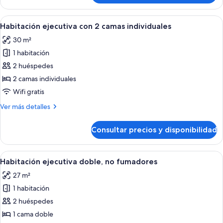
cuádruple
Abrir
Una habitación de hotel con dos camas,
10
Habitación ejecutiva con 2 camas individuales
todas
30 m²
las
1 habitación
fotos
de
2 huéspedes
Habitación
2 camas individuales
ejecutiva
Wifi gratis
con
Más
Ver más detalles
2
detalles
camas
de
Consultar precios y disponibilidad
Habitación
individuales
ejecutiva
con
Abrir
Habitación de hotel con cama, mesita 
7
2
Habitación ejecutiva doble, no fumadores
todas
camas
27 m²
individuales
las
1 habitación
fotos
de
2 huéspedes
Habitación
1 cama doble