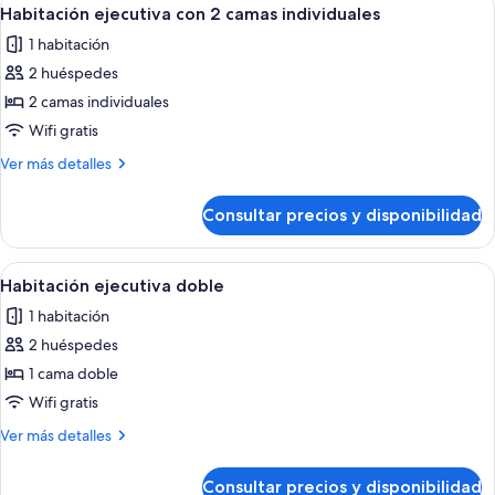
Abrir
5
2
Habitación ejecutiva con 2 camas individuales
todas
camas
1 habitación
individuales
las
2 huéspedes
fotos
de
2 camas individuales
Habitación
Wifi gratis
ejecutiva
Más
Ver más detalles
con
detalles
2
de
Consultar precios y disponibilidad
Habitación
camas
ejecutiva
individuales
con
Abrir
Un moderno vestíbulo de hotel con una
3
2
Habitación ejecutiva doble
todas
camas
1 habitación
individuales
las
2 huéspedes
fotos
de
1 cama doble
Habitación
Wifi gratis
ejecutiva
Más
Ver más detalles
doble
detalles
de
Consultar precios y disponibilidad
Habitación