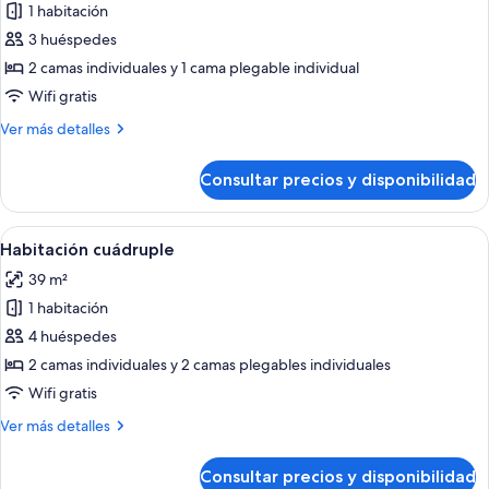
no
1 habitación
fotos
Building)
fumadores
de
3 huéspedes
(South
Habitación
Resort
2 camas individuales y 1 cama plegable individual
Style
triple
Wifi gratis
Building)
Deluxe
Más
Ver más detalles
detalles
de
Consultar precios y disponibilidad
Habitación
triple
Deluxe
Abrir
Una habitación de hotel con cuatro cama
4
Habitación cuádruple
todas
39 m²
las
1 habitación
fotos
de
4 huéspedes
Habitación
2 camas individuales y 2 camas plegables individuales
cuádruple
Wifi gratis
Más
Ver más detalles
detalles
de
Consultar precios y disponibilidad
Habitación