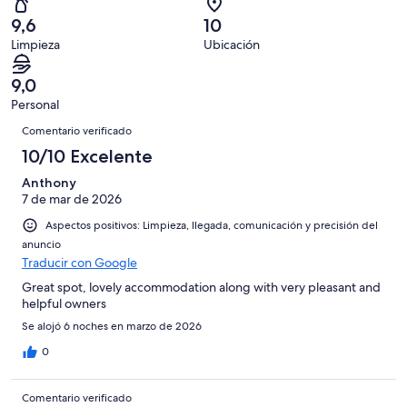
con
total
puntuación
9
un
una
de
9,6
10
de
con
total
puntuación
9
Limpieza
Ubicación
10
una
de
de
con
-
puntuación
9
8
una
9,0
Excelente
de
con
-
puntuación
Personal
6
una
Bueno
de
Comentarios
-
puntuación
Comentario verificado
4
Normal
de
10/10 Excelente
-
2
Mediocre
Anthony
-
7 de mar de 2026
Horrible
Aspectos positivos: Limpieza, llegada, comunicación y precisión del
anuncio
Traducir con Google
Great spot, lovely accommodation along with very pleasant and
helpful owners
Se alojó 6 noches en marzo de 2026
0
Comentario verificado