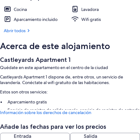
Cocina
Lavadora
Aparcamiento incluido
Wifi gratis
Abrir todos
Acerca de este alojamiento
Castleyards Apartment 1
Quédate en este apartamento en el centro de la ciudad
Castleyards Apartment 1 dispone de, entre otros, un servicio de
lavandería. Conéctate al wifi gratuito de las habitaciones.
Estos son otros servicios:
Aparcamiento gratis
Servicio de registro de salida exprés, servicio de registro de entrada
Información sobre los derechos de cancelación
exprés y espacios sin humos
Juegos
Añade las fechas para ver los precios
Características de la habitación
Entrada
Salida