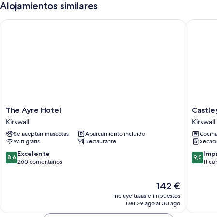
Alojamientos similares
The Ayre Hotel
Castleya
The
Castleya
The Ayre Hotel
Castle
Ayre
Apartme
Kirkwall
Kirkwall
Hotel
12
Se aceptan mascotas
Aparcamiento incluido
Cocin
Kirkwall
Kirkwall
Wifi gratis
Restaurante
Secad
8.6
9.0
Excelente
Imp
8,6
9,0
sobre
sobre
260 comentarios
11 co
10,
10,
Excelente,
Impresi
El
142 €
260 comentarios
11 comen
precio
incluye tasas e impuestos
actual
Del 29 ago al 30 ago
es