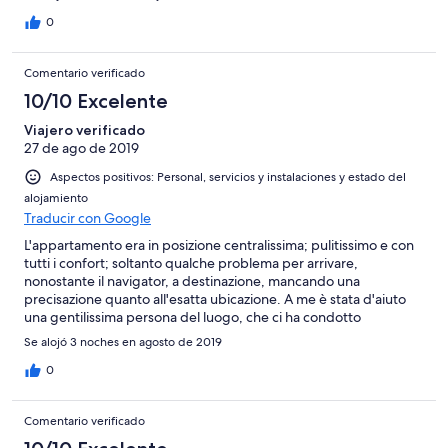
0
Comentario verificado
10/10 Excelente
Viajero verificado
27 de ago de 2019
Aspectos positivos: Personal, servicios y instalaciones y estado del
alojamiento
Traducir con Google
L'appartamento era in posizione centralissima; pulitissimo e con
tutti i confort; soltanto qualche problema per arrivare,
nonostante il navigator, a destinazione, mancando una
precisazione quanto all'esatta ubicazione. A me è stata d'aiuto
una gentilissima persona del luogo, che ci ha condotto
all'indirizzo e poi l'altrettanto vicino che iccupava l'appartamento
Se alojó 3 noches en agosto de 2019
sovrastante. Grazie e ciao
0
Comentario verificado