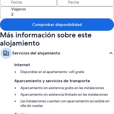
Todas las habitaciones en Castleyards Apartment 1 brindan
comodidades como comedores independientes, además de wifi gratis.
Viajeros
Además, otros servicios que encontrarás incluyen:
Baños con duchas y bañeras o duchas
Comprobar disponibilidad
Televisiones de pantalla plana de 42 pulgadas con Netflix y canales
Más información sobre este
digitales
alojamiento
Armarios o roperos, comedores independientes y cocinas
Servicios del alojamiento
Internet
Disponible en el apartamento: wifi gratis
Aparcamiento y servicios de transporte
Aparcamiento sin asistencia gratis en las instalaciones
Aparcamiento sin asistencia limitado en las instalaciones
Las instalaciones cuentan con aparcamiento accesible en
silla de ruedas