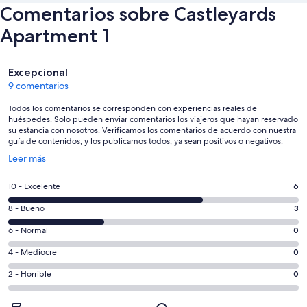
Comentarios sobre Castleyards
Apartment 1
Comentarios
Excepcional
9 comentarios
Todos los comentarios se corresponden con experiencias reales de
huéspedes. Solo pueden enviar comentarios los viajeros que hayan reservado
su estancia con nosotros. Verificamos los comentarios de acuerdo con nuestra
guía de contenidos, y los publicamos todos, ya sean positivos o negativos.
Se
Leer más
abre
en
6
10 - Excelente
6
una
comentarios
ventana
3
8 - Bueno
3
de
nueva
comentarios
un
0
6 - Normal
0
de
total
comentarios
un
0
4 - Mediocre
0
de
de
total
comentarios
9
un
0
2 - Horrible
0
de
de
con
total
comentarios
9
un
una
de
de