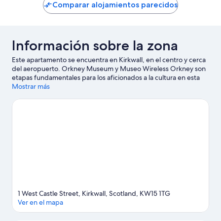
de
Comparar alojamientos parecidos
142 €
Información sobre la zona
Este apartamento se encuentra en Kirkwall, en el centro y cerca
del aeropuerto. Orkney Museum y Museo Wireless Orkney son
etapas fundamentales para los aficionados a la cultura en esta
región, donde también puedes acercarte a lugares
Mostrar más
emblemáticos como Bishop's Palace y Earl's Palace. The
Pickaquoy Centre y Museo de Stromness también merecen la
pena. Descubre todas las actividades acuáticas que podrás
hacer en la zona (por ejemplo, pesca); además tendrás ocasión
de disfrutar de la naturaleza al aire libre con opciones como la
equitación.
Ver guía de viaje de Kirkwall
Ver más apartamentos en Kirkwall
1 West Castle Street, Kirkwall, Scotland, KW15 1TG
Ver en el mapa