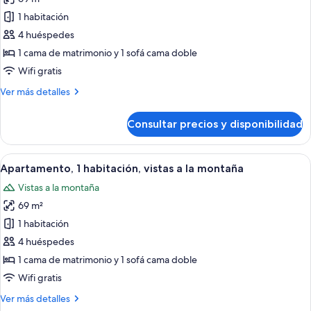
fotos
de
1 habitación
Apartamento,
4 huéspedes
1
1 cama de matrimonio y 1 sofá cama doble
habitación,
Wifi gratis
vistas
Más
Ver más detalles
al
detalles
jardín
de
Consultar precios y disponibilidad
Apartamento,
1
habitación,
Abrir
Habitación de hotel con cama, televisión
13
vistas
Apartamento, 1 habitación, vistas a la montaña
todas
al
Vistas a la montaña
jardín
las
69 m²
fotos
de
1 habitación
Apartamento,
4 huéspedes
1
1 cama de matrimonio y 1 sofá cama doble
habitación,
Wifi gratis
vistas
Más
Ver más detalles
a
detalles