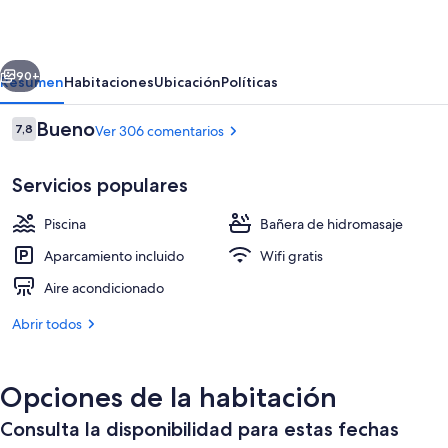
Maui
Banyan
erior
Siguiente
90+
Resumen
Habitaciones
Ubicación
Políticas
Comentarios
Bueno
7,8
Ver 306 comentarios
7,8 de 10
Servicios populares
Piscina
Bañera de hidromasaje
Aparcamiento incluido
Wifi gratis
Aire acondicionado
Bañera de hidromasaje al aire libre
Abrir todos
Opciones de la habitación
Consulta la disponibilidad para estas fechas