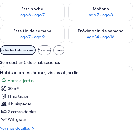
Consulta la disponibilidad para esta noche, ago 6 - ago 7
Consulta la disponibilidad pa
Esta noche
Mañana
ago 6 - ago 7
ago 7 - ago 8
Consulta la disponibilidad para este fin de semana, ago 7 - ag
Consulta la disponibilidad par
Este fin de semana
Próximo fin de semana
ago 7 - ago 9
ago 14 - ago 16
Filtros
Todas las habitaciones
2 camas
1 cama
disponibles
para
Se muestran 5 de 5 habitaciones
las
Abrir
Una habitación de hotel con dos camas
8
Habitación estándar, vistas al jardín
habitaciones
todas
Vistas al jardín
las
30 m²
fotos
de
1 habitación
Habitación
4 huéspedes
estándar,
2 camas dobles
vistas
Wifi gratis
al
Más
Ver más detalles
jardín