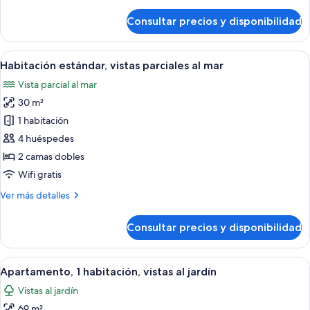
detalles
de
Consultar precios y disponibilidad
Habitación
estándar,
vistas
Abrir
Habitación estándar, vistas parciales a
7
al
Habitación estándar, vistas parciales al mar
todas
jardín
Vista parcial al mar
las
30 m²
fotos
de
1 habitación
Habitación
4 huéspedes
estándar,
2 camas dobles
vistas
Wifi gratis
parciales
Más
Ver más detalles
al
detalles
mar
de
Consultar precios y disponibilidad
Habitación
estándar,
vistas
Abrir
Habitación de hotel con una cama gran
26
parciales
Apartamento, 1 habitación, vistas al jardín
todas
al
Vistas al jardín
mar
las
69 m²