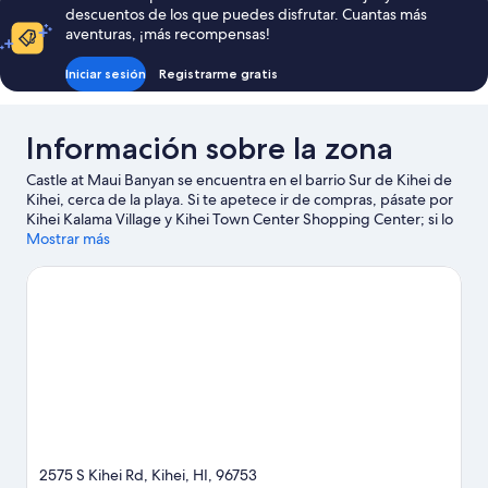
descuentos de los que puedes disfrutar. Cuantas más
446 €
aventuras, ¡más recompensas!
Iniciar sesión
Registrarme gratis
Información sobre la zona
Castle at Maui Banyan se encuentra en el barrio Sur de Kihei de
Kihei, cerca de la playa. Si te apetece ir de compras, pásate por
Kihei Kalama Village y Kihei Town Center Shopping Center; si lo
que quieres es apreciar la belleza natural de la región, visita
Mostrar más
Playa Wailea y Refugio de vida natural nacional Kealia Pond. Para
disfrutar de una noche diferente, apunta: Grand Wailea y da
Playground Maui.
Ver guía de viaje de Kihei
2575 S Kihei Rd, Kihei, HI, 96753