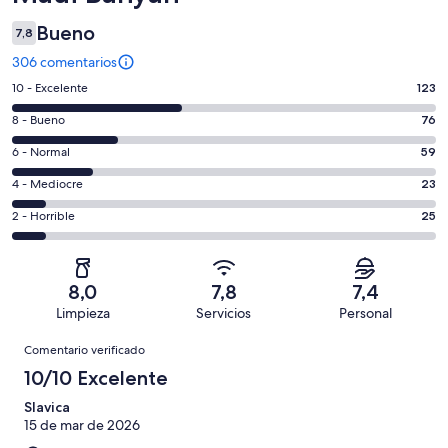
Bueno
7,8
306 comentarios
123
10 - Excelente
123
comentarios
76
8 - Bueno
76
de
comentarios
un
59
6 - Normal
59
de
total
comentarios
un
23
4 - Mediocre
23
de
de
total
comentarios
306
un
25
2 - Horrible
25
de
de
con
total
comentarios
306
un
una
de
de
con
total
puntuación
306
un
una
de
8,0
7,8
7,4
de
con
total
puntuación
306
Limpieza
Servicios
Personal
10
una
de
de
con
Comentarios
-
puntuación
306
8
Comentario verificado
una
Excelente
de
con
-
puntuación
10/10 Excelente
6
una
Bueno
de
-
puntuación
Slavica
4
Normal
15 de mar de 2026
de
-