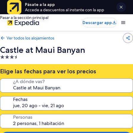
Pásate a la app
Accede a descuentos al instante con la app
Pasar a la sección principal
Descargar app
Ver todos los alojamientos
Castle at Maui Banyan
Alojamiento
de
3.5 estrellas
Elige las fechas para ver los precios
¿A dónde vas?
Fechas
Personas