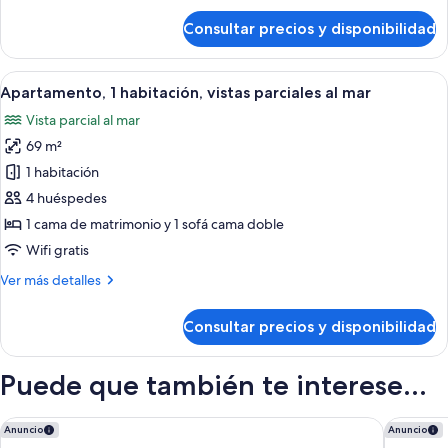
la
de
Consultar precios y disponibilidad
montaña
Apartamento,
1
habitación,
Abrir
Una habitación de hotel con cama, ven
22
vistas
Apartamento, 1 habitación, vistas parciales al mar
todas
a
Vista parcial al mar
la
las
montaña
69 m²
fotos
de
1 habitación
Apartamento,
4 huéspedes
1
1 cama de matrimonio y 1 sofá cama doble
habitación,
Wifi gratis
vistas
Más
Ver más detalles
parciales
detalles
al
de
Consultar precios y disponibilidad
mar
Apartamento,
1
habitación,
Puede que también te interese...
vistas
parciales
al
AC Hotel by Marriott Maui Wailea
Courtyar
Anuncio
Anuncio
mar