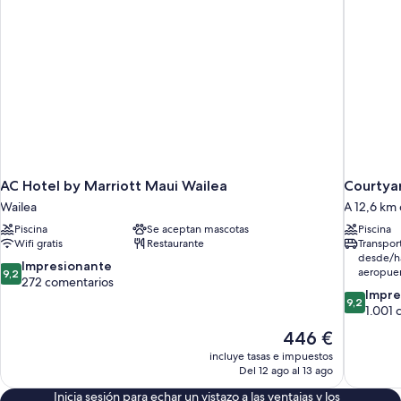
AC Hotel by Marriott Maui Wailea
Courtyar
Wailea
A 12,6 km 
Piscina
Se aceptan mascotas
Piscina
Wifi gratis
Restaurante
Transpor
desde/ha
9.2
Impresionante
aeropue
9,2
sobre
272 comentarios
9.2
Impre
10,
9,2
sobre
1.001 
Impresionante,
10,
272 comentarios
El
446 €
Impresion
precio
incluye tasas e impuestos
1.001 com
actual
Del 12 ago al 13 ago
es
Inicia sesión para echar un vistazo a las ventajas y los
de