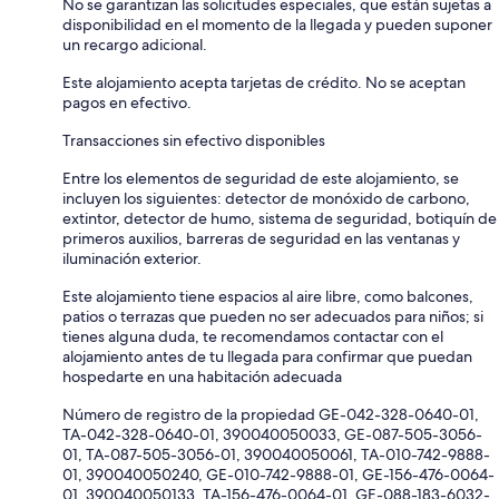
No se garantizan las solicitudes especiales, que están sujetas a
disponibilidad en el momento de la llegada y pueden suponer
un recargo adicional.
Este alojamiento acepta tarjetas de crédito. No se aceptan
pagos en efectivo.
Transacciones sin efectivo disponibles
Entre los elementos de seguridad de este alojamiento, se
incluyen los siguientes: detector de monóxido de carbono,
extintor, detector de humo, sistema de seguridad, botiquín de
primeros auxilios, barreras de seguridad en las ventanas y
iluminación exterior.
Este alojamiento tiene espacios al aire libre, como balcones,
patios o terrazas que pueden no ser adecuados para niños; si
tienes alguna duda, te recomendamos contactar con el
alojamiento antes de tu llegada para confirmar que puedan
hospedarte en una habitación adecuada
Número de registro de la propiedad GE-042-328-0640-01,
TA-042-328-0640-01, 390040050033, GE-087-505-3056-
01, TA-087-505-3056-01, 390040050061, TA-010-742-9888-
01, 390040050240, GE-010-742-9888-01, GE-156-476-0064-
01, 390040050133, TA-156-476-0064-01, GE-088-183-6032-