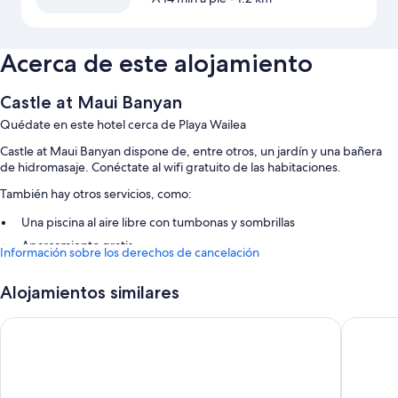
Acerca de este alojamiento
Castle at Maui Banyan
Quédate en este hotel cerca de Playa Wailea
Castle at Maui Banyan dispone de, entre otros, un jardín y una bañera
de hidromasaje. Conéctate al wifi gratuito de las habitaciones.
También hay otros servicios, como:
Una piscina al aire libre con tumbonas y sombrillas
Aparcamiento gratis
Información sobre los derechos de cancelación
Toallas de playa, área para parrillas y una máquina expendedora
Alojamientos similares
Un ascensor
Los huéspedes suelen destacar la posibilidad de desplazarse a pie
Maui Beach Hotel
Kohea Ka
por la zona
Características de la habitación
Todas las habitaciones cuentan con muebles diferentes y disponen de