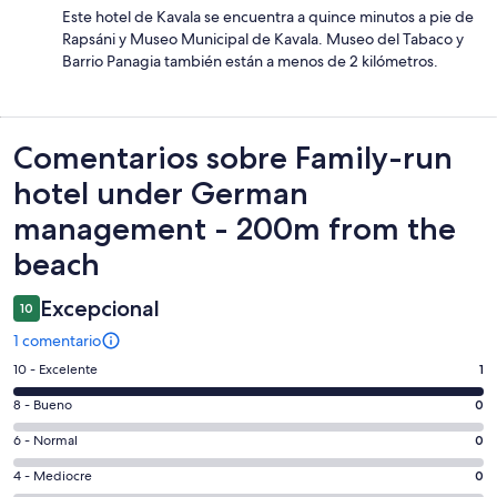
Este hotel de Kavala se encuentra a quince minutos a pie de
Rapsáni y Museo Municipal de Kavala. Museo del Tabaco y
Barrio Panagia también están a menos de 2 kilómetros.
Comentarios
Comentarios sobre Family-run
hotel under German
management - 200m from the
beach
Excepcional
10
1 comentario
1
10 - Excelente
1
comentarios
0
8 - Bueno
0
de
comentarios
un
0
6 - Normal
0
de
total
comentarios
un
0
4 - Mediocre
0
de
de