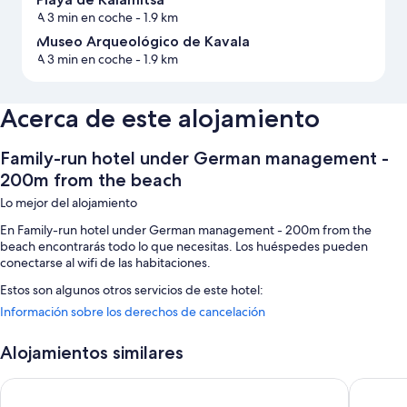
A 3 min en coche
- 1.9 km
Museo Arqueológico de Kavala
A 3 min en coche
- 1.9 km
Acerca de este alojamiento
Family-run hotel under German management -
200m from the beach
Lo mejor del alojamiento
En Family-run hotel under German management - 200m from the
beach encontrarás todo lo que necesitas. Los huéspedes pueden
conectarse al wifi de las habitaciones.
Estos son algunos otros servicios de este hotel:
Información sobre los derechos de cancelación
Espacios sin humos
Características de la habitación
Alojamientos similares
Todas las habitaciones en Family-run hotel under German management
Blue Bay Hotel
Agriani 
- 200m from the beach brindan comodidades tales como aire
acondicionado o conexión a Internet.