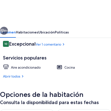
Family-
run
hotel
under
erior
Siguiente
German
8+
Resumen
Habitaciones
Ubicación
Políticas
management
Comentarios
Excepcional
10
Ver 1 comentario
-
10 de 10
200m
Servicios populares
from
the
Aire acondicionado
Cocina
beach
Abrir todos
Restaurante al aire libre
Opciones de la habitación
Consulta la disponibilidad para estas fechas