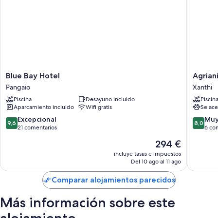
Además, otros servicios de los que disfrutarás incluyen los siguientes:
Baños con duchas y secadores de pelo
Cocinas básicas, frigoríficos y ollas para cocinar langostas
Blue
Agriani
Blue Bay Hotel
Agrian
Bay
Hotel
Pangaio
Xanthi
Hotel
Xanthi
Piscina
Desayuno incluido
Piscin
Pangaio
Aparcamiento incluido
Wifi gratis
Se ace
9.6
8.0
Excepcional
Muy
9,6
8,0
sobre
sobre
21 comentarios
6 co
10,
10,
El
294 €
Excepcional,
Muy
precio
21 comentarios
bueno,
incluye tasas e impuestos
actual
Del 10 ago al 11 ago
6 comen
es
de
Comparar alojamientos parecidos
294 €
Más información sobre este
alojamiento