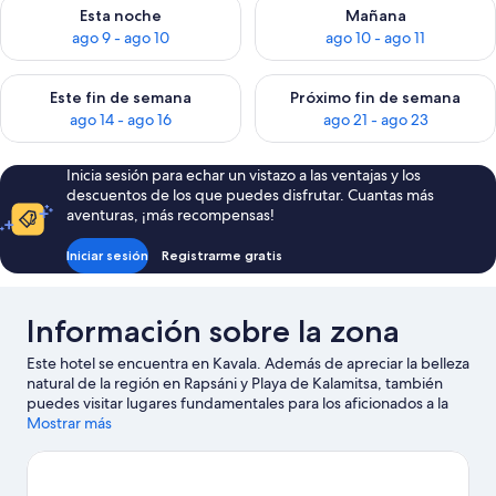
Consulta la disponibilidad para esta noche, ago 9 - ago 10
Consulta la disponibilidad par
Esta noche
Mañana
ago 9 - ago 10
ago 10 - ago 11
Consulta la disponibilidad para este fin de semana, ago 14 - a
Consulta la disponibilidad par
Este fin de semana
Próximo fin de semana
ago 14 - ago 16
ago 21 - ago 23
Inicia sesión para echar un vistazo a las ventajas y los
descuentos de los que puedes disfrutar. Cuantas más
aventuras, ¡más recompensas!
Iniciar sesión
Registrarme gratis
Información sobre la zona
Este hotel se encuentra en Kavala. Además de apreciar la belleza
natural de la región en Rapsáni y Playa de Kalamitsa, también
puedes visitar lugares fundamentales para los aficionados a la
cultura, como Museo del Tabaco y Museo Histórico y Etnológico
Mostrar más
de Kavala.
Ver guía de viaje de Kavala