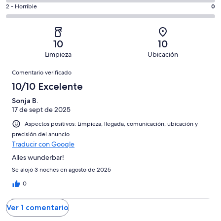
total
comentarios
1
un
0
2 - Horrible
0
de
de
con
total
comentarios
1
un
una
de
de
con
total
puntuación
1
un
una
de
10
10
de
con
total
puntuación
1
Limpieza
Ubicación
10
una
de
de
con
Comentarios
-
puntuación
1
8
Comentario verificado
una
Excelente
de
con
-
puntuación
10/10 Excelente
6
una
Bueno
de
-
puntuación
Sonja B.
4
Normal
17 de sept de 2025
de
-
2
Aspectos positivos: Limpieza, llegada, comunicación, ubicación y
Mediocre
-
precisión del anuncio
Horrible
Traducir con Google
Alles wunderbar!
Se alojó 3 noches en agosto de 2025
0
Ver 1 comentario