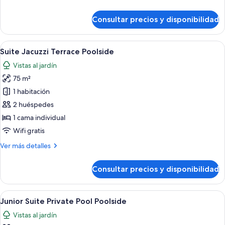
detalles
de
Consultar precios y disponibilidad
Suite
Poolside
Abrir
Habitación de hotel moderna con una c
5
Suite Jacuzzi Terrace Poolside
todas
Vistas al jardín
las
75 m²
fotos
de
1 habitación
Suite
2 huéspedes
Jacuzzi
1 cama individual
Terrace
Wifi gratis
Poolside
Más
Ver más detalles
detalles
de
Consultar precios y disponibilidad
Suite
Jacuzzi
Terrace
Abrir
Zona de piscina con agua cristalina, p
5
Poolside
Junior Suite Private Pool Poolside
todas
Vistas al jardín
las