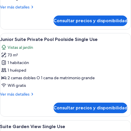
Pool
Más
Ver más detalles
Garden
detalles
View
de
Consultar precios y disponibilidad
Single
Junior
Suite
Use
Private
Abrir
Un área junto a la piscina con un so
5
Pool
Junior Suite Private Pool Poolside Single Use
todas
Garden
Vistas al jardín
View
las
Single
73 m²
fotos
Use
de
1 habitación
Junior
1 huésped
Suite
2 camas dobles O 1 cama de matrimonio grande
Private
Wifi gratis
Pool
Más
Ver más detalles
Poolside
detalles
Single
de
Consultar precios y disponibilidad
Use
Junior
Suite
Private
Abrir
Una habitación de hotel moderna con 
5
Pool
Suite Garden View Single Use
todas
Poolside