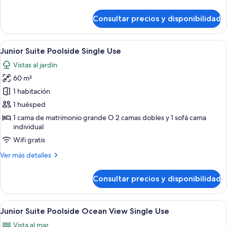
detalles
Single
de
Consultar precios y disponibilidad
Use
Junior
Suite
Jacuzzi
Abrir
Una habitación de hotel moderna con u
5
Terrace
Junior Suite Poolside Single Use
todas
Poolside
Vistas al jardín
Single
las
Use
60 m²
fotos
de
1 habitación
Junior
1 huésped
Suite
1 cama de matrimonio grande O 2 camas dobles y 1 sofá cama
Poolside
individual
Single
Wifi gratis
Use
Más
Ver más detalles
detalles
de
Consultar precios y disponibilidad
Junior
Suite
Poolside
Abrir
Una habitación de hotel moderna con u
5
Single
Junior Suite Poolside Ocean View Single Use
todas
Use
Vista al mar