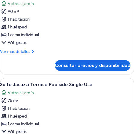
Vistas al jardín
Single
las
Use
90 m²
fotos
de
1 habitación
Suite
1 huésped
Garden
1 cama individual
View
Wifi gratis
Single
Más
Ver más detalles
Use
detalles
de
Consultar precios y disponibilidad
Suite
Garden
View
Abrir
Habitación de hotel moderna con sofá,
6
Single
Suite Jacuzzi Terrace Poolside Single Use
todas
Use
Vistas al jardín
las
75 m²
fotos
de
1 habitación
Suite
1 huésped
Jacuzzi
1 cama individual
Terrace
Wifi gratis