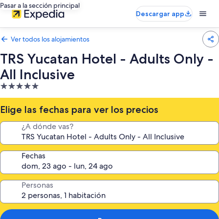
Pasar a la sección principal
Descargar app
Ver todos los alojamientos
TRS Yucatan Hotel - Adults Only -
All Inclusive
Alojamiento
de
5.0 estrellas
Elige las fechas para ver los precios
¿A dónde vas?
Fechas
Personas