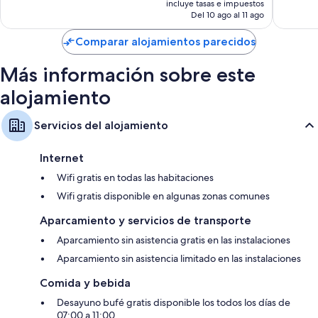
Kantenah
Akumal
1.007 comentarios
1.008 c
incluye tasas e impuestos
actual
Del 10 ago al 11 ago
es
de
Comparar alojamientos parecidos
419 €
Más información sobre este
alojamiento
Servicios del alojamiento
Internet
Wifi gratis en todas las habitaciones
Wifi gratis disponible en algunas zonas comunes
Aparcamiento y servicios de transporte
Aparcamiento sin asistencia gratis en las instalaciones
Aparcamiento sin asistencia limitado en las instalaciones
Comida y bebida
Desayuno bufé gratis disponible los todos los días de
07:00 a 11:00