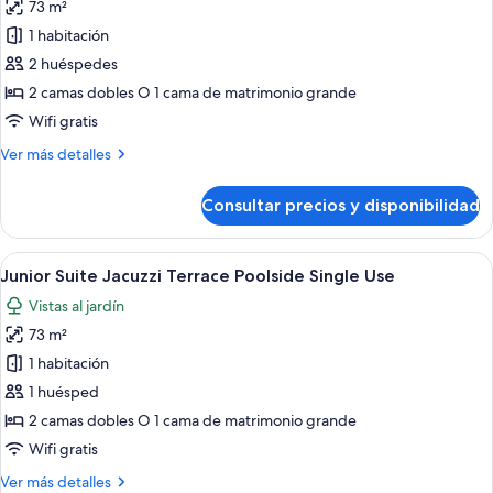
73 m²
fotos
de
1 habitación
Junior
2 huéspedes
Suite
2 camas dobles O 1 cama de matrimonio grande
Private
Wifi gratis
Pool
Más
Ver más detalles
Poolside
detalles
de
Consultar precios y disponibilidad
Junior
Suite
Private
Abrir
Una habitación de hotel moderna con 
5
Pool
Junior Suite Jacuzzi Terrace Poolside Single Use
todas
Poolside
Vistas al jardín
las
73 m²
fotos
de
1 habitación
Junior
1 huésped
Suite
2 camas dobles O 1 cama de matrimonio grande
Jacuzzi
Wifi gratis
Terrace
Más
Ver más detalles
Poolside