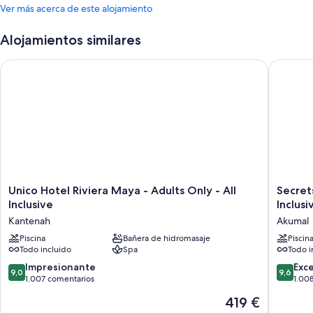
Ver más acerca de este alojamiento
Alojamientos similares
Unico Hotel Riviera Maya - Adults Only - All Inclusive
Secrets A
Unico
Secrets
Unico Hotel Riviera Maya - Adults Only - All
Secret
Hotel
Akumal
Inclusive
Inclusi
Riviera
Riviera
Kantenah
Akumal
Maya
Maya
-
Piscina
Bañera de hidromasaje
-
Piscin
Todo incluido
Spa
Todo i
Adults
Adults
Only
Only
9.0
9.6
Impresionante
Exc
9,0
9,6
-
-
sobre
sobre
1.007 comentarios
1.00
All
All
10,
10,
El
419 €
Inclusive
Inclusiv
Impresionante,
Excepcio
precio