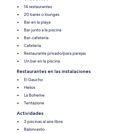
14 restaurantes
20 bares o lounges
Bar en la playa
Bar junto a la piscina
Bar-cafetería
Cafetería
Restaurante privado/para parejas
Un bar en la piscina
Restaurantes en las instalaciones
El Gaucho
Helios
La Boheme
Tentazione
Actividades
3 piscinas al aire libre
Baloncesto