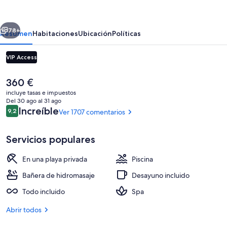
Hotel
-
erior
Siguiente
Adults
78+
Resumen
Habitaciones
Ubicación
Políticas
Only
VIP Access
-
All
El
360 €
Inclusive
precio
incluye tasas e impuestos
actual
Del 30 ago al 31 ago
es
Comentarios
Increíble
9,2
Ver 1707 comentarios
9,2 de 10
de
360 €
Servicios populares
Playa privada, arena blanca, tumbonas
En una playa privada
Piscina
Bañera de hidromasaje
Desayuno incluido
Todo incluido
Spa
Abrir todos