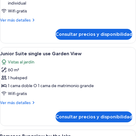
individual
Suite
Garden
Wifi gratis
View
Más
Ver más detalles
detalles
de
Consultar precios y disponibilidad
Junior
Suite
Garden
Abrir
Una habitación de hotel moderna con un
5
View
Junior Suite single use Garden View
todas
Vistas al jardín
las
60 m²
fotos
de
1 huésped
Junior
1 cama doble O 1 cama de matrimonio grande
Suite
Wifi gratis
single
Más
Ver más detalles
use
detalles
Garden
de
Consultar precios y disponibilidad
Junior
View
Suite
single
Abrir
Un dormitorio con una cama grande, una
5
use