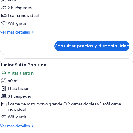
90 m²
fotos
de
2 huéspedes
Suite
1 cama individual
Garden
Wifi gratis
View
Más
Ver más detalles
detalles
de
Consultar precios y disponibilidad
Suite
Garden
View
Abrir
Habitación de hotel con una cama grand
5
Junior Suite Poolside
todas
Vistas al jardín
las
60 m²
fotos
de
1 habitación
Junior
3 huéspedes
Suite
1 cama de matrimonio grande O 2 camas dobles y 1 sofá cama
Poolside
individual
Wifi gratis
Más
Ver más detalles
detalles