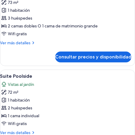
73 m²
fotos
de
1 habitación
Junior
3 huéspedes
Suite
2 camas dobles O 1 cama de matrimonio grande
Jacuzzi
Wifi gratis
Terrace
Más
Ver más detalles
Poolside
detalles
de
Consultar precios y disponibilidad
Junior
Suite
Jacuzzi
Abrir
Un baño moderno con tocador de már
5
Terrace
Suite Poolside
todas
Poolside
Vistas al jardín
las
72 m²
fotos
de
1 habitación
Suite
2 huéspedes
Poolside
1 cama individual
Wifi gratis
Más
Ver más detalles