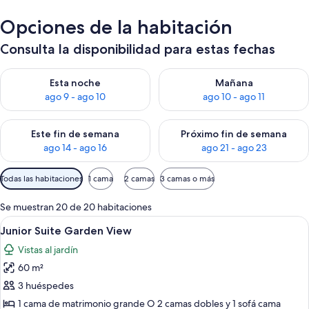
Opciones de la habitación
Consulta la disponibilidad para estas fechas
Consulta la disponibilidad para esta noche, ago 9 - ago 10
Consulta la disponibilidad par
Esta noche
Mañana
ago 9 - ago 10
ago 10 - ago 11
Consulta la disponibilidad para este fin de semana, ago 14 - a
Consulta la disponibilidad par
Este fin de semana
Próximo fin de semana
ago 14 - ago 16
ago 21 - ago 23
Filtros
Todas las habitaciones
1 cama
2 camas
3 camas o más
disponibles
para
Se muestran 20 de 20 habitaciones
las
Abrir
Una habitación de hotel moderna con un
5
Junior Suite Garden View
habitaciones
todas
Vistas al jardín
las
60 m²
fotos
de
3 huéspedes
Junior
1 cama de matrimonio grande O 2 camas dobles y 1 sofá cama