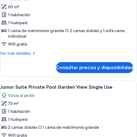
las
60 m²
fotos
de
1 habitación
Junior
1 huésped
Suite
1 cama de matrimonio grande O 2 camas dobles y 1 sofá cama
Poolside
individual
Ocean
Wifi gratis
View
Más
Ver más detalles
Single
detalles
Use
de
Consultar precios y disponibilidad
Junior
Suite
Poolside
Abrir
Un área junto a la piscina con un so
5
Ocean
Junior Suite Private Pool Garden View Single Use
todas
View
Vistas al jardín
Single
las
Use
73 m²
fotos
de
1 habitación
Junior
1 huésped
Suite
2 camas dobles O 1 cama de matrimonio grande
Private
Wifi gratis