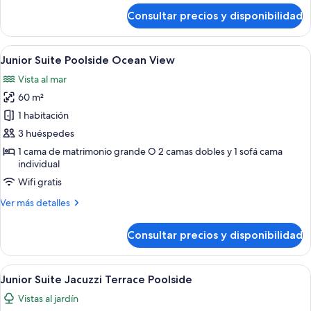
de
Consultar precios y disponibilidad
Junior
Suite
Poolside
Abrir
Edredones de plumas, minibar, caja fue
5
Junior Suite Poolside Ocean View
todas
Vista al mar
las
60 m²
fotos
de
1 habitación
Junior
3 huéspedes
Suite
1 cama de matrimonio grande O 2 camas dobles y 1 sofá cama
Poolside
individual
Ocean
Wifi gratis
View
Más
Ver más detalles
detalles
de
Consultar precios y disponibilidad
Junior
Suite
Poolside
Abrir
Una habitación de hotel moderna con 
5
Ocean
Junior Suite Jacuzzi Terrace Poolside
todas
View
Vistas al jardín
las