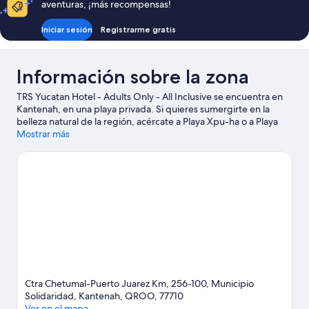
aventuras, ¡más recompensas!
Iniciar sesión
Registrarme gratis
Información sobre la zona
TRS Yucatan Hotel - Adults Only - All Inclusive se encuentra en
Kantenah, en una playa privada. Si quieres sumergirte en la
belleza natural de la región, acércate a Playa Xpu-ha o a Playa
Akumal. No olvides visitar Parque Xel-Há: ¡te encantará!
Mostrar más
Descubre todas las actividades acuáticas que podrás hacer en la
zona, como submarinismo, esnórquel o excursiones en barco;
además, tendrás ocasión de disfrutar de la naturaleza al aire libre
con opciones como las rutas a pie o en bicicleta.
Ver guía de
viaje de Kantenah
Ver más complejos turísticos en Kantenah
Ctra Chetumal-Puerto Juarez Km, 256-100, Municipio
Solidaridad, Kantenah, QROO, 77710
Ver en el mapa