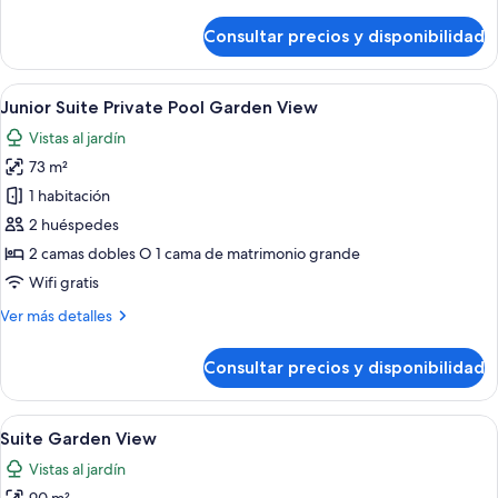
detalles
by
de
Consultar precios y disponibilidad
Romance
the
Bungalow
lake
Single
Abrir
Zona de piscina con agua cristalina, p
5
use
Junior Suite Private Pool Garden View
todas
by
Vistas al jardín
the
las
lake
73 m²
fotos
de
1 habitación
Junior
2 huéspedes
Suite
2 camas dobles O 1 cama de matrimonio grande
Private
Wifi gratis
Pool
Más
Ver más detalles
Garden
detalles
View
de
Consultar precios y disponibilidad
Junior
Suite
Private
Abrir
Una habitación de hotel moderna con 
5
Pool
Suite Garden View
todas
Garden
Vistas al jardín
View
las