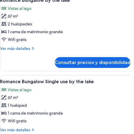
Romance Bungalow by the lake
todas
Garden
Vistas al lago
View
las
67 m²
fotos
de
2 huéspedes
Romance
1 cama de matrimonio grande
Bungalow
Wifi gratis
by
Más
Ver más detalles
the
detalles
lake
de
Consultar precios y disponibilidad
Romance
Bungalow
by
Abrir
Un dormitorio con una cama grande, una
5
the
Romance Bungalow Single use by the lake
todas
lake
Vistas al lago
las
67 m²
fotos
de
1 huésped
Romance
1 cama de matrimonio grande
Bungalow
Wifi gratis
Single
Más
Ver más detalles
use