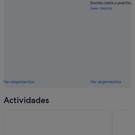
bonita costa o practicar
Leer menos
Ver alojamientos
Ver alojamientos
Actividades
El reloj de snorkel y delfín de 4.5 h incluye desayuno y alm
Crucero co