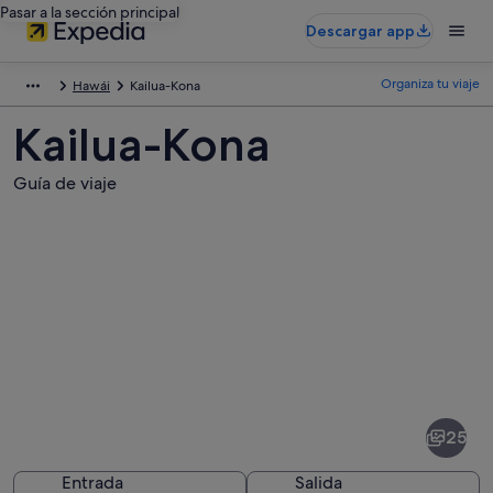
Pasar a la sección principal
Descargar app
Organiza tu viaje
Hawái
Kailua-Kona
Kailua-Kona
Guía de viaje
Fotos
de
Kailua-
25
Kona
Entrada
Salida