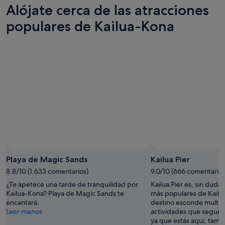
Kailua-
precios
Alójate cerca de las atracciones
esta
Kona
en
noche,
para
Kailua-
populares de Kailua-Kona
8
mañana
Kona
ago
por
para
-
la
el
9
noche,
próximo
ago
9
fin
ago
de
-
semana,
10
14
ago
ago
-
16
ago
Playa de Magic Sands
Kailua Pier
8.8/10 (1.633 comentarios)
9.0/10 (666 comentarios
¿Te apetece una tarde de tranquilidad por
Kailua Pier es, sin duda
Kailua-Kona? Playa de Magic Sands te
más populares de Kailu
encantará.
destino esconde multit
Leer menos
actividades que seguro
ya que estás aquí, tamb