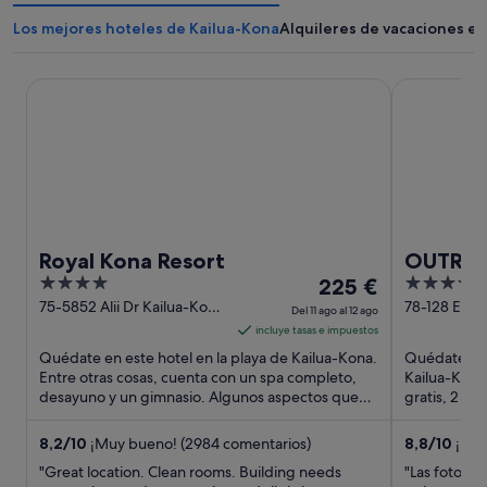
Los mejores hoteles de Kailua-Kona
Alquileres de vacaciones e
Royal Kona Resort
OUTRIGGER 
Royal Kona Resort
OUTRIG
4
El
4
225 €
out
precio
out
75-5852 Alii Dr Kailua-Kona
78-128 Ehuk
Del 11 ago al 12 ago
HI
Kailua-Kona
of
es
of
incluye tasas e impuestos
5
de
5
Quédate en este hotel en la playa de Kailua-Kona.
Quédate en 
225 €
Entre otras cosas, cuenta con un spa completo,
Kailua-Kona.
desayuno y un gimnasio. Algunos aspectos que
por
gratis, 2 pis
los huéspedes destacan ...
Algunos aspe
noche
del
8,2
/
10
¡Muy bueno! (2984 comentarios)
8,8
/
10
¡Exce
11
"Great location. Clean rooms. Building needs
"Las fotos n