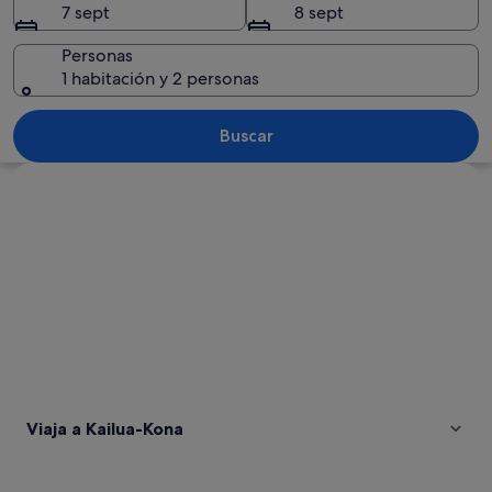
7 sept
8 sept
Personas
1 habitación y 2 personas
Una puesta de sol sobre el océano con p
Buscar
Ver mapa
Viaja a Kailua-Kona