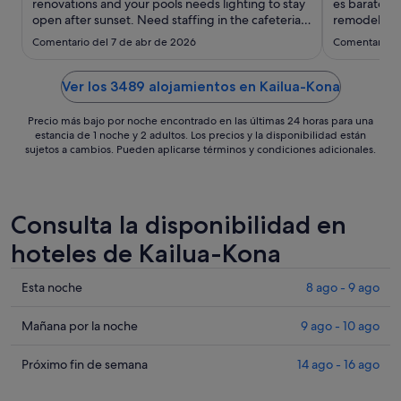
ago
renovations and your pools needs lighting to stay
es barato y 
open after sunset. Need staffing in the cafeteria
al
remodelación
and bar."
sino interca
12
Comentario del 7 de abr de 2026
Comentario d
ago
Ver los 3489 alojamientos en Kailua-Kona
Precio más bajo por noche encontrado en las últimas 24 horas para una
estancia de 1 noche y 2 adultos. Los precios y la disponibilidad están
sujetos a cambios. Pueden aplicarse términos y condiciones adicionales.
Consulta la disponibilidad en
hoteles de Kailua-Kona
Comprueba
Esta noche
8 ago - 9 ago
los
precios
Comprueba
Mañana por la noche
9 ago - 10 ago
en
los
Kailua-
precios
Comprueba
Próximo fin de semana
14 ago - 16 ago
Kona
en
los
para