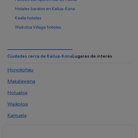
Hoteles baratos en Kailua-Kona
Kealia hoteles
Waikoloa Village hoteles
Hoteles de 5 estrellas en Isla de Hawái
Casas de huéspedes en Isla de Hawái
Campings de caravanas en Isla de Hawái
Ciudades cerca de Kailua-Kona
Lugares de interés
Hoteles de lujo en Isla de Hawái
Honokohau
Waikoloa hoteles
Makalawena
Puako hoteles
Casas privadas de vacaciones en Isla de Hawái
Holualoa
Alojamientos agroturísticos en Isla de Hawái
Waikoloa
B&B en Isla de Hawái
Kamuela
Hoteles LGTBQIA en Isla de Hawái
Hoteles con bodega en Isla de Hawái
Kailua-Kona hoteles