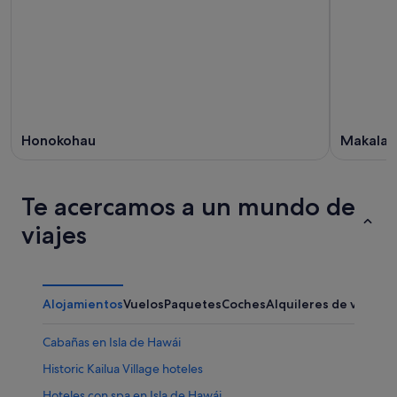
Honokohau
Makala
Te acercamos a un mundo de
viajes
Alojamientos
Vuelos
Paquetes
Coches
Alquileres de vacaci
Cabañas en Isla de Hawái
Historic Kailua Village hoteles
Hoteles con spa en Isla de Hawái