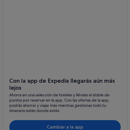
Tiendas de safari en Isla de Hawái
Apartamentos en Kailua-Kona
Hoteles cerca de Finca de café UCC Hawaii Kona
Hoteles con bar en Isla de Hawái
Hoteles cerca de Keiki Beach
Kona Palisades hoteles
Hoteles con todo incluido en Isla de Hawái
Campings de caravanas en Kailua-Kona
Casas de huéspedes en Kailua-Kona
Con la app de Expedia llegarás aún más
lejos
Casas de campo en Isla de Hawái
Ahorra en una selección de hoteles y llévate el doble de
Condominios en Isla de Hawái
puntos por reservar en la app. Con las ofertas de la app,
Apartamentos en Isla de Hawái
podrás ahorrar y viajar más mientras gestionas todo tu
itinerario estés donde estés.
Cambiar a la app