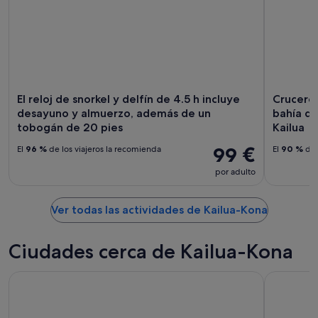
El reloj de snorkel y delfín de 4.5 h incluye
Crucero 
desayuno y almuerzo, además de un
bahía d
tobogán de 20 pies
Kailua
99 €
El
96 %
de los viajeros la recomienda
El
90 %
de 
por adulto
Ver todas las actividades de Kailua-Kona
Ciudades cerca de Kailua-Kona