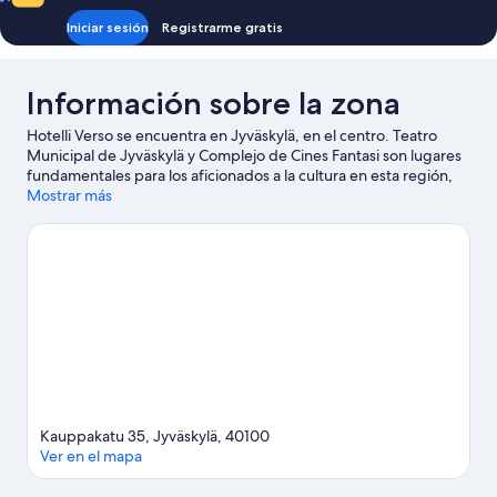
Iniciar sesión
Registrarme gratis
Información sobre la zona
Hotelli Verso se encuentra en Jyväskylä, en el centro. Teatro
Municipal de Jyväskylä y Complejo de Cines Fantasi son lugares
fundamentales para los aficionados a la cultura en esta región,
donde también puedes ir de compras por Kauppakatu y Museo
Mostrar más
de artesanía Toivolan Vanha Piha. ¿Te apetece disfrutar de un
evento especial? Puedes consultar el calendario de Harjun
Stadion o Synergia-Arena. Reserva algo de tiempo para explorar
la naturaleza realizando actividades como las rutas a pie o en
bicicleta.
Ver guía de viaje de Jyväskylä
Kauppakatu 35, Jyväskylä, 40100
Ver en el mapa