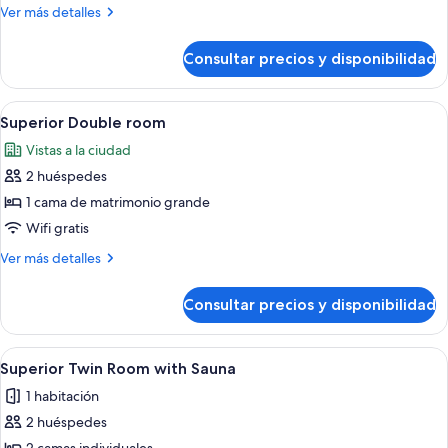
Room
Más
Ver más detalles
detalles
de
Consultar precios y disponibilidad
Standard
Double
Room
Abrir
Una cama bien hecha con ropa blanca 
6
Superior Double room
todas
Vistas a la ciudad
las
2 huéspedes
fotos
de
1 cama de matrimonio grande
Superior
Wifi gratis
Double
Más
Ver más detalles
room
detalles
de
Consultar precios y disponibilidad
Superior
Double
room
Abrir
Habitación de hotel con dos camas, un 
5
Superior Twin Room with Sauna
todas
1 habitación
las
2 huéspedes
fotos