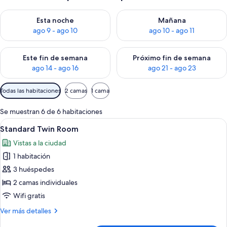
Consulta la disponibilidad para esta noche, ago 9 - ago 10
Consulta la disponibilidad par
Esta noche
Mañana
ago 9 - ago 10
ago 10 - ago 11
Consulta la disponibilidad para este fin de semana, ago 14 - a
Consulta la disponibilidad par
Este fin de semana
Próximo fin de semana
ago 14 - ago 16
ago 21 - ago 23
Filtros
Todas las habitaciones
2 camas
1 cama
disponibles
para
Se muestran 6 de 6 habitaciones
las
Abrir
Habitación de hotel con dos camas, un
3
Standard Twin Room
habitaciones
todas
Vistas a la ciudad
las
1 habitación
fotos
de
3 huéspedes
Standard
2 camas individuales
Twin
Wifi gratis
Room
Más
Ver más detalles
detalles