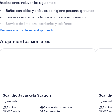
habitaciones incluyen los siguientes:
Baños con bidés y artículos de higiene personal gratuitos
Televisiones de pantalla plana con canales premium
Servicio de limpieza, escritorios y teléfonos
Ver más acerca de este alojamiento
Alojamientos similares
Scandic Jyväskylä Station
Scandic 
Scandic
Scandic
Scandic Jyväskylä Station
Scandi
Jyväskylä
Jyväskyl
Jyväskylä
Jyväskyl
Station
City
Piscina
Se aceptan mascotas
Piscin
Jyväskylä
Jyväskyl
Wifi gratis
Restaurante
Wifi gr