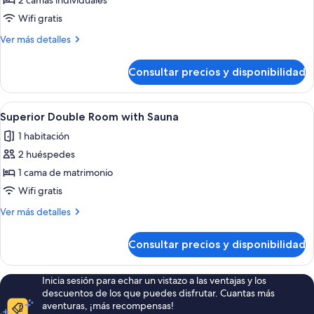
de
2 camas individuales
Superior
Wifi gratis
Twin
Más
Ver más detalles
Room
detalles
with
de
Consultar precios y disponibilidad
Superior
Sauna
Twin
Room
Abrir
Una habitación de hotel moderna con 
6
with
Superior Double Room with Sauna
todas
Sauna
1 habitación
las
2 huéspedes
fotos
de
1 cama de matrimonio
Superior
Wifi gratis
Double
Más
Ver más detalles
Room
detalles
with
de
Consultar precios y disponibilidad
Superior
Sauna
Double
Room
Inicia sesión para echar un vistazo a las ventajas y los
with
descuentos de los que puedes disfrutar. Cuantas más
Sauna
aventuras, ¡más recompensas!