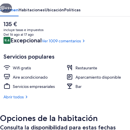
erior
Siguiente
49+
Resumen
Habitaciones
Ubicación
Políticas
El
135 €
precio
incluye tasas e impuestos
actual
Del 16 ago al 17 ago
es
Comentarios
Excepcional
9,4
Ver 1009 comentarios
9,4 de 10
de
135 €
Servicios populares
Wifi gratis
Restaurante
Restaurante
Aire acondicionado
Aparcamiento disponible
Servicios empresariales
Bar
Abrir todos
Opciones de la habitación
Consulta la disponibilidad para estas fechas