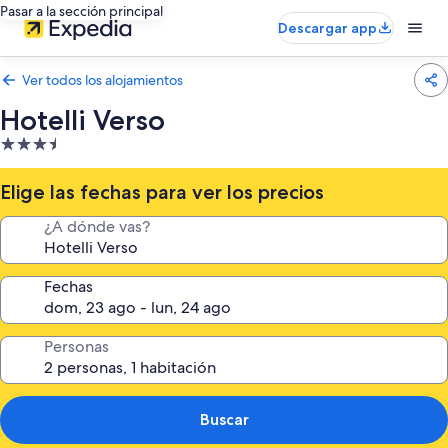
Pasar a la sección principal
Descargar app
Ver todos los alojamientos
Hotelli Verso
Alojamiento
de
3.5 estrellas
Elige las fechas para ver los precios
¿A dónde vas?
Fechas
Personas
Buscar