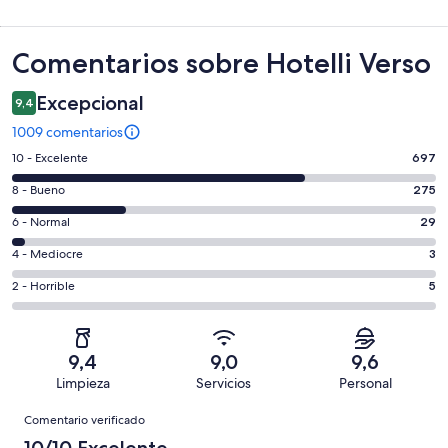
Comentarios
Comentarios sobre Hotelli Verso
Excepcional
9,4
1009 comentarios
697
10 - Excelente
697
comentarios
275
8 - Bueno
275
de
comentarios
un
29
6 - Normal
29
de
total
comentarios
un
3
4 - Mediocre
3
de
de
total
comentarios
1009
un
5
2 - Horrible
5
de
de
con
total
comentarios
1009
un
una
de
de
con
total
puntuación
1009
un
una
de
9,4
9,0
9,6
de
con
total
puntuación
1009
Limpieza
Servicios
Personal
10
una
de
de
con
Comentarios
-
puntuación
1009
8
Comentario verificado
una
Excelente
de
con
-
puntuación
10/10 Excelente