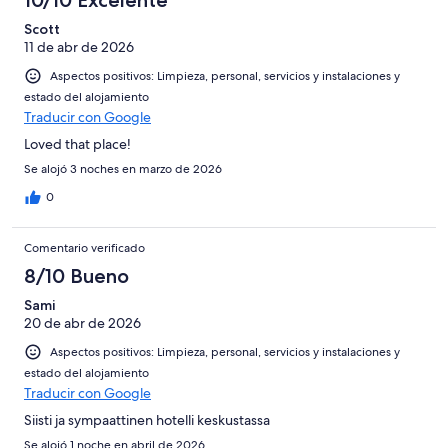
6
una
Bueno
de
-
puntuación
Scott
4
Normal
11 de abr de 2026
de
-
2
Aspectos positivos: Limpieza, personal, servicios y instalaciones y
Mediocre
-
estado del alojamiento
Horrible
Traducir con Google
Loved that place!
Se alojó 3 noches en marzo de 2026
0
Comentario verificado
8/10 Bueno
Sami
20 de abr de 2026
Aspectos positivos: Limpieza, personal, servicios y instalaciones y
estado del alojamiento
Traducir con Google
Siisti ja sympaattinen hotelli keskustassa
Se alojó 1 noche en abril de 2026