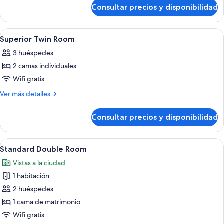
de
Consultar precios y disponibilidad
Standard
Twin
Room
Abrir
Una habitación de hotel con dos camas,
6
Superior Twin Room
todas
3 huéspedes
las
2 camas individuales
fotos
de
Wifi gratis
Superior
Más
Ver más detalles
Twin
detalles
de
Room
Consultar precios y disponibilidad
Superior
Twin
Room
Abrir
Habitación de hotel con cama, un espe
3
Standard Double Room
todas
Vistas a la ciudad
las
1 habitación
fotos
de
2 huéspedes
Standard
1 cama de matrimonio
Double
Wifi gratis