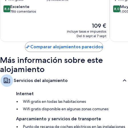
8.6
8.0
Excelente
Muy
8,6
8,0
sobre
sobre
786 comentarios
1.00
10,
10,
Excelente,
Muy
El
109 €
786 comentarios
bueno,
precio
incluye tasas e impuestos
1.003 c
actual
Del 6 sept al 7 sept
es
de
Comparar alojamientos parecidos
109 €
Más información sobre este
alojamiento
Servicios del alojamiento
Internet
Wifi gratis en todas las habitaciones
Wifi gratis disponible en algunas zonas comunes
Aparcamiento y servicios de transporte
Punto de recarga de coches eléctricos en las instalaciones