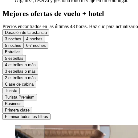
Organiza, reserva y gestiona todo tu viaje en un solo lugar.
Mejores ofertas de vuelo + hotel
Precios encontrados en las últimas 48 horas. Haz clic para actualizarlo
Duración de la estancia
3 noches
4 noches
5 noches
6-7 noches
Estrellas
5 estrellas
4 estrellas o más
3 estrellas o más
2 estrellas o más
Clase de cabina
Turista
Turista Premium
Business
Primera clase
Eliminar todos los filtros