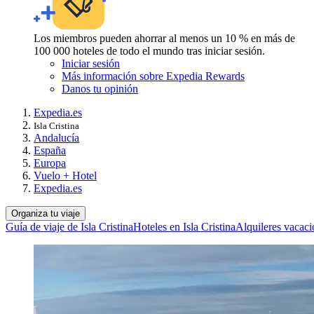
Los miembros pueden ahorrar al menos un 10 % en más de
100 000 hoteles de todo el mundo tras iniciar sesión.
Iniciar sesión
Más información sobre Expedia Rewards
Danos tu opinión
Expedia.es
Isla Cristina
Andalucía
España
Europa
Vuelo + Hotel
Expedia.es
Organiza tu viaje
Guía de viaje de Isla Cristina
Hoteles en Isla Cristina
Alquileres vacacio