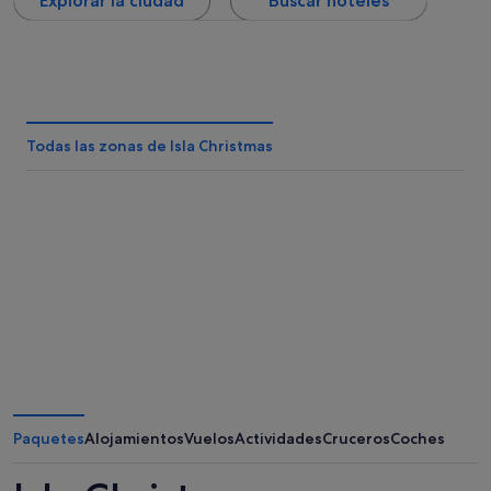
Explorar la ciudad
Buscar hoteles
Todas las zonas de Isla Christmas
Paquetes
Alojamientos
Vuelos
Actividades
Cruceros
Coches