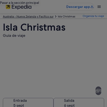
Pasar a la sección principal
Descargar app
Organiza tu viaje
Australia - Nueva Zelanda y Pacífico sur
Isla Christmas
Isla Christmas
Guía de viaje
Fotos
de
Isla
1
Christmas
Entrada
Salida
5 sept
6 sept