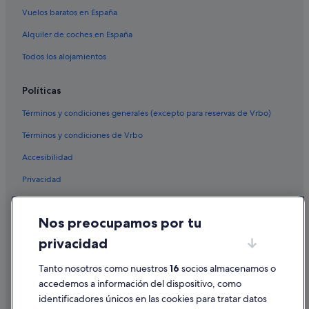
Vuelos baratos en España
Alquiler de coches en España
Todos los alojamientos
Políticas
Términos y condiciones generales (excepto para reservas de Vrbo)
Términos y condiciones de Vrbo
Accesibilidad
Privacidad
Cookies
Nos preocupamos por tu
Condiciones de uso
privacidad
Información legal/contacto
Pautas sobre el contenido y cómo denunciar contenido
Tanto nosotros como nuestros
16
socios almacenamos o
accedemos a información del dispositivo, como
identificadores únicos en las cookies para tratar datos
Ayuda