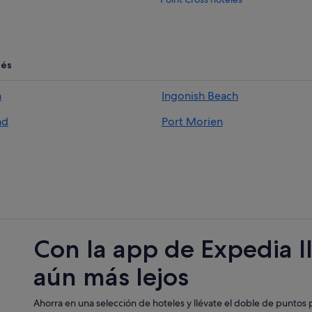
Port Hawkesbury hoteles
Gabarus hoteles
Lennox hoteles
rés
Sydney Mines hoteles
h
Ingonish Beach
Frankville hoteles
nd
Port Morien
Cape Auguet hoteles
Port Hastings hoteles
Englishtown hoteles
Margaree Harbour hoteles
Aulds Cove hoteles
Nyanza hoteles
Con la app de Expedia l
Inverness hoteles
aún más lejos
Havre Boucher hoteles
Cape George hoteles
Ahorra en una selección de hoteles y llévate el doble de puntos p