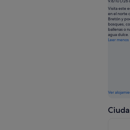
9.8/10 (726
ago
ago
Visita este 
-
en el norte 
23
Bretón y po
ago
bosques, co
ballenas o n
agua dulce.
Leer menos
Ver alojami
Ciuda