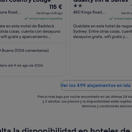
El
2
115 €
precio
out
hore Road
480 Kings Road
Del 24 ago al 25 ago
Del 30 a
ck NS
Sydney NS
es
of
incluye tasas e impuestos
incluye tasas
de
5
te en este motel de Baddeck.
Quédate en este hotel de nego
115 €
otras cosas, cuenta con desayuno
Sydney. Entre otras cosas, cuen
, wifi gratis y aparcamiento
por
desayuno gratis, wifi gratis y
to. Algunos aspectos que los
aparcamiento gratuito. Algunos
noche
des destacan ...
aspectos que los huéspedes ...
del
0
Bueno (1014 comentarios)
24
ago
ario del 9 de ago de 2026
al
25
ago
Ver los 499 alojamientos en Isl
Precio más bajo por noche encontrado en las últimas 24 ho
y 2 adultos. Los precios y la disponibilidad están sujet
términos y condiciones adicion
lta la disponibilidad en hoteles de