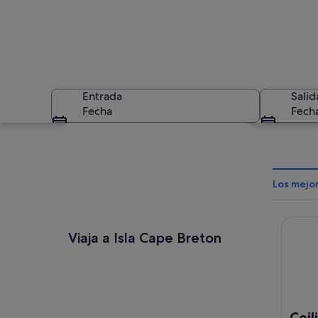
Entrada
Salid
Fecha
Fech
Ver mapa
Los mejor
Ceilid
Una calle bordeada
Viaja a Isla Cape Breton
Cei