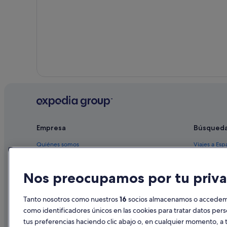
Glace Bay hoteles
Empresa
Búsqued
Quiénes somos
Viajes a Esp
Empleo
Hoteles en 
Nos preocupamos por tu priva
Anuncia tu alojamiento
Alquileres 
Publicidad
Paquetes de
Tanto nosotros como nuestros
16
socios almacenamos o accedemos
Prensa
Vuelos bara
como identificadores únicos en las cookies para tratar datos per
tus preferencias haciendo clic abajo o, en cualquier momento, a t
Alquiler de