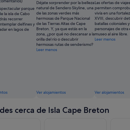
 comentarios)
Déjate sorprender por la belleza
Las ofertas de viaje
Travels
natural de Sendero Skyline, una
permiten comproba
espectacular parque
&
de las zonas verdes más
vivía en una fortalez
de la isla de Cabo
Eats
hermosas de Parque Nacional
XVIII, descubrir det
drás recorrer
de las Tierras Altas de Cape
batallas coloniales 
ntemplar delfines y
Breton. Y, ya que estás en la
personajes de otra
adar en lagos de
zona, ¿por qué no descansar a la
museo al aire libre.
orilla del río o descubrir
Leer menos
hermosas rutas de senderismo?
Leer menos
entos
Ver alojamientos
Ver alojamientos
des cerca de Isla Cape Breton