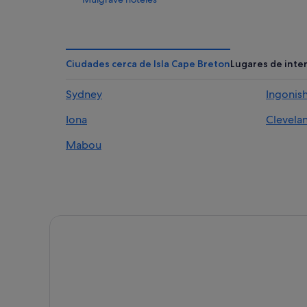
Chimney Corner hoteles
Ingonish Beach hoteles
D'escousse hoteles
Ciudades cerca de Isla Cape Breton
Lugares de inte
Neils Harbour hoteles
Sydney
Ingonis
Cap Le Moine hoteles
Iona
Clevela
Bay Saint Lawrence hoteles
Ben Eoin hoteles
Mabou
Judique hoteles
Colindale hoteles
Baddeck hoteles
Albert Bridge hoteles
Complejos turísticos en Englishtown
Saint Esprit hoteles
Dunvegan hoteles