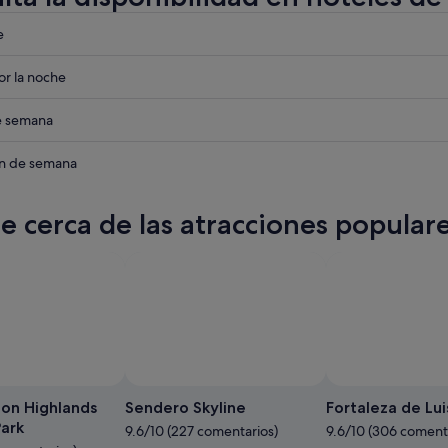
eba
e
eba
r la noche
eba
de semana
eba
in de semana
te cerca de las atracciones popular
Foto de Ryan Travels & Eats
Foto
gratuita
on Highlands
Sendero Skyline
Fortaleza de Lu
de
Park
9.6/10 (227 comentarios)
9.6/10 (306 coment
Ryan