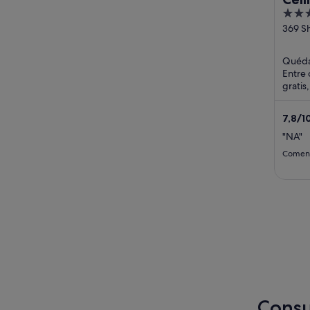
2.5
out
369 S
Badde
of
5
Quéda
Entre 
gratis
gratui
huéspe
7,8
/
1
"NA"
Coment
Consu