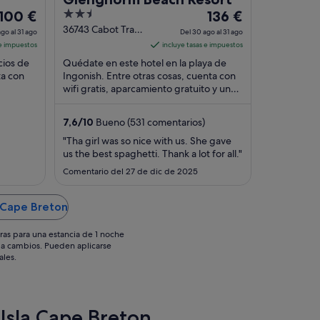
El
2.5
El
100 €
136 €
precio
out
precio
36743 Cabot Trail
go al 31 ago
Del 30 ago al 31 ago
Ingonish NS
es
of
es
 e impuestos
incluye tasas e impuestos
de
5
de
cios de
Quédate en este hotel en la playa de
100 €
136 €
ta con
Ingonish. Entre otras cosas, cuenta con
por
wifi gratis, aparcamiento gratuito y una
por
playa privada. Dos atracciones turísticas
noche
noche
...
del
del
7,6
/
10
Bueno (531 comentarios)
30
30
"Tha girl was so nice with us. She gave
ago
ago
us the best spaghetti. Thank a lot for all."
al
al
Comentario del 27 de dic de 2025
31
31
ago
ago
a Cape Breton
ras para una estancia de 1 noche
os a cambios. Pueden aplicarse
ales.
 Isla Cape Breton