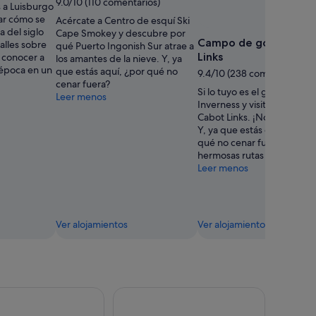
9.0/10 (110 comentarios)
s a Luisburgo
r cómo se
Acércate a Centro de esquí Ski
a del siglo
Cape Smokey y descubre por
Campo de golf Cabot
alles sobre
qué Puerto Ingonish Sur atrae a
Links
y conocer a
los amantes de la nieve. Y, ya
 época en un
que estás aquí, ¿por qué no
9.4/10 (238 comentarios)
cenar fuera?
Si lo tuyo es el golf, acérca
Leer menos
Inverness y visita Campo d
Cabot Links. ¡No te arrepen
Y, ya que estás en la zona, 
qué no cenar fuera o descu
hermosas rutas de sender
Leer menos
Ver alojamientos
Ver alojamientos