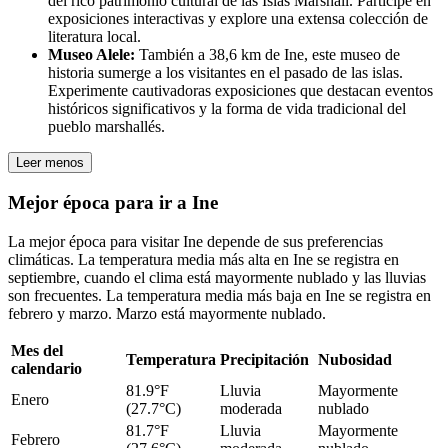
del rico patrimonio cultural de las Islas Marshall. Participe en
exposiciones interactivas y explore una extensa colección de
literatura local.
Museo Alele:
También a 38,6 km de Ine, este museo de
historia sumerge a los visitantes en el pasado de las islas.
Experimente cautivadoras exposiciones que destacan eventos
históricos significativos y la forma de vida tradicional del
pueblo marshallés.
Leer menos
Mejor época para ir a Ine
La mejor época para visitar Ine depende de sus preferencias
climáticas. La temperatura media más alta en Ine se registra en
septiembre, cuando el clima está mayormente nublado y las lluvias
son frecuentes. La temperatura media más baja en Ine se registra en
febrero y marzo. Marzo está mayormente nublado.
Mes del
Temperatura
Precipitación
Nubosidad
calendario
81.9°F
Lluvia
Mayormente
Enero
(27.7°C)
moderada
nublado
81.7°F
Lluvia
Mayormente
Febrero