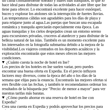
un clima constantemente soleado y mares más tranquilos, lo que lo
hace ideal para disfrutar de todas las actividades al aire libre que Ine
tiene para ofrecer. Lo encontrará excelente para hacer esnórquel,
buceo y explorar los atolones sin la interrupción de fuertes lluvias.
Las temperaturas cálidas son agradables para los días de playa y
para relajarse junto al agua.Las parejas que buscan una escapada
romántica y tranquila apreciarán especialmente esta época. Las
aguas tranquilas y los cielos despejados crean un entorno sereno
para excursiones privadas, cruceros al atardecer y para disfrutar de la
belleza natural de las islas. También es un momento excelente para
los interesados en la fotografía submarina debido a la mejora de la
visibilidad.Los viajeros centrados en los deportes acuáticos y la
exploración encontrarán que estos meses ofrecen las mejores
condiciones.
¿Cuánto cuesta la noche de hotel en Ine?
Los precios de los hoteles en Ine suelen variar, pero puedes
encontrar una buena oferta en Expedia. En el precio influyen
factores muy diversos, como la época del año o los días de la
semana que elijas para la estancia. Encontrarás las mejores ofertas si
eres flexible con las fechas, y también te recomendamos ordenar los
resultados de la búsqueda por "Precio: de menor a mayor" para ver
nuestras tarifas más baratas.
¿Cómo puedo ahorrar en una reserva de hotel en Ine con
Expedia?
Crea una cuenta en Expedia y podrás aprovechar los precios para