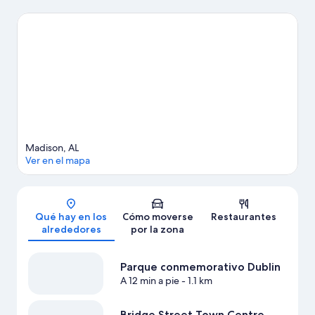
en Rainbow Mountain Trailhead y Dallas W. Fanning Nature
Preserve. ¿Te apetece disfrutar de un evento especial? Puedes
buscar el calendario de Centro Von Braun. Intenta sacar tiempo
para pasar por Centro Espacial y de Cohetes de los Estados
Unidos, que también merece la pena. Reserva algo de tiempo
para visitar los spas y centros de salud y belleza de la zona, o ve
en busca de aventuras al aire libre realizando actividades como
las rutas a pie o en bicicleta, la escalada en roca o la escalada en
las inmediaciones.
Ver guía de viaje de Madison
Ver más casas de vacaciones en Huntsville
Madison, AL
Ver en el mapa
Mapa
Qué hay en los
Cómo moverse
Restaurantes
alrededores
por la zona
Parque conmemorativo Dublin
A 12 min a pie
- 1.1 km
Bridge Street Town Centre