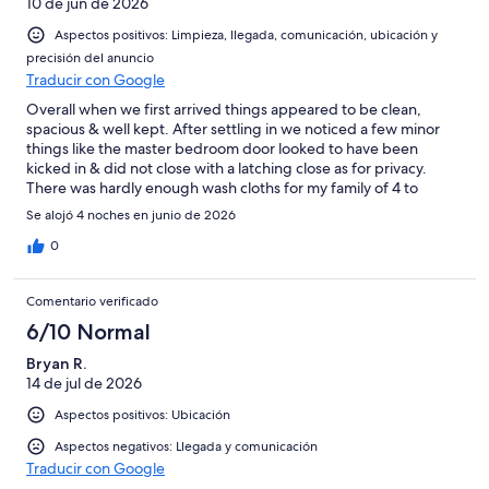
4
10 de jun de 2026
Normal
de
-
2
Aspectos positivos: Limpieza, llegada, comunicación, ubicación y
Mediocre
-
precisión del anuncio
Traducir con Google
Horrible
Overall when we first arrived things appeared to be clean,
spacious & well kept. After settling in we noticed a few minor
things like the master bedroom door looked to have been
kicked in & did not close with a latching close as for privacy.
There was hardly enough wash cloths for my family of 4 to
bathe. There was a dirty glass left under one of the sofas & on
Se alojó 4 noches en junio de 2026
our third night there I encountered several small to medium
roaches. I am NOT a bug person so this grossed me out. Aside
0
from those few things we had a good stay. The host was
pleasant & the home was centrally located to everything we
Comentario verificado
needed for the weekend we had planned.
6/10 Normal
Bryan R.
14 de jul de 2026
Aspectos positivos: Ubicación
Aspectos negativos: Llegada y comunicación
Traducir con Google