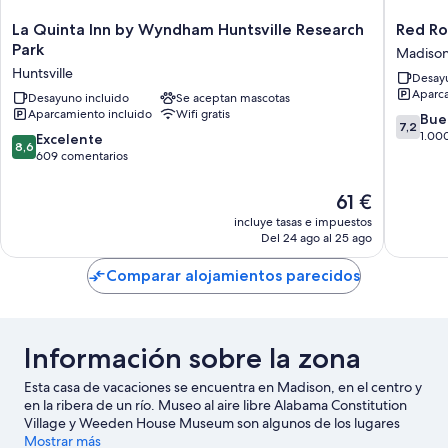
La
Red
La Quinta Inn by Wyndham Huntsville Research
Red Ro
Quinta
Roof
Park
Madiso
Inn
Inn
Huntsville
Desayu
by
PLUS+
Aparca
Wyndham
Desayuno incluido
Se aceptan mascotas
Huntsvil
Aparcamiento incluido
Wifi gratis
Huntsville
-
7.2
Bue
7,2
Research
Madiso
sobre
1.00
8.6
Excelente
8,6
Park
Madiso
10,
sobre
609 comentarios
Huntsville
Bueno,
10,
1.000 c
Excelente,
El
61 €
609 comentarios
precio
incluye tasas e impuestos
actual
Del 24 ago al 25 ago
es
de
Comparar alojamientos parecidos
61 €
Información sobre la zona
Esta casa de vacaciones se encuentra en Madison, en el centro y
en la ribera de un río. Museo al aire libre Alabama Constitution
Village y Weeden House Museum son algunos de los lugares
emblemáticos de la región, cuya belleza natural puedes admirar
Mostrar más