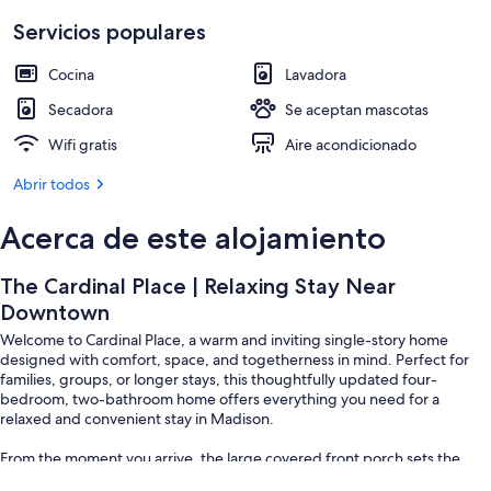
Servicios populares
Cocina
Lavadora
Secadora
Se aceptan mascotas
Wifi gratis
Aire acondicionado
Abrir todos
Acerca de este alojamiento
The Cardinal Place | Relaxing Stay Near
Downtown
Welcome to Cardinal Place, a warm and inviting single-story home
designed with comfort, space, and togetherness in mind. Perfect for
families, groups, or longer stays, this thoughtfully updated four-
bedroom, two-bathroom home offers everything you need for a
relaxed and convenient stay in Madison.
From the moment you arrive, the large covered front porch sets the
tone—welcoming, quiet, and perfect for morning coffee or unwinding