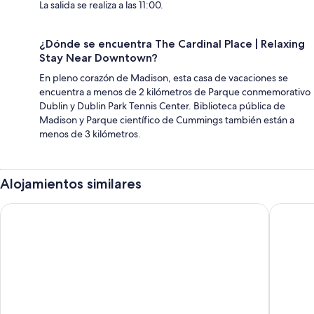
La salida se realiza a las 11:00.
¿Dónde se encuentra The Cardinal Place | Relaxing
Stay Near Downtown?
En pleno corazón de Madison, esta casa de vacaciones se
encuentra a menos de 2 kilómetros de Parque conmemorativo
Dublin y Dublin Park Tennis Center. Biblioteca pública de
Madison y Parque científico de Cummings también están a
menos de 3 kilómetros.
Alojamientos similares
La Quinta Inn by Wyndham Huntsville Research Park
Red Roof