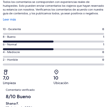
Todos los comentarios se corresponden con experiencias reales de
huéspedes. Solo pueden enviar comentarios los viajeros que hayan reservado
su estancia con nosotros. Verificamos los comentarios de acuerdo con nuestra
guía de contenidos, y los publicamos todos, ya sean positivos o negativos.
Se
Leer más
abre
en
0
10 - Excelente
0
una
comentarios
ventana
1
8 - Bueno
1
de
nueva
comentarios
un
1
6 - Normal
1
de
total
comentarios
un
0
4 - Mediocre
0
de
de
total
comentarios
2
un
0
2 - Horrible
0
de
de
con
total
comentarios
2
un
una
de
de
con
total
puntuación
2
un
una
de
7,0
10
de
con
total
puntuación
2
Limpieza
Ubicación
10
una
de
de
Comentarios
con
-
puntuación
2
Comentario verificado
8
una
Excelente
de
con
8/10 Bueno
-
puntuación
6
una
Bueno
de
Shana F.
-
puntuación