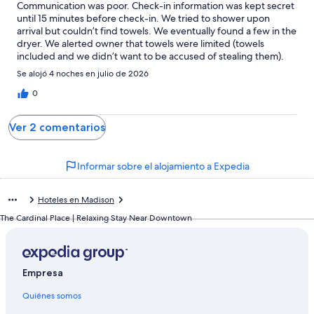
Communication was poor. Check-in information was kept secret
until 15 minutes before check-in. We tried to shower upon
arrival but couldn’t find towels. We eventually found a few in the
dryer. We alerted owner that towels were limited (towels
included and we didn’t want to be accused of stealing them).
After several days, owner provided towels. My kids call this
Se alojó 4 noches en julio de 2026
Spider House, as bugs were everywhere (despite roach bait on
counters). We stayed here for a ball tournament. Fortunately we
0
didn’t need the room for more than sleeping. Grill is a cheap
charcoal grill without charcoal, lighter fluid….Advertised as fully
Ver 2 comentarios
stocked kitchen. Cabinets are empty. There are plates and
glasses. There are 3 poor quality skillets. Fully stocked?
No.There seems to be an electrical problem. We lost power
Informar sobre el alojamiento a Expedia
many times. Given the opportunity to stay here again, I’d pass.
Hoteles en Madison
The Cardinal Place | Relaxing Stay Near Downtown
Empresa
Quiénes somos