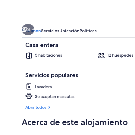
31+
Resumen
Servicios
Ubicación
Políticas
Casa entera
5 habitaciones
12 huéspedes
Servicios populares
Comedor
Lavadora
Se aceptan mascotas
Abrir todos
Acerca de este alojamiento