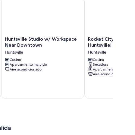
Huntsville
Rocket
Huntsville Studio w/ Workspace
Rocket City Retreat
Studio
City
Near Downtown
Huntsville!
w/
Retreat
Huntsville
Huntsville
Workspace
4
Near
Cocina
Mi
Cocina
Aparcamiento incluido
Secadora
Downtown
to
Aire acondicionado
Aparcamiento incluido
Huntsville
Dtwn
Aire acondicionado
Huntsville!
Huntsville
alida