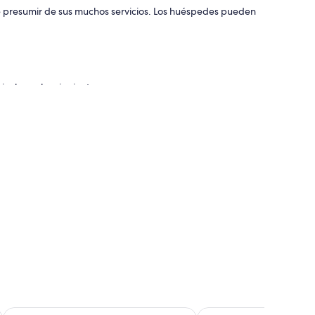
de presumir de sus muchos servicios. Los huéspedes pueden
 incluyen los siguientes:
l
Huntsville Studio w/ Workspace Near Downtown
Rocket City Retreat 4 M