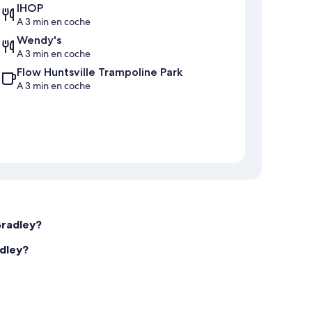
IHOP
A 3 min en coche
Wendy's
A 3 min en coche
Flow Huntsville Trampoline Park
A 3 min en coche
Bradley?
adley?