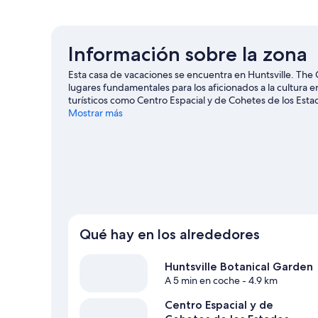
Información sobre la zona
Esta casa de vacaciones se encuentra en Huntsville. Th
lugares fundamentales para los aficionados a la cultura 
turísticos como Centro Espacial y de Cohetes de los Esta
Complex. ¿Te apetece disfrutar de un evento especial? P
Mostrar más
Tennis Center.
Ver guía de viaje de Huntsville
Ver más casas de vacaciones en Huntsville
Qué hay en los alrededores
Huntsville Botanical Garden
A 5 min en coche
- 4.9 km
Centro Espacial y de