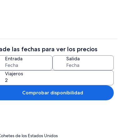
alojamiento
Fachada del alojamiento
de las fechas para ver los precios
s y tabla de planchar con plancha
Comedor
Entrada
Salida
Viajeros
Comprobar disponibilidad
Cohetes de los Estados Unidos