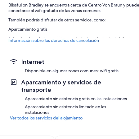
Blissful on Bradley se encuentra cerca de Centro Von Braun y pue
conectarse al wifi gratuito de las zonas comunes.
También podrás disfrutar de otros servicios, como:
Aparcamiento gratis
Además, otros de los servicios que hallarás en todas las habitaciones
Información sobre los derechos de cancelación
Lavadoras/secadoras y tablas de planchar con planchas
Internet
Disponible en algunas zonas comunes: wifi gratis
Aparcamiento y servicios de
transporte
Aparcamiento sin asistencia gratis en las instalaciones
Aparcamiento sin asistencia limitado en las
instalaciones
Ver todos los servicios del alojamiento
Pet-friendly Studio in Huntsville
Cozy Huntsville Studio Near Lowe Mil