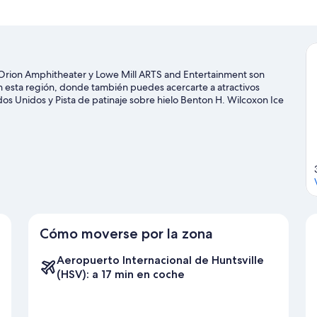
e Orion Amphitheater y Lowe Mill ARTS and Entertainment son
en esta región, donde también puedes acercarte a atractivos
dos Unidos y Pista de patinaje sobre hielo Benton H. Wilcoxon Ice
uedes consultar el calendario de Centro Von Braun o Huntsville
Cómo moverse por la zona
Aeropuerto Internacional de Huntsville
(HSV): a 17 min en coche