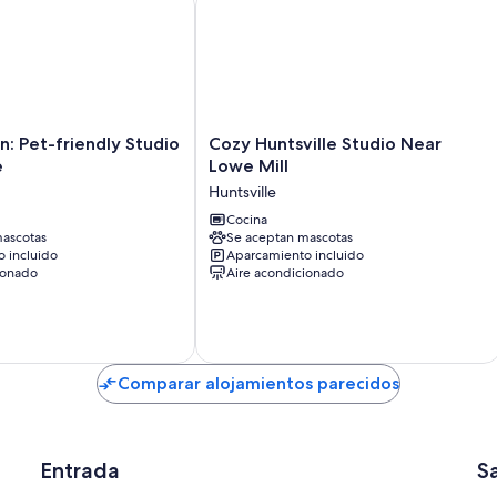
Cozy
n: Pet-friendly Studio
Cozy Huntsville Studio Near
Huntsville
e
Lowe Mill
Studio
Huntsville
Near
Lowe
Cocina
ascotas
Se aceptan mascotas
Mill
 incluido
Aparcamiento incluido
Huntsville
ionado
Aire acondicionado
Comparar alojamientos parecidos
Entrada
S