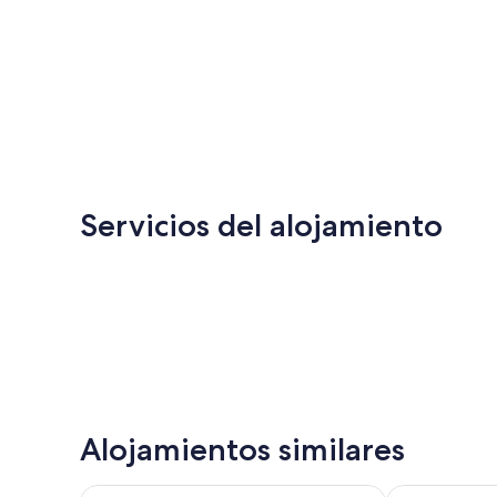
Servicios del alojamiento
Alojamientos similares
Bradley Blissful
3 Mi to Dtwn: 