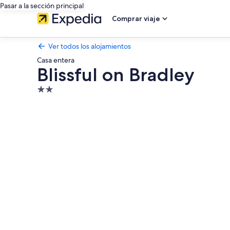
Pasar a la sección principal
Comprar viaje
Ver todos los alojamientos
Casa entera
Blissful on Bradley
Alojamiento
de
Galería
2.0 estrellas
de
imágenes
de
Blissful
on
Bradley