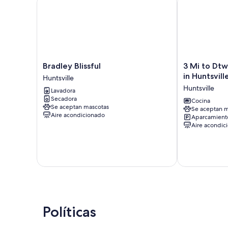
Bradley
3
Bradley Blissful
3 Mi to Dtw
Blissful
Mi
in Huntsvill
Huntsville
Huntsville
to
Huntsville
Lavadora
Dtwn:
Secadora
Pet-
Cocina
Se aceptan mascotas
Se aceptan m
friendly
Aire acondicionado
Aparcamiento
Studio
Aire acondic
in
Huntsville
Huntsville
Políticas