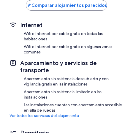
es
es
Comparar alojamientos parecidos
de
de
38 €
34 €
Internet
Wifi e Internet por cable gratis en todas las
habitaciones
Wifi e Internet por cable gratis en algunas zonas
comunes
Aparcamiento y servicios de
transporte
Aparcamiento sin asistencia descubierto y con
vigilancia gratis en las instalaciones
Aparcamiento sin asistencia limitado en las
instalaciones
Las instalaciones cuentan con aparcamiento accesible
en silla de ruedas
Ver todos los servicios del alojamiento
Dormitorio