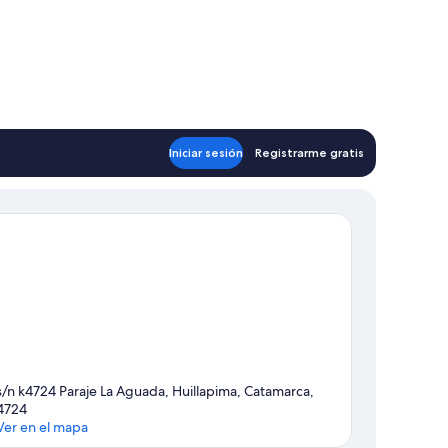
Iniciar sesión
Registrarme gratis
s/n k4724 Paraje La Aguada, Huillapima, Catamarca,
4724
Ver en el mapa