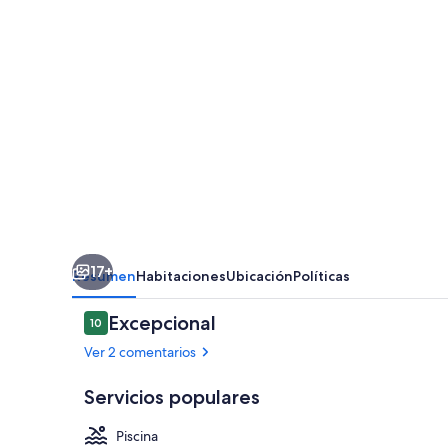
17+
Resumen
Habitaciones
Ubicación
Políticas
Comentarios
Excepcional
10
10 de 10
Ver 2 comentarios
Servicios populares
Piscina