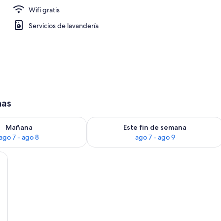
Wifi gratis
io
Servicios de lavandería
has
ago 7
isponibilidad para mañana, ago 7 - ago 8
Consulta la disponibilidad para este 
Mañana
Este fin de semana
ago 7 - ago 8
ago 7 - ago 9
bidé y lavamanos. Hay una ventana sobre el inodoro y una escalera de made