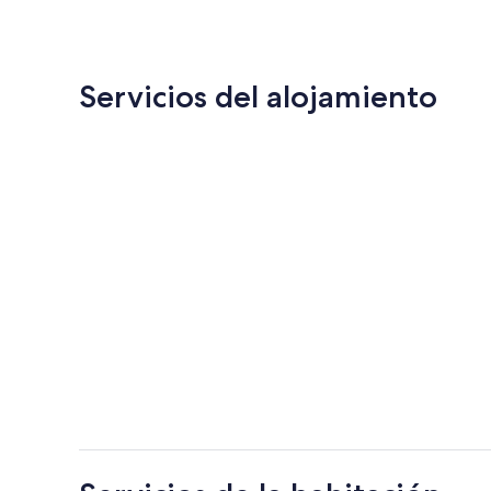
es
de
74 €
Servicios del alojamiento