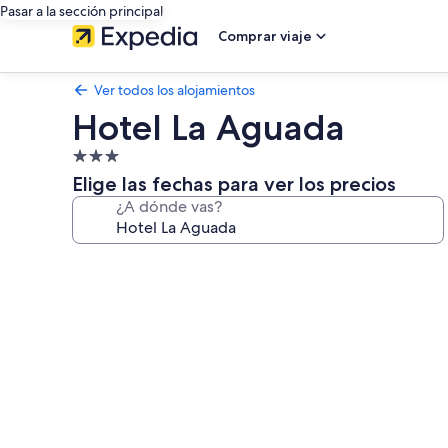
Pasar a la sección principal
Comprar viaje
Ver todos los alojamientos
Hotel La Aguada
Alojamiento
de
Elige las fechas para ver los precios
3.0 estrellas
¿A dónde vas?
Galería
de
imágenes
de
Hotel
La
Aguada