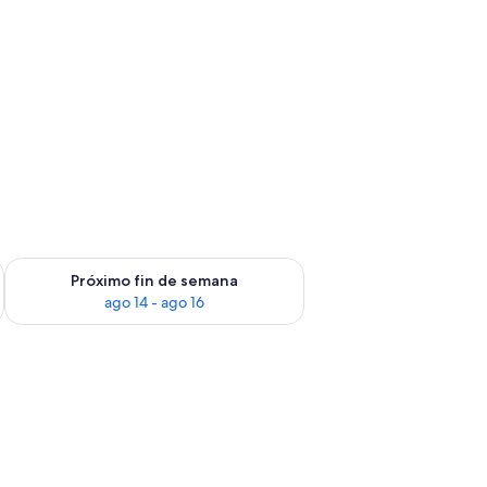
fin de semana, ago 7 - ago 9
Consulta la disponibilidad para el próximo fin de semana, ago
Próximo fin de semana
ago 14 - ago 16
ra a la izquierda.