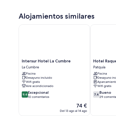
Alojamientos similares
Intersur Hotel La Cumbre
Hotel Raqueli
Intersur
Hotel
Intersur Hotel La Cumbre
Hotel Raque
Hotel
Raquelito
La Cumbre
Patquía
La
Patquía
Piscina
Piscina
Cumbre
Desayuno incluido
Desayuno inc
La
Wifi gratis
Aparcamiento
Cumbre
Aire acondicionado
Wifi gratis
9.4
7.4
Excepcional
Bueno
9,4
7,4
sobre
sobre
10 comentarios
29 comenta
10,
10,
El
74 €
Excepcional,
Bueno,
precio
10 comentarios
29 comentari
Del 13 ago al 14 ago
actual