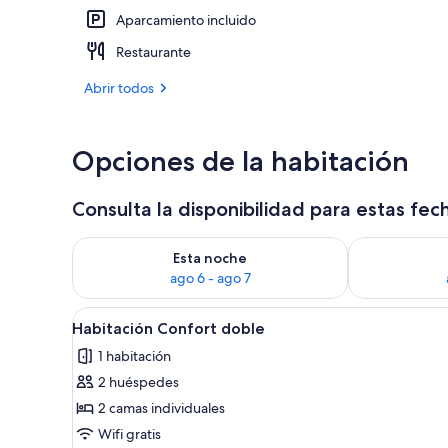
Aparcamiento incluido
Terraza o pat
Restaurante
Abrir todos
Opciones de la habitación
Consulta la disponibilidad para estas fec
Consulta la disponibilidad para esta noche, ago 6 - 
Consulta la d
Esta noche
ago 6 - ago 7
Abrir
Un baño pequeño con inodoro, 
3
Habitación Confort doble
todas
1 habitación
las
2 huéspedes
fotos
de
2 camas individuales
Habitación
Wifi gratis