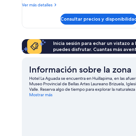
Confort
Más
Ver más detalles
doble
detalles
de
Consultar precios y disponibilida
Habitación
Confort
doble
Inicia sesión para echar un vistazo a
puedes disfrutar. Cuantas más aven
Información sobre la zona
Hotel La Aguada se encuentra en Huillapima, en las afuer
Museo Provincial de Bellas Artes Laureano Brizuela, Iglesi
Valle. Reserva algo de tiempo para explorar la naturaleza
Huillapima
Mostrar más