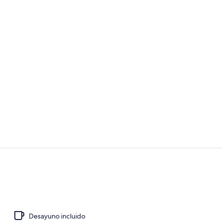
Fachada del 
Zona de esta
Desayuno incluido