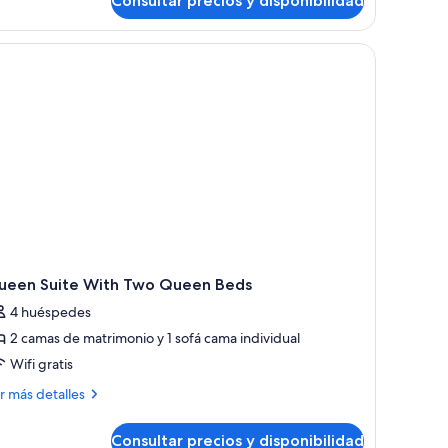
Consultar precios y disponibilidad
atrimonio,
tudio,
ccesible
mas
edes.
scritorio, un televisor y un ventanal con vistas a la ciudad.
ara
ersonas
trimonio,
cesible
on
ra
iscapacidad
rsonas
Mobility
n
scapacidad
obility
earing)
aring)
ueen Suite With Two Queen Beds
4 huéspedes
2 camas de matrimonio y 1 sofá cama individual
Wifi gratis
ás
r más detalles
talles
Consultar precios y disponibilidad
ueen