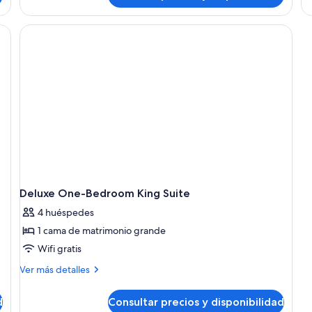
Su
Wi
T
Q
Be
Deluxe One-Bedroom King Suite
4 huéspedes
1 cama de matrimonio grande
Wifi gratis
Más
Ver más detalles
detalles
de
d
Consultar precios y disponibilidad
Deluxe