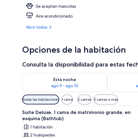
Se aceptan mascotas
Vestíbulo
Aire acondicionado
Abrir todos
Opciones de la habitación
Consulta la disponibilidad para estas fec
Consulta la disponibilidad para esta noche, ago 9 - 
Consulta la d
Esta noche
ago 9 - ago 10
a
Filtros
Todas las habitaciones
1 cama
2 camas
3 camas o más
disponibles
Abrir
Habitación de hotel con una cama
para
9
Suite Deluxe, 1 cama de matrimonio grande, en
todas
las
esquina (Bathtub)
las
habitaciones
1 habitación
fotos
2 huéspedes
de