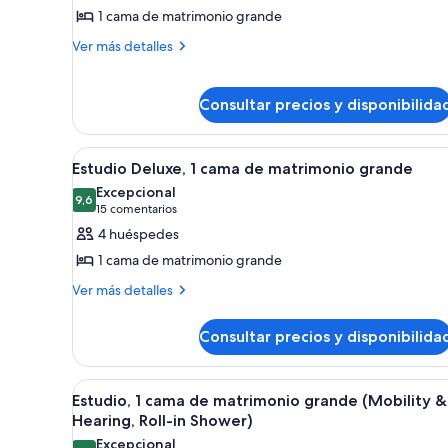
1 cama de matrimonio grande
Suite
Deluxe,
Más
Ver más detalles
detalles
1
de
cama
Suite
Consultar precios y disponibilida
de
Deluxe,
matrimonio
1
cama
Abrir
Habitación de hotel con una ca
grande,
11
Estudio Deluxe, 1 cama de matrimonio grande
de
todas
en
matrimonio
Excepcional
las
9,6
esquina
grande,
9,6 de 10
(15 comentarios)
15 comentarios
fotos
(Bathtub)
en
4 huéspedes
esquina
de
1 cama de matrimonio grande
(Bathtub)
Estudio
Más
Ver más detalles
Deluxe,
detalles
1
de
Consultar precios y disponibilida
cama
Estudio
Deluxe,
de
1
matrimonio
Abrir
Una habitación de hotel con una
10
cama
Estudio, 1 cama de matrimonio grande (Mobility &
grande
todas
de
Hearing, Roll-in Shower)
matrimonio
las
Excepcional