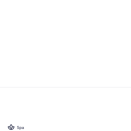
Ropa de cama 
Recepción
Spa