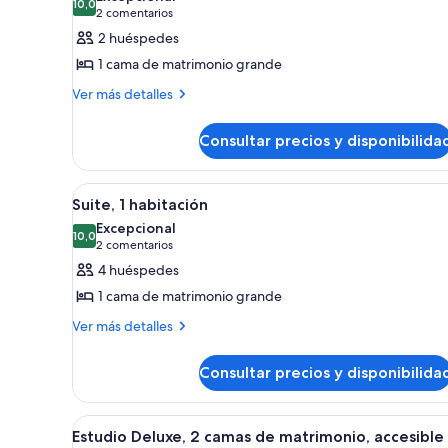
grande
10,0
fotos
10,0 de 10
(2 comentarios)
2 comentarios
de
2 huéspedes
Estudio,
1 cama de matrimonio grande
1
Más
Ver más detalles
cama
detalles
de
de
Consultar precios y disponibilida
matrimonio
Estudio,
1
grande
cama
Abrir
Una habitación de hotel modern
(Mobility
11
de
Suite, 1 habitación
todas
&
matrimonio
Excepcional
grande
las
10,0
Hearing,
10,0 de 10
(2 comentarios)
2 comentarios
(Mobility
fotos
Roll-
4 huéspedes
&
de
in
Hearing,
1 cama de matrimonio grande
Suite,
Shower)
Roll-
Más
Ver más detalles
in
1
detalles
Shower)
habitación
de
Consultar precios y disponibilida
Suite,
1
habitación
Abrir
Habitación de hotel con dos cam
15
Estudio Deluxe, 2 camas de matrimonio, accesible