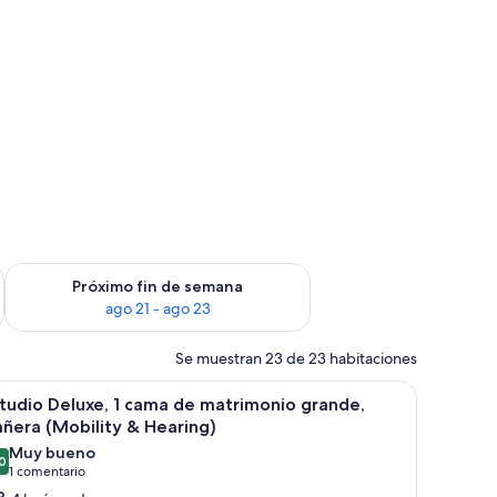
in de semana, ago 14 - ago 16
Consulta la disponibilidad para el próximo fin de semana, ago
Próximo fin de semana
ago 21 - ago 23
Se muestran 23 de 23 habitaciones
a cama grande, un escritorio, una silla y un televisor.
brir
Habitación de hotel con una cama grande, una 
9
tudio Deluxe, 1 cama de matrimonio grande,
odas
ñera (Mobility & Hearing)
s
Muy bueno
0
otos
8,0 de 10
(1 comentario)
1 comentario
e