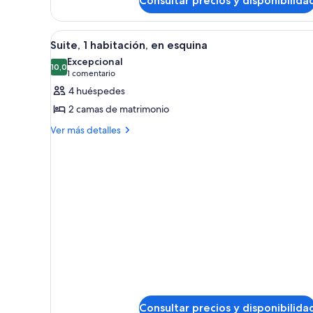
Consultar precios y disponibilida
2
matrimonio
camas
de
Abrir
Habitación de hotel con dos cam
matrimonio
12
Suite, 1 habitación, en esquina
todas
Excepcional
las
10,0
10,0 de 10
(1 comentario)
1 comentario
fotos
4 huéspedes
de
2 camas de matrimonio
Suite,
Más
Ver más detalles
1
detalles
habitación,
de
en
Suite,
1
esquina
habitación,
en
esquina
Consultar precios y disponibilida