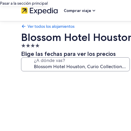
Pasar a la sección principal
Comprar viaje
Ver todos los alojamientos
Blossom Hotel Houston,
Alojamiento
de
Elige las fechas para ver los precios
4.0 estrellas
¿A dónde vas?
Galería
de
imágenes
de
Blossom
Hotel
Houston,