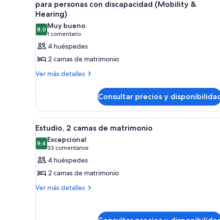
todas
para personas con discapacidad (Mobility &
las
Hearing)
fotos
Muy bueno
8,0
de
8,0 de 10
(1 comentario)
1 comentario
Estudio
4 huéspedes
Deluxe,
2 camas de matrimonio
2
Más
Ver más detalles
camas
detalles
de
de
Consultar precios y disponibilida
Estudio
matrimonio,
Deluxe,
accesible
2
Abrir
Habitación de hotel con dos cam
para
14
camas
Estudio, 2 camas de matrimonio
todas
personas
de
Excepcional
matrimonio,
las
9,4
con
9,4 de 10
(33 comentarios)
33 comentarios
accesible
fotos
discapacidad
4 huéspedes
para
de
(Mobility
personas
2 camas de matrimonio
Estudio,
con
&
Más
Ver más detalles
discapacidad
2
Hearing)
detalles
(Mobility
camas
de
&
de
Estudio,
Hearing)