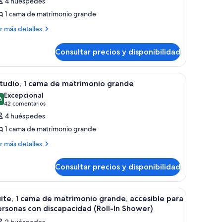
4 huéspedes
studio
1 cama de matrimonio grande
eluxe,
ás
r más detalles
talles
ama
Consultar precios y disponibilidad
e
tudio
luxe,
atrimonio
través de amplios ventanales.
a cama grande, un escritorio, una silla y un televisor.
brir
Habitación de hotel con una cama grande, una 
rande,
12
ma
tudio, 1 cama de matrimonio grande
odas
añera
Excepcional
trimonio
s
6
Mobility
9,6 de 10
(42 comentarios)
42 comentarios
ande,
otos
4 huéspedes
ñera
e
earing)
obility
1 cama de matrimonio grande
studio,
ás
r más detalles
aring)
talles
ama
Consultar precios y disponibilidad
e
tudio,
atrimonio
ma
rande
fá, sillón, mesa de centro y televisor de pantalla plana.
brir
Una habitación de hotel moderna con sofá, sill
10
ite, 1 cama de matrimonio grande, accesible para
odas
trimonio
rsonas con discapacidad (Roll-In Shower)
ande
s
2 huéspedes