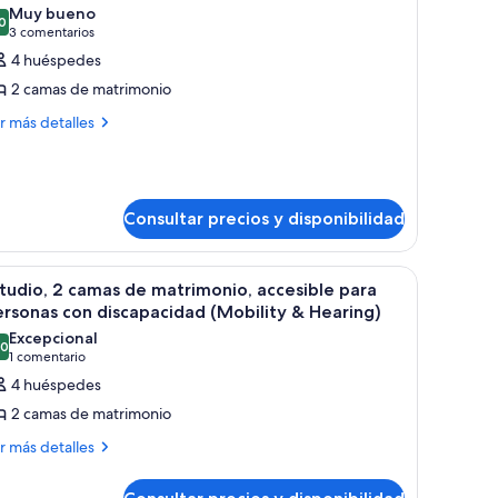
odas
Muy bueno
s
0
8,0 de 10
(3 comentarios)
3 comentarios
otos
4 huéspedes
e
2 camas de matrimonio
uite
ás
r más detalles
eluxe,
talles
abitación
ite
luxe,
Consultar precios y disponibilidad
bitación
scritorio, un televisor y un ventanal con vistas a la ciudad.
brir
Habitación de hotel con dos camas, un escrito
12
tudio, 2 camas de matrimonio, accesible para
odas
rsonas con discapacidad (Mobility & Hearing)
s
Excepcional
,0
otos
10,0 de 10
(1 comentario)
1 comentario
e
4 huéspedes
studio,
2 camas de matrimonio
ás
r más detalles
amas
talles
e