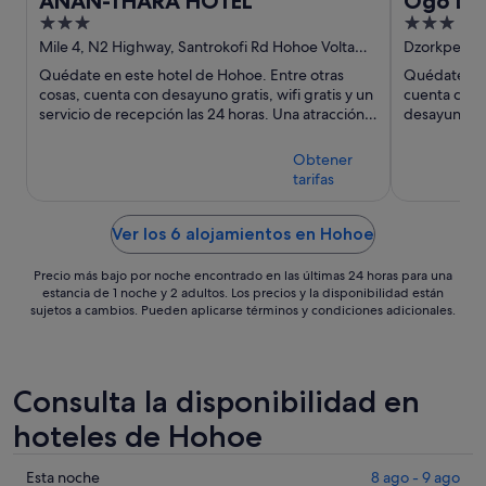
ANAN-THARA HOTEL
Ogo Lo
3
3
out
out
Mile 4, N2 Highway, Santrokofi Rd Hohoe Volta
Dzorkpe Ava
Region
Region
of
of
Quédate en este hotel de Hohoe. Entre otras
Quédate en e
5
5
cosas, cuenta con desayuno gratis, wifi gratis y un
cuenta con w
servicio de recepción las 24 horas. Una atracción
desayuno.
turística popular ...
Obtener
tarifas
Ver los 6 alojamientos en Hohoe
Precio más bajo por noche encontrado en las últimas 24 horas para una
estancia de 1 noche y 2 adultos. Los precios y la disponibilidad están
sujetos a cambios. Pueden aplicarse términos y condiciones adicionales.
Consulta la disponibilidad en
hoteles de Hohoe
Comprueba
Esta noche
8 ago - 9 ago