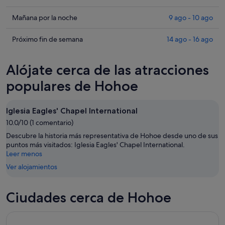
los
precios
Comprueba
Mañana por la noche
9 ago - 10 ago
en
los
Hohoe
precios
Comprueba
Próximo fin de semana
14 ago - 16 ago
para
en
los
esta
Hohoe
precios
Alójate cerca de las atracciones
noche,
para
en
8
mañana
Hohoe
populares de Hohoe
ago
por
para
-
la
el
Iglesia Eagles' Chapel International
9
noche,
próximo
ago
10.0/10 (1 comentario)
9
fin
ago
de
Descubre la historia más representativa de Hohoe desde uno de sus
-
semana,
puntos más visitados: Iglesia Eagles' Chapel International.
Leer menos
10
14
ago
ago
Ver alojamientos
-
16
Ciudades cerca de Hohoe
ago