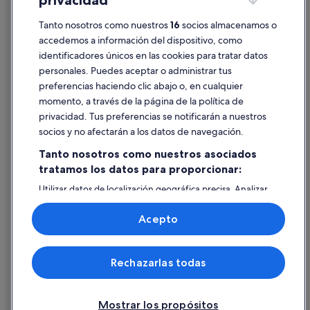
privacidad
Información legal/contacto
Pautas sobre el contenido y cómo denunciar contenido
Tanto nosotros como nuestros
16
socios almacenamos o
accedemos a información del dispositivo, como
identificadores únicos en las cookies para tratar datos
Ayuda
personales. Puedes aceptar o administrar tus
Ayuda
preferencias haciendo clic abajo o, en cualquier
momento, a través de la página de la política de
Cancelar un vuelo
privacidad. Tus preferencias se notificarán a nuestros
Cancelar una reserva de hotel o de un alquiler vacacional
socios y no afectarán a los datos de navegación.
Plazos de reembolso
Tanto nosotros como nuestros asociados
tratamos los datos para proporcionar:
Utilizar un cupón de Expedia
Utilizar datos de localización geográfica precisa. Analizar
Documentos para viajes internacionales
activamente las características del dispositivo para su
identificación. Almacenar la información en un dispositivo
Acepto
y/o acceder a ella. Publicidad y contenido personalizados,
medición de publicidad y contenido, investigación de
audiencia y desarrollo de servicios.
© 2026 Expedia, Inc., una empresa de Expedia Group. Todos los
Rechazarlas todas
Lista de asociados (proveedores)
derechos reservados. Expedia y el logotipo de Expedia son marcas
comerciales o marcas comerciales registradas de Expedia, Inc.
Vacationspot, S.L., Agencia de Viajes, I-AV-0000631.3.
Mostrar los propósitos