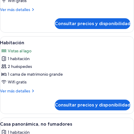
Habitación
Wifi gratis
Más
Ver más detalles
detalles
de
Consultar precios y disponibilidad
Habitación
Abrir
Minibar, sistema de insonorización, wif
5
Habitación
todas
Vistas al lago
las
1 habitación
fotos
de
2 huéspedes
Habitación
1 cama de matrimonio grande
Wifi gratis
Más
Ver más detalles
detalles
de
Consultar precios y disponibilidad
Habitación
Abrir
Casa panorámica, no fumadores | Duc
6
Casa panorámica, no fumadores
todas
1 habitación