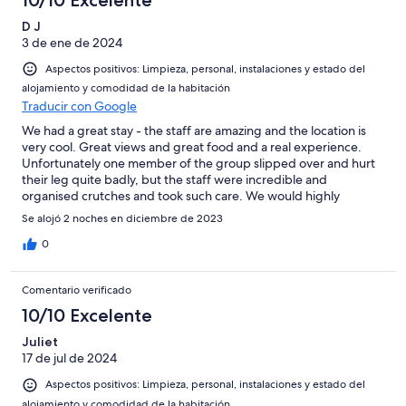
10/10 Excelente
D J
3 de ene de 2024
Aspectos positivos: Limpieza, personal, instalaciones y estado del
alojamiento y comodidad de la habitación
Traducir con Google
We had a great stay - the staff are amazing and the location is
very cool. Great views and great food and a real experience.
Unfortunately one member of the group slipped over and hurt
their leg quite badly, but the staff were incredible and
organised crutches and took such care. We would highly
recommend this place if you’re looking for something a little
Se alojó 2 noches en diciembre de 2023
different from a regular hotel experience!
0
Comentario verificado
10/10 Excelente
Juliet
17 de jul de 2024
Aspectos positivos: Limpieza, personal, instalaciones y estado del
alojamiento y comodidad de la habitación