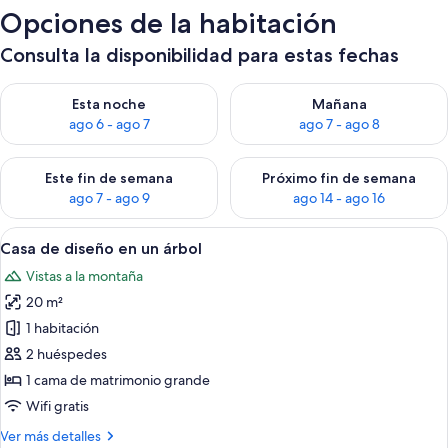
Opciones de la habitación
Consulta la disponibilidad para estas fechas
Consulta la disponibilidad para esta noche, ago 6 - ago 7
Consulta la disponibilidad pa
Esta noche
Mañana
ago 6 - ago 7
ago 7 - ago 8
Consulta la disponibilidad para este fin de semana, ago 7 - ag
Consulta la disponibilidad par
Este fin de semana
Próximo fin de semana
ago 7 - ago 9
ago 14 - ago 16
Abrir
Casa de diseño en un árbol | Terraza o
8
Casa de diseño en un árbol
todas
Vistas a la montaña
las
20 m²
fotos
de
1 habitación
Casa
2 huéspedes
de
1 cama de matrimonio grande
diseño
Wifi gratis
en
Más
Ver más detalles
un