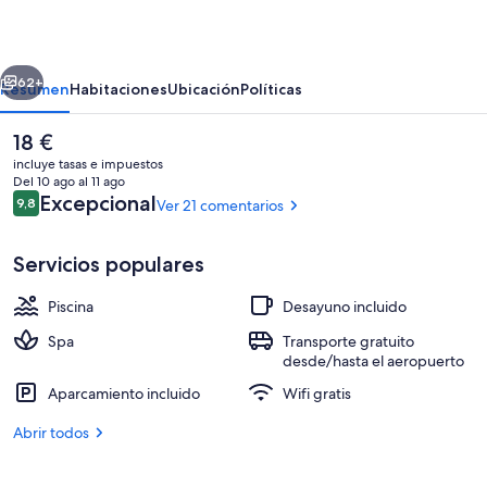
Lamia
Bungalow
erior
Siguiente
62+
Resumen
Habitaciones
Ubicación
Políticas
El
18 €
precio
incluye tasas e impuestos
actual
Del 10 ago al 11 ago
es
Comentarios
Excepcional
9,8
Ver 21 comentarios
9,8 de 10
de
18 €
Servicios populares
Piscina
Desayuno incluido
Casa panorámica, no fumadores | Miniba
Spa
Transporte gratuito
desde/hasta el aeropuerto
Aparcamiento incluido
Wifi gratis
Abrir todos