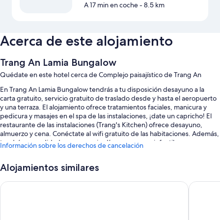
A 17 min en coche
- 8.5 km
Acerca de este alojamiento
Trang An Lamia Bungalow
Quédate en este hotel cerca de Complejo paisajístico de Trang An
En Trang An Lamia Bungalow tendrás a tu disposición desayuno a la
carta gratuito, servicio gratuito de traslado desde y hasta el aeropuerto
y una terraza. El alojamiento ofrece tratamientos faciales, manicura y
pedicura y masajes en el spa de las instalaciones, ¡date un capricho! El
restaurante de las instalaciones (Trang's Kitchen) ofrece desayuno,
almuerzo y cena. Conéctate al wifi gratuito de las habitaciones. Además,
tendrás comodidades como un jardín y un parque infantil.
Información sobre los derechos de cancelación
Aquí tienes otros servicios:
Alojamientos similares
Una piscina al aire libre
Tam Coc Luxury Homestay
Muong Vi
Aparcamiento gratis
Bicicletas de alquiler, servicio de registro de entrada exprés y área
para parrillas