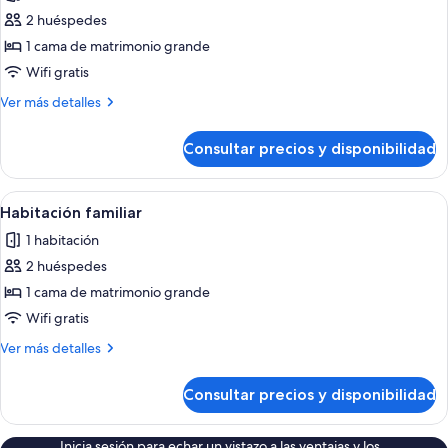
las
2 huéspedes
fotos
de
1 cama de matrimonio grande
Casa
Wifi gratis
panorámica,
Más
Ver más detalles
no
detalles
fumadores
de
Consultar precios y disponibilidad
Casa
panorámica,
no
Abrir
Habitación familiar | Minibar, sistema 
7
fumadores
Habitación familiar
todas
1 habitación
las
2 huéspedes
fotos
de
1 cama de matrimonio grande
Habitación
Wifi gratis
familiar
Más
Ver más detalles
detalles
de
Consultar precios y disponibilidad
Habitación
familiar
Inicia sesión para echar un vistazo a las ventajas y los