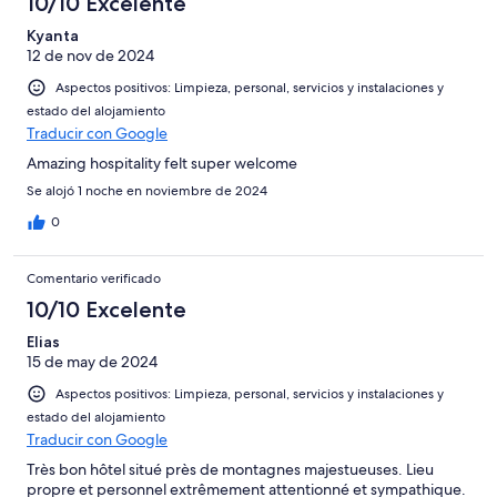
10/10 Excelente
6
una
Bueno
de
-
puntuación
Kyanta
4
Normal
12 de nov de 2024
de
-
2
Aspectos positivos: Limpieza, personal, servicios y instalaciones y
Mediocre
-
estado del alojamiento
Horrible
Traducir con Google
Amazing hospitality felt super welcome
Se alojó 1 noche en noviembre de 2024
0
Comentario verificado
10/10 Excelente
Elias
15 de may de 2024
Aspectos positivos: Limpieza, personal, servicios y instalaciones y
estado del alojamiento
Traducir con Google
Très bon hôtel situé près de montagnes majestueuses. Lieu
propre et personnel extrêmement attentionné et sympathique.