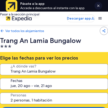
Pásate a la app
Accede a descuentos al instante con la app
Pasar a la sección principal
Descargar app
Ver todos los alojamientos
Trang An Lamia Bungalow
Alojamiento
de
3.0 estrellas
Elige las fechas para ver los precios
¿A dónde vas?
Fechas
Personas