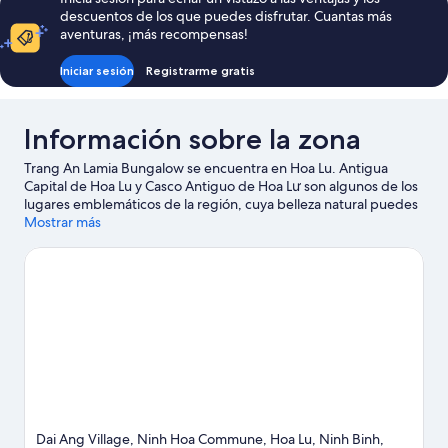
descuentos de los que puedes disfrutar. Cuantas más
aventuras, ¡más recompensas!
Iniciar sesión
Registrarme gratis
Información sobre la zona
Trang An Lamia Bungalow se encuentra en Hoa Lu. Antigua
Capital de Hoa Lu y Casco Antiguo de Hoa Lư son algunos de los
lugares emblemáticos de la región, cuya belleza natural puedes
admirar en Complejo paisajístico de Trang An y Reserva natural
Mostrar más
de Van Long. Tendrás oportunidad de disfrutar del agua
realizando un sinfín de actividades (por ejemplo, pesca), pero
también podrás vivir grandes aventuras practicando las rutas a
pie o en bicicleta en las inmediaciones.
Ver guía de viaje de Hoa
Lu
Dai Ang Village, Ninh Hoa Commune, Hoa Lu, Ninh Binh,