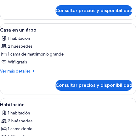
detalles
árbol
de
Consultar precios y disponibilidad
Casa
de
diseño
Abrir
Un dormitorio de cabaña de madera c
6
en
Casa en un árbol
todas
un
1 habitación
árbol
las
2 huéspedes
fotos
de
1 cama de matrimonio grande
Casa
Wifi gratis
en
Más
Ver más detalles
un
detalles
árbol
de
Consultar precios y disponibilidad
Casa
en
un
Abrir
Una habitación con techo inclinado d
5
árbol
Habitación
todas
1 habitación
las
2 huéspedes
fotos
de
1 cama doble