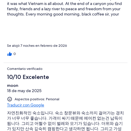
it was what Vietnam is all about. At the end of a canyon you find
family, friends and a lazy river to peace and freedom from your
thoughts. Every morning good morning, black coffee sir, your
usual bun ga any plans today? How can we help? Me: I need a
pool? No problem 2 resorts over they'll provide day passes so
you enjoy an Olympic size pool with mtn goats greeting you.
Thank you chez beo it's not goodbye just see you down the trail.
Se alojó 7 noches en febrero de 2026
0
Comentario verificado
10/10 Excelente
moon
18 de may de 2025
Aspectos positivos: Personal
Traducir con Google
자연친화적인 숙소입니다. 숙소 창문뷰와 숙소까지 걸어가는 경치
가 너무 너무 좋습니다. 가격이 싸기 때문에 에어컨 없는건 납득이
됩니다. 그리고 어쩔수 없이 벌레와 모기가 있습니다. 더위와 습기
가 있지만 산속 깊숙히 캠핑한다고 생각하면 됩니다. 그리고 가성