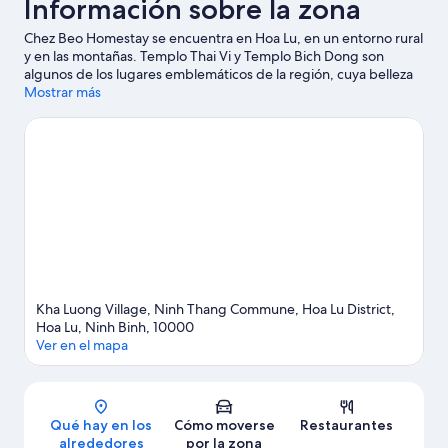
Información sobre la zona
Chez Beo Homestay se encuentra en Hoa Lu, en un entorno rural
y en las montañas. Templo Thai Vi y Templo Bich Dong son
algunos de los lugares emblemáticos de la región, cuya belleza
natural puedes admirar en Complejo paisajístico de Trang An y
Mostrar más
Parque de Aves Thung Nham. Tendrás oportunidad de disfrutar
del agua realizando un sinfín de actividades (por ejemplo,
pesca), pero también podrás vivir grandes aventuras
practicando las rutas a pie o en bicicleta en las inmediaciones.
Ver guía de viaje de Hoa Lu
Ver más albergues en Hoa Lu
Kha Luong Village, Ninh Thang Commune, Hoa Lu District,
Hoa Lu, Ninh Binh, 10000
Ver en el mapa
Mapa
Qué hay en los
Cómo moverse
Restaurantes
alrededores
por la zona