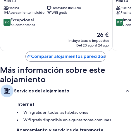
Hoa Lu
Hoa Lu
Luxury
Retreat
Piscina
Desayuno incluido
Piscin
Calefacción y ventiladores portátiles
Homestay
Ninh
Aparcamiento incluido
Wifi gratis
Piscina
Hoa
Binh
Duchas con hidromasaje, artículos de higiene personal de diseño y
Lu
Hoa
9.6
9.2
Excepcional
Imp
bidés
9,6
9,2
Lu
sobre
sobre
58 comentarios
7 co
Zapatillas infantiles, servicio de limpieza y sillas de oficina
10,
10,
El
26 €
Excepcional,
Impresi
precio
58 comentarios
7 comen
incluye tasas e impuestos
actual
Del 23 ago al 24 ago
es
de
Comparar alojamientos parecidos
26 €
Más información sobre este
alojamiento
Servicios del alojamiento
Internet
Wifi gratis en todas las habitaciones
Wifi gratis disponible en algunas zonas comunes
Aparcamiento y servicios de transporte