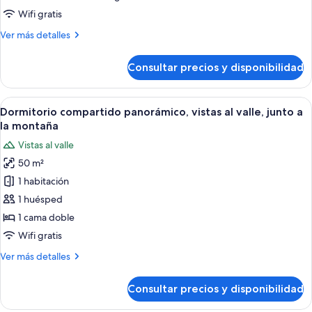
a
Wifi gratis
la
Más
Ver más detalles
montaña,
detalles
junto
de
Consultar precios y disponibilidad
Habitación
a
superior,
la
vistas
Abrir
Habitación con dos camas, cada una c
pista
7
a
Dormitorio compartido panorámico, vistas al valle, junto a
todas
de
la
la montaña
montaña,
las
esquí
Vistas al valle
junto
fotos
a
50 m²
de
la
1 habitación
Dormitorio
pista
de
compartido
1 huésped
esquí
panorámico,
1 cama doble
vistas
Wifi gratis
al
Más
Ver más detalles
valle,
detalles
junto
de
Consultar precios y disponibilidad
Dormitorio
a
compartido