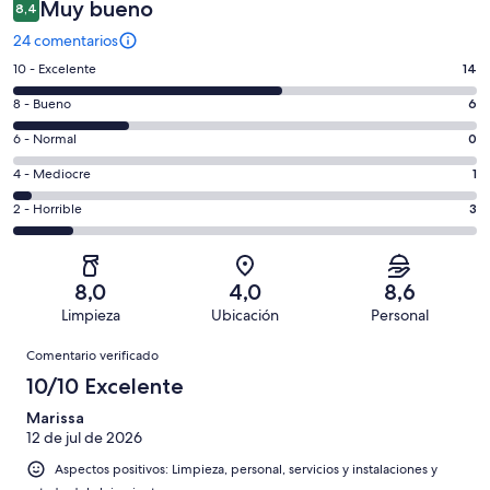
Muy bueno
8,4
24 comentarios
14
10 - Excelente
14
comentarios
6
8 - Bueno
6
de
comentarios
un
0
6 - Normal
0
de
total
comentarios
un
1
4 - Mediocre
1
de
de
total
comentarios
24
un
3
2 - Horrible
3
de
de
con
total
comentarios
24
un
una
de
de
con
total
puntuación
24
un
una
de
8,0
4,0
8,6
de
con
total
puntuación
24
Limpieza
Ubicación
Personal
10
una
de
de
con
Comentarios
-
puntuación
24
8
Comentario verificado
una
Excelente
de
con
-
puntuación
10/10 Excelente
6
una
Bueno
de
-
puntuación
Marissa
4
Normal
12 de jul de 2026
de
-
2
Aspectos positivos: Limpieza, personal, servicios y instalaciones y
Mediocre
-