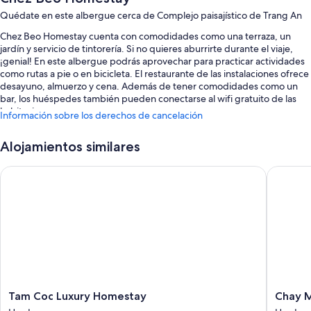
Quédate en este albergue cerca de Complejo paisajístico de Trang An
Chez Beo Homestay cuenta con comodidades como una terraza, un
jardín y servicio de tintorería. Si no quieres aburrirte durante el viaje,
¡genial! En este albergue podrás aprovechar para practicar actividades
como rutas a pie o en bicicleta. El restaurante de las instalaciones ofrece
desayuno, almuerzo y cena. Además de tener comodidades como un
bar, los huéspedes también pueden conectarse al wifi gratuito de las
habitaciones.
Información sobre los derechos de cancelación
Estos son otros servicios:
Alojamientos similares
Aparcamiento gratis
Tam Coc Luxury Homestay
Chay Mou
Desayuno típico de la cocina local (de pago), bicicletas de alquiler y
un servicio de transporte desde y hasta el aeropuerto (de pago)
Una caja fuerte en recepción, asistencia turística y para la compra de
entradas y servicios de conserjería
Características de la habitación
Todas las habitaciones cuentan con decoraciones diferentes, y tienen
comodidades entre las que se incluyen wifi gratis y sillas de oficina,
además de mesas de comedor y botellas de agua gratuitas.
Tam
Chay
Tam Coc Luxury Homestay
Chay M
Coc
Mountai
Además, otros de los servicios que encontrarás incluyen los siguientes: