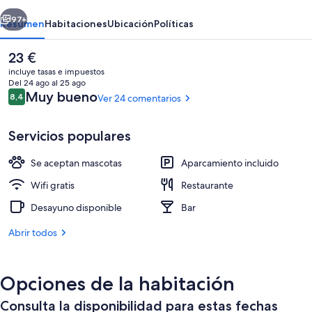
erior
Siguiente
97+
Resumen
Habitaciones
Ubicación
Políticas
El
23 €
precio
incluye tasas e impuestos
actual
Del 24 ago al 25 ago
es
Comentarios
Muy bueno
8,4
Ver 24 comentarios
8,4 de 10
de
23 €
Servicios populares
Se aceptan mascotas
Aparcamiento incluido
Habitación clásica (in the Forest ) | C
Wifi gratis
Restaurante
Desayuno disponible
Bar
Abrir todos
Opciones de la habitación
Consulta la disponibilidad para estas fechas