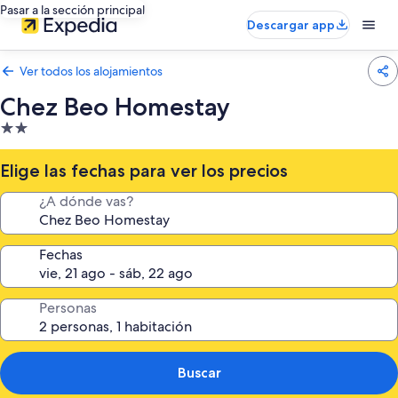
Pasar a la sección principal
Descargar app
Ver todos los alojamientos
Chez Beo Homestay
Alojamiento
de
2.0 estrellas
Elige las fechas para ver los precios
¿A dónde vas?
Fechas
Personas
Buscar