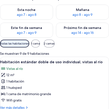
Consulta la disponibilidad para esta noche, ago 7 - ago 8
Consulta la disponibilidad pa
Esta noche
Mañana
ago 7 - ago 8
ago 8 - ago 9
Consulta la disponibilidad para este fin de semana, ago 7 - ag
Consulta la disponibilidad par
Este fin de semana
Próximo fin de semana
ago 7 - ago 9
ago 14 - ago 16
Filtros
Todas las habitaciones
1 cama
2 camas
disponibles
para
Se muestran 9 de 9 habitaciones
las
Abrir
Una cama con ropa de cama y almohad
4
Habitación estándar doble de uso individual, vistas al río
habitaciones
todas
Vistas al río
las
12 m²
fotos
de
1 habitación
Habitación
1 huésped
estándar
1 cama de matrimonio grande
doble
Wifi gratis
de
Más
Ver más detalles