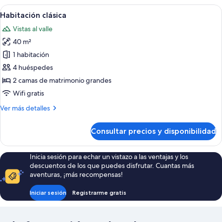
la
panorámico,
Abrir
Una cabaña de madera rústica con ven
montaña
7
vistas
Habitación clásica
todas
al
Vistas al valle
valle,
las
junto
40 m²
fotos
a
de
1 habitación
la
Habitación
montaña
4 huéspedes
clásica
2 camas de matrimonio grandes
Wifi gratis
Más
Ver más detalles
detalles
de
Consultar precios y disponibilidad
Habitación
clásica
Inicia sesión para echar un vistazo a las ventajas y los
descuentos de los que puedes disfrutar. Cuantas más
aventuras, ¡más recompensas!
Iniciar sesión
Registrarme gratis