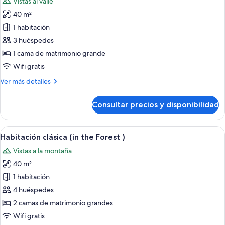
Vistas al valle
a
fotos
la
40 m²
de
montaña
1 habitación
Habitación
superior,
3 huéspedes
1
1 cama de matrimonio grande
cama
Wifi gratis
de
Más
Ver más detalles
matrimonio
detalles
grande,
de
Consultar precios y disponibilidad
Habitación
vistas
superior,
al
1
Abrir
Habitación clásica (in the Forest ) | C
valle,
10
cama
Habitación clásica (in the Forest )
todas
junto
de
Vistas a la montaña
matrimonio
las
a
grande,
40 m²
fotos
la
vistas
de
1 habitación
montaña
al
Habitación
valle,
4 huéspedes
junto
clásica
2 camas de matrimonio grandes
a
(in
Wifi gratis
la
the