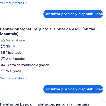
montaña
Más
Ver más detalles
Forest
detalles
)
de
Consultar precios y disponibilidad
Habitación
clásica
(in
Abrir
Una estructura de madera con balcón,
7
the
Habitación Signature, junto a la pista de esquí (on the
todas
Forest
Mountain)
)
las
Vistas al valle
fotos
35 m²
de
1 habitación
Habitación
Signature,
2 huéspedes
junto
1 cama de matrimonio grande
a
Wifi gratis
la
Más
Ver más detalles
pista
detalles
de
de
Consultar precios y disponibilidad
Habitación
esquí
Signature,
(on
junto
Abrir
Un puente de madera que conduce a u
the
6
a
Habitación básica, 1 habitación, junto a la montaña