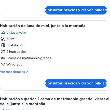
uso
detalles
individual,
de
Consultar precios y disponibilidad
vistas
Habitación
estándar
al
doble
Abrir
Una casa de madera rústica con tech
río
7
de
Habitación de luna de miel, junto a la montaña
todas
uso
Vistas al valle
individual,
las
vistas
30 m²
fotos
al
de
1 habitación
río
Habitación
2 huéspedes
de
1 cama de matrimonio grande
luna
Wifi gratis
de
Más
Ver más detalles
miel,
detalles
junto
de
Consultar precios y disponibilidad
a
Habitación
de
la
luna
Abrir
Un sendero de madera que lleva a una
montaña
11
de
Habitación superior, 1 cama de matrimonio grande, vistas al
todas
miel,
valle, junto a la montaña
junto
las