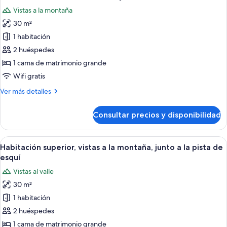
todas
Mountain)
la
Vistas a la montaña
pista
las
de
30 m²
fotos
esquí
de
1 habitación
(on
Habitación
the
2 huéspedes
Mountain)
básica,
1 cama de matrimonio grande
1
Wifi gratis
habitación,
Más
Ver más detalles
junto
detalles
a
de
Consultar precios y disponibilidad
la
Habitación
básica,
montaña
1
Abrir
Un dormitorio con cama, escritorio y v
9
habitación,
Habitación superior, vistas a la montaña, junto a la pista de
todas
junto
esquí
a
las
Vistas al valle
la
fotos
montaña
30 m²
de
1 habitación
Habitación
superior,
2 huéspedes
vistas
1 cama de matrimonio grande