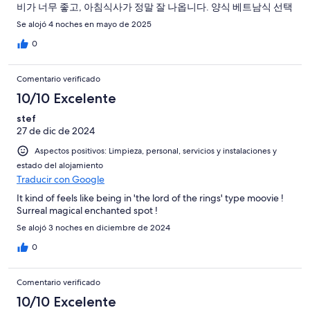
비가 너무 좋고, 아침식사가 정말 잘 나옵니다. 양식 베트남식 선택
할수 있습니다.
Se alojó 4 noches en mayo de 2025
0
Comentario verificado
10/10 Excelente
stef
27 de dic de 2024
Aspectos positivos: Limpieza, personal, servicios y instalaciones y
estado del alojamiento
Traducir con Google
It kind of feels like being in 'the lord of the rings' type moovie !
Surreal magical enchanted spot !
Se alojó 3 noches en diciembre de 2024
0
Comentario verificado
10/10 Excelente