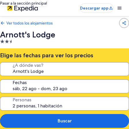
Pasar a la sección principal
Descargar app
Ver todos los alojamientos
Arnott's Lodge
Alojamiento
de
2.5 estrellas
Elige las fechas para ver los precios
¿A dónde vas?
Fechas
Personas
Buscar