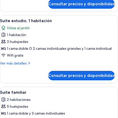
de
Consultar precios y disponibilidad
Habitación
básica
Abrir
Una habitación con dos camas individu
7
Suite estudio, 1 habitación
todas
Vistas al jardín
las
1 habitación
fotos
de
3 huéspedes
Suite
1 cama doble O 2 camas individuales grandes y 1 cama individual
estudio,
Wifi gratis
1
Más
Ver más detalles
habitación
detalles
de
Consultar precios y disponibilidad
Suite
estudio,
1
Abrir
Un dormitorio con cama, dos mesitas d
7
habitación
Suite familiar
todas
2 habitaciones
las
5 huéspedes
fotos
de
1 cama doble y 3 camas individuales