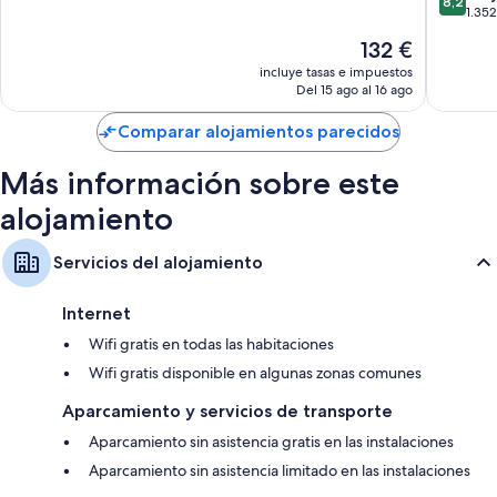
8,2
Keauka
10,
sobre
1.35
Muy
10,
El
132 €
bueno,
Muy
precio
1.004 comentarios
bueno,
incluye tasas e impuestos
actual
Del 15 ago al 16 ago
1.352 c
es
de
Comparar alojamientos parecidos
132 €
Más información sobre este
alojamiento
Servicios del alojamiento
Internet
Wifi gratis en todas las habitaciones
Wifi gratis disponible en algunas zonas comunes
Aparcamiento y servicios de transporte
Aparcamiento sin asistencia gratis en las instalaciones
Aparcamiento sin asistencia limitado en las instalaciones