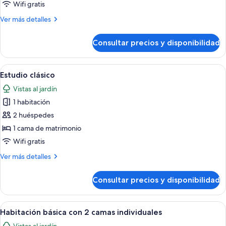
Suite
Wifi gratis
familiar
Más
Ver más detalles
detalles
de
Consultar precios y disponibilidad
Suite
familiar
Abrir
Un dormitorio con cama, mesita de noc
8
Estudio clásico
todas
Vistas al jardín
las
1 habitación
fotos
de
2 huéspedes
Estudio
1 cama de matrimonio
clásico
Wifi gratis
Más
Ver más detalles
detalles
de
Consultar precios y disponibilidad
Estudio
clásico
Abrir
Habitación de hotel con dos camas, una
4
Habitación básica con 2 camas individuales
todas