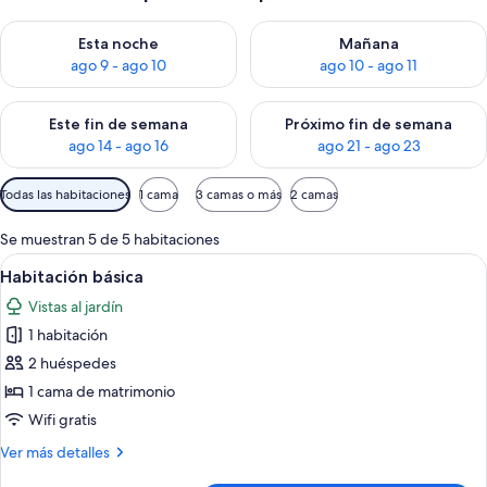
Consulta la disponibilidad para esta noche, ago 9 - ago 10
Consulta la disponibilidad par
Esta noche
Mañana
ago 9 - ago 10
ago 10 - ago 11
Consulta la disponibilidad para este fin de semana, ago 14 - a
Consulta la disponibilidad par
Este fin de semana
Próximo fin de semana
ago 14 - ago 16
ago 21 - ago 23
Filtros
Todas las habitaciones
1 cama
3 camas o más
2 camas
disponibles
para
Se muestran 5 de 5 habitaciones
las
Abrir
Un dormitorio con una cama grande, un
6
Habitación básica
habitaciones
todas
Vistas al jardín
las
1 habitación
fotos
de
2 huéspedes
Habitación
1 cama de matrimonio
básica
Wifi gratis
Más
Ver más detalles
detalles