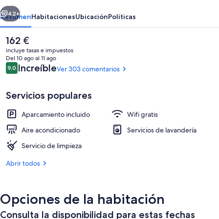
erior
Siguiente
42+
Resumen
Habitaciones
Ubicación
Políticas
El
162 €
precio
incluye tasas e impuestos
actual
Del 10 ago al 11 ago
es
Comentarios
Increíble
9,0
Ver 303 comentarios
9,0 de 10
de
162 €
Servicios populares
Aparcamiento incluido
Wifi gratis
Habitación básica con 2 camas individua
Aire acondicionado
Servicios de lavandería
Servicio de limpieza
Abrir todos
Opciones de la habitación
Consulta la disponibilidad para estas fechas