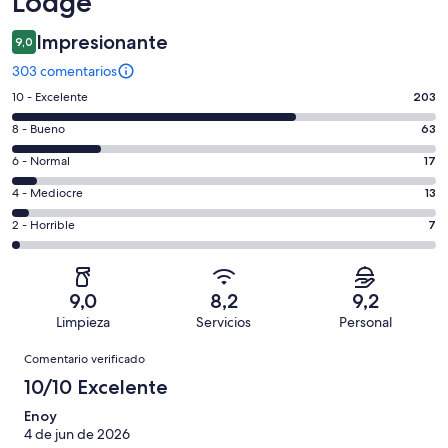
Lodge
Impresionante
9,0
303 comentarios
203
10 - Excelente
203
comentarios
63
8 - Bueno
63
de
comentarios
un
17
6 - Normal
17
de
total
comentarios
un
13
4 - Mediocre
13
de
de
total
comentarios
303
un
7
2 - Horrible
7
de
de
con
total
comentarios
303
un
una
de
de
con
total
puntuación
303
un
una
de
9,0
8,2
9,2
de
con
total
puntuación
303
Limpieza
Servicios
Personal
10
una
de
de
con
Comentarios
-
puntuación
303
8
Comentario verificado
una
Excelente
de
con
-
puntuación
10/10 Excelente
6
una
Bueno
de
-
puntuación
Enoy
4
Normal
4 de jun de 2026
de
-