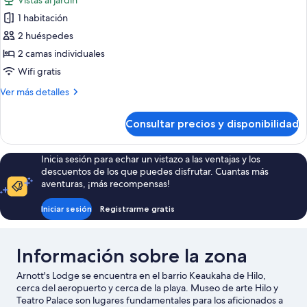
Vistas al jardín
las
1 habitación
fotos
de
2 huéspedes
Habitación
2 camas individuales
básica
Wifi gratis
con
Más
Ver más detalles
2
detalles
camas
de
Consultar precios y disponibilidad
Habitación
individuales
básica
con
Inicia sesión para echar un vistazo a las ventajas y los
2
descuentos de los que puedes disfrutar. Cuantas más
camas
aventuras, ¡más recompensas!
individuales
Iniciar sesión
Registrarme gratis
Información sobre la zona
Arnott's Lodge se encuentra en el barrio Keaukaha de Hilo,
cerca del aeropuerto y cerca de la playa. Museo de arte Hilo y
Teatro Palace son lugares fundamentales para los aficionados a