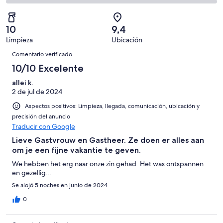
con
total
comentarios
10
un
una
de
de
con
total
puntuación
10
un
una
de
10
9,4
de
con
total
puntuación
10
Limpieza
Ubicación
10
una
de
de
Comentarios
con
-
puntuación
10
Comentario verificado
8
una
Excelente
de
con
10/10 Excelente
-
puntuación
6
una
Bueno
de
allei k.
-
puntuación
4
2 de jul de 2024
Normal
de
-
2
Aspectos positivos: Limpieza, llegada, comunicación, ubicación y
Mediocre
-
precisión del anuncio
Traducir con Google
Horrible
Lieve Gastvrouw en Gastheer. Ze doen er alles aan
om je een fijne vakantie te geven.
We hebben het erg naar onze zin gehad. Het was ontspannen
en gezellig...
Se alojó 5 noches en junio de 2024
0