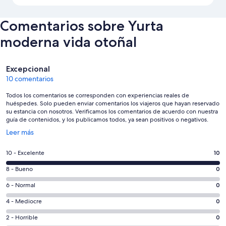
Comentarios sobre Yurta
moderna vida otoñal
Comentarios
Excepcional
10 comentarios
Todos los comentarios se corresponden con experiencias reales de
huéspedes. Solo pueden enviar comentarios los viajeros que hayan reservado
su estancia con nosotros. Verificamos los comentarios de acuerdo con nuestra
guía de contenidos, y los publicamos todos, ya sean positivos o negativos.
Se
Leer más
abre
en
10
10 - Excelente
10
una
comentarios
ventana
0
8 - Bueno
0
de
nueva
comentarios
un
0
6 - Normal
0
de
total
comentarios
un
0
4 - Mediocre
0
de
de
total
comentarios
10
un
0
2 - Horrible
0
de
de