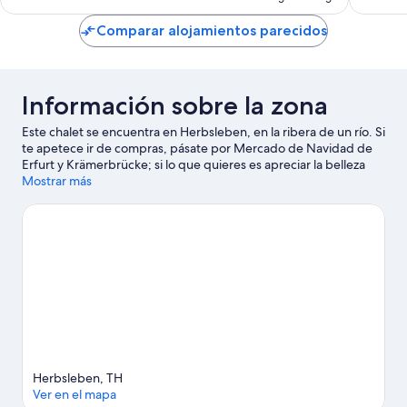
es
de
Comparar alojamientos parecidos
79 €
Información sobre la zona
Este chalet se encuentra en Herbsleben, en la ribera de un río. Si
te apetece ir de compras, pásate por Mercado de Navidad de
Erfurt y Krämerbrücke; si lo que quieres es apreciar la belleza
natural de la región, visita Parque Nacional Hainich y Parque
Mostrar más
Natural Kyffhäuser. ¿Viajas con niños? Si es así, puedes llevarlos a
Centro de Deportes de Hielo de Erfurt o a Estadio Steigerwald.
Ver guía de viaje de Herbsleben
Ver más chalets en Herbsleben
Herbsleben, TH
Ver en el mapa