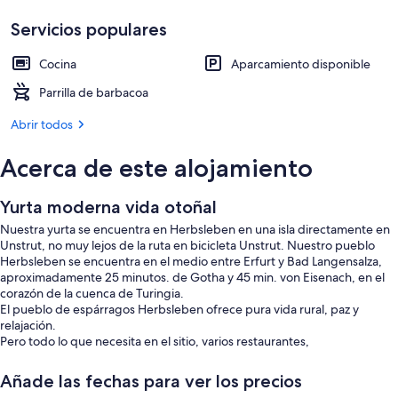
Servicios populares
Cocina
Aparcamiento disponible
Parrilla de barbacoa
Abrir todos
Acerca de este alojamiento
Yurta moderna vida otoñal
Nuestra yurta se encuentra en Herbsleben en una isla directamente en
Unstrut, no muy lejos de la ruta en bicicleta Unstrut. Nuestro pueblo
Herbsleben se encuentra en el medio entre Erfurt y Bad Langensalza,
aproximadamente 25 minutos. de Gotha y 45 min. von Eisenach, en el
corazón de la cuenca de Turingia.
El pueblo de espárragos Herbsleben ofrece pura vida rural, paz y
relajación.
Pero todo lo que necesita en el sitio, varios restaurantes,
supermercados, varias panaderías y carnicerías, oficina de correos, caja
de ahorros, farmacia y mucho más. Nuestros lugares de interés en
Añade las fechas para ver los precios
Herbsleben también lo invitan a quedarse: ruinas del castillo, museo de