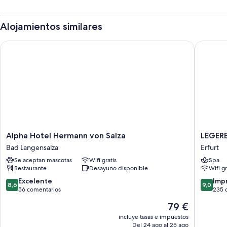
Alojamientos similares
Alpha Hotel Hermann von Salza
LEGERE 
Alpha
LEGERE
Alpha Hotel Hermann von Salza
LEGERE
Hotel
HOTEL
Bad Langensalza
Erfurt
Hermann
Erfurt
Se aceptan mascotas
Wifi gratis
Spa
von
Erfurt
Restaurante
Desayuno disponible
Wifi gr
Salza
Bad
8.6
9.0
Excelente
Imp
8,6
9,0
Langensalza
sobre
sobre
56 comentarios
235 
10,
10,
El
79 €
Excelente,
Impresi
precio
56 comentarios
235 com
incluye tasas e impuestos
actual
Del 24 ago al 25 ago