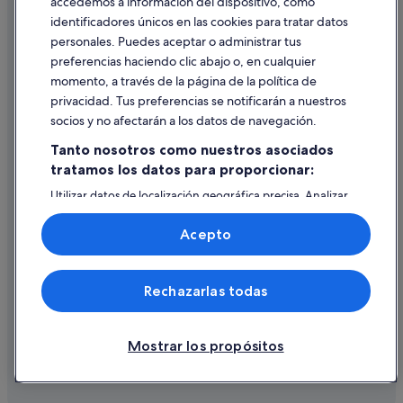
accedemos a información del dispositivo, como
identificadores únicos en las cookies para tratar datos
Ayuda
personales. Puedes aceptar o administrar tus
Ayuda
preferencias haciendo clic abajo o, en cualquier
momento, a través de la página de la política de
Cancelar un vuelo
privacidad. Tus preferencias se notificarán a nuestros
Cancelar una reserva de hotel o de un alquiler vacacional
socios y no afectarán a los datos de navegación.
Plazos de reembolso
Tanto nosotros como nuestros asociados
tratamos los datos para proporcionar:
Utilizar un cupón de Expedia
Utilizar datos de localización geográfica precisa. Analizar
Documentos para viajes internacionales
activamente las características del dispositivo para su
identificación. Almacenar la información en un dispositivo
Acepto
y/o acceder a ella. Publicidad y contenido personalizados,
medición de publicidad y contenido, investigación de
audiencia y desarrollo de servicios.
© 2026 Expedia, Inc., una empresa de Expedia Group. Todos los
Rechazarlas todas
Lista de asociados (proveedores)
derechos reservados. Expedia y el logotipo de Expedia son marcas
comerciales o marcas comerciales registradas de Expedia, Inc.
Vacationspot, S.L., Agencia de Viajes, I-AV-0000631.3.
Mostrar los propósitos