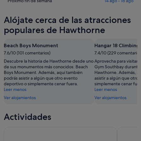
Hawthorne
precios
Comprueba
Próximo fin de semana
14 ago - 16 ago
noche,
para
en
los
6
mañana
Hawthorne
precios
Alójate cerca de las atracciones
ago
por
para
en
-
la
este
Hawthorne
populares de Hawthorne
7
noche,
fin
para
ago
7
de
el
Beach Boys Monument
Hangar 18 Climbin
ago
semana,
próximo
-
7.6/10 (101 comentarios)
7
7.4/10 (229 comentarios
fin
8
ago
de
Descubre la historia de Hawthorne desde uno
Aprovecha para visitar 
ago
-
semana,
de sus monumentos más conocidos: Beach
Gym Southbay durante t
Boys Monument. Además, aquí también
Hawthorne. Además, aq
9
14
podrás asistir a algún que otro evento
asistir a algún que otro
ago
ago
deportivo o simplemente cenar fuera.
simplemente cenar fuer
-
Leer menos
Leer menos
16
Ver alojamientos
Ver alojamientos
ago
Actividades
Entradas a los Estudios Universal de Hollywood
Entradas U