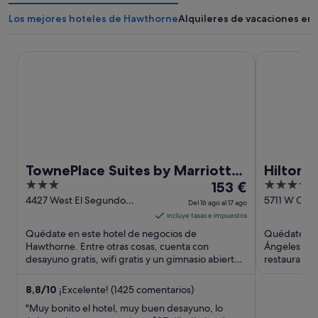
Los mejores hoteles de Hawthorne
Alquileres de vacaciones e
TownePlace Suites by Marriott Los Angeles LAX/Hawthor
Hilton Los 
TownePlace Suites by Marriott
Hilton 
3
El
4
Los Angeles LAX/Hawthorne
153 €
out
precio
out
4427 West El Segundo
5711 W Cent
Del 16 ago al 17 ago
Boulevard Hawthorne CA
Angeles CA
of
es
of
incluye tasas e impuestos
5
de
5
Quédate en este hotel de negocios de
Quédate en 
153 €
Hawthorne. Entre otras cosas, cuenta con
Ángeles. Ent
desayuno gratis, wifi gratis y un gimnasio abierto
por
restaurantes
las 24 horas. Algunos aspectos ...
transporte d
noche
del
8,8
/
10
¡Excelente! (1425 comentarios)
16
"Muy bonito el hotel, muy buen desayuno, lo