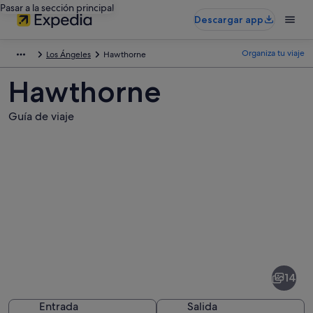
Pasar a la sección principal
Descargar app
Organiza tu viaje
Los Ángeles
Hawthorne
Hawthorne
Guía de viaje
Fotos
de
Hawthorne
14
Entrada
Salida