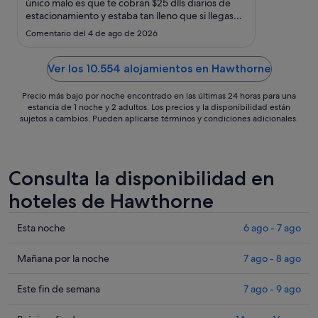
ago
único malo es que te cobran $25 dlls diarios de
estacionamiento y estaba tan lleno que si llegas
al
noche ya no encuentras lugar, me tuve que
17
Comentario del 4 de ago de 2026
estacionar en una librería y lo otro malo es que no
ago
hacen limpieza diario, en 5 días que estuve solo
fueron 1 día."
Ver los 10.554 alojamientos en Hawthorne
Precio más bajo por noche encontrado en las últimas 24 horas para una
estancia de 1 noche y 2 adultos. Los precios y la disponibilidad están
sujetos a cambios. Pueden aplicarse términos y condiciones adicionales.
Consulta la disponibilidad en
hoteles de Hawthorne
Comprueba
Esta noche
6 ago - 7 ago
los
precios
Comprueba
Mañana por la noche
7 ago - 8 ago
en
los
Hawthorne
precios
Comprueba
Este fin de semana
7 ago - 9 ago
para
en
los
esta