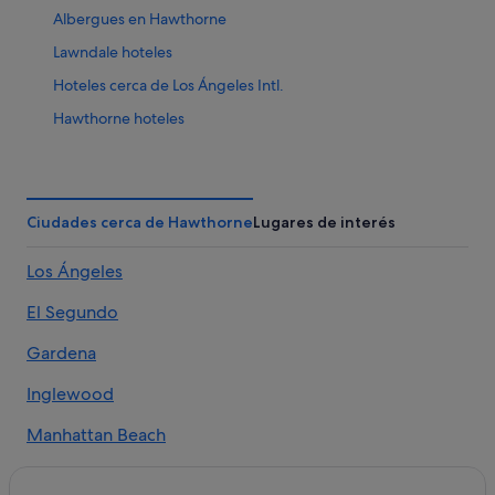
Albergues en Hawthorne
Lawndale hoteles
Hoteles cerca de Los Ángeles Intl.
Hawthorne hoteles
Campings de caravanas en Gardena
Ciudades cerca de Hawthorne
Lugares de interés
Los Ángeles
El Segundo
Gardena
Inglewood
Manhattan Beach
Redondo Beach