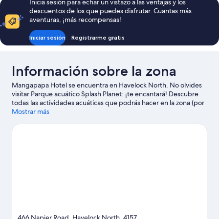
Inicia sesión para echar un vistazo a las ventajas y los
descuentos de los que puedes disfrutar. Cuantas más
aventuras, ¡más recompensas!
Iniciar sesión
Registrarme gratis
Información sobre la zona
Mangapapa Hotel se encuentra en Havelock North. No olvides
visitar Parque acuático Splash Planet: ¡te encantará! Descubre
todas las actividades acuáticas que podrás hacer en la zona (por
ejemplo, pesca); además, tendrás ocasión de disfrutar de la
Mostrar más
naturaleza al aire libre con opciones tan variadas como el
ciclismo de montaña, la equitación o las rutas a pie o en bicicleta.
Ver guía de viaje de Havelock North
466 Napier Road, Havelock North, 4157