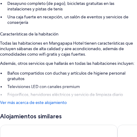
Desayuno completo (de pago), bicicletas gratuitas en las
instalaciones y pistas de tenis
Una caja fuerte en recepción, un salón de eventos y servicios de
conserjería
Características de la habitación
Todas las habitaciones en Mangapapa Hotel tienen características que
incluyen sábanas de alta calidad y aire acondicionado, además de
comodidades como wifi gratis y cajas fuertes.
Además, otros servicios que hallarás en todas las habitaciones incluyen:
Baños compartidos con duchas y artículos de higiene personal
gratuitos
Televisiones LED con canales premium
Frigoríficos, hervidores eléctricos y servicio de limpieza diario
Ver más acerca de este alojamiento
Alojamientos similares
Porters Boutique Hotel & Conference Centre
Scenic H