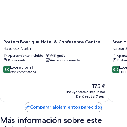
Porters
Scenic
Porters Boutique Hotel & Conference Centre
Scenic
Boutique
Hotel
Havelock North
Napier 
Hotel
Te
Aparcamiento incluido
Wifi gratis
Aparca
&
Pania
Restaurante
Aire acondicionado
Restau
Conference
Napier
Centre
Sur
9.6
8.8
Excepcional
Exc
9,6
8,8
Havelock
sobre
sobre
353 comentarios
1.00
North
10,
10,
Excepcional,
Excelent
El
175 €
353 comentarios
1.001 co
precio
incluye tasas e impuestos
actual
Del 6 sept al 7 sept
es
de
Comparar alojamientos parecidos
175 €
Más información sobre este