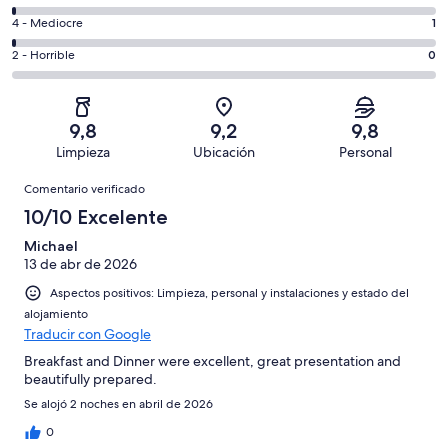
de
total
comentarios
un
1
4 - Mediocre
1
de
de
total
comentarios
173
un
0
2 - Horrible
0
de
de
con
total
comentarios
173
un
una
de
de
con
total
puntuación
173
un
una
de
9,8
9,2
9,8
de
con
total
puntuación
173
Limpieza
Ubicación
Personal
10
una
de
de
con
Comentarios
-
puntuación
173
8
Comentario verificado
una
Excelente
de
con
-
puntuación
10/10 Excelente
6
una
Bueno
de
-
puntuación
Michael
4
Normal
13 de abr de 2026
de
-
2
Aspectos positivos: Limpieza, personal y instalaciones y estado del
Mediocre
-
alojamiento
Horrible
Traducir con Google
Breakfast and Dinner were excellent, great presentation and
beautifully prepared.
Se alojó 2 noches en abril de 2026
0