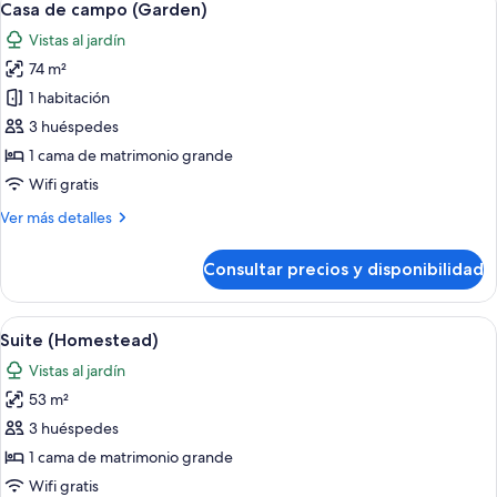
7
Casa de campo (Garden)
todas
Vistas al jardín
las
74 m²
fotos
de
1 habitación
Casa
3 huéspedes
de
1 cama de matrimonio grande
campo
Wifi gratis
(Garden)
Más
Ver más detalles
detalles
de
Consultar precios y disponibilidad
Casa
de
campo
Abrir
Una cama bien hecha con sábanas bla
11
(Garden)
Suite (Homestead)
todas
Vistas al jardín
las
53 m²
fotos
de
3 huéspedes
Suite
1 cama de matrimonio grande
(Homestead)
Wifi gratis