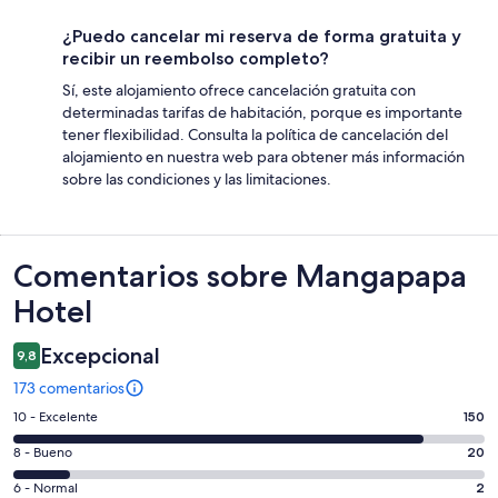
¿Puedo cancelar mi reserva de forma gratuita y
recibir un reembolso completo?
Sí, este alojamiento ofrece cancelación gratuita con
determinadas tarifas de habitación, porque es importante
tener flexibilidad. Consulta la política de cancelación del
alojamiento en nuestra web para obtener más información
sobre las condiciones y las limitaciones.
Comentarios
Comentarios sobre Mangapapa
Hotel
Excepcional
9,8
173 comentarios
150
10 - Excelente
150
comentarios
20
8 - Bueno
20
de
comentarios
un
2
6 - Normal
2