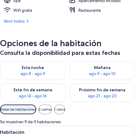
Spa
Aparcamiento incluido
Wifi gratis
Restaurante
Abrir todos
Opciones de la habitación
Consulta la disponibilidad para estas fechas
Consulta la disponibilidad para esta noche, ago 8 - ago 9
Consulta la disponibilidad pa
Esta noche
Mañana
ago 8 - ago 9
ago 9 - ago 10
Consulta la disponibilidad para este fin de semana, ago 14 - a
Consulta la disponibilidad par
Este fin de semana
Próximo fin de semana
ago 14 - ago 16
ago 21 - ago 23
Filtros
Todas las habitaciones
2 camas
1 cama
disponibles
para
Se muestran 9 de 9 habitaciones
las
Abrir
Un hotel de dos pisos con un área de 
1
Habitación
habitaciones