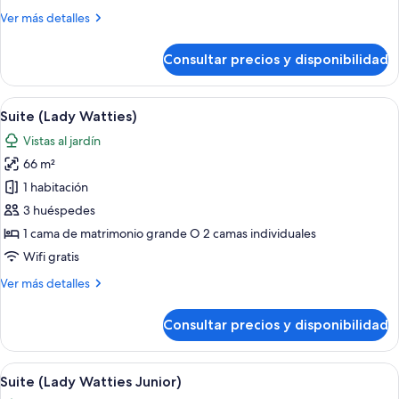
Más
Ver más detalles
detalles
de
Consultar precios y disponibilidad
Suite
(Homestead)
Abrir
Amplia sala de estar con un sofá, sill
12
Suite (Lady Watties)
todas
Vistas al jardín
las
66 m²
fotos
de
1 habitación
Suite
3 huéspedes
(Lady
1 cama de matrimonio grande O 2 camas individuales
Watties)
Wifi gratis
Más
Ver más detalles
detalles
de
Consultar precios y disponibilidad
Suite
(Lady
Watties)
Abrir
Un dormitorio con cama, sofá, televiso
12
Suite (Lady Watties Junior)
todas