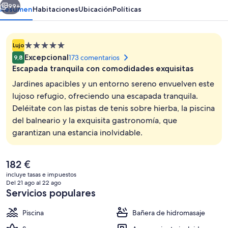
99+
Resumen
Habitaciones
Ubicación
Políticas
Alojamiento
Lujo
de
Excepcional
173 comentarios
9,8
5.0 estrellas
Escapada tranquila con comodidades exquisitas
Jardines apacibles y un entorno sereno envuelven este
lujoso refugio, ofreciendo una escapada tranquila.
Deléitate con las pistas de tenis sobre hierba, la piscina
Vista aérea
del balneario y la exquisita gastronomía, que
garantizan una estancia inolvidable.
El
182 €
precio
incluye tasas e impuestos
actual
Del 21 ago al 22 ago
es
Servicios populares
de
182 €
Piscina
Bañera de hidromasaje