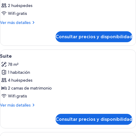
todas
2 huéspedes
las
Wifi gratis
fotos
de
Más
Ver más detalles
detalles
Habitación
de
Consultar precios y disponibilidad
Habitación
Abrir
Habitación de hotel con dos camas, un 
7
Suite
todas
78 m²
las
1 habitación
fotos
de
4 huéspedes
Suite
2 camas de matrimonio
Wifi gratis
Más
Ver más detalles
detalles
de
Consultar precios y disponibilidad
Suite
Abrir
Un dormitorio con una cama grande, c