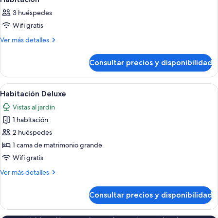
todas
3 huéspedes
las
Wifi gratis
fotos
de
Más
Ver más detalles
detalles
Habitación
de
Consultar precios y disponibilidad
Habitación
Abrir
Un edificio de dos pisos con un porch
1
Habitación Deluxe
todas
Vistas al jardín
las
1 habitación
fotos
de
2 huéspedes
Habitación
1 cama de matrimonio grande
Deluxe
Wifi gratis
Más
Ver más detalles
detalles
de
Consultar precios y disponibilidad
Habitación
Deluxe