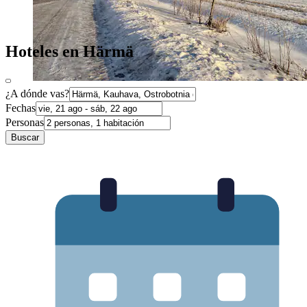
Hoteles en Härmä
¿A dónde vas?
Fechas
Personas
Buscar