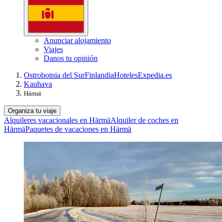
Anunciar alojamiento
Viajes
Danos tu opinión
Ostrobotnia del Sur
Finlandia
Hoteles
Expedia.es
Kauhava
Härmä
Organiza tu viaje
Alquileres vacacionales en Härmä
Alquiler de coches en
Härmä
Paquetes de vacaciones en Härmä