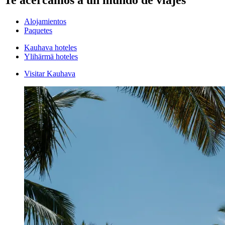
Te acercamos a un mundo de viajes
Alojamientos
Paquetes
Kauhava hoteles
Ylihärmä hoteles
Visitar Kauhava