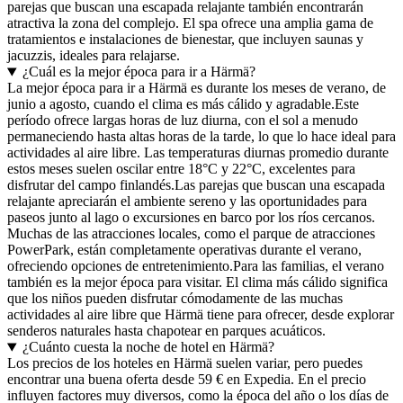
parejas que buscan una escapada relajante también encontrarán
atractiva la zona del complejo. El spa ofrece una amplia gama de
tratamientos e instalaciones de bienestar, que incluyen saunas y
jacuzzis, ideales para relajarse.
¿Cuál es la mejor época para ir a Härmä?
La mejor época para ir a Härmä es durante los meses de verano, de
junio a agosto, cuando el clima es más cálido y agradable.Este
período ofrece largas horas de luz diurna, con el sol a menudo
permaneciendo hasta altas horas de la tarde, lo que lo hace ideal para
actividades al aire libre. Las temperaturas diurnas promedio durante
estos meses suelen oscilar entre 18°C y 22°C, excelentes para
disfrutar del campo finlandés.Las parejas que buscan una escapada
relajante apreciarán el ambiente sereno y las oportunidades para
paseos junto al lago o excursiones en barco por los ríos cercanos.
Muchas de las atracciones locales, como el parque de atracciones
PowerPark, están completamente operativas durante el verano,
ofreciendo opciones de entretenimiento.Para las familias, el verano
también es la mejor época para visitar. El clima más cálido significa
que los niños pueden disfrutar cómodamente de las muchas
actividades al aire libre que Härmä tiene para ofrecer, desde explorar
senderos naturales hasta chapotear en parques acuáticos.
¿Cuánto cuesta la noche de hotel en Härmä?
Los precios de los hoteles en Härmä suelen variar, pero puedes
encontrar una buena oferta desde 59 € en Expedia. En el precio
influyen factores muy diversos, como la época del año o los días de