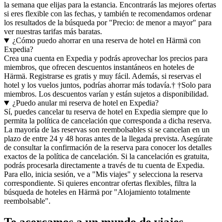
la semana que elijas para la estancia. Encontrarás las mejores ofertas
si eres flexible con las fechas, y también te recomendamos ordenar
los resultados de la búsqueda por "Precio: de menor a mayor" para
ver nuestras tarifas más baratas.
¿Cómo puedo ahorrar en una reserva de hotel en Härmä con
Expedia?
Crea una cuenta en Expedia y podrás aprovechar los precios para
miembros, que ofrecen descuentos instantáneos en hoteles de
Härmä. Registrarse es gratis y muy fácil. Además, si reservas el
hotel y los vuelos juntos, podrías ahorrar más todavía.† †Solo para
miembros. Los descuentos varían y están sujetos a disponibilidad.
¿Puedo anular mi reserva de hotel en Expedia?
Sí, puedes cancelar tu reserva de hotel en Expedia siempre que lo
permita la política de cancelación que corresponda a dicha reserva.
La mayoría de las reservas son reembolsables si se cancelan en un
plazo de entre 24 y 48 horas antes de la llegada prevista. Asegúrate
de consultar la confirmación de la reserva para conocer los detalles
exactos de la política de cancelación. Si la cancelación es gratuita,
podrás procesarla directamente a través de tu cuenta de Expedia.
Para ello, inicia sesión, ve a "Mis viajes" y selecciona la reserva
correspondiente. Si quieres encontrar ofertas flexibles, filtra la
búsqueda de hoteles en Härmä por "Alojamiento totalmente
reembolsable".