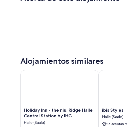
Alojamientos similares
Holiday Inn - the niu, Ridge Halle Central Station b
ibis Styles Hal
Holiday
ibis
Holiday Inn - the niu, Ridge Halle
ibis Styles 
Inn
Styles
Central Station by IHG
Halle (Saale)
-
Halle
Halle (Saale)
Se aceptan m
the
Halle