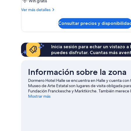
Wifi gratis
Más
Ver más detalles
detalles
de
Consultar precios y disponibilida
Habitación
Inicia sesión para echar un vistazo a
puedes disfrutar. Cuantas más aven
Información sobre la zona
Dormero Hotel Halle se encuentra en Halle y cuenta con f
Museo de Arte Estatal son lugares de visita obligada para l
Fundación Franckesche y Marktkirche. También merece la
Friedrich-Haendel. Practica tu swing en un campo de golf 
Mostrar más
ciclismo de montaña o las rutas a pie o en bicicleta por l