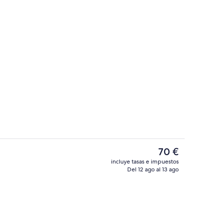
nquetes
Escaleras
El
70 €
precio
incluye tasas e impuestos
actual
Del 12 ago al 13 ago
Detalle del exterior
es
de
70 €