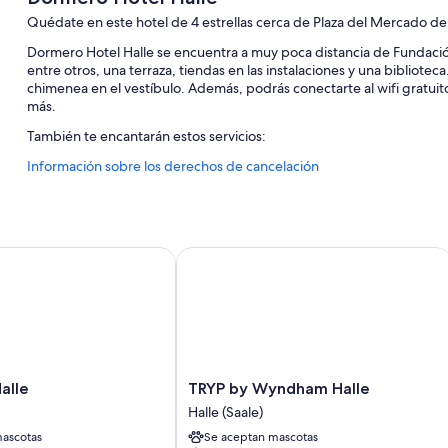
Quédate en este hotel de 4 estrellas cerca de Plaza del Mercado de
Dormero Hotel Halle se encuentra a muy poca distancia de Fundac
entre otros, una terraza, tiendas en las instalaciones y una bibliote
chimenea en el vestíbulo. Además, podrás conectarte al wifi gratui
más.
También te encantarán estos servicios:
Información sobre los derechos de cancelación
Desayuno bufé (de pago), servicio de registro de salida exprés 
Un ascensor, una sala de ordenadores y consigna de equipaje
Una caja fuerte en recepción y salas de reuniones
Los huéspedes suelen hablar bien de aspectos como la amabilid
y IHG
le
TRYP by Wyndham Halle
Características de la habitación
Las 89 habitaciones con muebles diferentes disponen de característ
comodidades tales como wifi gratis y minibares (con algunos artículo
Además, otros de los servicios que encontrarás incluyen:
TRYP
Halle
TRYP by Wyndham Halle
Baños con duchas y artículos de higiene personal gratuitos
by
Halle (Saale)
Televisiones de pantalla plana de 40 pulgadas con canales por sa
Wyndham
ascotas
Se aceptan mascotas
Halle
Servicio de limpieza diario y escritorios