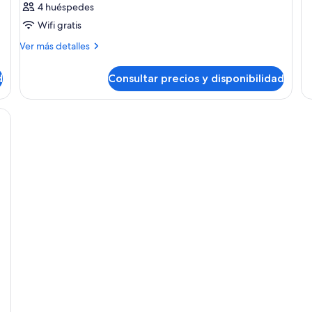
4 huéspedes
Wifi gratis
Más
Ver más detalles
detalles
de
d
Consultar precios y disponibilidad
Habitación