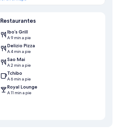
Mapa
Restaurantes
Ibo‘s Grill
A 9 min a pie
Delizio Pizza
A 4 min a pie
Sao Mai
A 2 min a pie
Tchibo
A 6 min a pie
Royal Lounge
A 11 min a pie