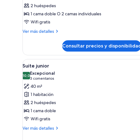
Habitación
2 huéspedes
Confort
1 cama doble O 2 camas individuales
Wifi gratis
Más
Ver más detalles
detalles
de
Consultar precios y disponibilida
Habitación
Confort
Abrir
Una habitación con un sofá, do
7
Suite junior
todas
Excepcional
las
10,0
10,0 de 10
(3 comentarios)
3 comentarios
fotos
40 m²
de
1 habitación
Suite
2 huéspedes
junior
1 cama doble
Wifi gratis
Más
Ver más detalles
detalles
de