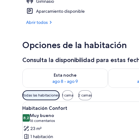
Gimnasio
Terraza o pat
Aparcamiento disponible
Abrir todos
Opciones de la habitación
Consulta la disponibilidad para estas fec
Consulta la disponibilidad para esta noche, ago 8 - 
Consulta la d
Esta noche
ago 8 - ago 9
Filtros
Todas las habitaciones
1 cama
2 camas
disponibles
Abrir
Habitación de hotel con dos ca
para
2
Habitación Confort
todas
las
Muy bueno
las
8,2
habitaciones
8,2 de 10
(16 comentarios)
16 comentarios
fotos
23 m²
de
1 habitación