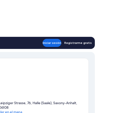
Iniciar sesión
Registrarme gratis
Leipziger Strasse, 76, Halle (Saale), Saxony-Anhalt,
06108
Ver en el mapa