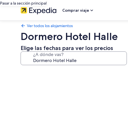
Pasar a la sección principal
Comprar viaje
Ver todos los alojamientos
Dormero Hotel Halle
Elige las fechas para ver los precios
¿A dónde vas?
Galería
de
imágenes
de
Dormero
Hotel
Halle