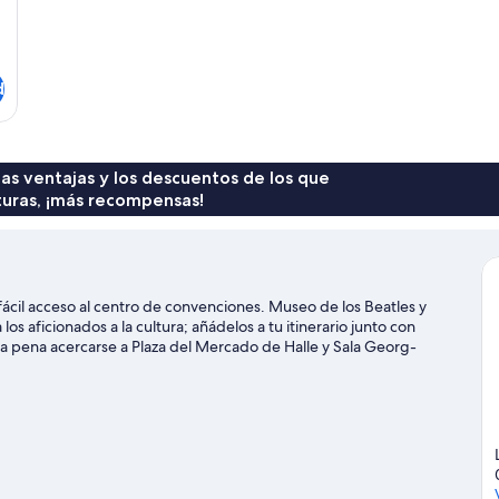
d
 las ventajas y los descuentos de los que
turas, ¡más recompensas!
ácil acceso al centro de convenciones. Museo de los Beatles y
os aficionados a la cultura; añádelos a tu itinerario junto con
 pena acercarse a Plaza del Mercado de Halle y Sala Georg-
cercano, o disfruta de otras actividades al aire libre como el
os alrededores.
Ver guía de viaje de Halle