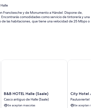
 Halle
ión Franckesche y de Monumento a Händel. Dispone de,
ca. Encontrarás comodidades como servicio de tintorería y una
to de las habitaciones, que tiene una velocidad de 25 Mbps o
y personal multilingüe
ad del personal
B&B HOTEL Halle (Saale)
City Hotel Am Wasser
icas que incluyen sábanas de alta calidad, además de
s gratuitos).
B&B
City
B&B HOTEL Halle (Saale)
City Hotel Am Wass
HOTEL
Hotel
Casco antiguo de Halle (Saale)
Paulusviertel
télite
Halle
Am
Se aceptan mascotas
Se aceptan mascotas
(Saale)
Wasserturm