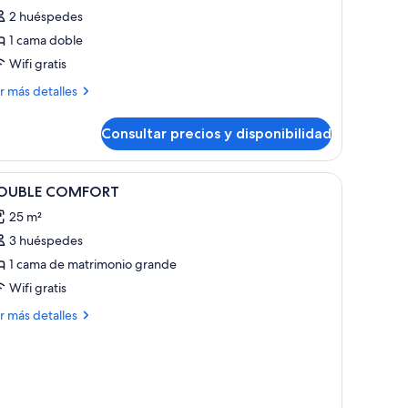
abitación
2 huéspedes
stándar
1 cama doble
oble
Wifi gratis
ás
r más detalles
talles
Consultar precios y disponibilidad
bitación
tándar
ble
brir
Ropa de cama de alta calidad y minibar (con a
4
OUBLE COMFORT
odas
25 m²
s
3 huéspedes
otos
e
1 cama de matrimonio grande
OUBLE
Wifi gratis
OMFORT
ás
r más detalles
talles
OUBLE
OMFORT