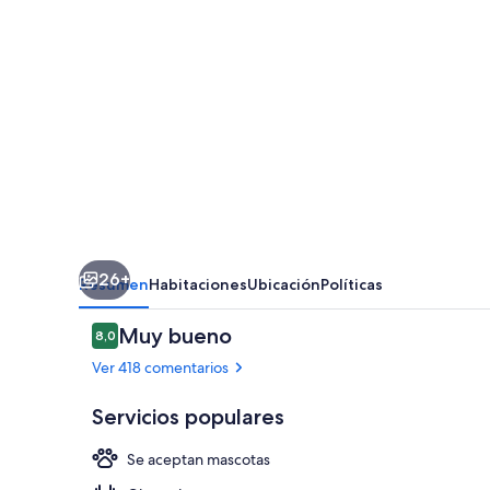
26+
Resumen
Habitaciones
Ubicación
Políticas
Comentarios
Muy bueno
8,0
8,0 de 10
Ver 418 comentarios
Servicios populares
Se aceptan mascotas