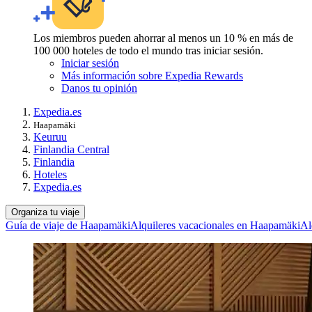
Los miembros pueden ahorrar al menos un 10 % en más de
100 000 hoteles de todo el mundo tras iniciar sesión.
Iniciar sesión
Más información sobre Expedia Rewards
Danos tu opinión
Expedia.es
Haapamäki
Keuruu
Finlandia Central
Finlandia
Hoteles
Expedia.es
Organiza tu viaje
Guía de viaje de Haapamäki
Alquileres vacacionales en Haapamäki
Al