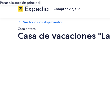
Pasar a la sección principal
Comprar viaje
Ver todos los alojamientos
Casa entera
Casa de vacaciones "La
Galería
de
imágenes
de
Casa
de
vacaciones
"La
Roqueta"