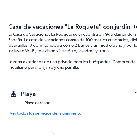
Casa de vacaciones "La Roqueta" con jardín, t
La Casa de Vacaciones La Roqueta se encuentra en Guardamar del Se
España. La casa de vacaciones consta de 100 metros cuadrados, divi
lavavajillas, 3 dormitorios, así como 2 baños y un medio baño y por lo
incluyen Wi-Fi, televisión vía satélite, lavadora y trona.
La zona exterior es de uso privado para los huéspedes. Comprende 
mobiliario para relajarse y una parrilla.
La playa Platja Centre está a un minuto a pie (115 m). El restaurant
cercano está a 3 minutos a pie (280 m) y un bar cercano está a 4 min
minutos en coche (30 km), mientras que el aeropuerto de Murcia es
Playa
Hay aparcamiento en la calle.
Playa cercana
Las sábanas y toallas están disponibles bajo petición y por un coste a
Ver todos los servicios del alojamiento
- Cuna Pagos 30,00 € por persona
nal
Hotel Torrejoven