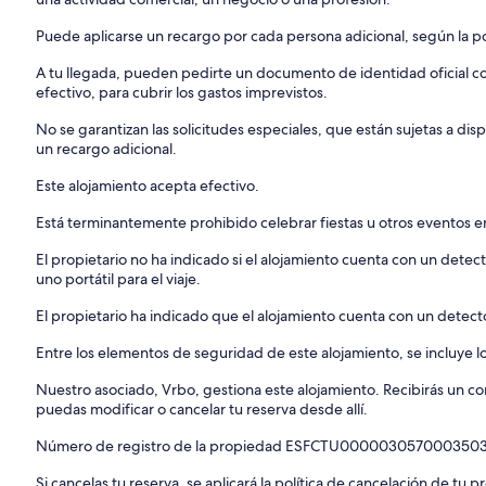
Puede aplicarse un recargo por cada persona adicional, según la pol
A tu llegada, pueden pedirte un documento de identidad oficial con
efectivo, para cubrir los gastos imprevistos.
No se garantizan las solicitudes especiales, que están sujetas a d
un recargo adicional.
Este alojamiento acepta efectivo.
Está terminantemente prohibido celebrar fiestas u otros eventos en
El propietario no ha indicado si el alojamiento cuenta con un dete
uno portátil para el viaje.
El propietario ha indicado que el alojamiento cuenta con un detec
Entre los elementos de seguridad de este alojamiento, se incluye lo
Nuestro asociado, Vrbo, gestiona este alojamiento. Recibirás un c
puedas modificar o cancelar tu reserva desde allí.
Número de registro de la propiedad ESFCTU0000030570003
Si cancelas tu reserva, se aplicará la política de cancelación de tu