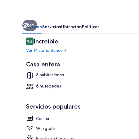
con
jardín,
terraza
24+
y
Resumen
Servicios
Ubicación
Políticas
Wi-
Comentarios
Increíble
9,2
Fi
9,2 de 10
Ver 14 comentarios
Casa entera
Ubicación cer
3 habitaciones
6 huéspedes
Servicios populares
Cocina
Wifi gratis
Parrilla de barbacoa