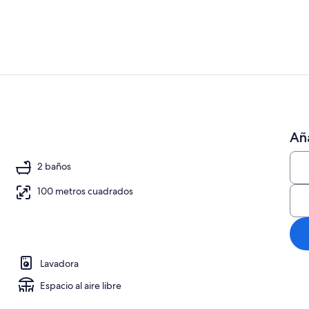
Una televisi
Aña
cana a la playa
2 baños
100 metros cuadrados
Lavadora
Espacio al aire libre