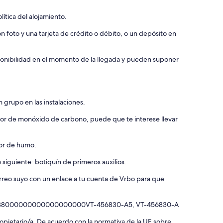
ítica del alojamiento.
 foto y una tarjeta de crédito o débito, o un depósito en
isponibilidad en el momento de la llegada y pueden suponer
 grupo en las instalaciones.
ctor de monóxido de carbono, puede que te interese llevar
tor de humo.
 siguiente: botiquín de primeros auxilios.
orreo suyo con un enlace a tu cuenta de Vrbo para que
5038000000000000000000VT-456830-A5, VT-456830-A
 propietario/a. De acuerdo con la normativa de la UE sobre