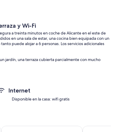
erraza y Wi-Fi
gura a treinta minutos en coche de Alicante en el este de
didos en una sala de estar, una cocina bien equipada con un
 tanto puede alojar a 6 personas. Los servicios adicionales
un jardín, una terraza cubierta parcialmente con mucho
e más cercano está a sólo 10 metros. El supermercado más
utos a pie (350 m). El aeropuerto de Alicante está a 25
tá a 35 minutos en coche (40 km).
Internet
Disponible en la casa: wifi gratis
dicional.
Hotel La Laguna Spa And Golf
Hotel Playas de Torrevi