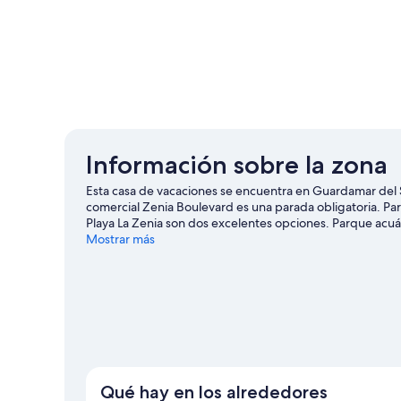
Información sobre la zona
Esta casa de vacaciones se encuentra en Guardamar del Se
comercial Zenia Boulevard es una parada obligatoria. Para
Playa La Zenia son dos excelentes opciones. Parque acuá
también merecen la pena.
Mostrar más
Ver guía de viaje de Guardam
Ver más casas de vacaciones en Guardamar de
Qué hay en los alrededores