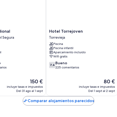
Hotel
ional
Hotel Torrejoven
Torrejoven
l Segura
Torrevieja
Torrevieja
Piscina
Piscina infantil
il
Aparcamiento incluido
Wifi gratis
7.4
e
Bueno
7,4
sobre
arios
225 comentarios
10,
Bueno,
El
El
150 €
80 €
os
225 comentarios
precio
precio
incluye tasas e impuestos
incluye tasas e impuestos
actual
actual
Del 31 ago al 1 sept
Del 1 sept al 2 sept
es
es
de
de
Comparar alojamientos parecidos
150 €
80 €