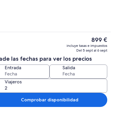
El
899 €
precio
ón
Una televisión
incluye tasas e impuestos
actual
Del 5 sept al 6 sept
es
de las fechas para ver los precios
de
899 €
Entrada
Salida
Viajeros
Comprobar disponibilidad