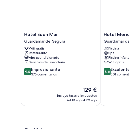
Hotel
Hotel
Hotel Eden Mar
Hotel Merid
Eden
Meridional
Guardamar del Segura
Guardamar de
Mar
Guardamar
Wifi gratis
Piscina
Guardamar
del
Restaurante
Spa
del
Segura
Aire acondicionado
Piscina infant
Segura
Servicios de lavandería
Wifi gratis
9.0
8.6
Impresionante
Excelent
9,0
8,6
sobre
sobre
376 comentarios
301 coment
10,
10,
Impresionante,
Excelente,
El
129 €
376 comentarios
301 comentari
precio
incluye tasas e impuestos
actual
Del 19 ago al 20 ago
es
de
129 €