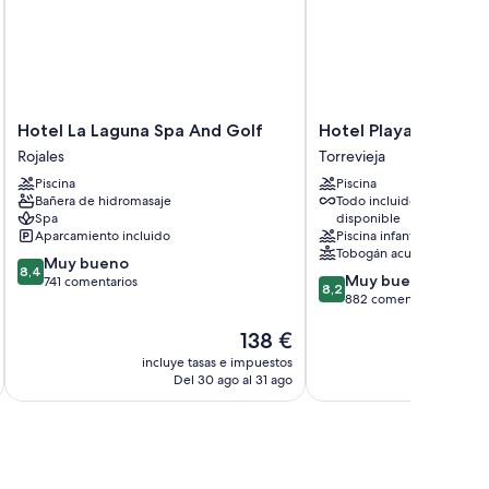
Hotel
Hotel
Hotel La Laguna Spa And Golf
Hotel Playas de Torr
La
Playas
Rojales
Torrevieja
Laguna
de
Piscina
Piscina
Spa
Torrevieja
Bañera de hidromasaje
Todo incluido
And
Torrevieja
Spa
disponible
Golf
Aparcamiento incluido
Piscina infantil
Rojales
Tobogán acuático
8.4
Muy bueno
8,4
8.2
Muy bueno
sobre
741 comentarios
8,2
sobre
882 comentarios
10,
10,
Muy
El
138 €
Muy
bueno,
precio
bueno,
741 comentarios
incluye tasas e impuestos
incluye
actual
882 comentarios
Del 30 ago al 31 ago
D
es
de
138 €