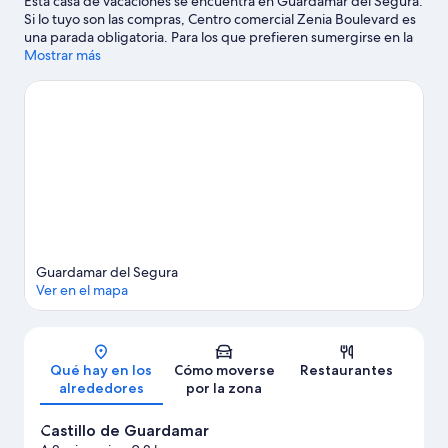
Esta casa de vacaciones se encuentra en Guardamar del Segura.
Si lo tuyo son las compras, Centro comercial Zenia Boulevard es
una parada obligatoria. Para los que prefieren sumergirse en la
naturaleza, Playa La Mata y Playa La Zenia son dos excelentes
Mostrar más
opciones. Parque acuático Rojales AquaPark y Parque acuático
Aquapark Flamingo también merecen la pena.
Ver guía de viaje
de Guardamar del Segura
Ver más casas de vacaciones en Guardamar del
Segura
Guardamar del Segura
Ver en el mapa
Mapa
Qué hay en los
Cómo moverse
Restaurantes
alrededores
por la zona
Castillo de Guardamar