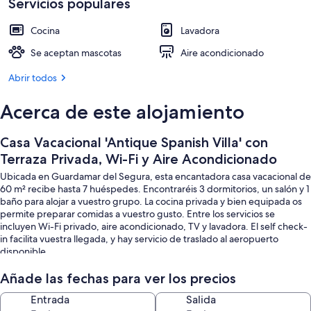
Aire
Servicios populares
Cafetera o tetera, frigorífico, microon
Acondicionado
Cocina
Lavadora
Se aceptan mascotas
Aire acondicionado
Abrir todos
Acerca de este alojamiento
Casa Vacacional 'Antique Spanish Villa' con
Terraza Privada, Wi-Fi y Aire Acondicionado
Ubicada en Guardamar del Segura, esta encantadora casa vacacional de
60 m² recibe hasta 7 huéspedes. Encontraréis 3 dormitorios, un salón y 1
baño para alojar a vuestro grupo. La cocina privada y bien equipada os
permite preparar comidas a vuestro gusto. Entre los servicios se
incluyen Wi-Fi privado, aire acondicionado, TV y lavadora. El self check-
in facilita vuestra llegada, y hay servicio de traslado al aeropuerto
disponible.
Añade las fechas para ver los precios
Entrada
Salida
Salid a vuestra terraza privada cubierta, donde podréis relajaros y comer