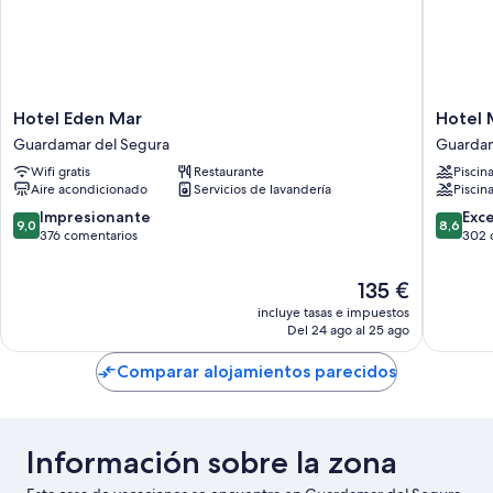
Hotel
Hotel
Hotel Eden Mar
Hotel 
Eden
Meridio
Guardamar del Segura
Guardam
Mar
Guarda
Wifi gratis
Restaurante
Piscin
Guardamar
del
Aire acondicionado
Servicios de lavandería
Piscina
del
Segura
Segura
9.0
8.6
Impresionante
Exc
9,0
8,6
sobre
sobre
376 comentarios
302 
10,
10,
Impresionante,
Excelent
El
135 €
376 comentarios
302 com
precio
incluye tasas e impuestos
actual
Del 24 ago al 25 ago
es
de
Comparar alojamientos parecidos
135 €
Información sobre la zona