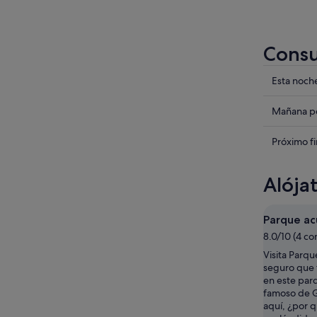
Consu
Compru
Esta noch
los
precios
Compru
Mañana po
en
los
Guano
precios
Compru
Próximo f
para
en
los
esta
Guano
precios
Alója
noche,
para
en
9
mañana
Guano
ago
por
para
Parque ac
-
la
el
8.0/10 (4 co
10
noche,
próximo
Visita Parqu
ago
10
fin
seguro que 
ago
de
en este par
-
semana,
famoso de G
11
14
aquí, ¿por q