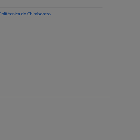
 Politécnica de Chimborazo
Riobamba
 de Riobamba