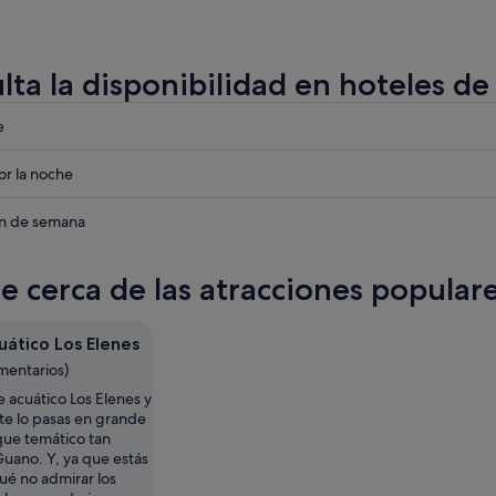
lta la disponibilidad en hoteles d
eba
e
eba
r la noche
eba
in de semana
te cerca de las atracciones popula
uático Los Elenes
mentarios)
e acuático Los Elenes y
te lo pasas en grande
que temático tan
uano. Y, ya que estás
ué no admirar los