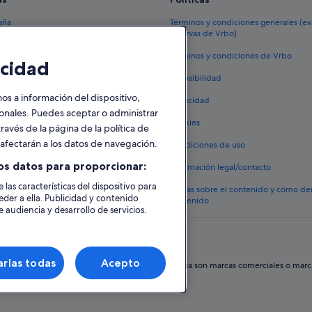
aña
Términos y condiciones generales (e
reservas de Vrbo)
España
Términos y condiciones de Vrbo
cidad
vacacionales España
Accesibilidad
 viaje a España
 a información del dispositivo,
Privacidad
tos en España
sonales. Puedes aceptar o administrar
Cookies
ravés de la página de la política de
 coches en España
o afectarán a los datos de navegación.
Condiciones de uso
lojamientos
os datos para proporcionar:
Información legal/contacto
 las características del dispositivo para
Pautas sobre el contenido y cómo de
eder a ella. Publicidad y contenido
contenido
 audiencia y desarrollo de servicios.
rlas todas
Acepto
hos reservados. Expedia y el logotipo de Expedia son marcas comerciales o marcas 