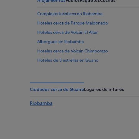
Alojamientos
Vuelos
Paquetes
Coches
Complejos turísticos en Riobamba
Hoteles cerca de Parque Maldonado
Hoteles cerca de Volcán El Altar
Albergues en Riobamba
Hoteles cerca de Volcán Chimborazo
Hoteles de 3 estrellas en Guano
Complejos turísticos en Guano
Hoteles cerca de Laguna de Colta
Hoteles cerca de Pro Bici
Ciudades cerca de Guano
Lugares de interés
Riobamba