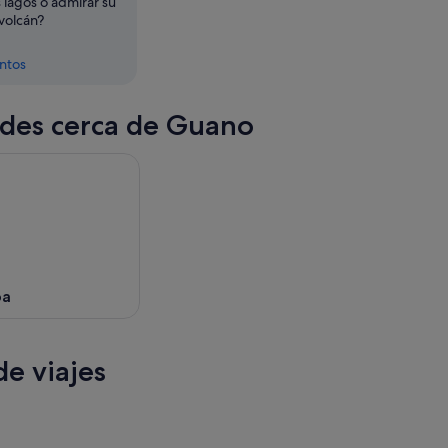
 lagos o admirar su
volcán?
entos
des cerca de Guano
ba
e viajes