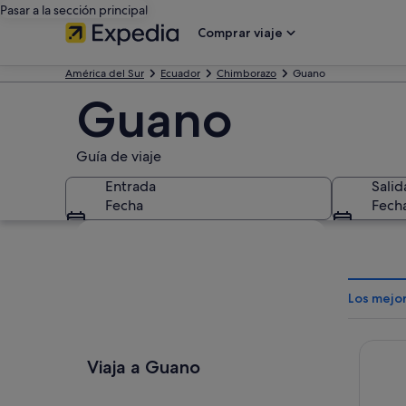
Pasar a la sección principal
Comprar viaje
América del Sur
Ecuador
Chimborazo
Guano
Guano
Guía de viaje
Entrada
Salid
Fecha
Fech
Ver mapa
Los mejo
Sangay
Viaja a Guano