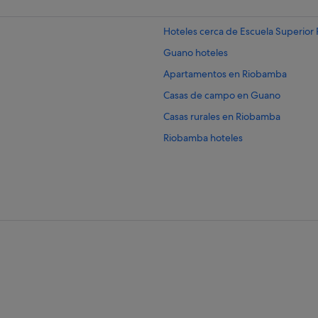
Hoteles cerca de Escuela Superior
Guano hoteles
Apartamentos en Riobamba
Casas de campo en Guano
Casas rurales en Riobamba
Riobamba hoteles
Casas privadas de vacaciones en 
Hoteles cerca de Estación de tren
San Nicolás hoteles