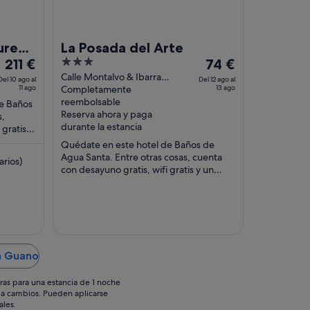
ure
La Posada del Arte
El
3
El
211 €
74 €
precio
out
precio
Calle Montalvo & Ibarra
Del 10 ago al
Del 12 ago al
11 ago
Baños de Agua Santa
Completamente
13 ago
es
of
es
reembolsable
de Baños
de
5
de
Reserva ahora y paga
s,
211 €
74 €
durante la estancia
gratis y
por
por
iones ...
Quédate en este hotel de Baños de
noche
noche
Agua Santa. Entre otras cosas, cuenta
arios)
del
del
con desayuno gratis, wifi gratis y un
10
12
servicio de recepción las 24 horas. Dos
ago
ago
atracciones ...
al
al
11
13
ago
ago
en Guano
ras para una estancia de 1 noche
os a cambios. Pueden aplicarse
ales.