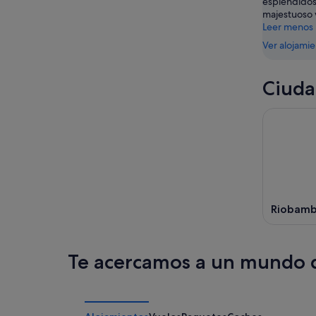
espléndidos
ago
ago
majestuoso 
-
Leer menos
16
Ver alojami
ago
Ciuda
Riobam
Te acercamos a un mundo d