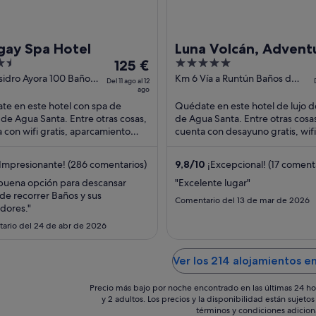
gay Spa Hotel
Luna Volcán, Advent
El
5
125 €
SPA - formerly Luna
precio
out
Isidro Ayora 100 Baños
Km 6 Vía a Runtún Baños de
Runtún
Del 11 ago al 12
ua Santa Tungurahua
ago
Agua Santa Tungurahua
es
of
e en este hotel con spa de
Quédate en este hotel de lujo 
de
5
de Agua Santa. Entre otras cosas,
de Agua Santa. Entre otras cosa
125 €
 con wifi gratis, aparcamiento
cuenta con desayuno gratis, wifi 
por
to y un spa completo. Algo que los
4 piscinas al aire libre. Dos atracc
noche
des ...
Impresionante! (286 comentarios)
9,8
/
10
¡Excepcional! (17 coment
del
11
buena opción para descansar
"Excelente lugar"
de recorrer Baños y sus
ago
Comentario del 13 de mar de 2026
dores."
al
12
ario del 24 de abr de 2026
ago
Ver los 214 alojamientos 
Precio más bajo por noche encontrado en las últimas 24 ho
y 2 adultos. Los precios y la disponibilidad están sujet
términos y condiciones adicion