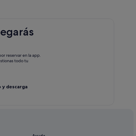
legarás
or reservar en la app.
estionas todo tu
o y descarga
Ayuda