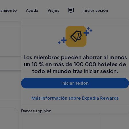
jamiento
Ayuda
Viajes
Iniciar sesión
Organiza tu viaje
Los miembros pueden ahorrar al menos
Buscar
un 10 % en más de 100 000 hoteles de
todo el mundo tras iniciar sesión.
Iniciar sesión
Más información sobre Expedia Rewards
 formerly Luna Runtún
La Posada del Arte
Danos tu opinión