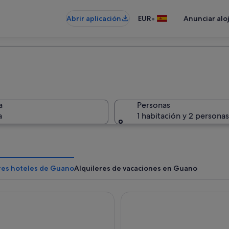
•
Abrir aplicación
EUR
Anunciar alo
a
Personas
a
1 habitación y 2 personas
res hoteles de Guano
Alquileres de vacaciones en Guano
 Spa Hotel
Luna Volcán, Adventure SPA -