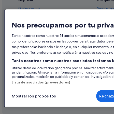
Quiénes somos
Viajes a Esp
Empleo
Hoteles en 
Nos preocupamos por tu priva
Anuncia tu alojamiento
Alquileres 
Publicidad
Paquetes de
Tanto nosotros como nuestros
16
socios almacenamos o accedemos
Prensa
Vuelos bara
como identificadores únicos en las cookies para tratar datos per
tus preferencias haciendo clic abajo o, en cualquier momento, a t
Alquiler de
privacidad. Tus preferencias se notificarán a nuestros socios y n
Todos los a
Tanto nosotros como nuestros asociados tratamos l
Utilizar datos de localización geográfica precisa. Analizar activamente
su identificación. Almacenar la información en un dispositivo y/o acc
personalizados, medición de publicidad y contenido, investigación de
Lista de asociados (proveedores)
Mostrar los propósitos
Rechaza
© 2026 Expedia, Inc., una empresa de Expedia Group. Todos los derec
de Viajes, I-AV-0000631.3.