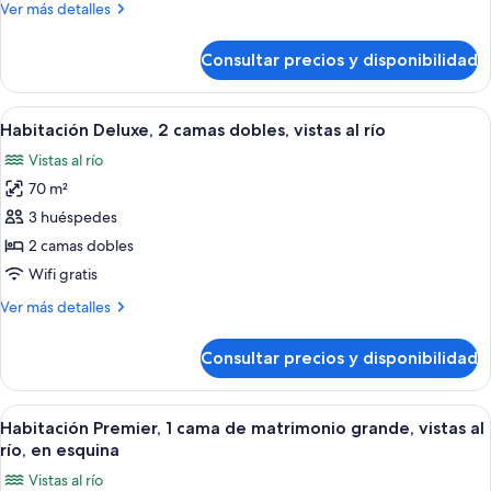
Más
Ver más detalles
cama
detalles
de
de
Consultar precios y disponibilidad
Habitación
matrimonio
Club,
grande,
1
Abrir
Ropa de cama de alta calidad, edredon
vistas
6
cama
Habitación Deluxe, 2 camas dobles, vistas al río
todas
al
de
Vistas al río
matrimonio
las
río
grande,
70 m²
fotos
vistas
de
3 huéspedes
al
Habitación
río
2 camas dobles
Deluxe,
Wifi gratis
2
Más
Ver más detalles
camas
detalles
dobles,
de
Consultar precios y disponibilidad
Habitación
vistas
Deluxe,
al
2
Abrir
Un baño moderno con una bañera grande
río
7
camas
Habitación Premier, 1 cama de matrimonio grande, vistas al
todas
dobles,
río, en esquina
vistas
las
Vistas al río
al