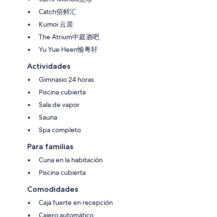
Catch佰鲜汇
Kumoi 云居
The Atrium中庭酒吧
Yu Yue Heen愉粤轩
Actividades
Gimnasio 24 horas
Piscina cubierta
Sala de vapor
Sauna
Spa completo
Para familias
Cuna en la habitación
Piscina cubierta
Comodidades
Caja fuerte en recepción
Cajero automático