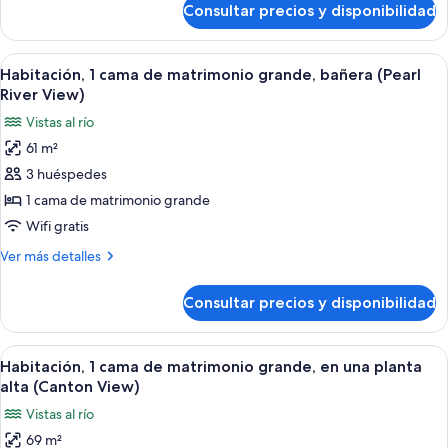
Consultar precios y disponibilidad
Habitación,
River
2
View)
camas
Abrir
Una habitación de hotel moderna con 
4
dobles
Habitación, 1 cama de matrimonio grande, bañera (Pearl
todas
(Pearl
River View)
River
las
Vistas al río
View)
fotos
61 m²
de
3 huéspedes
Habitación,
1
1 cama de matrimonio grande
cama
Wifi gratis
de
Más
Ver más detalles
matrimonio
detalles
grande,
de
Consultar precios y disponibilidad
Habitación,
bañera
1
(Pearl
cama
Abrir
Ropa de cama de alta calidad, edredon
River
5
de
Habitación, 1 cama de matrimonio grande, en una planta
todas
matrimonio
View)
alta (Canton View)
grande,
las
Vistas al río
bañera
fotos
(Pearl
69 m²
de