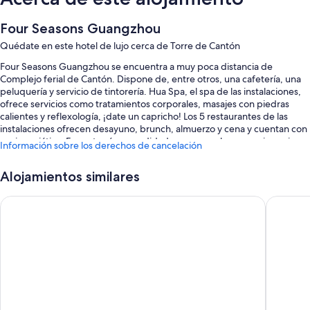
Four Seasons Guangzhou
Quédate en este hotel de lujo cerca de Torre de Cantón
Four Seasons Guangzhou se encuentra a muy poca distancia de
Complejo ferial de Cantón. Dispone de, entre otros, una cafetería, una
peluquería y servicio de tintorería. Hua Spa, el spa de las instalaciones,
ofrece servicios como tratamientos corporales, masajes con piedras
calientes y reflexología, ¡date un capricho! Los 5 restaurantes de las
instalaciones ofrecen desayuno, brunch, almuerzo y cena y cuentan con
cocina asiática. Encontrarás comodidades como un bar y un gimnasio
Información sobre los derechos de cancelación
abierto las 24 horas. Además, podrás conectarte al wifi gratuito de las
habitaciones, que tiene una velocidad de 25 Mbps o más.
Alojamientos similares
Aquí tienes otros servicios:
Conrad Guangzhou
Mandarin
Una piscina cubierta con tumbonas
Desayuno bufé (de pago), aparcamiento (de pago) y un punto de
recarga para coches
Servicio de registro de salida exprés, personal multilingüe y servicio
local de entrega de comida
Un ascensor, consigna de equipaje y asistencia turística y para la
compra de entradas