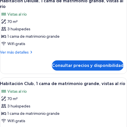
Habitación Deluxe, 1 cama de matrimonio grande, vistas al
todas
de
río
matrimonio
las
Vistas al río
grande
fotos
70 m²
de
3 huéspedes
Habitación
Deluxe,
1 cama de matrimonio grande
1
Wifi gratis
cama
Más
Ver más detalles
de
detalles
matrimonio
de
Consultar precios y disponibilidad
Habitación
grande,
Deluxe,
vistas
1
Abrir
Una habitación de hotel moderna con una
al
7
cama
Habitación Club, 1 cama de matrimonio grande, vistas al río
todas
de
río
Vistas al río
matrimonio
las
grande,
70 m²
fotos
vistas
de
3 huéspedes
al
Habitación
río
1 cama de matrimonio grande
Club,
Wifi gratis
1