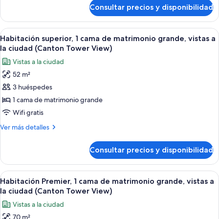
matrimonio
de
Consultar precios y disponibilidad
Suite
grande,
Deluxe,
Acceso
1
Abrir
Un baño moderno con una bañera inde
al
4
cama
Habitación superior, 1 cama de matrimonio grande, vistas a
todas
de
salón
la ciudad (Canton Tower View)
matrimonio
las
del
Vistas a la ciudad
grande,
fotos
club
Acceso
52 m²
de
al
3 huéspedes
Habitación
salón
del
superior,
1 cama de matrimonio grande
club
1
Wifi gratis
cama
Más
Ver más detalles
de
detalles
matrimonio
de
Consultar precios y disponibilidad
Habitación
grande,
superior,
vistas
1
Abrir
Una habitación de hotel moderna con una
a
8
cama
Habitación Premier, 1 cama de matrimonio grande, vistas a
todas
de
la
la ciudad (Canton Tower View)
matrimonio
las
ciudad
Vistas a la ciudad
grande,
fotos
(Canton
vistas
70 m²