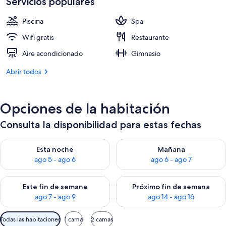
Servicios populares
de
307 €
Piscina
Spa
Wifi gratis
Restaurante
Aire acondicionado
Gimnasio
Abrir todos
Opciones de la habitación
Consulta la disponibilidad para estas fechas
Consulta la disponibilidad para esta noche, ago 5 - ago 6
Consulta la disponibilidad pa
Esta noche
Mañana
ago 5 - ago 6
ago 6 - ago 7
Consulta la disponibilidad para este fin de semana, ago 7 - ag
Consulta la disponibilidad par
Este fin de semana
Próximo fin de semana
ago 7 - ago 9
ago 14 - ago 16
Filtros
Todas las habitaciones
1 cama
2 camas