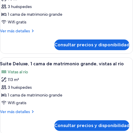
de
Tower
a
3 huéspedes
Habitación
la
View)
ciudad
Premier,
1 cama de matrimonio grande
(Canton
1
Wifi gratis
Tower
cama
View)
Más
Ver más detalles
de
detalles
matrimonio
de
Consultar precios y disponibilidad
Habitación
grande,
Premier,
vistas
1
Abrir
Habitación de hotel moderna con sofá r
a
9
cama
Suite Deluxe, 1 cama de matrimonio grande, vistas al río
todas
de
la
Vistas al río
matrimonio
las
ciudad
grande,
113 m²
fotos
(Canton
vistas
de
3 huéspedes
Tower
a
Suite
la
1 cama de matrimonio grande
View)
ciudad
Deluxe,
Wifi gratis
(Canton
1
Tower
Más
Ver más detalles
cama
View)
detalles
de
de
Consultar precios y disponibilidad
Suite
matrimonio
Deluxe,