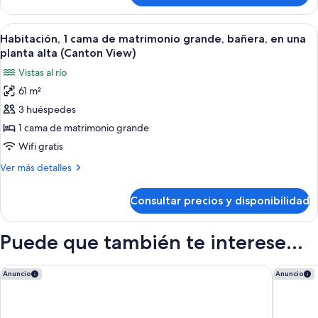
bañera,
1
vistas
cama
Abrir
Un baño moderno con una bañera grand
a
5
de
Habitación, 1 cama de matrimonio grande, bañera, en una
todas
matrimonio
la
planta alta (Canton View)
grande,
las
ciudad
Vistas al río
bañera,
fotos
(Skyline)
vistas
61 m²
de
a
3 huéspedes
Habitación,
la
ciudad
1
1 cama de matrimonio grande
(Skyline)
cama
Wifi gratis
de
Más
Ver más detalles
matrimonio
detalles
grande,
de
Consultar precios y disponibilidad
Habitación,
bañera,
1
en
cama
Puede que también te interese...
una
de
matrimonio
planta
grande,
Rosewood Guangzhou
Conrad 
alta
Anuncio
Anuncio
bañera,
(Canton
en
View)
una