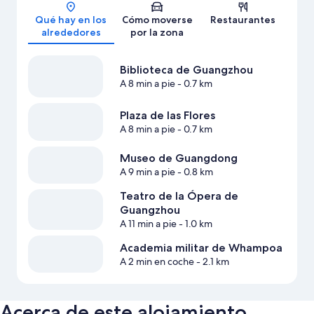
Qué hay en los
Cómo moverse
Restaurantes
alrededores
por la zona
Biblioteca de Guangzhou
A 8 min a pie
- 0.7 km
Plaza de las Flores
A 8 min a pie
- 0.7 km
Museo de Guangdong
A 9 min a pie
- 0.8 km
Teatro de la Ópera de
Guangzhou
A 11 min a pie
- 1.0 km
Academia militar de Whampoa
A 2 min en coche
- 2.1 km
Acerca de este alojamiento