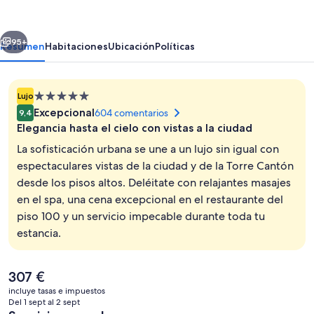
Guangzhou
erior
Siguiente
95+
Resumen
Habitaciones
Ubicación
Políticas
Alojamiento
Lujo
de
Excepcional
604 comentarios
9,4
5.0 estrellas
Elegancia hasta el cielo con vistas a la ciudad
La sofisticación urbana se une a un lujo sin igual con
espectaculares vistas de la ciudad y de la Torre Cantón
desde los pisos altos. Deléitate con relajantes masajes
Una piscina cubierta (de 07:00 a 22:
en el spa, una cena excepcional en el restaurante del
piso 100 y un servicio impecable durante toda tu
estancia.
El
307 €
precio
incluye tasas e impuestos
actual
Del 1 sept al 2 sept
es