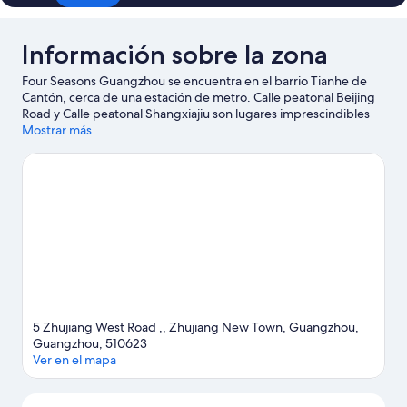
Información sobre la zona
Four Seasons Guangzhou se encuentra en el barrio Tianhe de
Cantón, cerca de una estación de metro. Calle peatonal Beijing
Road y Calle peatonal Shangxiajiu son lugares imprescindibles
para los amantes de las tiendas; añádelos a tu itinerario junto a
Mostrar más
otros atractivos turísticos como Parque Acuático Chimelong y
Chimelong Paradise (parque de diversiones). Si quieres
aprovechar para ver algún partido o evento especial durante tu
estancia, consulta el calendario de Complejo ferial de Cantón.
Ver guía de viaje de Cantón
5 Zhujiang West Road ,, Zhujiang New Town, Guangzhou,
Guangzhou, 510623
Ver en el mapa
Mapa