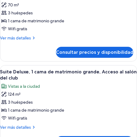
fotos
río
70 m²
de
3 huéspedes
Habitación
Premier,
1 cama de matrimonio grande
1
Wifi gratis
cama
Más
Ver más detalles
de
detalles
matrimonio
de
Consultar precios y disponibilidad
Habitación
grande,
Premier,
vistas
1
Abrir
Habitación de hotel moderna con una c
al
8
cama
Suite Deluxe, 1 cama de matrimonio grande, Acceso al salón
todas
de
río,
del club
matrimonio
las
en
Vistas a la ciudad
grande,
fotos
esquina
vistas
124 m²
de
al
3 huéspedes
Suite
río,
en
Deluxe,
1 cama de matrimonio grande
esquina
1
Wifi gratis
cama
Más
Ver más detalles
de
detalles