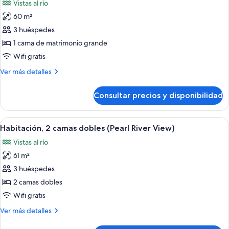
Vistas al río
a
las
la
60 m²
fotos
ciudad
de
3 huéspedes
(Skyline)
Habitación
1 cama de matrimonio grande
(Pearl
Wifi gratis
River
Más
Ver más detalles
View)
detalles
de
Consultar precios y disponibilidad
Habitación
(Pearl
River
Abrir
Habitación de hotel moderna con dos ca
4
View)
Habitación, 2 camas dobles (Pearl River View)
todas
Vistas al río
las
61 m²
fotos
de
3 huéspedes
Habitación,
2 camas dobles
2
Wifi gratis
camas
Más
Ver más detalles
dobles
detalles
(Pearl
de