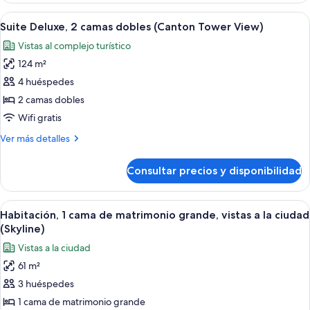
grande,
1
Abrir
Un baño moderno con una bañera grande
vistas
6
cama
Suite Deluxe, 2 camas dobles (Canton Tower View)
todas
al
de
Vistas al complejo turístico
matrimonio
las
río
grande,
124 m²
fotos
vistas
de
4 huéspedes
al
Suite
río
2 camas dobles
Deluxe,
Wifi gratis
2
Más
Ver más detalles
camas
detalles
dobles
de
Consultar precios y disponibilidad
Suite
(Canton
Deluxe,
Tower
2
Abrir
Habitación de hotel moderna con una 
View)
6
camas
Habitación, 1 cama de matrimonio grande, vistas a la ciudad
todas
dobles
(Skyline)
(Canton
las
Vistas a la ciudad
Tower
fotos
View)
61 m²
de
3 huéspedes
Habitación,
1
1 cama de matrimonio grande