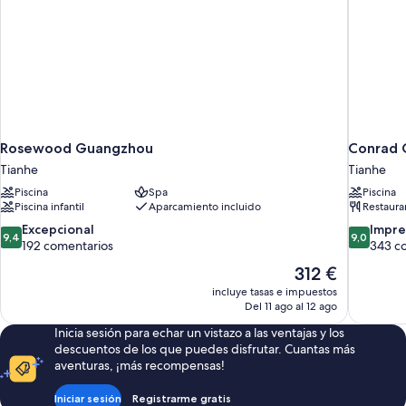
planta
alta
(Canton
View)
Rosewood Guangzhou
Conrad 
Tianhe
Tianhe
Piscina
Spa
Piscina
Piscina infantil
Aparcamiento incluido
Restaura
9.4
9.0
Excepcional
Impre
9,4
9,0
sobre
sobre
192 comentarios
343 c
10,
10,
El
312 €
Excepcional,
Impresion
precio
incluye tasas e impuestos
192 comentarios
343 comen
actual
Del 11 ago al 12 ago
es
Inicia sesión para echar un vistazo a las ventajas y los
de
descuentos de los que puedes disfrutar. Cuantas más
312 €
aventuras, ¡más recompensas!
Iniciar sesión
Registrarme gratis