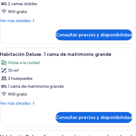
Habitación
alta
2 camas dobles
superior,
Wifi gratis
2
Más
Ver más detalles
camas
detalles
dobles
de
Consultar precios y disponibilidad
Habitación
superior,
2
Abrir
Un baño moderno con una bañera inde
5
camas
Habitación Deluxe, 1 cama de matrimonio grande
todas
dobles
Vistas a la ciudad
las
70 m²
fotos
de
3 huéspedes
Habitación
1 cama de matrimonio grande
Deluxe,
Wifi gratis
1
Más
Ver más detalles
cama
detalles
de
de
Consultar precios y disponibilidad
Habitación
matrimonio
Deluxe,
grande
1
Abrir
Un baño moderno con una bañera inde
7
cama