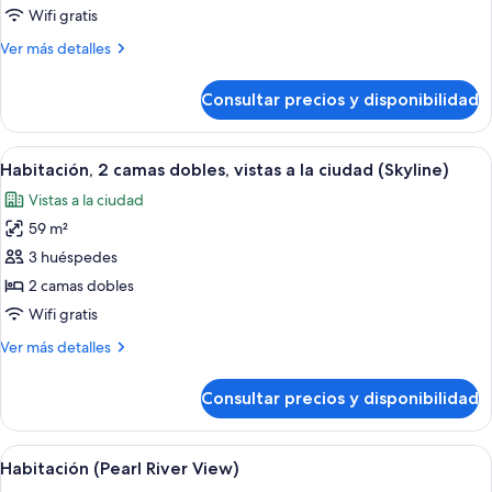
cama
Wifi gratis
de
Más
Ver más detalles
matrimonio
detalles
grande,
de
Consultar precios y disponibilidad
Habitación,
vistas
1
a
cama
Abrir
Habitación, 2 camas dobles, vistas a la 
la
5
de
Habitación, 2 camas dobles, vistas a la ciudad (Skyline)
todas
matrimonio
ciudad
Vistas a la ciudad
grande,
las
(Skyline)
vistas
59 m²
fotos
a
de
3 huéspedes
la
Habitación,
ciudad
2 camas dobles
(Skyline)
2
Wifi gratis
camas
Más
Ver más detalles
dobles,
detalles
vistas
de
Consultar precios y disponibilidad
Habitación,
a
2
la
camas
Abrir
Ropa de cama de alta calidad, edredon
ciudad
5
dobles,
Habitación (Pearl River View)
todas
(Skyline)
vistas