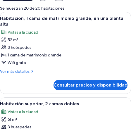
disponibles
para
Se muestran 20 de 20 habitaciones
las
Abrir
Un baño moderno con una bañera inde
5
Habitación, 1 cama de matrimonio grande, en una planta
habitaciones
todas
alta
las
Vistas a la ciudad
fotos
52 m²
de
3 huéspedes
Habitación,
1
1 cama de matrimonio grande
cama
Wifi gratis
de
Más
Ver más detalles
matrimonio
detalles
grande,
de
Consultar precios y disponibilidad
Habitación,
en
1
una
cama
Abrir
Un baño moderno con una bañera inde
planta
6
de
Habitación superior, 2 camas dobles
todas
matrimonio
alta
Vistas a la ciudad
grande,
las
en
61 m²
fotos
una
de
3 huéspedes
planta