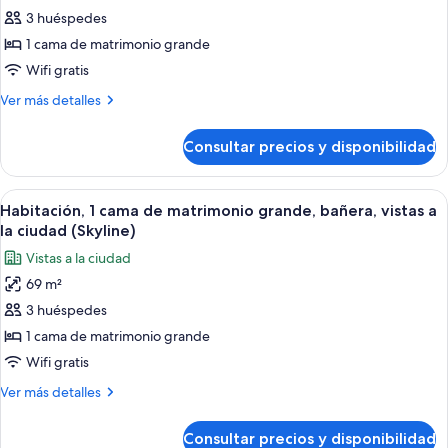
River
3 huéspedes
Habitación,
View)
1
1 cama de matrimonio grande
cama
Wifi gratis
de
Más
Ver más detalles
matrimonio
detalles
grande,
de
Consultar precios y disponibilidad
Habitación,
en
1
una
cama
Abrir
Habitación, 1 cama de matrimonio grande
planta
5
de
Habitación, 1 cama de matrimonio grande, bañera, vistas a
todas
matrimonio
alta
la ciudad (Skyline)
grande,
las
(Canton
Vistas a la ciudad
en
fotos
View)
una
69 m²
de
planta
3 huéspedes
Habitación,
alta
(Canton
1
1 cama de matrimonio grande
View)
cama
Wifi gratis
de
Más
Ver más detalles
matrimonio
detalles
grande,
de
Consultar precios y disponibilidad
Habitación,