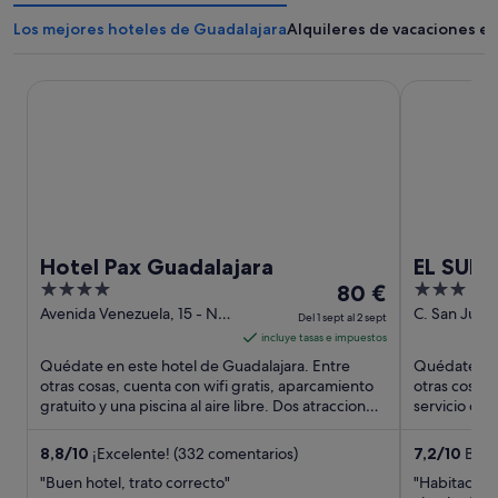
Los mejores hoteles de Guadalajara
Alquileres de vacaciones e
Hotel Pax Guadalajara
EL SUEÑO D
Hotel Pax Guadalajara
EL SUEÑ
4
El
3
80 €
out
precio
out
Avenida Venezuela, 15 - N2
C. San Juan 
Del 1 sept al 2 sept
Salida 56 Guadalajara
Guadalajara
of
es
of
incluye tasas e impuestos
Guadalajara
5
de
5
Quédate en este hotel de Guadalajara. Entre
Quédate en 
80 €
otras cosas, cuenta con wifi gratis, aparcamiento
otras cosas,
gratuito y una piscina al aire libre. Dos atracciones
por
servicio de 
turísticas ...
atracciones t
noche
del
8,8
/
10
¡Excelente! (332 comentarios)
7,2
/
10
Buen
1
"Buen hotel, trato correcto"
"Habitación 