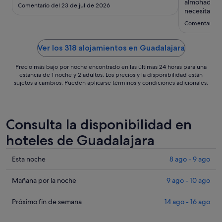
sept
almohadas c
Comentario del 23 de jul de 2026
al
necesita una
y los sanita
2
Comentario d
son de pape
sept
habitación 
jabalí...no p
Ver los 318 alojamientos en Guadalajara
Precio más bajo por noche encontrado en las últimas 24 horas para una
estancia de 1 noche y 2 adultos. Los precios y la disponibilidad están
sujetos a cambios. Pueden aplicarse términos y condiciones adicionales.
Consulta la disponibilidad en
hoteles de Guadalajara
Comprueba
Esta noche
8 ago - 9 ago
los
precios
Comprueba
Mañana por la noche
9 ago - 10 ago
en
los
Guadalajara
precios
Comprueba
Próximo fin de semana
14 ago - 16 ago
para
en
los
esta