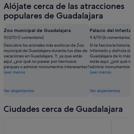
Guadalajara
precios
Alójate cerca de las atracciones
noche,
para
en
8
mañana
Guadalajara
populares de Guadalajara
ago
por
para
-
la
el
Zoo municipal de Guadalajara
Palacio del Infanta
9
noche,
próximo
ago
10.0/10 (1 comentario)
9
9.4/10 (6 comentarios)
fin
ago
de
Descubre los animales más exóticos de Zoo
Si te fascina la historia, 
-
semana,
municipal de Guadalajara durante tus días de
Infantado y disfruta de 
vacaciones en Guadalajara. Y, ya que estás
Guadalajara de lo más gr
10
14
aquí, ¿por qué no pasear por hermosos
estás aquí, ¿por qué no
ago
ago
parques o admirar monumentos interesantes?
admirar monumentos in
-
Leer menos
Leer menos
16
ago
Ver alojamientos
Ver alojamientos
Ciudades cerca de Guadalajara