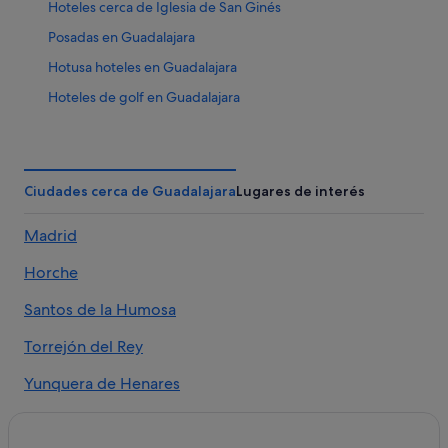
Hoteles cerca de Iglesia de San Ginés
Posadas en Guadalajara
Hotusa hoteles en Guadalajara
Hoteles de golf en Guadalajara
Pensiones en Guadalajara
Hoteles románticos en Guadalajara
Hoteles cerca de Parque de la Concordia
Ciudades cerca de Guadalajara
Lugares de interés
Hoteles de 4 estrellas en Guadalajara
Madrid
Apartamentos en Guadalajara
Horche
Moteles en Guadalajara
Melia hoteles en Guadalajara
Santos de la Humosa
Husa hoteles en Guadalajara
Torrejón del Rey
Hoteles con spa en Guadalajara
Yunquera de Henares
Hoteles cerca de Panteón de la Duquesa de Sevillano
Aranzueque
Hoteles de aventura en Guadalajara