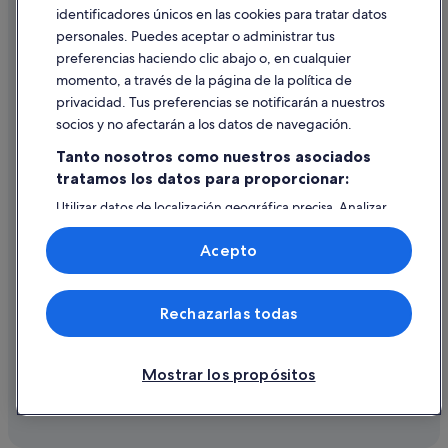
identificadores únicos en las cookies para tratar datos
Ayuda
personales. Puedes aceptar o administrar tus
Ayuda
preferencias haciendo clic abajo o, en cualquier
momento, a través de la página de la política de
Cancelar un vuelo
privacidad. Tus preferencias se notificarán a nuestros
Cancelar una reserva de hotel o de un alquiler vacacional
socios y no afectarán a los datos de navegación.
Plazos de reembolso
Tanto nosotros como nuestros asociados
tratamos los datos para proporcionar:
Utilizar un cupón de Expedia
Utilizar datos de localización geográfica precisa. Analizar
Documentos para viajes internacionales
activamente las características del dispositivo para su
identificación. Almacenar la información en un dispositivo
Acepto
y/o acceder a ella. Publicidad y contenido personalizados,
medición de publicidad y contenido, investigación de
audiencia y desarrollo de servicios.
© 2026 Expedia, Inc., una empresa de Expedia Group. Todos los
Rechazarlas todas
Lista de asociados (proveedores)
derechos reservados. Expedia y el logotipo de Expedia son marcas
comerciales o marcas comerciales registradas de Expedia, Inc.
Vacationspot, S.L., Agencia de Viajes, I-AV-0000631.3.
Mostrar los propósitos