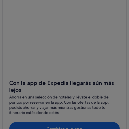
Ciruelas
Hoteles de 5 estrellas en Guadalajara
Barcelo hoteles en Guadalajara
Torija
Hoteles con casino en Guadalajara
Atanzón
Chalets en Guadalajara
Valdeavellano
Casas de huéspedes en Guadalajara
Pioz
Sercotel Hotels en Guadalajara
Hoteles cerca de Palacio del Infantado
Cabanillas del Campo
Nh Hotels en Guadalajara
Lupiana
Hoteles con bar en Guadalajara
Valdenoches
Hoteles de 3 estrellas en Guadalajara
Con la app de Expedia llegarás aún más
Marchamalo
lejos
Campings de caravanas en Guadalajara
Ahorra en una selección de hoteles y llévate el doble de
Hoteles con gimnasio en Guadalajara
Aldeanueva de Guadalajara
puntos por reservar en la app. Con las ofertas de la app,
Apartoteles en Guadalajara
podrás ahorrar y viajar más mientras gestionas todo tu
Valdeaveruelo
itinerario estés donde estés.
Albergues en Guadalajara
Tórtola de Henares
Hoteles en la playa en Guadalajara
Cambiar a la app