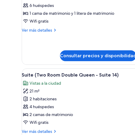
28)
Suite
6 huéspedes
(The
1 cama de matrimonio y 1 litera de matrimonio
Grand
Wifi gratis
Family
Más
Ver más detalles
-
detalles
Suite
de
7)
Suite
(The
Consultar precios y disponibilida
Grand
Family
-
Abrir
Un dormitorio con cama, mesita
Suite
6
Suite (Two Room Double Queen - Suite 14)
todas
7)
Vistas a la ciudad
las
21 m²
fotos
de
2 habitaciones
Suite
4 huéspedes
(Two
2 camas de matrimonio
Room
Wifi gratis
Double
Más
Ver más detalles
Queen