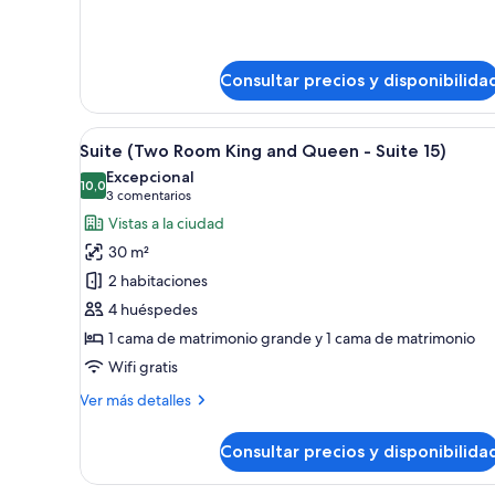
detalles
-
de
Suite
Suite
(Two
14)
Consultar precios y disponibilida
Room
Double
Queen
Abrir
Un dormitorio con una cama gr
-
6
Suite (Two Room King and Queen - Suite 15)
todas
Suite
Excepcional
14)
las
10,0
10,0 de 10
(3 comentarios)
3 comentarios
fotos
Vistas a la ciudad
de
30 m²
Suite
2 habitaciones
(Two
4 huéspedes
Room
1 cama de matrimonio grande y 1 cama de matrimonio
King
and
Wifi gratis
Queen
Más
Ver más detalles
-
detalles
de
Suite
Consultar precios y disponibilida
Suite
15)
(Two