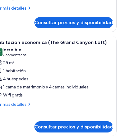
ás
r más detalles
uite
talles
)
Consultar precios y disponibilidad
ite
wo
oom
 con cortinas.
de madera, un mueble pequeño de madera y una silla.
brir
Un dormitorio con escalera de madera, una ca
13
uble
abitación económica (The Grand Canyon Loft)
odas
ng
Increíble
s
0
9,0 de 10
(2 comentarios)
2 comentarios
ite
otos
25 m²
e
1 habitación
abitación
4 huéspedes
conómica
1 cama de matrimonio y 4 camas individuales
The
Wifi gratis
rand
anyon
ás
r más detalles
oft)
talles
bitación
onómica
Consultar precios y disponibilidad
he
and