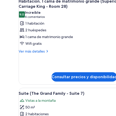
17
de
Room
Habitación, 1 cama de matrimonio grande (Superi
todas
matrimonio,
Carriage King - Room 28)
8)
vistas
las
Increíble
a
9,0
fotos
9,0 de 10
(4 comentarios)
4 comentarios
la
de
1 habitación
ciudad
Habitación,
(Queen
2 huéspedes
-
1
1 cama de matrimonio grande
Room
cama
8)
Wifi gratis
de
Más
matrimonio
Ver más detalles
detalles
grande
de
(Superior
Habitación,
Carriage
1
cama
King
Consultar precios y disponibilida
de
-
matrimonio
Room
grande
Abrir
Suite (The Grand Family - Suite 
13
28)
(Superior
Suite (The Grand Family - Suite 7)
todas
Carriage
Vistas a la montaña
las
King
-
50 m²
fotos
Room
de
2 habitaciones