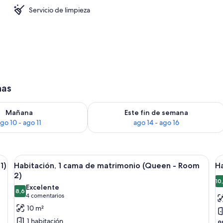
Servicio de limpieza
has
ago 10
isponibilidad para mañana, ago 10 - ago 11
Consulta la disponibilidad para este f
Mañana
Este fin de semana
go 10 - ago 11
ago 14 - ago 16
ma, mesita de noche, lámpara y una silla.
Abrir
Habitación, 1 cama de matrimonio (Que
A
6
1)
Habitación, 1 cama de matrimonio (Queen - Room
H
todas
t
2)
las
la
10
Excelente
8,6
fotos
f
8,6 de 10
(4 comentarios)
4 comentarios
de
d
10 m²
Habitación,
H
1 habitación