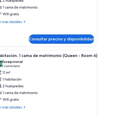
2 huéspedes
1 cama de matrimonio
ama
Wifi gratis
e
atrimonio
ás
r más detalles
Queen
talles
bitación,
oom
Consultar precios y disponibilidad
ma
gante.
itas de noche y una planta colgante.
brir
Un dormitorio con pared de ladrillo, cama con
trimonio
9
abitación, 1 cama de matrimonio (Queen - Room 6)
odas
ueen
Excepcional
s
,0
10,0 de 10
(1 comentario)
1 comentario
oom
otos
11 m²
e
1 habitación
abitación,
2 huéspedes
1 cama de matrimonio
ama
Wifi gratis
e
atrimonio
ás
r más detalles
Queen
talles