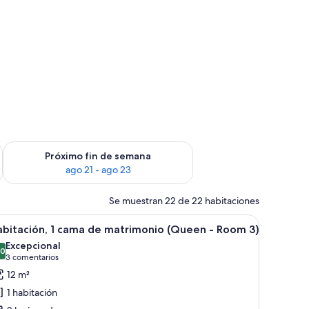
in de semana, ago 14 - ago 16
Consulta la disponibilidad para el próximo fin de semana, ago
Próximo fin de semana
ago 21 - ago 23
Se muestran 22 de 22 habitaciones
en - Room 2) | Ropa de cama de alta calidad y colchones viscoelásticos
brir
Un dormitorio ordenado con una cama grande,
6
abitación, 1 cama de matrimonio (Queen - Room 3)
odas
Excepcional
s
,0
10,0 de 10
(3 comentarios)
3 comentarios
otos
12 m²
e
1 habitación
abitación,