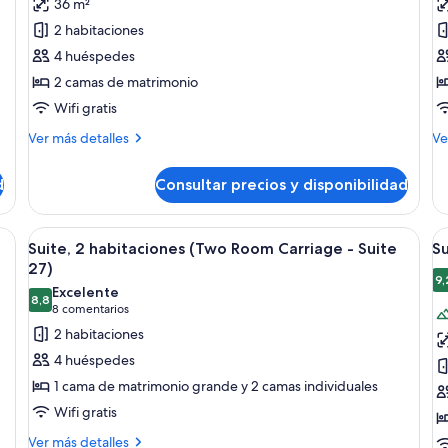
Room
36 m²
Suite
S
11)
29)
2 habitaciones
(Two
(
4 huéspedes
Room
R
2 camas de matrimonio
Double
D
Queen
Q
Wifi gratis
-
-
Más
M
Ver más detalles
Ve
Suite
S
detalles
de
de
de
10)
9)
d
Consultar precios y disponibilidad
Suite
Su
(Two
(T
Room
R
 de noche, silla y vista a la ciudad desde una ventana.
Abrir
Un dormitorio con cama, una silla, un
A
15
Double
Do
Suite, 2 habitaciones (Two Room Carriage - Suite
Su
todas
t
Queen
Q
27)
-
las
-
la
9,
Excelente
Suite
Su
8,8
fotos
f
8,8 de 10
(8 comentarios)
8 comentarios
10)
9)
de
d
2 habitaciones
Suite,
S
4 huéspedes
2
(
1 cama de matrimonio grande y 2 camas individuales
habitaciones
R
Wifi gratis
(Two
D
Más
Room
Ver más detalles
K