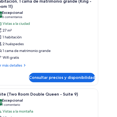
7
bitación, 1 cama de matrimonio grande (King -
ueen
odas
oom 11)
s
oom
Excepcional
,0
otos
10,0 de 10
(6 comentarios)
6 comentarios
e
Vistas a la ciudad
abitación,
27 m²
1 habitación
ama
2 huéspedes
e
1 cama de matrimonio grande
atrimonio
Wifi gratis
rande
King
ás
r más detalles
talles
oom
Consultar precios y disponibilidad
bitación,
)
ma
na mesita de noche de madera, una lámpara de pie y una ventana con corti
brir
Un dormitorio con cama, mesita de noche y ve
10
uite (Two Room Double Queen - Suite 9)
odas
trimonio
Excepcional
ande
s
,0
10,0 de 10
(1 comentario)
1 comentario
ing
otos
Vistas a la montaña
e
oom