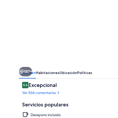
Canyon
Hotel
187+
Resumen
Habitaciones
Ubicación
Políticas
Comentarios
Excepcional
9,6
9,6 de 10
Ver 566 comentarios
Servicios populares
Desayuno incluido