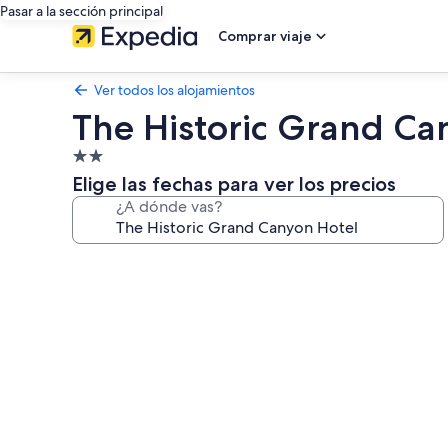
Pasar a la sección principal
Comprar viaje
Ver todos los alojamientos
The Historic Grand Ca
Alojamiento
de
Elige las fechas para ver los precios
2.0 estrellas
¿A dónde vas?
Galería
de
imágenes
de
The
Historic
Grand