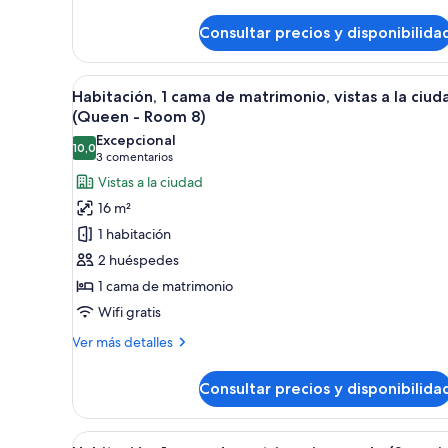
detalles
-
de
Room
Consultar precios y disponibilida
Habitación,
4)
1
cama
Abrir
Un dormitorio con una cama g
8
de
Habitación, 1 cama de matrimonio, vistas a la ciud
todas
matrimonio
(Queen - Room 8)
(Queen
las
Excepcional
-
10,0
fotos
10,0 de 10
(3 comentarios)
3 comentarios
Room
de
Vistas a la ciudad
4)
Habitación,
16 m²
1
1 habitación
cama
2 huéspedes
de
1 cama de matrimonio
matrimonio,
Wifi gratis
vistas
a
Más
Ver más detalles
la
detalles
de
ciudad
Consultar precios y disponibilida
Habitación,
(Queen
1
-
cama
Abrir
Un dormitorio moderno con una