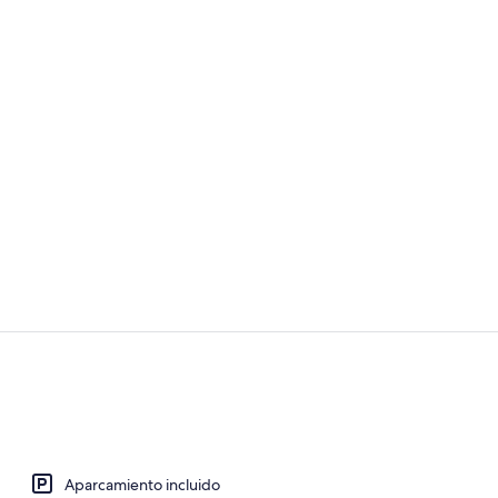
Suite (Two R
Vestíbulo
Aparcamiento incluido