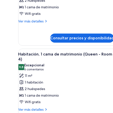
2 huéspedes
1
1 cama de matrimonio
cama
Wifi gratis
de
matrimonio
Más
Ver más detalles
(Queen
detalles
de
-
Habitación,
Room
Consultar precios y disponibilida
1
1)
cama
de
Abrir
Una cama bien hecha con ropa b
matrimonio
6
Habitación, 1 cama de matrimonio (Queen - Room
todas
(Queen
4)
-
las
Excepcional
Room
9,8
fotos
9,8 de 10
(6 comentarios)
6 comentarios
1)
de
11 m²
Habitación,
1 habitación
1
2 huéspedes
cama
1 cama de matrimonio
de
Wifi gratis
matrimonio
(Queen
Más
Ver más detalles