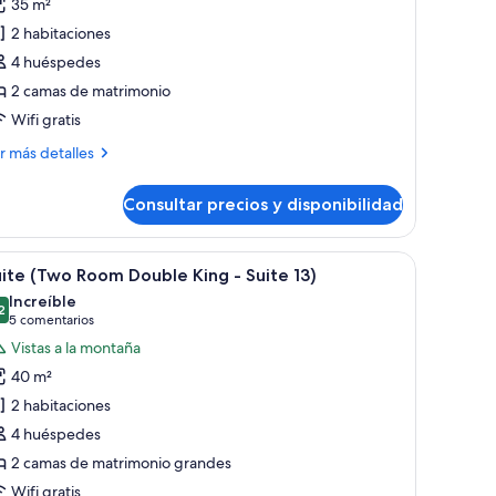
35 m²
uite
2 habitaciones
Two
4 huéspedes
oom
2 camas de matrimonio
ouble
ueen
Wifi gratis
ás
r más detalles
uite
talles
Consultar precios y disponibilidad
ite
wo
oom
a mesita de noche, una lámpara y una ventana con cortinas.
brir
Una cama bien hecha con sábanas blancas, un 
7
uble
ite (Two Room Double King - Suite 13)
odas
ueen
Increíble
s
2
9,2 de 10
(5 comentarios)
5 comentarios
ite
otos
Vistas a la montaña
e
40 m²
uite
2 habitaciones
Two
4 huéspedes
oom
2 camas de matrimonio grandes
ouble
ing
Wifi gratis