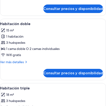
detalles
de
Consultar precios y disponibilidad
Habitación
individual
Abrir
Una cama bien hecha con sábanas blanc
21
Habitación doble
todas
15 m²
las
1 habitación
fotos
de
3 huéspedes
Habitación
1 cama doble O 2 camas individuales
doble
Wifi gratis
Más
Ver más detalles
detalles
de
Consultar precios y disponibilidad
Habitación
doble
Abrir
Habitación de hotel con dos camas, un 
17
Habitación triple
todas
18 m²
las
3 huéspedes
fotos