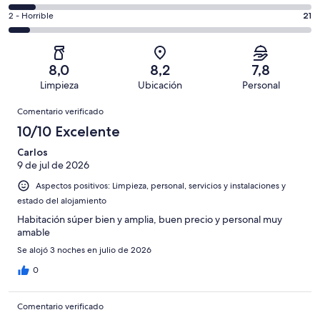
de
de
total
comentarios
287
un
21
2 - Horrible
21
de
de
con
total
comentarios
287
un
una
de
de
con
total
puntuación
287
un
una
de
8,0
8,2
7,8
de
con
total
puntuación
287
Limpieza
Ubicación
Personal
10
una
de
de
con
Comentarios
-
puntuación
287
8
Comentario verificado
una
Excelente
de
con
-
puntuación
10/10 Excelente
6
una
Bueno
de
-
puntuación
Carlos
4
Normal
9 de jul de 2026
de
-
2
Aspectos positivos: Limpieza, personal, servicios y instalaciones y
Mediocre
-
estado del alojamiento
Horrible
Habitación súper bien y amplia, buen precio y personal muy
amable
Se alojó 3 noches en julio de 2026
0
Comentario verificado