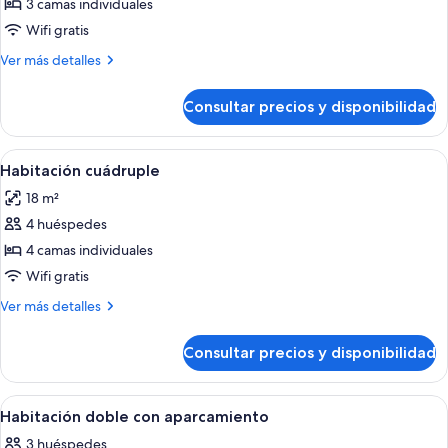
de
3 camas individuales
Habitación
Wifi gratis
triple
Más
Ver más detalles
detalles
de
Consultar precios y disponibilidad
Habitación
triple
Abrir
Un dormitorio con literas, un escritorio 
17
Habitación cuádruple
todas
18 m²
las
4 huéspedes
fotos
de
4 camas individuales
Habitación
Wifi gratis
cuádruple
Más
Ver más detalles
detalles
de
Consultar precios y disponibilidad
Habitación
cuádruple
Abrir
Una habitación de hotel con cama, escri
13
Habitación doble con aparcamiento
todas
3 huéspedes