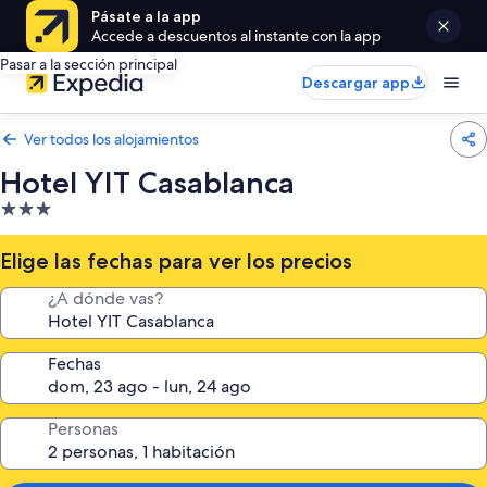
Pásate a la app
Accede a descuentos al instante con la app
Pasar a la sección principal
Descargar app
Ver todos los alojamientos
Hotel YIT Casablanca
Alojamiento
de
3.0 estrellas
Elige las fechas para ver los precios
¿A dónde vas?
Fechas
Personas