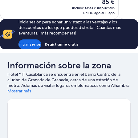
El
85 €
1.010 comentarios
94 coment
precio
incluye tasas e impuestos
actual
Del 10 ago al 11 ago
es
Inicia sesión para echar un vistazo a las ventajas y los
de
descuentos de los que puedes disfrutar. Cuantas más
85 €
aventuras, ¡más recompensas!
Iniciar sesión
Registrarme gratis
Información sobre la zona
Hotel YIT Casablanca se encuentra en el barrio Centro de la
ciudad de Granada de Granada, cerca de una estación de
metro. Además de visitar lugares emblemáticos como Alhambra
y Plaza Nueva, si lo tuyo son las compras no te pierdas Calle Gran
Mostrar más
Vía de Colón y Calle Elvira. También merece la pena acercarse a
Palacio de exposiciones y congresos de Granada y Parque de las
Ciencias.
Ver guía de viaje de Granada