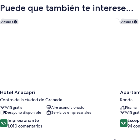
Aparcamiento
Puede que también te interese...
Hotel Anacapri
Apartame
Anuncio
Anuncio
Hotel Anacapri
Apartam
Centro de la ciudad de Granada
Ronda
Wifi gratis
Aire acondicionado
Piscina
Desayuno disponible
Servicios empresariales
Wifi grat
9.2
9.8
Impresionante
Excep
9,2
9,8
sobre
sobre
1.010 comentarios
94 co
10,
10,
Impresionante,
Excepcion