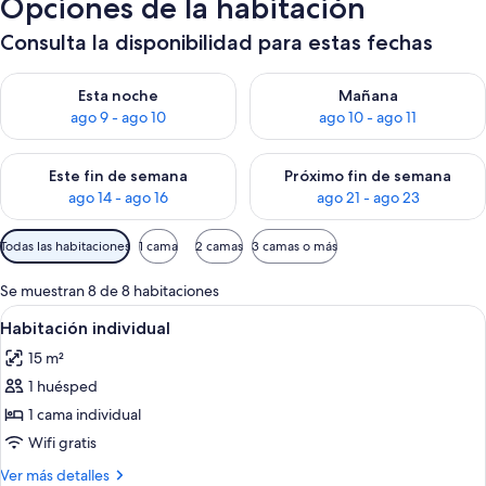
Opciones de la habitación
Consulta la disponibilidad para estas fechas
Consulta la disponibilidad para esta noche, ago 9 - ago 10
Consulta la disponibilidad par
Esta noche
Mañana
ago 9 - ago 10
ago 10 - ago 11
Consulta la disponibilidad para este fin de semana, ago 14 - a
Consulta la disponibilidad par
Este fin de semana
Próximo fin de semana
ago 14 - ago 16
ago 21 - ago 23
Filtros
Todas las habitaciones
1 cama
2 camas
3 camas o más
disponibles
para
Se muestran 8 de 8 habitaciones
las
Abrir
Habitación de hotel con cama, una sill
19
Habitación individual
habitaciones
todas
15 m²
las
1 huésped
fotos
de
1 cama individual
Habitación
Wifi gratis
individual
Más
Ver más detalles