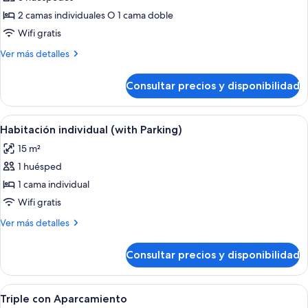
las
2 camas individuales O 1 cama doble
fotos
de
Wifi gratis
Habitación
Más
Ver más detalles
doble
detalles
de
con
Consultar precios y disponibilidad
Habitación
aparcamiento
doble
con
Abrir
Una habitación de hotel con una cama, 
12
aparcamiento
Habitación individual (with Parking)
todas
15 m²
las
1 huésped
fotos
de
1 cama individual
Habitación
Wifi gratis
individual
Más
Ver más detalles
(with
detalles
Parking)
de
Consultar precios y disponibilidad
Habitación
individual
(with
Abrir
Una habitación de hotel con una cama
5
Parking)
Triple con Aparcamiento
todas