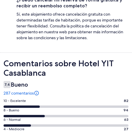
recibir un reembolso completo?
Sí, este alojamiento ofrece cancelación gratuita con
determinadas tarifas de habitación, porque es importante
tener flexibilidad. Consulta la política de cancelación del
alojamiento en nuestra web para obtener más información
sobre las condiciones y las limitaciones.
Comentarios
Comentarios sobre Hotel YIT
Casablanca
Bueno
7,4
287 comentarios
82
10 - Excelente
82
comentarios
94
8 - Bueno
94
de
comentarios
un
63
6 - Normal
63
de
total
comentarios
un
27
4 - Mediocre
27