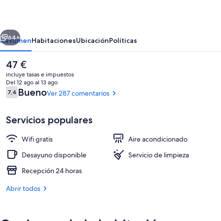
Casablanca
erior
Siguiente
64+
Resumen
Habitaciones
Ubicación
Políticas
El
47 €
precio
incluye tasas e impuestos
actual
Del 12 ago al 13 ago
es
Comentarios
Bueno
7,4
Ver 287 comentarios
7,4 de 10
de
47 €
Servicios populares
Wifi gratis
Aire acondicionado
Fachada del alojamiento
Desayuno disponible
Servicio de limpieza
Recepción 24 horas
Abrir todos