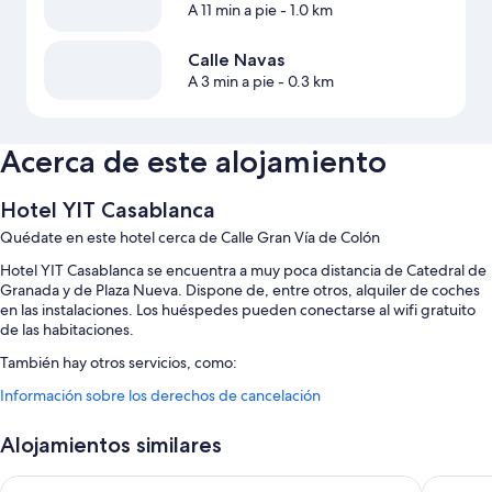
A 11 min a pie
- 1.0 km
Calle Navas
A 3 min a pie
- 0.3 km
Acerca de este alojamiento
Hotel YIT Casablanca
Quédate en este hotel cerca de Calle Gran Vía de Colón
Hotel YIT Casablanca se encuentra a muy poca distancia de Catedral de
Granada y de Plaza Nueva. Dispone de, entre otros, alquiler de coches
en las instalaciones. Los huéspedes pueden conectarse al wifi gratuito
de las habitaciones.
También hay otros servicios, como:
Información sobre los derechos de cancelación
Desayuno continental (de pago), consigna de equipaje y una
máquina expendedora
Alojamientos similares
Espacios sin humos, asistencia turística y para la compra de entradas
y un servicio de recepción las 24 horas
Universal Hotel
Hotel Pr