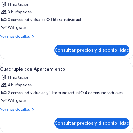
1 habitación
las
3 huéspedes
fotos
de
3 camas individuales O 1 litera individual
Triple
Wifi gratis
con
Más
Ver más detalles
Aparcamiento
detalles
de
Consultar precios y disponibilidad
Triple
con
Aparcamiento
Abrir
Una habitación de hotel con una cama
5
Cuadruple con Aparcamiento
todas
1 habitación
las
4 huéspedes
fotos
de
2 camas individuales y 1 litera individual O 4 camas individuales
Cuadruple
Wifi gratis
con
Más
Ver más detalles
Aparcamiento
detalles
de
Consultar precios y disponibilidad
Cuadruple
con