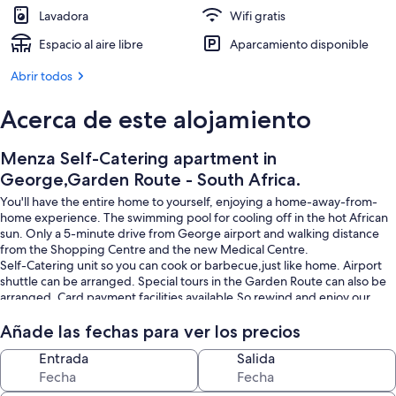
1 dormitorio, tabla de planchar con pl
Lavadora
Wifi gratis
Espacio al aire libre
Aparcamiento disponible
Abrir todos
Acerca de este alojamiento
Menza Self-Catering apartment in
George,Garden Route - South Africa.
You'll have the entire home to yourself, enjoying a home-away-from-
home experience. The swimming pool for cooling off in the hot African
sun. Only a 5-minute drive from George airport and walking distance
from the Shopping Centre and the new Medical Centre.
Self-Catering unit so you can cook or barbecue,just like home. Airport
shuttle can be arranged. Special tours in the Garden Route can also be
arranged. Card payment facilities available.So rewind and enjoy our
hospitality. We can arrange sort day tours around George,Please let us
know in advanced by email so we can book.
Añade las fechas para ver los precios
Entrada
Salida