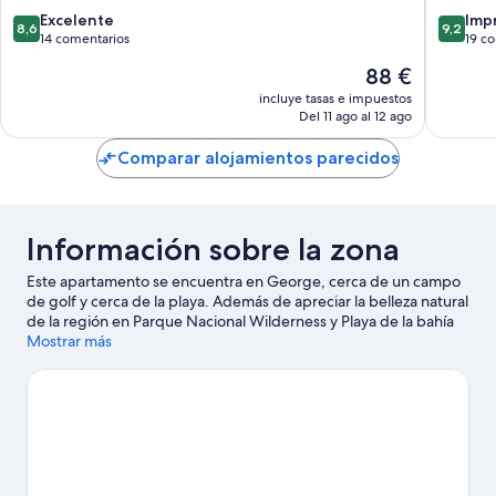
Playa
8.6
9.2
Excelente
Imp
8,6
9,2
Wilderness
sobre
sobre
14 comentarios
19 c
10,
10,
El
88 €
Excelente,
Impresi
precio
14 comentarios
19 come
incluye tasas e impuestos
actual
Del 11 ago al 12 ago
es
de
Comparar alojamientos parecidos
88 €
Información sobre la zona
Este apartamento se encuentra en George, cerca de un campo
de golf y cerca de la playa. Además de apreciar la belleza natural
de la región en Parque Nacional Wilderness y Playa de la bahía
de Victoria, también puedes visitar lugares fundamentales para
Mostrar más
los aficionados a la cultura, como George Museum y Museo del
Transporte de Outeniqua. Jardín botánico Garden Route y Van
Kervel Botanical Garden también merecen la pena. Tendrás la
oportunidad de disfrutar del agua realizando actividades como
kayak o submarinismo, pero también podrás vivir grandes
aventuras practicando el senderismo o el ciclismo de montaña
en las inmediaciones.
Ver guía de viaje de George