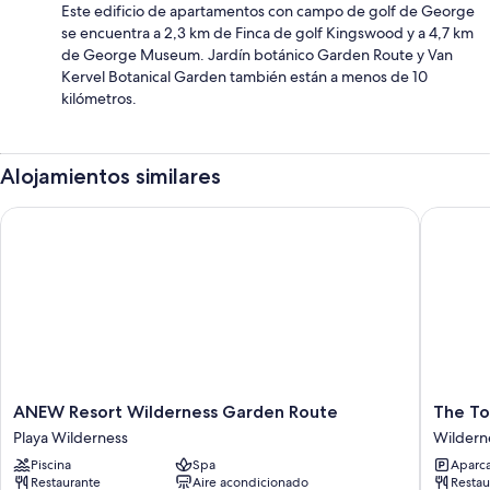
Este edificio de apartamentos con campo de golf de George
se encuentra a 2,3 km de Finca de golf Kingswood y a 4,7 km
de George Museum. Jardín botánico Garden Route y Van
Kervel Botanical Garden también están a menos de 10
kilómetros.
Alojamientos similares
ANEW Resort Wilderness Garden Route
The Top
ANEW
The
ANEW Resort Wilderness Garden Route
The To
Resort
Tops
Playa Wilderness
Wildern
Wilderness
Wildern
Piscina
Spa
Aparca
Garden
Restaurante
Aire acondicionado
Restau
Route