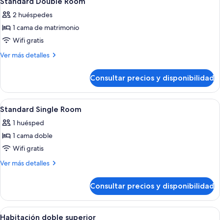
Standard Double Room
todas
2 huéspedes
las
1 cama de matrimonio
fotos
de
Wifi gratis
Standard
Más
Ver más detalles
Double
detalles
de
Room
Consultar precios y disponibilidad
Standard
Double
Room
Abrir
Caja fuerte, escritorio, cortinas opaca
10
Standard Single Room
todas
1 huésped
las
1 cama doble
fotos
de
Wifi gratis
Standard
Más
Ver más detalles
Single
detalles
de
Room
Consultar precios y disponibilidad
Standard
Single
Room
Abrir
Habitación de hotel con una cama grand
9
Habitación doble superior