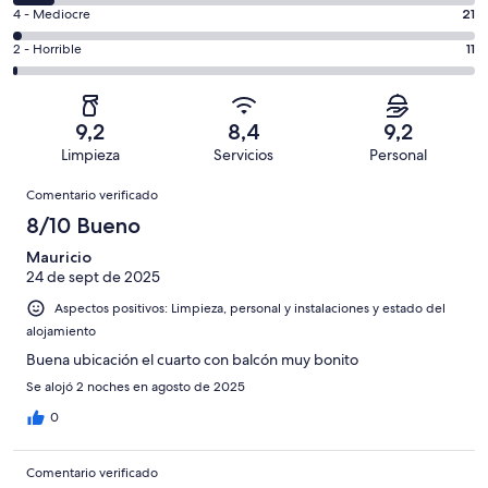
total
comentarios
un
21
4 - Mediocre
21
de
de
total
comentarios
1006
un
11
2 - Horrible
11
de
de
con
total
comentarios
1006
un
una
de
de
con
total
puntuación
1006
un
una
de
9,2
8,4
9,2
de
con
total
puntuación
1006
Limpieza
Servicios
Personal
10
una
de
de
con
Comentarios
-
puntuación
1006
8
Comentario verificado
una
Excelente
de
con
-
puntuación
8/10 Bueno
6
una
Bueno
de
-
puntuación
Mauricio
4
Normal
24 de sept de 2025
de
-
2
Aspectos positivos: Limpieza, personal y instalaciones y estado del
Mediocre
-
alojamiento
Horrible
Buena ubicación el cuarto con balcón muy bonito
Se alojó 2 noches en agosto de 2025
0
Comentario verificado