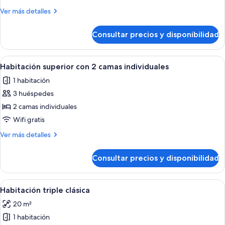
clásica
Más
Ver más detalles
con
detalles
2
de
Consultar precios y disponibilidad
Habitación
camas
clásica
individuales
con
Abrir
Habitación de hotel con dos camas, un 
6
2
Habitación superior con 2 camas individuales
todas
camas
1 habitación
individuales
las
3 huéspedes
fotos
de
2 camas individuales
Habitación
Wifi gratis
superior
Más
Ver más detalles
con
detalles
2
de
Consultar precios y disponibilidad
Habitación
camas
superior
individuales
con
Abrir
Una habitación de hotel moderna con c
4
2
Habitación triple clásica
todas
camas
20 m²
individuales
las
1 habitación
fotos