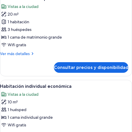
todas
Vistas a la ciudad
las
20 m²
fotos
de
1 habitación
Habitación
3 huéspedes
doble
1 cama de matrimonio grande
superior
Wifi gratis
Más
Ver más detalles
detalles
de
Consultar precios y disponibilidad
Habitación
doble
superior
Abrir
Habitación individual económica | Caja
5
Habitación individual económica
todas
Vistas a la ciudad
las
10 m²
fotos
de
1 huésped
Habitación
1 cama individual grande
individual
Wifi gratis
económica