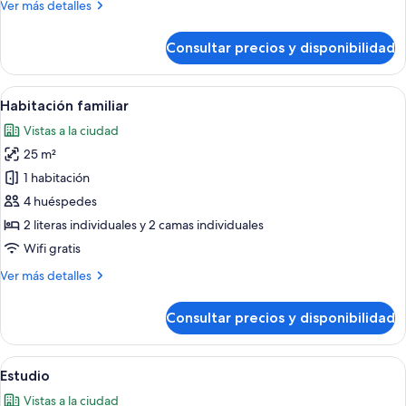
Más
Ver más detalles
detalles
de
Consultar precios y disponibilidad
Habitación
individual
económica
Abrir
Habitación de hotel con dos camas, un 
5
Habitación familiar
todas
Vistas a la ciudad
las
25 m²
fotos
de
1 habitación
Habitación
4 huéspedes
familiar
2 literas individuales y 2 camas individuales
Wifi gratis
Más
Ver más detalles
detalles
de
Consultar precios y disponibilidad
Habitación
familiar
Abrir
Habitación de hotel con cama, escritori
6
Estudio
todas
Vistas a la ciudad