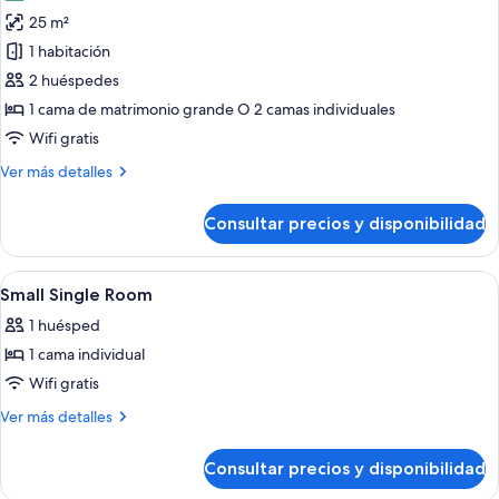
las
25 m²
fotos
de
1 habitación
Estudio
2 huéspedes
1 cama de matrimonio grande O 2 camas individuales
Wifi gratis
Más
Ver más detalles
detalles
de
Consultar precios y disponibilidad
Estudio
Abrir
Caja fuerte, escritorio, cortinas opaca
5
Small Single Room
todas
1 huésped
las
1 cama individual
fotos
de
Wifi gratis
Small
Más
Ver más detalles
Single
detalles
de
Room
Consultar precios y disponibilidad
Small
Single