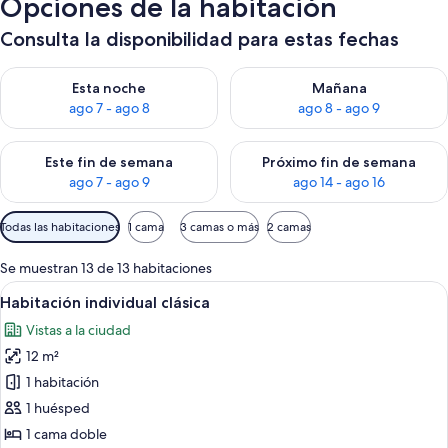
Opciones de la habitación
Consulta la disponibilidad para estas fechas
Consulta la disponibilidad para esta noche, ago 7 - ago 8
Consulta la disponibilidad pa
Esta noche
Mañana
ago 7 - ago 8
ago 8 - ago 9
Consulta la disponibilidad para este fin de semana, ago 7 - ag
Consulta la disponibilidad par
Este fin de semana
Próximo fin de semana
ago 7 - ago 9
ago 14 - ago 16
Filtros
Todas las habitaciones
1 cama
3 camas o más
2 camas
disponibles
para
Se muestran 13 de 13 habitaciones
las
Abrir
Habitación individual clásica | Caja fu
5
Habitación individual clásica
habitaciones
todas
Vistas a la ciudad
las
12 m²
fotos
de
1 habitación
Habitación
1 huésped
individual
1 cama doble