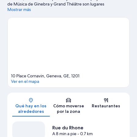
de Música de Ginebra y Grand Théâtre son lugares
fundamentales para los aficionados a la cultura en esta región,
Mostrar más
donde también puedes acercarte a atractivos turísticos como
Jardín Botánico y Playa de Genève. Jardín alpino y Microcosm
también merecen la pena. Dedica algo de tiempo a descubrir
cuáles son las actividades de la zona, entre las que se incluye el
alquiler de segways.
Ver guía de viaje de Ginebra
10 Place Cornavin, Geneva, GE, 1201
Ver en el mapa
Mapa
Qué hay en los
Cómo moverse
Restaurantes
alrededores
por la zona
Rue du Rhone
A 8 min a pie
- 0.7 km