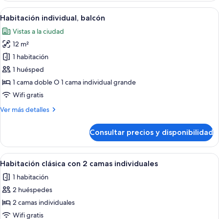
Room
Abrir
Una habitación de hotel con cama, mesita
4
Habitación individual, balcón
todas
Vistas a la ciudad
las
12 m²
fotos
de
1 habitación
Habitación
1 huésped
individual,
1 cama doble O 1 cama individual grande
balcón
Wifi gratis
Más
Ver más detalles
detalles
de
Consultar precios y disponibilidad
Habitación
individual,
balcón
Abrir
Habitación de hotel con dos camas, un 
5
Habitación clásica con 2 camas individuales
todas
1 habitación
las
2 huéspedes
fotos
de
2 camas individuales
Habitación
Wifi gratis