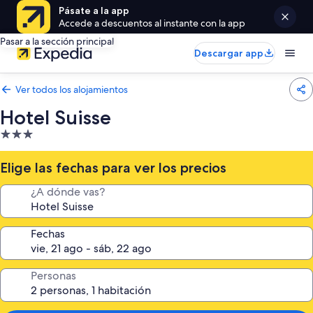
Pásate a la app
Accede a descuentos al instante con la app
Pasar a la sección principal
Descargar app
Ver todos los alojamientos
Hotel Suisse
Alojamiento
de
3.0 estrellas
Elige las fechas para ver los precios
¿A dónde vas?
Fechas
Personas