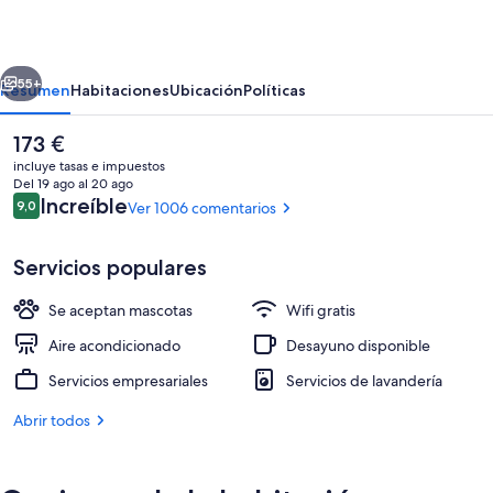
erior
Siguiente
55+
Resumen
Habitaciones
Ubicación
Políticas
El
173 €
precio
incluye tasas e impuestos
actual
Del 19 ago al 20 ago
es
Comentarios
Increíble
9,0
Ver 1006 comentarios
9,0 de 10
de
173 €
Servicios populares
Se aceptan mascotas
Wifi gratis
Caja fuerte, escritorio, cortinas opaca
Aire acondicionado
Desayuno disponible
Servicios empresariales
Servicios de lavandería
Abrir todos