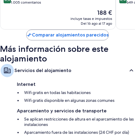
sobre
sobre
1.005 comentarios
649 
10,
10,
El
188 €
Excelente,
Muy
precio
1.005 comentarios
bueno,
incluye tasas e impuestos
actual
Del 16 ago al 17 ago
649 com
es
de
Comparar alojamientos parecidos
188 €
Más información sobre este
alojamiento
Servicios del alojamiento
Internet
Wifi gratis en todas las habitaciones
Wifi gratis disponible en algunas zonas comunes
Aparcamiento y servicios de transporte
Se aplican restricciones de altura en el aparcamiento de las
instalaciones
Aparcamiento fuera de las instalaciones (24 CHF por día)