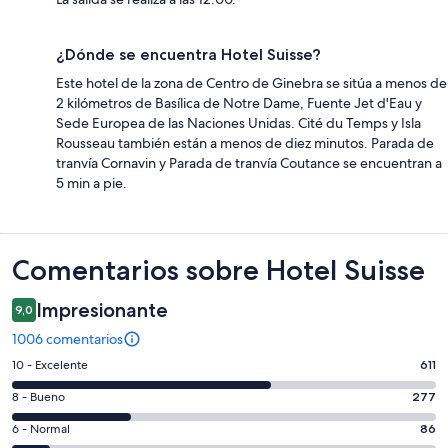
¿Dónde se encuentra Hotel Suisse?
Este hotel de la zona de Centro de Ginebra se sitúa a menos de
2 kilómetros de Basílica de Notre Dame, Fuente Jet d'Eau y
Sede Europea de las Naciones Unidas. Cité du Temps y Isla
Rousseau también están a menos de diez minutos. Parada de
tranvía Cornavin y Parada de tranvía Coutance se encuentran a
5 min a pie.
Comentarios
Comentarios sobre Hotel Suisse
Impresionante
9,0
1006 comentarios
611
10 - Excelente
611
comentarios
277
8 - Bueno
277
de
comentarios
un
86
6 - Normal
86
de