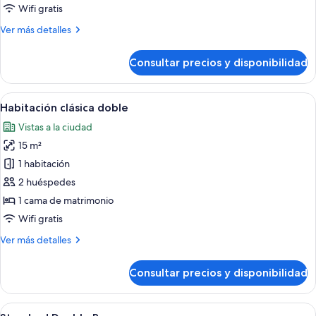
clásica
Wifi gratis
Más
Ver más detalles
detalles
de
Consultar precios y disponibilidad
Habitación
individual
clásica
Abrir
Una cama bien hecha con edredón blan
7
Habitación clásica doble
todas
Vistas a la ciudad
las
15 m²
fotos
de
1 habitación
Habitación
2 huéspedes
clásica
1 cama de matrimonio
doble
Wifi gratis
Más
Ver más detalles
detalles
de
Consultar precios y disponibilidad
Habitación
clásica
doble
Abrir
Caja fuerte, escritorio, cortinas opaca
3