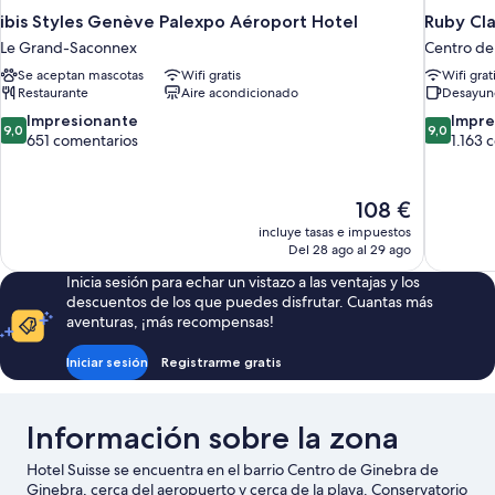
ibis Styles Genève Palexpo Aéroport Hotel
Ruby Cl
Le Grand-Saconnex
Centro de
Se aceptan mascotas
Wifi gratis
Wifi grat
Restaurante
Aire acondicionado
Desayun
9.0
9.0
Impresionante
Impre
9,0
9,0
sobre
sobre
651 comentarios
1.163 
10,
10,
Impresionante,
Impresion
651 comentarios
1.163 come
El
108 €
precio
incluye tasas e impuestos
actual
Del 28 ago al 29 ago
es
Inicia sesión para echar un vistazo a las ventajas y los
de
descuentos de los que puedes disfrutar. Cuantas más
108 €
aventuras, ¡más recompensas!
Iniciar sesión
Registrarme gratis
Información sobre la zona
Hotel Suisse se encuentra en el barrio Centro de Ginebra de
Ginebra, cerca del aeropuerto y cerca de la playa. Conservatorio