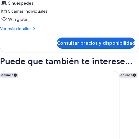
de
3 huéspedes
Habitación
3 camas individuales
triple
Wifi gratis
clásica
Más
Ver más detalles
detalles
de
Consultar precios y disponibilidad
Habitación
triple
clásica
Puede que también te interese...
ibis Styles Genève Palexpo Aéroport Hotel
Ruby Cla
Anuncio
Anuncio