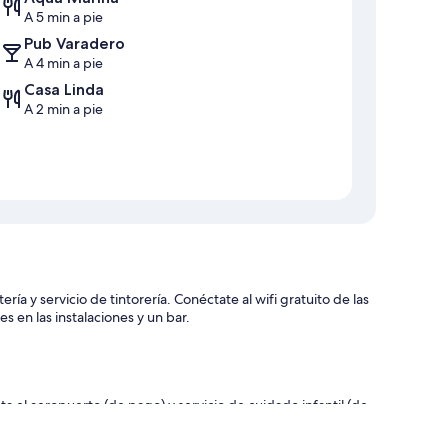
A 5 min a pie
Pub Varadero
A 4 min a pie
Casa Linda
A 2 min a pie
a y servicio de tintorería. Conéctate al wifi gratuito de las
en las instalaciones y un bar.
a el aeropuerto (de pago) y servicio de cuidado infantil (de