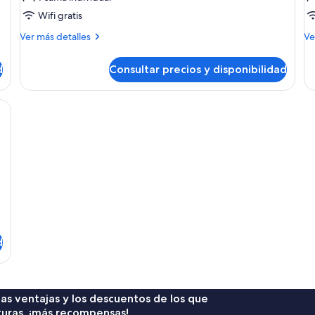
Habitación
H
Wifi gratis
individual
tr
Más
M
Ver más detalles
Ve
(
detalles
de
de
a
de
d
Consultar precios y disponibilidad
Habitación
Ha
individual
tri
(3
inibar, caja fuerte y escritorio
ad
d
 las ventajas y los descuentos de los que
turas, ¡más recompensas!