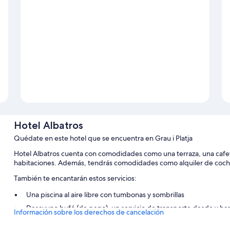
Hotel Albatros
Quédate en este hotel que se encuentra en Grau i Platja
Hotel Albatros cuenta con comodidades como una terraza, una cafeterí
habitaciones. Además, tendrás comodidades como alquiler de coches 
También te encantarán estos servicios:
Una piscina al aire libre con tumbonas y sombrillas
Desayuno bufé (de pago), un servicio de transporte desde y hast
Información sobre los derechos de cancelación
pago)