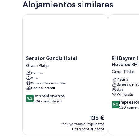
Alojamientos similares
Senator Gandia Hotel
RH Bayren Ho
Senator
RH
Senator Gandia Hotel
RH Bayren 
Gandia
Bayren
Hoteles RH
Grau i Platja
Hotel
Hotel
Grau i Platja
Piscina
Grau
&
Spa
i
Spa
Piscina
Se aceptan mascotas
Bañera de hi
Platja
By
Piscina infantil
Spa
Hoteles
Wifi gratis
9.2
Impresionante
RH
9,2
sobre
594 comentarios
9.0
Grau
Impresio
9,0
10,
sobre
i
520 coment
Impresionante,
10,
Platja
El
135 €
594 comentarios
Impresionante
precio
520 comentar
incluye tasas e impuestos
actual
Del 6 sept al 7 sept
es
de