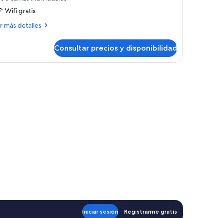
abitación
Wifi gratis
iple
ás
r más detalles
3
talles
dults)
Consultar precios y disponibilidad
bitación
ple
ults)
Iniciar sesión
Registrarme gratis