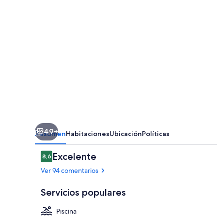
49+
Resumen
Habitaciones
Ubicación
Políticas
Comentarios
Excelente
8,6
8,6 de 10
Ver 94 comentarios
Servicios populares
Piscina