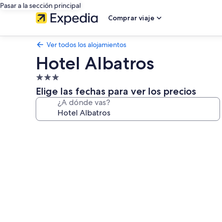
Pasar a la sección principal
Comprar viaje
Ver todos los alojamientos
Hotel Albatros
Alojamiento
de
Elige las fechas para ver los precios
3.0 estrellas
¿A dónde vas?
Galería
de
imágenes
de
Hotel
Albatros