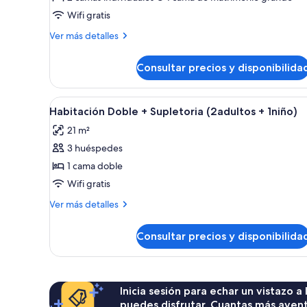
Habitación
Wifi gratis
doble
Más
Ver más detalles
detalles
de
Consultar precios y disponibilida
Habitación
doble
Abrir
Ropa de cama de alta calidad, m
2
Habitación Doble + Supletoria (2adultos + 1niño)
todas
21 m²
las
3 huéspedes
fotos
de
1 cama doble
Habitación
Wifi gratis
Doble
Más
Ver más detalles
+
detalles
Supletoria
de
Consultar precios y disponibilida
Habitación
(2adultos
Doble
+
+
1niño)
Supletoria
(2adultos
Inicia sesión para echar un vistazo a
+
puedes disfrutar. Cuantas más aven