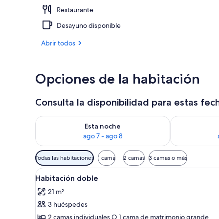
Restaurante
Ubicación cer
Desayuno disponible
Abrir todos
Opciones de la habitación
Consulta la disponibilidad para estas fec
Consulta la disponibilidad para esta noche, ago 7 - 
Consulta la d
Esta noche
ago 7 - ago 8
Filtros
Todas las habitaciones
1 cama
2 camas
3 camas o más
disponibles
Abrir
Una habitación de hotel con una
para
5
Habitación doble
todas
las
21 m²
las
habitaciones
3 huéspedes
fotos
de
2 camas individuales O 1 cama de matrimonio grande