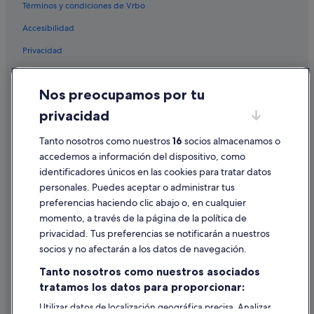
Términos y condiciones de Vrbo
Accesibilidad
Privacidad
Cookies
Nos preocupamos por tu
Condiciones de uso
privacidad
Información legal/contacto
Tanto nosotros como nuestros
16
socios almacenamos o
Pautas sobre el contenido y cómo denunciar contenido
accedemos a información del dispositivo, como
identificadores únicos en las cookies para tratar datos
Ayuda
personales. Puedes aceptar o administrar tus
Ayuda
preferencias haciendo clic abajo o, en cualquier
momento, a través de la página de la política de
Cancelar un vuelo
privacidad. Tus preferencias se notificarán a nuestros
Cancelar una reserva de hotel o de un alquiler vacacional
socios y no afectarán a los datos de navegación.
Plazos de reembolso
Tanto nosotros como nuestros asociados
tratamos los datos para proporcionar:
Utilizar un cupón de Expedia
Utilizar datos de localización geográfica precisa. Analizar
Documentos para viajes internacionales