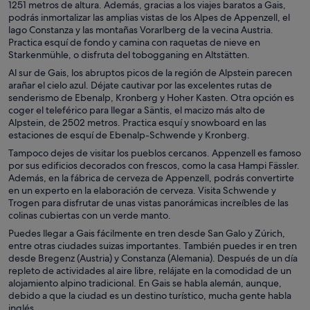
1251 metros de altura. Además, gracias a los viajes baratos a Gais,
podrás inmortalizar las amplias vistas de los Alpes de Appenzell, el
lago Constanza y las montañas Vorarlberg de la vecina Austria.
Practica esquí de fondo y camina con raquetas de nieve en
Starkenmühle, o disfruta del tobogganing en Altstätten.
Al sur de Gais, los abruptos picos de la región de Alpstein parecen
arañar el cielo azul. Déjate cautivar por las excelentes rutas de
senderismo de Ebenalp, Kronberg y Hoher Kasten. Otra opción es
coger el teleférico para llegar a Säntis, el macizo más alto de
Alpstein, de 2502 metros. Practica esquí y snowboard en las
estaciones de esquí de Ebenalp-Schwende y Kronberg.
Tampoco dejes de visitar los pueblos cercanos. Appenzell es famoso
por sus edificios decorados con frescos, como la casa Hampi Fässler.
Además, en la fábrica de cerveza de Appenzell, podrás convertirte
en un experto en la elaboración de cerveza. Visita Schwende y
Trogen para disfrutar de unas vistas panorámicas increíbles de las
colinas cubiertas con un verde manto.
Puedes llegar a Gais fácilmente en tren desde San Galo y Zúrich,
entre otras ciudades suizas importantes. También puedes ir en tren
desde Bregenz (Austria) y Constanza (Alemania). Después de un día
repleto de actividades al aire libre, relájate en la comodidad de un
alojamiento alpino tradicional. En Gais se habla alemán, aunque,
debido a que la ciudad es un destino turístico, mucha gente habla
inglés.