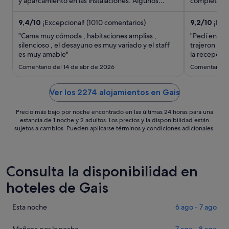
y aparcamiento en las instalaciones. Algunos
por
completo y 
aspectos que ...
destacan en 
noche
del
9,4
/
10
¡Excepcional! (1010 comentarios)
9,2
/
10
¡Impr
9
"Cama muy cómoda , habitaciones amplias ,
"Pedí en el 
ago
silencioso , el desayuno es muy variado y el staff
trajeron en 
es muy amable"
al
la recepción
dinero pero 
10
Comentario del 14 de abr de 2026
Comentario d
cuando te e
ago
al hotel y n
Ver los 2274 alojamientos en Gais
Precio más bajo por noche encontrado en las últimas 24 horas para una
estancia de 1 noche y 2 adultos. Los precios y la disponibilidad están
sujetos a cambios. Pueden aplicarse términos y condiciones adicionales.
Consulta la disponibilidad en
hoteles de Gais
Comprueba
Esta noche
6 ago - 7 ago
los
precios
Mañana por la noche
7 ago - 8 ago