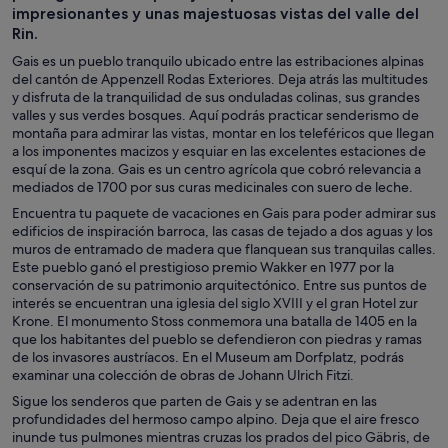
impresionantes y unas majestuosas vistas del valle del
Rin.
Gais es un pueblo tranquilo ubicado entre las estribaciones alpinas
del cantón de Appenzell Rodas Exteriores. Deja atrás las multitudes
y disfruta de la tranquilidad de sus onduladas colinas, sus grandes
valles y sus verdes bosques. Aquí podrás practicar senderismo de
montaña para admirar las vistas, montar en los teleféricos que llegan
a los imponentes macizos y esquiar en las excelentes estaciones de
esquí de la zona. Gais es un centro agrícola que cobró relevancia a
mediados de 1700 por sus curas medicinales con suero de leche.
Encuentra tu paquete de vacaciones en Gais para poder admirar sus
edificios de inspiración barroca, las casas de tejado a dos aguas y los
muros de entramado de madera que flanquean sus tranquilas calles.
Este pueblo ganó el prestigioso premio Wakker en 1977 por la
conservación de su patrimonio arquitectónico. Entre sus puntos de
interés se encuentran una iglesia del siglo XVIII y el gran Hotel zur
Krone. El monumento Stoss conmemora una batalla de 1405 en la
que los habitantes del pueblo se defendieron con piedras y ramas
de los invasores austríacos. En el Museum am Dorfplatz, podrás
examinar una colección de obras de Johann Ulrich Fitzi.
Sigue los senderos que parten de Gais y se adentran en las
profundidades del hermoso campo alpino. Deja que el aire fresco
inunde tus pulmones mientras cruzas los prados del pico Gäbris, de