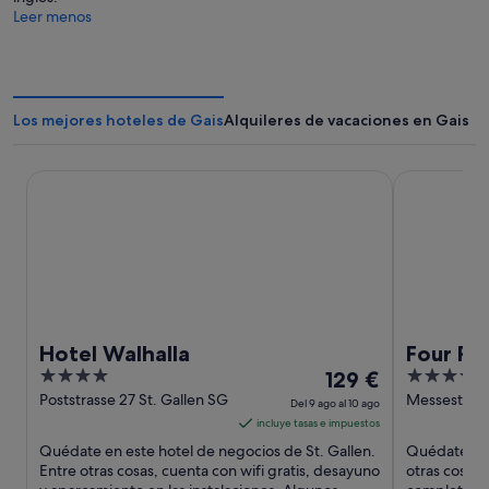
Leer menos
Los mejores hoteles de Gais
Alquileres de vacaciones en Gais
Hotel Walhalla
Four Points
Hotel Walhalla
Four Po
4
El
4.5
129 €
Panoram
out
precio
out
Poststrasse 27 St. Gallen SG
Messestrass
Del 9 ago al 10 ago
Vorarlberg
of
es
of
incluye tasas e impuestos
5
de
5
Quédate en este hotel de negocios de St. Gallen.
Quédate en 
129 €
Entre otras cosas, cuenta con wifi gratis, desayuno
otras cosas,