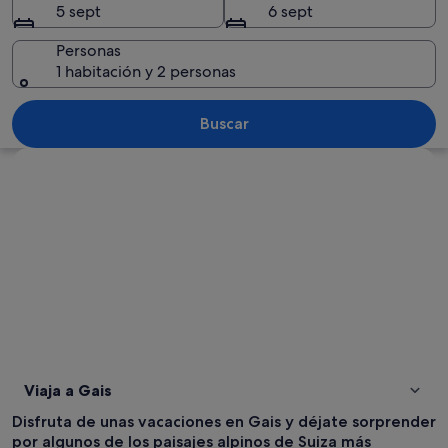
5 sept
6 sept
Personas
1 habitación y 2 personas
Un pintoresco pueblo ubicado en un v
Buscar
Ver mapa
Viaja a Gais
Disfruta de unas vacaciones en Gais y déjate sorprender
por algunos de los paisajes alpinos de Suiza más