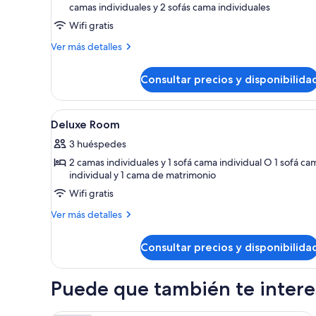
camas individuales y 2 sofás cama individuales
Wifi gratis
Más
Ver más detalles
detalles
de
Consultar precios y disponibilida
Habitación
superior
Abrir
Minibar, caja fuerte, escritorio
5
Deluxe Room
todas
3 huéspedes
las
2 camas individuales y 1 sofá cama individual O 1 sofá ca
fotos
individual y 1 cama de matrimonio
de
Wifi gratis
Deluxe
Room
Más
Ver más detalles
detalles
de
Consultar precios y disponibilida
Deluxe
Room
Puede que también te interes