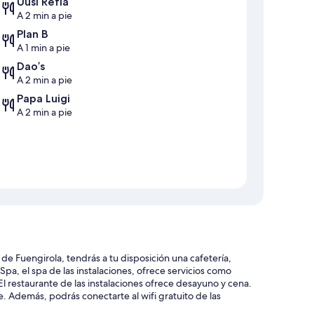
Uusi Refla
A 2 min a pie
Plan B
A 1 min a pie
Dao’s
A 2 min a pie
Papa Luigi
A 2 min a pie
de Fuengirola, tendrás a tu disposición una cafetería,
 Spa, el spa de las instalaciones, ofrece servicios como
El restaurante de las instalaciones ofrece desayuno y cena.
Además, podrás conectarte al wifi gratuito de las