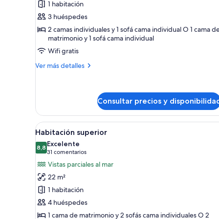
1 habitación
Habitación
3 huéspedes
Confort
2 camas individuales y 1 sofá cama individual O 1 cama d
matrimonio y 1 sofá cama individual
Wifi gratis
Más
Ver más detalles
detalles
de
Habitación
Confort
Consultar precios y disponibilida
Abrir
Habitación de hotel con cama, e
21
Habitación superior
todas
Excelente
las
8,8
8,8 de 10
(31 comentarios)
31 comentarios
fotos
Vistas parciales al mar
de
22 m²
Habitación
1 habitación
superior
4 huéspedes
1 cama de matrimonio y 2 sofás cama individuales O 2