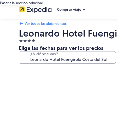
Pasar a la sección principal
Comprar viaje
Ver todos los alojamientos
Leonardo Hotel Fuengir
Alojamiento
de
Elige las fechas para ver los precios
4.0 estrellas
¿A dónde vas?
Galería
de
imágenes
de
Leonardo
Hotel
Fuengirola