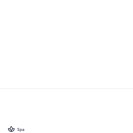
Vídeo hecho 
Suite junior 
Spa