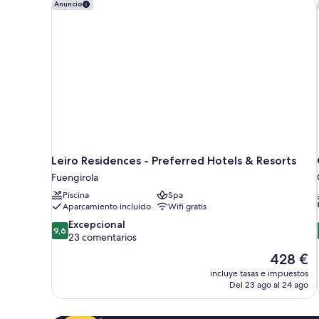
Leiro Residences - Preferred Hotels & Resorts
Anuncio
Leiro Residences - Preferred Hotels & Resorts
Fuengirola
Piscina
Spa
Aparcamiento incluido
Wifi gratis
9.6
Excepcional
9,6
sobre
23 comentarios
10,
El
428 €
Excepcional,
precio
incluye tasas e impuestos
23 comentarios
actual
Del 23 ago al 24 ago
es
de