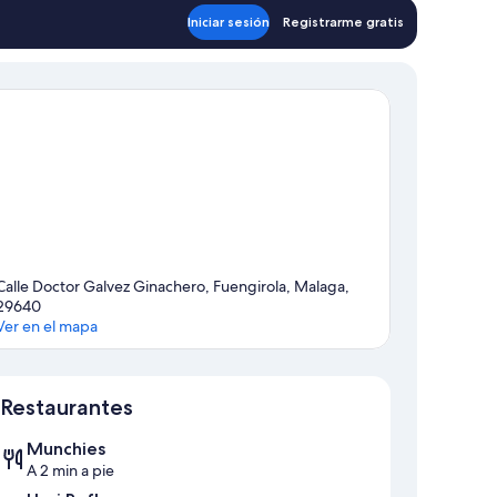
598 €
Iniciar sesión
Registrarme gratis
Calle Doctor Galvez Ginachero, Fuengirola, Malaga,
29640
Ver en el mapa
Mapa
Restaurantes
Munchies
A 2 min a pie