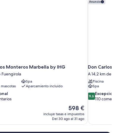
os Monteros Marbella by IHG
Don Carlos Marbella
Anuncio
os Monteros Marbella by IHG
Don Carlos Marbella
 Fuengirola
A 14,2 km de Fuengirola
Spa
Piscina
 mascotas
Aparcamiento incluido
Spa
9.6
onal
Excepcional
9,6
sobre
tarios
110 comentarios
10,
El
598 €
,
Excepcional,
precio
incluye tasas e impuestos
ios
110 comentarios
actual
Del 30 ago al 31 ago
es
de