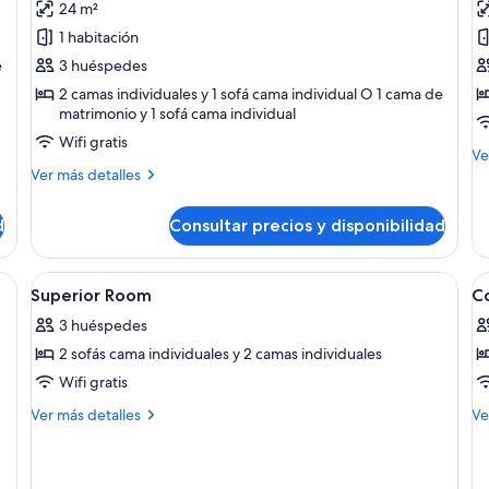
24 m²
Habitación
S
1 habitación
Deluxe
j
e
3 huéspedes
2 camas individuales y 1 sofá cama individual O 1 cama de
matrimonio y 1 sofá cama individual
Wifi gratis
M
Ve
Más
de
Ver más detalles
detalles
de
de
Su
d
Consultar precios y disponibilidad
Habitación
ju
Deluxe
scritorio, silla, mesita, ventilador de techo y vistas a la ciudad a través de u
Abrir
Minibar, caja fuerte, escritorio y corti
A
4
Superior Room
C
todas
t
3 huéspedes
las
la
2 sofás cama individuales y 2 camas individuales
fotos
f
de
d
Wifi gratis
Superior
C
Más
M
Ver más detalles
Ve
Room
R
detalles
de
de
de
Superior
Co