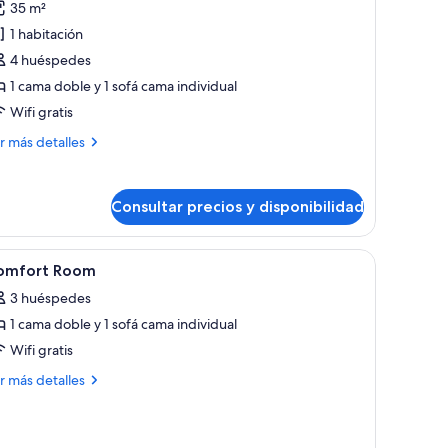
35 m²
uite
1 habitación
unior
4 huéspedes
1 cama doble y 1 sofá cama individual
Wifi gratis
ás
r más detalles
talles
ite
Consultar precios y disponibilidad
nior
n ventanal grande.
nas opacas
brir
Baño | Secador de pelo y toallas
2
omfort Room
odas
3 huéspedes
s
1 cama doble y 1 sofá cama individual
otos
e
Wifi gratis
omfort
ás
r más detalles
oom
talles
mfort