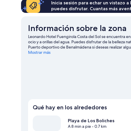
428 €
Inicia sesión para echar un vistazo a
puedes disfrutar. Cuantas más aven
Información sobre la zona
Leonardo Hotel Fuengirola Costa del Sol se encuentra en e
ocio y a orillas del agua. Puedes disfrutar de la belleza n
Puerto deportivo de Benalmádena si deseas realizar alg
pena.
Mostrar más
Ver guía de viaje de Fuengirola
Qué hay en los alrededores
Playa de Los Boliches
A 8 min a pie
- 0.7 km