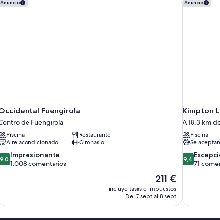
Occidental Fuengirola
Kimpton L
Anuncio
Anuncio
Occidental Fuengirola
Kimpton L
Centro de Fuengirola
A 18,3 km de
Piscina
Restaurante
Piscina
Aire acondicionado
Gimnasio
Se aceptan
9.0
9.4
Impresionante
Excepci
9,0
9,4
sobre
sobre
1.008 comentarios
71 comen
10,
10,
El
211 €
Impresionante,
Excepcional
precio
incluye tasas e impuestos
1.008 comentarios
71 comentar
actual
Del 7 sept al 8 sept
es
de